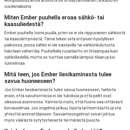
Monipuolisuutensa ansiosta se on käytännöllinen ratkaisu eri
vuodenaikoina.
Miten Ember puuhella eroaa sähkö- tai
kaasuliedestä?
Ember puuhella toimii puulla, joten se ei ole riippuvainen sähköstä
tai kaasuliittymästä. Tämä tekee siitä erityisen hyödyllisen
paikoissa, joissa sähkö ei ole saatavilla tai sähkönkulutusta
halutaan vähentää. Puuhellalla ruoanlaitto on hitaampaa kuin
sähköliedellä, mutta se tuottaa samalla lämpöä tilaan ja luo
tunnelmaa.
Mitä teen, jos Ember liesikaminasta tulee
savua huoneeseen?
Jos Ember liesikaminasta tulee savua huoneeseen, tarkista
ensin, että savuhormissa ei ole tukoksia ja että pellit ovat
oikeassa asennossa. Varmista myös, että huone saa riittävästi
korvausilmaa. Jos ongelma jatkuu, lopeta laitteen käyttö ja ota
yhteyttä ammattilaiseen. Savuamisongelmat voivat johtua
myös väärästä sytytystavasta tai märästä puusta.