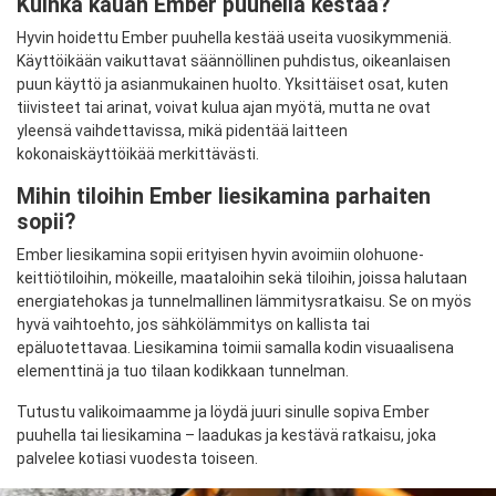
Kuinka kauan Ember puuhella kestää?
Hyvin hoidettu Ember puuhella kestää useita vuosikymmeniä.
Käyttöikään vaikuttavat säännöllinen puhdistus, oikeanlaisen
puun käyttö ja asianmukainen huolto. Yksittäiset osat, kuten
tiivisteet tai arinat, voivat kulua ajan myötä, mutta ne ovat
yleensä vaihdettavissa, mikä pidentää laitteen
kokonaiskäyttöikää merkittävästi.
Mihin tiloihin Ember liesikamina parhaiten
sopii?
Ember liesikamina sopii erityisen hyvin avoimiin olohuone-
keittiötiloihin, mökeille, maataloihin sekä tiloihin, joissa halutaan
energiatehokas ja tunnelmallinen lämmitysratkaisu. Se on myös
hyvä vaihtoehto, jos sähkölämmitys on kallista tai
epäluotettavaa. Liesikamina toimii samalla kodin visuaalisena
elementtinä ja tuo tilaan kodikkaan tunnelman.
Tutustu valikoimaamme ja löydä juuri sinulle sopiva Ember
puuhella tai liesikamina – laadukas ja kestävä ratkaisu, joka
palvelee kotiasi vuodesta toiseen.