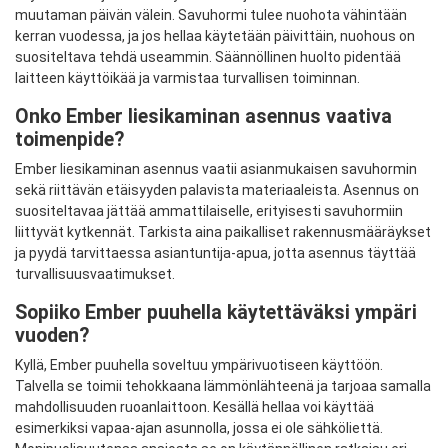
muutaman päivän välein. Savuhormi tulee nuohota vähintään
kerran vuodessa, ja jos hellaa käytetään päivittäin, nuohous on
suositeltava tehdä useammin. Säännöllinen huolto pidentää
laitteen käyttöikää ja varmistaa turvallisen toiminnan.
Onko Ember liesikaminan asennus vaativa
toimenpide?
Ember liesikaminan asennus vaatii asianmukaisen savuhormin
sekä riittävän etäisyyden palavista materiaaleista. Asennus on
suositeltavaa jättää ammattilaiselle, erityisesti savuhormiin
liittyvät kytkennät. Tarkista aina paikalliset rakennusmääräykset
ja pyydä tarvittaessa asiantuntija-apua, jotta asennus täyttää
turvallisuusvaatimukset.
Sopiiko Ember puuhella käytettäväksi ympäri
vuoden?
Kyllä, Ember puuhella soveltuu ympärivuotiseen käyttöön.
Talvella se toimii tehokkaana lämmönlähteenä ja tarjoaa samalla
mahdollisuuden ruoanlaittoon. Kesällä hellaa voi käyttää
esimerkiksi vapaa-ajan asunnolla, jossa ei ole sähköliettä.