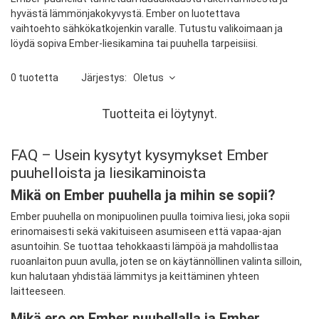
hyvästä lämmönjakokyvystä. Ember on luotettava
vaihtoehto sähkökatkojenkin varalle. Tutustu valikoimaan ja
löydä sopiva Ember-liesikamina tai puuhella tarpeisiisi.
0 tuotetta
Järjestys:
Oletus
Tuotteita ei löytynyt.
FAQ – Usein kysytyt kysymykset Ember
puuhelloista ja liesikaminoista
Mikä on Ember puuhella ja mihin se sopii?
Ember puuhella on monipuolinen puulla toimiva liesi, joka sopii
erinomaisesti sekä vakituiseen asumiseen että vapaa-ajan
asuntoihin. Se tuottaa tehokkaasti lämpöä ja mahdollistaa
ruoanlaiton puun avulla, joten se on käytännöllinen valinta silloin,
kun halutaan yhdistää lämmitys ja keittäminen yhteen
laitteeseen.
Mikä ero on Ember puuhellalla ja Ember