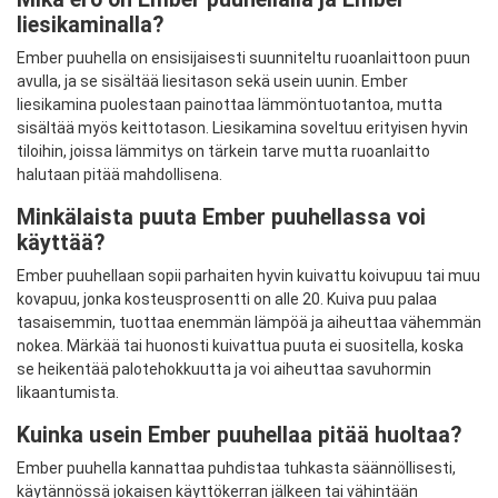
liesikaminalla?
Ember puuhella on ensisijaisesti suunniteltu ruoanlaittoon puun
avulla, ja se sisältää liesitason sekä usein uunin. Ember
liesikamina puolestaan painottaa lämmöntuotantoa, mutta
sisältää myös keittotason. Liesikamina soveltuu erityisen hyvin
tiloihin, joissa lämmitys on tärkein tarve mutta ruoanlaitto
halutaan pitää mahdollisena.
Minkälaista puuta Ember puuhellassa voi
käyttää?
Ember puuhellaan sopii parhaiten hyvin kuivattu koivupuu tai muu
kovapuu, jonka kosteusprosentti on alle 20. Kuiva puu palaa
tasaisemmin, tuottaa enemmän lämpöä ja aiheuttaa vähemmän
nokea. Märkää tai huonosti kuivattua puuta ei suositella, koska
se heikentää palotehokkuutta ja voi aiheuttaa savuhormin
likaantumista.
Kuinka usein Ember puuhellaa pitää huoltaa?
Ember puuhella kannattaa puhdistaa tuhkasta säännöllisesti,
käytännössä jokaisen käyttökerran jälkeen tai vähintään