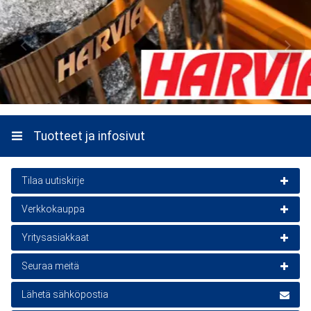
Tuotteet ja infosivut
Tilaa uutiskirje
Verkkokauppa
Uutiskirje on ilmainen
Asiakaspalvelu
Yritysasiakkaat
Sähköposti
Tilaa
Verkkokaupan yhteystiedot
Yritysmyynti
Seuraa meitä
Toimitusehdot
Tilaamalla hyväksyt
tietosuojaselosteen
.
Yhteydenotto- /Tarjouspyyntölomake Yritysmyynti
TikTok - lakkapaa.se
Lähetä sähköpostia
Tilausohje