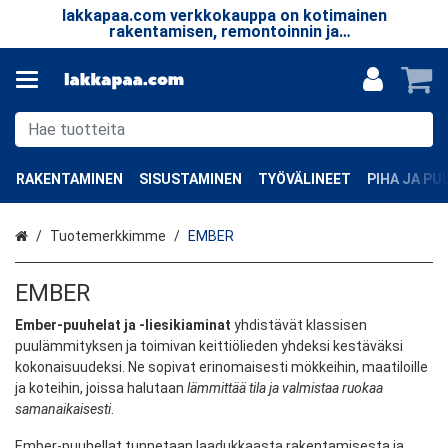
lakkapaa.com verkkokauppa on kotimainen
T
le.
rakentamisen, remontoinnin ja
taa
erikoistuotteiden verkkokauppa.
RAKENTAMINEN
SISUSTAMINEN
TYÖVÄLINEET
PIHA JA P
Etusivu
Tuotemerkkimme
EMBER
EMBER
Ember-puuhelat ja -liesikiaminat
yhdistävät klassisen
puulämmityksen ja toimivan keittiölieden yhdeksi kestäväksi
kokonaisuudeksi. Ne sopivat erinomaisesti mökkeihin, maatiloille
ja koteihin, joissa halutaan
lämmittää tila ja valmistaa ruokaa
samanaikaisesti
.
Ember-puuhellat tunnetaan laadukkaasta rakentamisesta ja