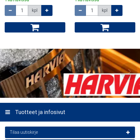
Määrä
Määrä
kpl
kpl
Tuotteet ja infosivut
Tilaa uutiskirje