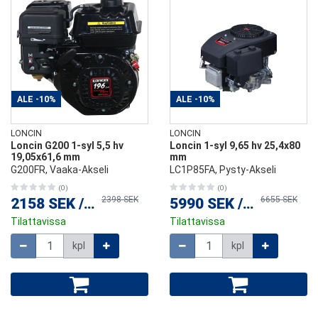
ALE
-10%
ALE
-10%
LONCIN
LONCIN
Loncin G200 1-syl 5,5 hv
Loncin 1-syl 9,65 hv 25,4x80
19,05x61,6 mm
mm
G200FR, Vaaka-Akseli
LC1P85FA, Pysty-Akseli
(0)
(0)
2398 SEK
6655 SEK
2158 SEK
/
kpl
5990 SEK
/
kpl
Tilattavissa
Tilattavissa
Määrä
Määrä
kpl
kpl