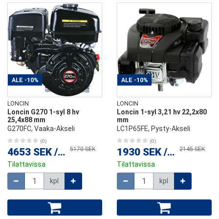
ALE
-10%
ALE
-10%
LONCIN
LONCIN
Loncin G270 1-syl 8 hv
Loncin 1-syl 3,21 hv 22,2x80
25,4x88 mm
mm
G270FC, Vaaka-Akseli
LC1P65FE, Pysty-Akseli
(0)
(0)
5170 SEK
2145 SEK
4653 SEK
/
kpl
1930 SEK
/
kpl
Tilattavissa
Tilattavissa
Määrä
Määrä
kpl
kpl