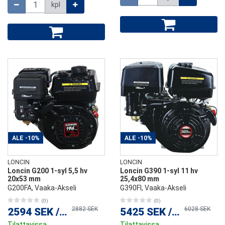
Määrä
kpl
ALE
-10%
ALE
-10%
LONCIN
LONCIN
Loncin G200 1-syl 5,5 hv
Loncin G390 1-syl 11 hv
20x53 mm
25,4x80 mm
G200FA, Vaaka-Akseli
G390FI, Vaaka-Akseli
(0)
(0)
2882 SEK
6028 SEK
2594 SEK
/
kpl
5425 SEK
/
kpl
Tilattavissa
Tilattavissa