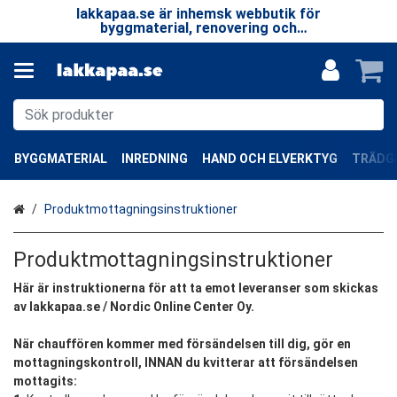
 LP
lakkapaa.se är inhemsk webbutik för
V
EN
byggmaterial, renovering och
—
specialprodukter.
BYGGMATERIAL
INREDNING
HAND OCH ELVERKTYG
TRÄDGÅ
Hem
Produktmottagningsinstruktioner
Produktmottagningsinstruktioner
Här är instruktionerna för att ta emot leveranser som skickas
av lakkapaa.se / Nordic Online Center Oy.
När chauffören kommer med försändelsen till dig, gör en
mottagningskontroll, INNAN du kvitterar att försändelsen
mottagits: