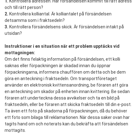
1.
Kontrollera adressen. Har försändelsen kommit till rätt adress
och till rätt person?
2.
Kontrollera kolliantal. Är kolliantalet på försändelsen
detsamma som i fraktsedeln?
3.
Kontrollera försändelsens skick. Är försändelsen intakt på
utsidan?
Instruktioner i en situation när ett problem upptäcks vid
mottagningen:
Om det finns felaktig information på försändelsen, ett kolli
saknas eller förpackningen är skadad innan du öppnar
förpackningarna, informera chauffören om detta och be dem
göra en anteckning i fraktsedeln. Om transportföretaget
använder en elektronisk kvittensanordning, be föraren att göra
en anteckning om skador på enheten innan kvittering. Be sedan
föraren att underteckna dessa avvikelser och ta en bild på
fraktsedeln, eller be föraren att skicka fraktsedeln till din e-post.
Ta även ett foto på skadorna på förpackningen, då du behöver
ett foto som bilaga till reklamationen. När dessa saker ovan har
tagits hand om och noterats kan du bekräfta att försändelsen
mottagits.