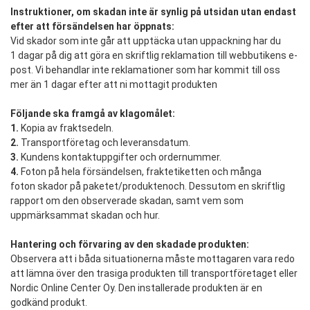
Instruktioner, om skadan inte är synlig på utsidan utan endast
efter att försändelsen har öppnats:
Vid skador som inte går att upptäcka utan uppackning har du
1 dagar på dig att göra en skriftlig reklamation till webbutikens e-
post. Vi behandlar inte reklamationer som har kommit till oss
mer än 1 dagar efter att ni mottagit produkten
Följande ska framgå av klagomålet:
1.
Kopia av fraktsedeln.
2.
Transportföretag och leveransdatum.
3.
Kundens kontaktuppgifter och ordernummer.
4.
Foton på hela försändelsen, fraktetiketten och många
foton skador på paketet/produktenoch. Dessutom en skriftlig
rapport om den observerade skadan, samt vem som
uppmärksammat skadan och hur.
Hantering och förvaring av den skadade produkten:
Observera att i båda situationerna måste mottagaren vara redo
att lämna över den trasiga produkten till transportföretaget eller
Nordic Online Center Oy. Den installerade produkten är en
godkänd produkt.