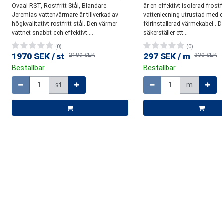
Ovaal RST, Rostfritt Stål, Blandare
är en effektivt isolerad frostf
Jeremias vattenvärmare är tillverkad av
vattenledning utrustad med 
högkvalitativt rostfritt stål. Den värmer
förinstallerad värmekabel . 
vattnet snabbt och effektivt....
säkerställer ett...
(0)
(0)
1970 SEK
/
st
2189 SEK
297 SEK
/
m
330 SEK
Beställbar
Beställbar
Mängd
Mängd
st
m