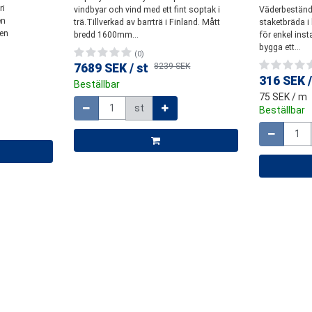
ri
vindbyar och vind med ett fint soptak i
Väderbeständi
en
trä.Tillverkad av barrträ i Finland. Mått
staketbräda 
Den
bredd 1600mm...
för enkel inst
bygga ett...
(0)
7689 SEK
/
st
8239 SEK
316 SEK
Beställbar
Mängd
75 SEK
/ m
st
Beställbar
Mängd