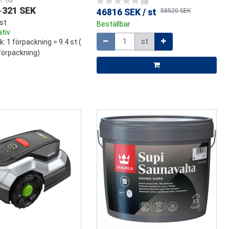
(0)
(0)
-
321 SEK
46816 SEK
/
st
58520 SEK
st
Beställbar
ativ
Mängd
st
k
: 1 förpackning = 9.4 st (
förpackning)