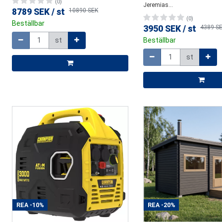
(0)
Jeremias...
8789 SEK
/
st
10890 SEK
(0)
Beställbar
3950 SEK
/
st
4389 S
Mängd
st
Beställbar
Mängd
st
REA
-10%
REA
-20%