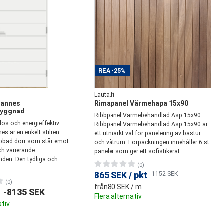
REA
-25%
Lauta.fi
Hannes
Rimapanel Värmehapa 15x90
byggnad
Ribbpanel Värmebehandlad Asp 15x90
ös och energieffektiv
Ribbpanel Värmebehandlad Asp 15x90 är
es är en enkelt stilren
ett utmärkt val för panelering av bastur
ribbad dörr som står emot
och våtrum. Förpackningen innehåller 6 st
ch varierande
paneler som ger ett sofistikerat...
nden. Den tydliga och
(0)
865 SEK
/
pkt
1152 SEK
(0)
från
80 SEK
/ m
-
8135 SEK
Flera alternativ
ativ