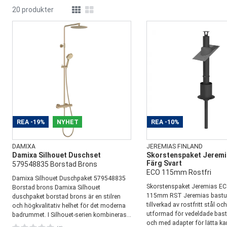
20 produkter
REA
-19%
NYHET
REA
-10%
DAMIXA
JEREMIAS FINLAND
Damixa Silhouet Duschset
Skorstenspaket Jerem
Färg Svart
579548835 Borstad Brons
ECO 115mm Rostfri
Damixa Silhouet Duschpaket 579548835
Skorstenspaket Jeremias ECO
Borstad brons Damixa Silhouet
115mm RST Jeremias bastus
duschpaket borstad brons är en stilren
tillverkad av rostfritt stål och
och högkvalitativ helhet för det moderna
utformad för vedeldade bas
badrummet. I Silhouet-serien kombineras...
och med adapter för lätta ka