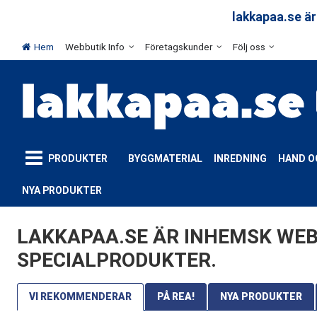
arar
lakkapaa.se är
Hem
Webbutik Info
Företagskunder
Följ oss
PRODUKTER
BYGGMATERIAL
INREDNING
HAND O
NYA PRODUKTER
LAKKAPAA.SE ÄR INHEMSK WEB
SPECIALPRODUKTER.
VI REKOMMENDERAR
PÅ REA!
NYA PRODUKTER