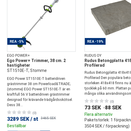
REA
-5%
REA
-19%
EGO POWER+
RUDUS OY
Ego Power+ Trimmer, 38 cm. 2
Rudus Betongplatta 41
hastigheter
Profilerad
ST1510E-T, Stomme
Rudus Betongplatta 418x4
Profilerad Den populära beto
EGO Power ST1510E-T batteridriven
storleken 418x418 finns nu 
grästrimmer 38 cm Powerload&TRADE;
tjocklek på 60 mm. Plattan p
(stomme) EGO Power ST1510E-T är en
många olika användningsomr
kraftfull 56 V batteridriven grästrimmer
designad för krävande trädgårdsskötsel.
(0)
Dess 38...
73 SEK
-
88 SEK
(0)
Flera alternativ
3289 SEK
/
st
3465 SEK
Paketstorlek
: 1 förpackn
Beställbar
3504 SEK
/ förpackning)
Mängd