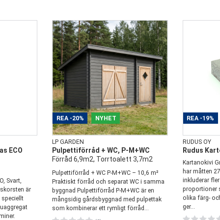
REA
-20%
NYHET
REA
-19%
LP GARDEN
RUDUS OY
ias ECO
Pulpettiförråd + WC, P-M+WC
Rudus Kar
Förråd 6,9m2, Torrtoalett 3,7m2
Kartanokivi G
har måtten 2
Pulpettiförråd + WC P-M+WC – 10,6 m²
inkluderar fle
, Svart,
Praktiskt förråd och separat WC i samma
proportioner
korsten är
byggnad Pulpettiförråd P-M+WC är en
olika färg- oc
 speciellt
mångsidig gårdsbyggnad med pulpettak
ger...
tuaggregat
som kombinerar ett rymligt förråd...
miner.