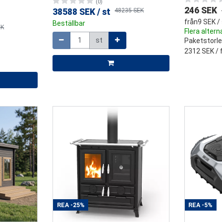
(0)
246 SEK
38588 SEK
/
st
48235 SEK
från
9 SEK
/ 
Beställbar
EK
Mängd
Flera altern
st
Paketstorle
2312 SEK
/ 
REA
-25%
REA
-5%