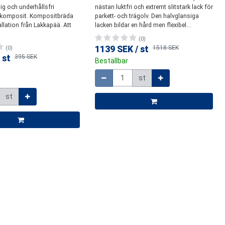
g och underhållsfri
nästan luktfri och extremt slitstark lack för
i komposit. Kompositbräda
parkett- och trägolv. Den halvglansiga
allation från Lakkapää. Att
lacken bildar en hård men flexibel...
(0)
1139 SEK
/
st
1518 SEK
(0)
/
st
395 SEK
Beställbar
Mängd
st
st