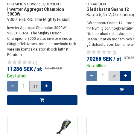
CHAMPION POWER EQUIPMENT
LP GARDEN
Inverter Aggregat Champion
Gårdsbastu Saana 12
3000W
Bastu 5,4m2, Omklädni
93001i-EU-SC The Mighty Fusion
Gårdsbastu Saana 12 – stoc
Inverter Aggregat Champion 3000W
m² Rymlig och högkvalitativ
93001i-EU-SC The Mighty Fusion
för bastubad och avkopplin
Champions 3000 watts inverterenhet är
Saana 12 är en modern och 
riktigt effektiv och trevlig att använda tack
gårdsbastu som kombinerar et
vare sin kompakta storlek och lätthet.
(0)
Förutom...
70268 SEK
/
st
87835
(0)
Beställbar
11286 SEK
/
st
12540 SEK
Mängd
Beställbar
st
Mängd
st