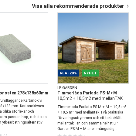
Visa alla
rekommenderade produkter
REA
-20%
NYHET
LP GARDEN
tonosten 278x138x60mm
Timmerlåda Parlada PS-M+M
10,5m2 + 10,5m2 med mellanTAK
rundläggande Kartanokivi
78x138 mm. Kartanokivsen
Timmerlada Parilato PS-M + M – 10,5 m²
ra olika storlekar och
+ 10,5 m² med mellantak Två praktiska
 som passar ihop, och deras
förvaringsutrymmen och ett takbeklätt
h ytbearbetningsalternativ
mellantak i en och samma helhet LP
Garden PS-M + M är en mångsidig...