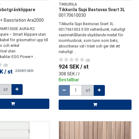
+
TIKKURILA
obotgräsklippare
Tikkurila Supi Bastuvax Svart 3L
00170610030
+ Basstation Ara2000
Tikkurila Supi Bastuvax Svart 3L
 RMR1500E AURA-R2
0017061003 0 Ett vattenburet, naturligt
pare – Smart klippare utan
vaxinnehållande skyddande medel för
abel för gräsmattor upp till
inomhusbruk, som tunn som bets,
s och enkel
absorberas väl i träet och ger det ett
tsel utan
naturligt...
kablar EGO Power+...
(0)
(0)
924 SEK
/
st
EK
/
st
23089 SEK
308 SEK
/ l
Beställbar
Mängd
st
st