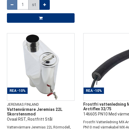
st
REA
-10%
REA
-10%
Frostfri vattenledning 
JEREMIAS FINLAND
Arctiflex 32/75
Vattenvärmare Jeremias 22L
Skorstensmod
146605 PN10 Med värme
Ovaal RST, Rostfritt Stål
Frostfri Vattenledning MX-Ar
Vattenvärmare Jeremias 22L Rörmodell,
PN10 med värmekabel MX-Arc