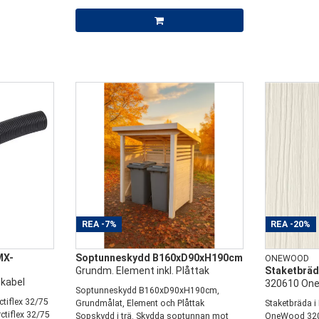
REA
-7%
REA
-20%
MX-
Soptunneskydd B160xD90xH190cm
ONEWOOD
Grundm. Element inkl. Plåttak
Staketbräda
kabel
320610 On
Soptunneskydd B160xD90xH190cm,
ctiflex 32/75
Grundmålat, Element och Plåttak
Staketbräda i
tiflex 32/75
Sopskydd i trä. Skydda soptunnan mot
OneWood 32