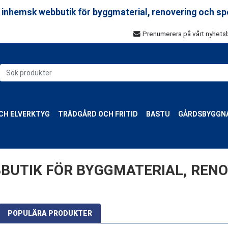
 inhemsk webbutik för byggmaterial, renovering och sp
Prenumerera på vårt nyhets
CH ELVERKTYG
TRÄDGÅRD OCH FRITID
BASTU
GÅRDSBYGGN
BUTIK FÖR BYGGMATERIAL, REN
POPULÄRA PRODUKTER