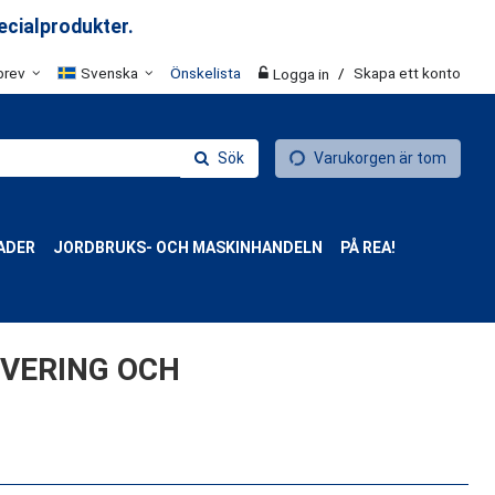
ecialprodukter.
brev
Svenska
Önskelista
/
Skapa ett konto
Logga in
Sök
Varukorgen är tom
ADER
JORDBRUKS- OCH MASKINHANDELN
PÅ REA!
OVERING OCH