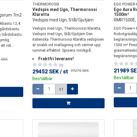
THERMOROSSI
EGO POWER
Vedspis med Ugn, Thermorossi
Ego Aura R
Klaretta
1500m²
ngsrum 7m2
Vedspis med Ugn, Stål/Gjutjärn
RMR1500E, 
kbastu 12,4
Vedspis med Ugn, Thermorossi Klaretta,
EGO Power+
 gårdsbastu
Vedspis med Ugn, Stål/Gjutjärn Den
Robotgräsklip
g Gårdsbastu
italienska Thermorossi Klaretta vedspisen
begränsningsk
rymlig
är snabb vid matlagning och värmer upp
1500 m² Preci
t väl...
rummet effektivt. Spisens mörkgrå...
gräsmatteskö
begränsnings
Fraktfri leverans!
 SEK
(0)
21989 S
29452 SEK
/
st
39270 SEK
Beställbar
Beställbar
Mängd
Mängd
st