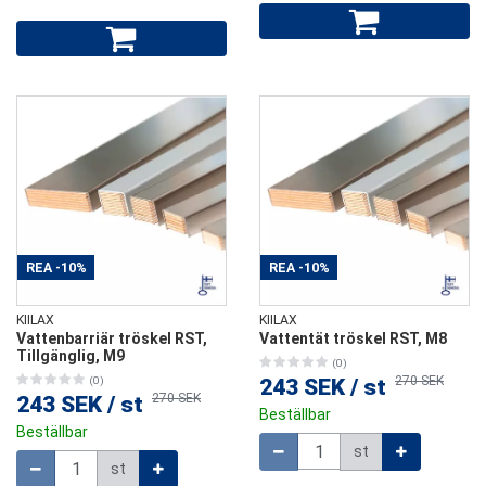
REA
-10%
REA
-10%
KIILAX
KIILAX
Vattenbarriär tröskel RST,
Vattentät tröskel RST, M8
Tillgänglig, M9
(0)
270 SEK
(0)
243 SEK
/
st
270 SEK
243 SEK
/
st
Beställbar
Beställbar
Mängd
st
Mängd
st