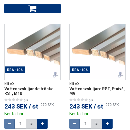
REA
-10%
REA
-10%
KIILAX
KIILAX
Vattenavskiljande tröskel
Vattenavskiljare RST, Etnivå,
RST, M10
M9
(0)
(0)
270 SEK
270 SEK
243 SEK
/
st
243 SEK
/
st
Beställbar
Beställbar
Mängd
Mängd
st
st