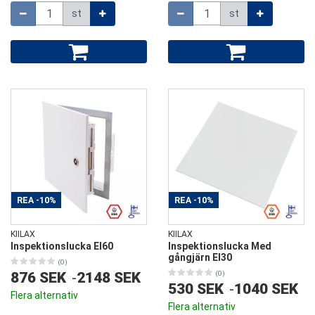
Mängd
Mängd
st
st
REA
-10%
REA
-10%
KIILAX
KIILAX
Inspektionslucka EI60
Inspektionslucka Med
gångjärn EI30
(0)
876 SEK
-
2148 SEK
(0)
530 SEK
-
1040 SEK
Flera alternativ
Flera alternativ