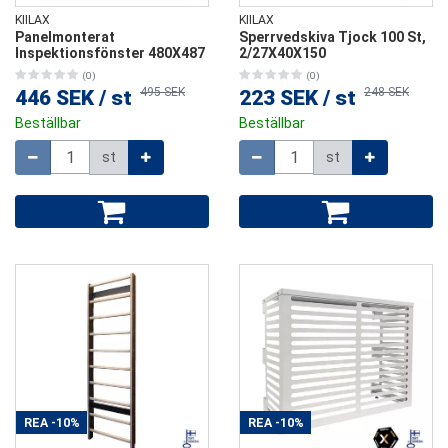
KIILAX
KIILAX
Panelmonterat
Sperrvedskiva Tjock 100 St,
Inspektionsfönster 480X487
2/27X40X150
(0)
(0)
495 SEK
248 SEK
446 SEK
/
st
223 SEK
/
st
Beställbar
Beställbar
Mängd
Mängd
st
st
REA
-10%
REA
-10%