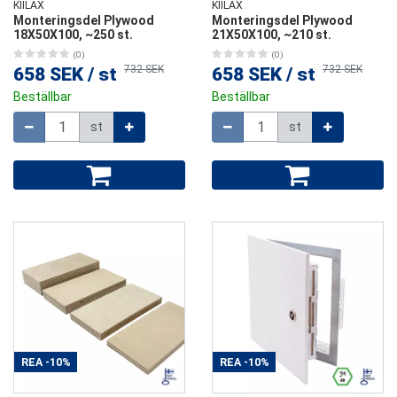
KIILAX
KIILAX
Monteringsdel Plywood
Monteringsdel Plywood
18X50X100, ~250 st.
21X50X100, ~210 st.
(0)
(0)
732 SEK
732 SEK
658 SEK
/
st
658 SEK
/
st
Beställbar
Beställbar
Mängd
Mängd
st
st
REA
-10%
REA
-10%