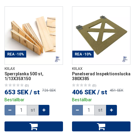
REA
-10%
REA
-10%
KIILAX
KIILAX
Sperrplanka 500 st,
Panelserad Inspektionslucka
1/13X35X150
380X385
(0)
(0)
726 SEK
451 SEK
653 SEK
/
st
406 SEK
/
st
Beställbar
Beställbar
Mängd
Mängd
st
st