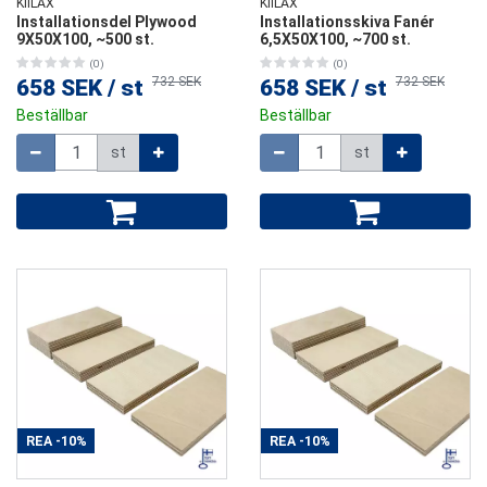
KIILAX
KIILAX
Installationsdel Plywood
Installationsskiva Fanér
9X50X100, ~500 st.
6,5X50X100, ~700 st.
(0)
(0)
732 SEK
732 SEK
658 SEK
/
st
658 SEK
/
st
Beställbar
Beställbar
Mängd
Mängd
st
st
REA
-10%
REA
-10%