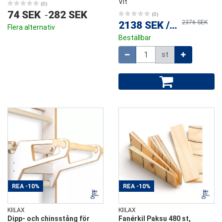
Vit
(0)
74 SEK
-
282 SEK
(0)
2376 SEK
2138 SEK
/
st
Flera alternativ
Beställbar
Mängd
st
REA
-10%
REA
-10%
KIILAX
KIILAX
Dipp- och chinsstång för
Fanérkil Paksu 480 st,