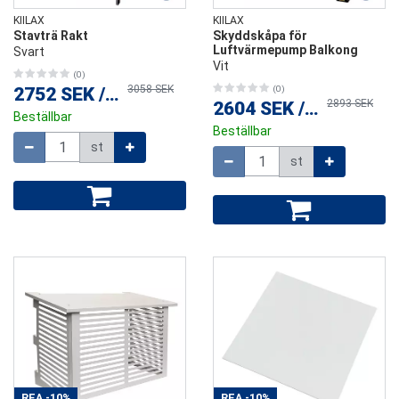
KIILAX
KIILAX
Stavträ Rakt
Skyddskåpa för
Luftvärmepump Balkong
Svart
Vit
(0)
3058 SEK
2752 SEK
/
st
(0)
2893 SEK
2604 SEK
/
st
Beställbar
Beställbar
Mängd
st
Mängd
st
REA
-10%
REA
-10%