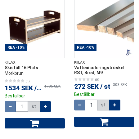
REA
-10%
REA
-10%
KIILAX
KIILAX
Skiställ 16 Plats
Vattenisoleringströskel
RST, Bred, M9
Mörkbrun
(0)
(0)
303 SEK
272 SEK
/
st
1705 SEK
1534 SEK
/
st
Beställbar
Beställbar
Mängd
Mängd
st
st