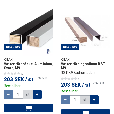
REA
-10%
REA
-10%
KIILAX
KIILAX
Vattentät tröskel Aluminium,
Vattentätningssömm RST,
Svart, M9
M9
RST-K9 Badrumsdörr
(0)
226 SEK
203 SEK
/
st
(0)
226 SEK
203 SEK
/
st
Beställbar
Beställbar
Mängd
st
Mängd
st