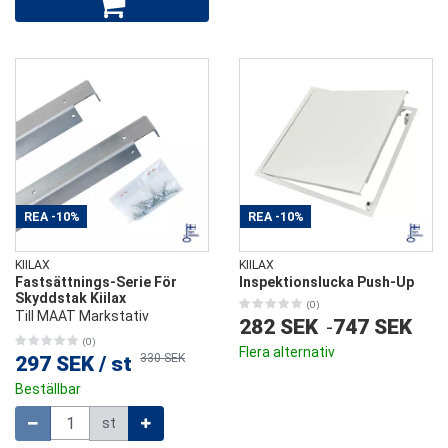
REA
-10%
REA
-10%
KIILAX
KIILAX
Fastsättnings-Serie För
Inspektionslucka Push-Up
Skyddstak Kiilax
(0)
Till MAAT Markstativ
282 SEK
-
747 SEK
(0)
Flera alternativ
330 SEK
297 SEK
/
st
Beställbar
Mängd
st