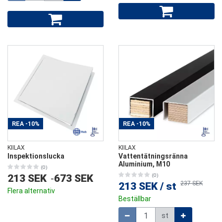
REA
-10%
REA
-10%
KIILAX
KIILAX
Inspektionslucka
Vattentätningsränna
Aluminium, M10
(0)
213 SEK
-
673 SEK
(0)
237 SEK
213 SEK
/
st
Flera alternativ
Beställbar
Mängd
st