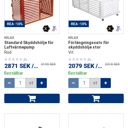
REA
-10%
REA
-10%
KIILAX
KIILAX
Standard Skyddshölje för
Förlängningssats för
Luftvärmepump
skyddshölje stor
Röd
Vit
(0)
(0)
3190 SEK
2310 SEK
2871 SEK
/
st
2079 SEK
/
st
Beställbar
Beställbar
Mängd
Mängd
st
st