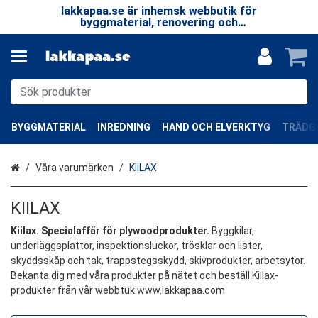
 LP
lakkapaa.se är inhemsk webbutik för
V
EN
byggmaterial, renovering och
—
specialprodukter.
BYGGMATERIAL
INREDNING
HAND OCH ELVERKTYG
TRÄDGÅ
Hem
Våra varumärken
KIILAX
KIILAX
Kiilax. Specialaffär för plywoodprodukter.
Byggkilar,
underläggsplattor, inspektionsluckor, trösklar och lister,
skyddsskåp och tak, trappstegsskydd, skivprodukter, arbetsytor.
Bekanta dig med våra produkter på nätet och beställ Killax-
produkter från vår webbtuk www.lakkapaa.com