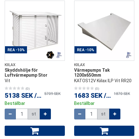
REA
-10%
REA
-10%
KIILAX
KIILAX
Skyddshölje för
Värmepumps Tak
Luftvärmepump Stor
1200x650mm
Vit
KATOS12V Kiilax ILP Vit RR20
(0)
(0)
5709 SEK
1870 SEK
5138 SEK
/
st
1683 SEK
/
st
Beställbar
Beställbar
Mängd
Mängd
st
st