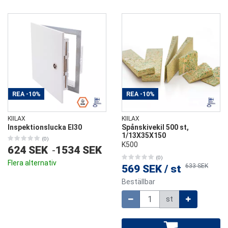
REA
-10%
REA
-10%
KIILAX
KIILAX
Inspektionslucka EI30
Spånskivekil 500 st,
1/13X35X150
(0)
K500
624 SEK
-
1534 SEK
(0)
Flera alternativ
633 SEK
569 SEK
/
st
Beställbar
Mängd
st