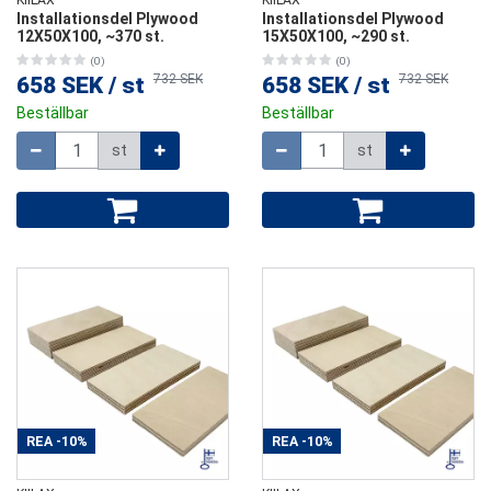
KIILAX
KIILAX
Installationsdel Plywood
Installationsdel Plywood
12X50X100, ~370 st.
15X50X100, ~290 st.
(0)
(0)
732 SEK
732 SEK
658 SEK
/
st
658 SEK
/
st
Beställbar
Beställbar
Mängd
Mängd
st
st
REA
-10%
REA
-10%