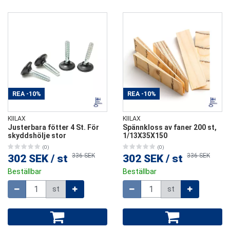
REA
-10%
REA
-10%
KIILAX
KIILAX
Justerbara fötter 4 St. För
Spännkloss av faner 200 st,
skyddshölje stor
1/13X35X150
(0)
(0)
336 SEK
336 SEK
302 SEK
/
st
302 SEK
/
st
Beställbar
Beställbar
Mängd
Mängd
st
st