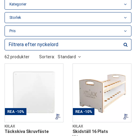
Kategorier
Storlek
Pris
62 produkter
Sortera:
Standard
REA
-10%
REA
-10%
KIILAX
KIILAX
Täckskiva Skruvfäste
Skidställ 16 Plats