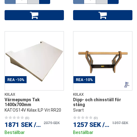
REA
-10%
REA
-10%
KIILAX
KIILAX
Värmepumps Tak
Dipp- och chinsställ för
1400x700mm
stång
KATOS14V Kiilax ILP Vit RR20
Svart
(0)
(0)
2079 SEK
1397 SEK
1871 SEK
/
st
1257 SEK
/
st
Beställbar
Beställbar