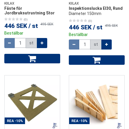
KIILAX
KIILAX
Fäste för
Inspektionslucka EI30, Rund
Jordbruksutrustning Stor
Diameter 150mm
(0)
(0)
495 SEK
446 SEK
/
st
495 SEK
446 SEK
/
st
Beställbar
Beställbar
Mängd
Mängd
st
st
REA
-10%
REA
-10%