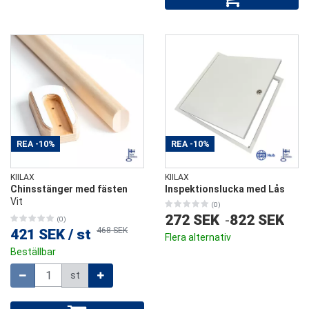
REA
-10%
REA
-10%
KIILAX
KIILAX
Chinsstänger med fästen
Inspektionslucka med Lås
Vit
(0)
272 SEK
-
822 SEK
(0)
468 SEK
421 SEK
/
st
Flera alternativ
Beställbar
Mängd
st