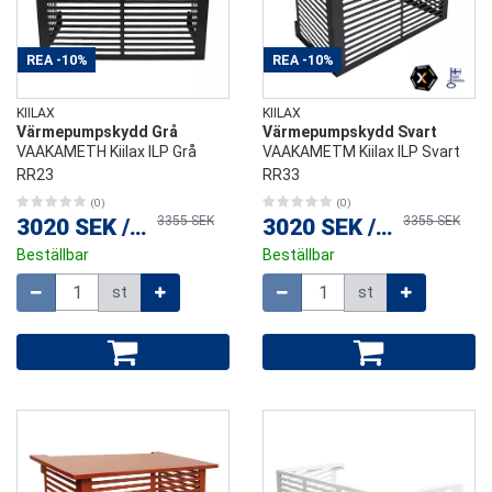
REA
-10%
REA
-10%
KIILAX
KIILAX
Värmepumpskydd Grå
Värmepumpskydd Svart
VAAKAMETH Kiilax ILP Grå
VAAKAMETM Kiilax ILP Svart
RR23
RR33
(0)
(0)
3355 SEK
3355 SEK
3020 SEK
/
st
3020 SEK
/
st
Beställbar
Beställbar
Mängd
Mängd
st
st