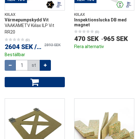
KIILAX
KIILAX
Värmepumpskydd Vit
Inspektionslucka DB med
magnet
VAAKAMETV Kiilax ILP Vit
RR20
(0)
470 SEK
-
965 SEK
(0)
2893 SEK
2604 SEK
/
st
Flera alternativ
Beställbar
Mängd
st