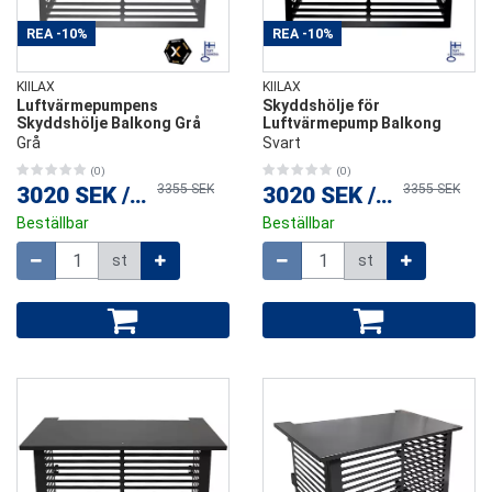
REA
-10%
REA
-10%
KIILAX
KIILAX
Luftvärmepumpens
Skyddshölje för
Skyddshölje Balkong Grå
Luftvärmepump Balkong
Grå
Svart
(0)
(0)
3355 SEK
3355 SEK
3020 SEK
/
st
3020 SEK
/
st
Beställbar
Beställbar
Mängd
Mängd
st
st