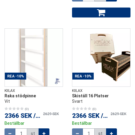
REA
-10%
REA
-10%
KIILAX
KIILAX
Raka stödpinne
Skiställ 16 Platser
Vit
Svart
(0)
(0)
2629 SEK
2629 SEK
2366 SEK
/
st
2366 SEK
/
st
Beställbar
Beställbar
Mängd
Mängd
st
st