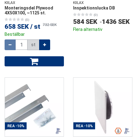
KIILAX
KIILAX
Monteringsdel Plywood
Inspektionslucka DB
4X50X100, ~1125 st.
(0)
(0)
584 SEK
-
1436 SEK
732 SEK
658 SEK
/
st
Flera alternativ
Beställbar
Mängd
st
REA
-10%
REA
-10%