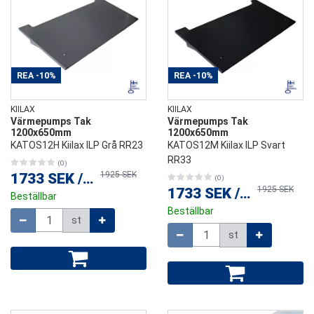
REA
-10%
REA
-10%
KIILAX
KIILAX
Värmepumps Tak
Värmepumps Tak
1200x650mm
1200x650mm
KATOS12H Kiilax ILP Grå RR23
KATOS12M Kiilax ILP Svart
RR33
(0)
1925 SEK
1733 SEK
/
st
(0)
1925 SEK
1733 SEK
/
st
Beställbar
Beställbar
Mängd
st
Mängd
st