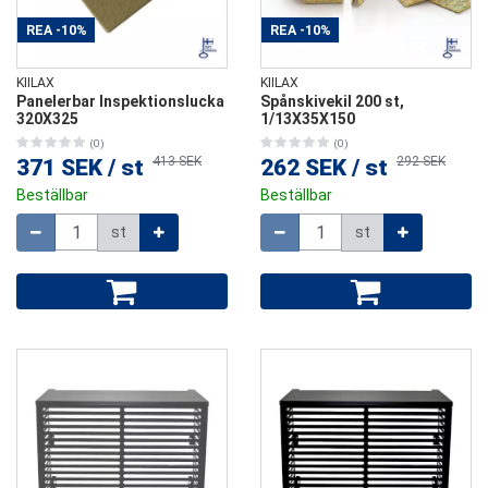
REA
-10%
REA
-10%
KIILAX
KIILAX
Panelerbar Inspektionslucka
Spånskivekil 200 st,
320X325
1/13X35X150
(0)
(0)
413 SEK
292 SEK
371 SEK
/
st
262 SEK
/
st
Beställbar
Beställbar
Mängd
Mängd
st
st