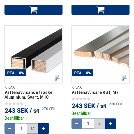
REA
-10%
REA
-10%
KIILAX
KIILAX
Vattenavvisande tröskel
Vattenavvisare RST, M7
Aluminium, Svart, M10
(0)
270 SEK
(0)
243 SEK
/
st
270 SEK
243 SEK
/
st
Beställbar
Beställbar
Mängd
st
Mängd
st