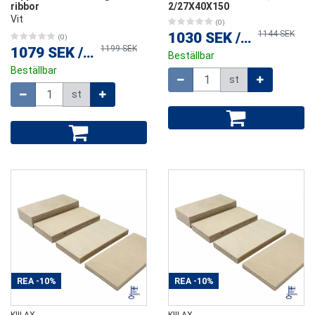
ribbor
2/27X40X150
Vit
(0)
1144 SEK
1030 SEK
/
st
(0)
1199 SEK
1079 SEK
/
st
Beställbar
Beställbar
Mängd
st
Mängd
st
REA
-10%
REA
-10%