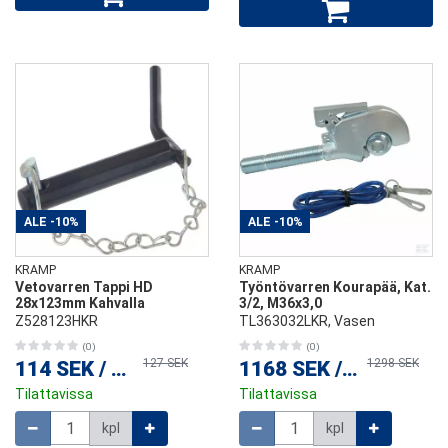
ALE
-10%
ALE
-10%
KRAMP
KRAMP
Vetovarren Tappi HD
Työntövarren Kourapää, Kat.
28x123mm Kahvalla
3/2, M36x3,0
Z528123HKR
TL363032LKR, Vasen
(0)
(0)
127 SEK
1298 SEK
114 SEK
/
kpl
1168 SEK
/
kpl
Tilattavissa
Tilattavissa
Määrä
Määrä
kpl
kpl