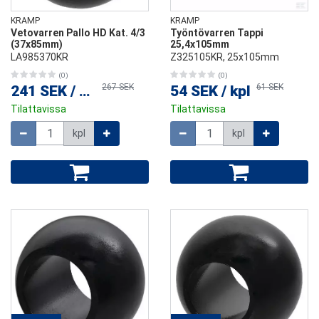
KRAMP
KRAMP
Vetovarren Pallo HD Kat. 4/3
Työntövarren Tappi
(37x85mm)
25,4x105mm
LA985370KR
Z325105KR, 25x105mm
(0)
(0)
267 SEK
61 SEK
241 SEK
/
kpl
54 SEK
/
kpl
Tilattavissa
Tilattavissa
Määrä
Määrä
kpl
kpl