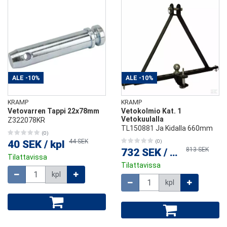
ALE
-10%
ALE
-10%
KRAMP
KRAMP
Vetovarren Tappi 22x78mm
Vetokolmio Kat. 1
Vetokuulalla
Z322078KR
TL150881 Ja Kidalla 660mm
(0)
44 SEK
40 SEK
/
kpl
(0)
813 SEK
732 SEK
/
kpl
Tilattavissa
Tilattavissa
Määrä
kpl
Määrä
kpl