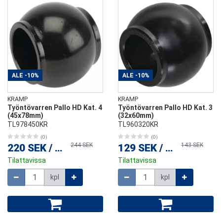
ALE
-10%
ALE
-10%
KRAMP
KRAMP
Työntövarren Pallo HD Kat. 4
Työntövarren Pallo HD Kat. 3
(45x78mm)
(32x60mm)
TL978450KR
TL960320KR
(0)
(0)
244 SEK
143 SEK
220 SEK
/
kpl
129 SEK
/
kpl
Tilattavissa
Tilattavissa
Määrä
Määrä
kpl
kpl