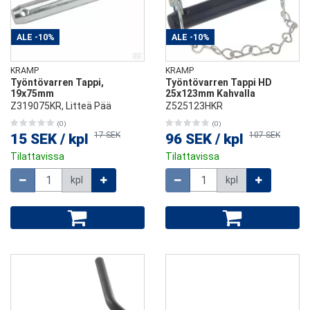
ALE
-10%
ALE
-10%
KRAMP
KRAMP
Työntövarren Tappi,
Työntövarren Tappi HD
19x75mm
25x123mm Kahvalla
Z319075KR, Litteä Pää
Z525123HKR
(0)
(0)
17 SEK
107 SEK
15 SEK
/
kpl
96 SEK
/
kpl
Tilattavissa
Tilattavissa
Määrä
Määrä
kpl
kpl