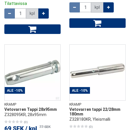
Tilattavissa
Määrä
kpl
Määrä
kpl
ALE
-10%
ALE
-10%
KRAMP
KRAMP
Vetovarren Tappi 28x95mm
Vetovarren tappi 22/28mm
180mm
Z328095KR, 28x95mm
Z328180KR, Yleismalli
(0)
77 SEK
69 SEK
/
kpl
(0)