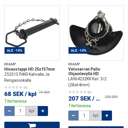
ALE
-10%
ALE
-10%
KRAMP
KRAMP
Hinaustappi HD 25x157mm
Vetovarren Pallo
Ohjainlevyllä HD
Z525157HKR Kahvalla Ja
LA964232KR Kat. 3/2
Rengassokalla
(28x64mm)
(0)
76 SEK
68 SEK
/
kpl
(0)
230 SEK
207 SEK
/
kpl
Tilattavissa
Tilattavissa
Määrä
kpl
Määrä
kpl