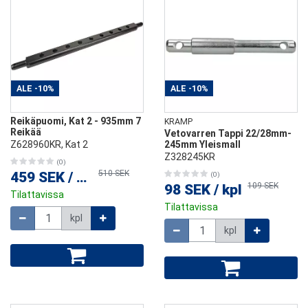
ALE
-10%
ALE
-10%
Reikäpuomi, Kat 2 - 935mm 7
KRAMP
Reikää
Vetovarren Tappi 22/28mm-
Z628960KR, Kat 2
245mm Yleismall
Z328245KR
(0)
510 SEK
459 SEK
/
kpl
(0)
109 SEK
98 SEK
/
kpl
Tilattavissa
Tilattavissa
Määrä
kpl
Määrä
kpl