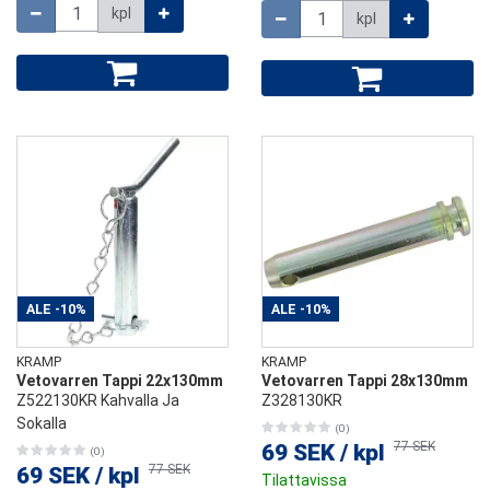
Määrä
Määrä
kpl
kpl
ALE
-10%
ALE
-10%
KRAMP
KRAMP
Vetovarren Tappi 22x130mm
Vetovarren Tappi 28x130mm
Z522130KR Kahvalla Ja
Z328130KR
Sokalla
(0)
77 SEK
69 SEK
/
kpl
(0)
77 SEK
69 SEK
/
kpl
Tilattavissa