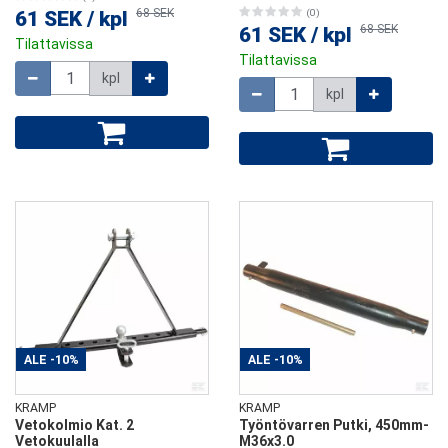
68 SEK
61 SEK
/
kpl
(0)
68 SEK
61 SEK
/
kpl
Tilattavissa
Tilattavissa
Määrä
kpl
Määrä
kpl
ALE
-10%
ALE
-10%
KRAMP
KRAMP
Vetokolmio Kat. 2
Työntövarren Putki, 450mm-
Vetokuulalla
M36x3.0