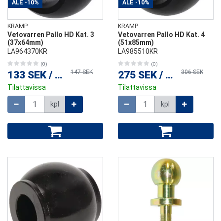
ALE
-10%
ALE
-10%
KRAMP
KRAMP
Vetovarren Pallo HD Kat. 3
Vetovarren Pallo HD Kat. 4
(37x64mm)
(51x85mm)
LA964370KR
LA985510KR
(0)
(0)
147 SEK
306 SEK
133 SEK
/
kpl
275 SEK
/
kpl
Tilattavissa
Tilattavissa
Määrä
Määrä
kpl
kpl