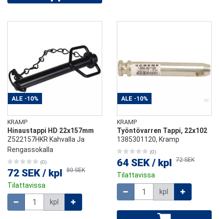
ALE
-10%
ALE
-10%
KRAMP
KRAMP
Hinaustappi HD 22x157mm
Työntövarren Tappi, 22x102
Z522157HKR Kahvalla Ja
1385301120, Kramp
Rengassokalla
(0)
72 SEK
64 SEK
/
kpl
(0)
80 SEK
72 SEK
/
kpl
Tilattavissa
Tilattavissa
Määrä
kpl
Määrä
kpl