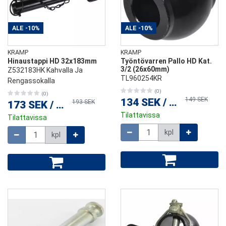
ALE
-10%
ALE
-10%
KRAMP
KRAMP
Hinaustappi HD 32x183mm
Työntövarren Pallo HD Kat.
3/2 (26x60mm)
Z532183HK Kahvalla Ja
TL960254KR
Rengassokalla
(0)
(0)
149 SEK
134 SEK
/
kpl
193 SEK
173 SEK
/
kpl
Tilattavissa
Tilattavissa
Määrä
Määrä
kpl
kpl