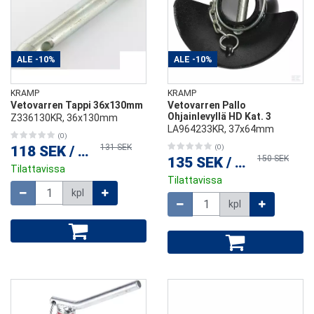
ALE
-10%
ALE
-10%
KRAMP
KRAMP
Vetovarren Tappi 36x130mm
Vetovarren Pallo
Ohjainlevyllä HD Kat. 3
Z336130KR, 36x130mm
LA964233KR, 37x64mm
(0)
131 SEK
118 SEK
/
kpl
(0)
150 SEK
135 SEK
/
kpl
Tilattavissa
Tilattavissa
Määrä
kpl
Määrä
kpl