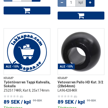
Määrä
kpl
ALE
-10%
ALE
-10%
KRAMP
KRAMP
Työntövarren Tappi Kahvalla,
Vetovarren Pallo HD Kat. 3/2
Sokalla
(28x64mm)
Z525174KR, Kat ll, 25x174mm
LA964284KR
(0)
(0)
99 SEK
99 SEK
89 SEK
/
kpl
89 SEK
/
kpl