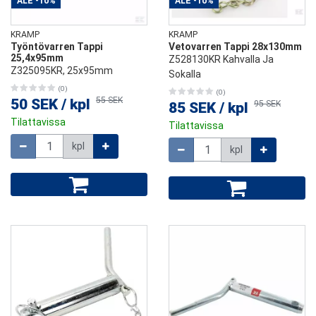
ALE
-10%
ALE
-10%
KRAMP
KRAMP
Työntövarren Tappi
Vetovarren Tappi 28x130mm
25,4x95mm
Z528130KR Kahvalla Ja
Z325095KR, 25x95mm
Sokalla
(0)
(0)
55 SEK
50 SEK
/
kpl
95 SEK
85 SEK
/
kpl
Tilattavissa
Tilattavissa
Määrä
Määrä
kpl
kpl