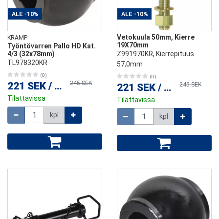
ALE
-10%
ALE
-10%
Vetokuula 50mm, Kierre
KRAMP
19X70mm
Työntövarren Pallo HD Kat.
4/3 (32x78mm)
Z991970KR, Kierrepituus
TL978320KR
57,0mm
(0)
(0)
245 SEK
221 SEK
/
kpl
245 SEK
221 SEK
/
kpl
Tilattavissa
Tilattavissa
Määrä
Määrä
kpl
kpl