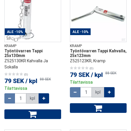
ALE
-10%
ALE
-10%
KRAMP
KRAMP
Työntövarren Tappi
Työntövarren Tappi Kahvalla,
25x130mm
25x123mm
Z525130KR Kahvalla Ja
Z525123KR, Kramp
Sokalla
(0)
88 SEK
79 SEK
/
kpl
(0)
88 SEK
79 SEK
/
kpl
Tilattavissa
Tilattavissa
Määrä
kpl
Määrä
kpl