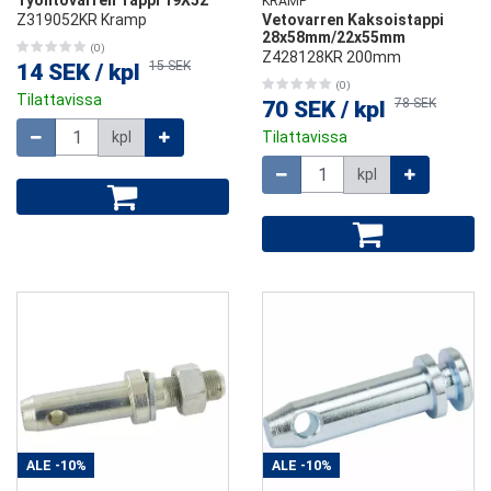
Työntövarren Tappi 19X52
KRAMP
Z319052KR Kramp
Vetovarren Kaksoistappi
28x58mm/22x55mm
(0)
Z428128KR 200mm
15 SEK
14 SEK
/
kpl
(0)
Tilattavissa
78 SEK
70 SEK
/
kpl
Määrä
kpl
Tilattavissa
Määrä
kpl
ALE
-10%
ALE
-10%