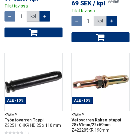
77 SEK
69 SEK
/
kpl
Tilattavissa
Tilattavissa
Määrä
kpl
Määrä
kpl
ALE
-10%
ALE
-10%
KRAMP
KRAMP
Työntövarren Tappi
Vetovarren Kaksoistappi
28x61mm/22x69mm
Z325110HKR HD 25 x 110 mm
Z422285KR 190mm
(0)