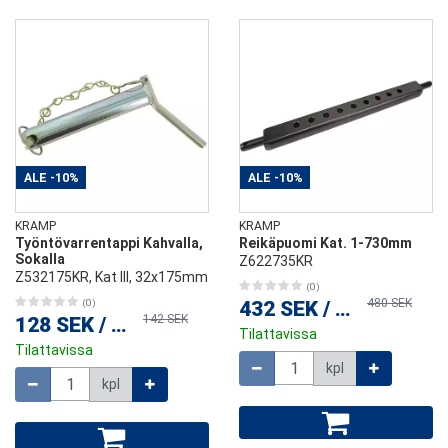
ALE
-10%
ALE
-10%
KRAMP
KRAMP
Työntövarrentappi Kahvalla,
Reikäpuomi Kat. 1-730mm
Sokalla
Z622735KR
Z532175KR, Kat lll, 32x175mm
(0)
480 SEK
(0)
432 SEK
/
kpl
142 SEK
128 SEK
/
kpl
Tilattavissa
Tilattavissa
Määrä
kpl
Määrä
kpl