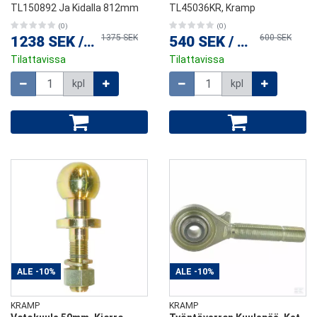
TL150892 Ja Kidalla 812mm
TL45036KR, Kramp
(0)
(0)
1375 SEK
600 SEK
1238 SEK
/
kpl
540 SEK
/
kpl
Tilattavissa
Tilattavissa
Määrä
Määrä
kpl
kpl
ALE
-10%
ALE
-10%
KRAMP
KRAMP