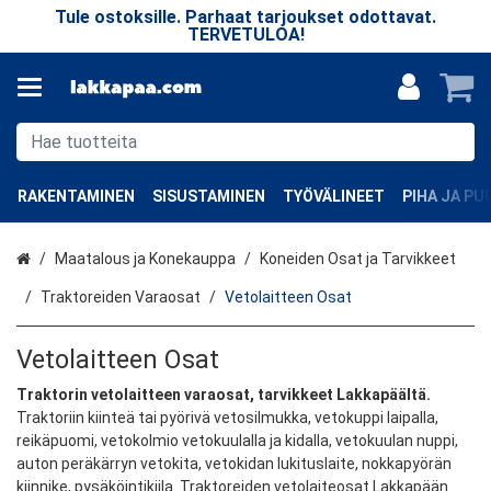
n
Tule ostoksille. Parhaat tarjoukset odottavat.
TERVETULOA!
v
RAKENTAMINEN
SISUSTAMINEN
TYÖVÄLINEET
PIHA JA P
Etusivu
Maatalous ja Konekauppa
Koneiden Osat ja Tarvikkeet
Traktoreiden Varaosat
Vetolaitteen Osat
Vetolaitteen Osat
Traktorin vetolaitteen varaosat, tarvikkeet Lakkapäältä.
Traktoriin kiinteä tai pyörivä vetosilmukka, vetokuppi laipalla,
reikäpuomi, vetokolmio vetokuulalla ja kidalla, vetokuulan nuppi,
auton peräkärryn vetokita, vetokidan lukituslaite, nokkapyörän
kiinnike, pysäköintikiila. Traktoreiden vetolaiteosat Lakkapään