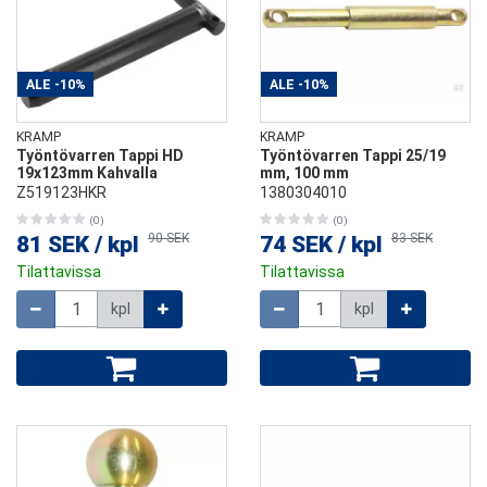
ALE
-10%
ALE
-10%
KRAMP
KRAMP
Työntövarren Tappi HD
Työntövarren Tappi 25/19
19x123mm Kahvalla
mm, 100 mm
Z519123HKR
1380304010
(0)
(0)
90 SEK
83 SEK
81 SEK
/
kpl
74 SEK
/
kpl
Tilattavissa
Tilattavissa
Määrä
Määrä
kpl
kpl