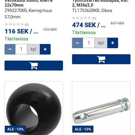
Vetokuula 50mm, Kierre
Työntövarren Kuulapää, Kat.
22x70mm
2, M36x3,0
Z992270KR, Kierrepituus
TL175362RKR, Oikea
57,0mm
(0)
527 SEK
474 SEK
/
kpl
(0)
129 SEK
116 SEK
/
kpl
Tilattavissa
Tilattavissa
Määrä
kpl
Määrä
kpl
ALE
-10%
ALE
-10%