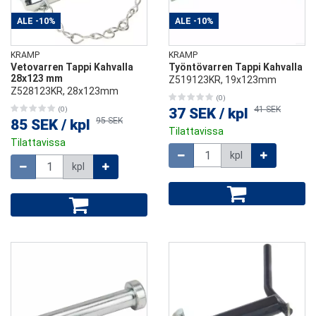
ALE
-10%
ALE
-10%
KRAMP
KRAMP
Vetovarren Tappi Kahvalla
Työntövarren Tappi Kahvalla
28x123 mm
Z519123KR, 19x123mm
Z528123KR, 28x123mm
(0)
41 SEK
(0)
37 SEK
/
kpl
95 SEK
85 SEK
/
kpl
Tilattavissa
Tilattavissa
Määrä
kpl
Määrä
kpl