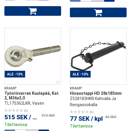
ALE
-10%
ALE
-10%
KRAMP
KRAMP
Työntövarren Kuulapää, Kat.
Hinaustappi HD 28x183mm
2, M36x3,0
Z528183HKR Kahvalla Ja
TL175362LKR, Vasen
Rengassokalla
(0)
(0)
572 SEK
515 SEK
/
kpl
86 SEK
77 SEK
/
kpl
Tilattavissa
Tilattavissa