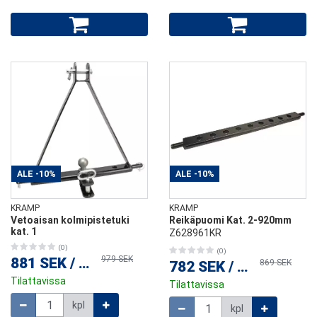
ALE
-10%
ALE
-10%
KRAMP
KRAMP
Vetoaisan kolmipistetuki
Reikäpuomi Kat. 2-920mm
kat. 1
Z628961KR
(0)
(0)
979 SEK
881 SEK
/
kpl
869 SEK
782 SEK
/
kpl
Tilattavissa
Tilattavissa
Määrä
Määrä
kpl
kpl