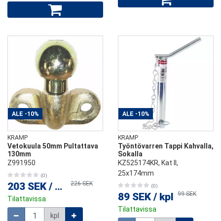
ALE
-10%
ALE
-10%
KRAMP
KRAMP
Vetokuula 50mm Pultattava
Työntövarren Tappi Kahvalla,
130mm
Sokalla
Z991950
KZ525174KR, Kat ll,
25x174mm
(0)
226 SEK
203 SEK
/
kpl
(0)
99 SEK
89 SEK
/
kpl
Tilattavissa
Tilattavissa
Määrä
kpl