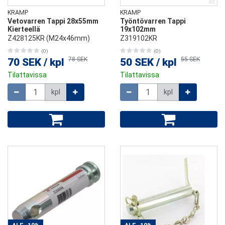
KRAMP
KRAMP
Vetovarren Tappi 28x55mm
Työntövarren Tappi
Kierteellä
19x102mm
Z428125KR (M24x46mm)
Z319102KR
(0)
(0)
78 SEK
55 SEK
70 SEK
/
kpl
50 SEK
/
kpl
Tilattavissa
Tilattavissa
Määrä
Määrä
kpl
kpl