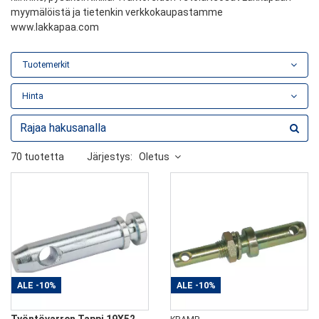
myymälöistä ja tietenkin verkkokaupastamme
www.lakkapaa.com
Tuotemerkit
Hinta
70 tuotetta
Järjestys:
Oletus
ALE
-10%
ALE
-10%