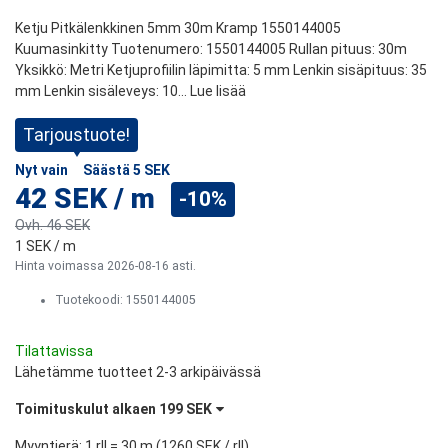
Ketju Pitkälenkkinen 5mm 30m Kramp 1550144005
Kuumasinkitty Tuotenumero: 1550144005 Rullan pituus: 30m
Yksikkö: Metri Ketjuprofiilin läpimitta: 5 mm Lenkin sisäpituus: 35
mm Lenkin sisäleveys: 10...
Lue lisää
Tarjoustuote!
Nyt vain
Säästä
5 SEK
42 SEK
/
m
-10%
Ovh.
46 SEK
1 SEK
/ m
Hinta voimassa 2026-08-16 asti.
Tuotekoodi:
1550144005
Tilattavissa
Lähetämme tuotteet 2-3 arkipäivässä
Toimituskulut alkaen
199 SEK
Myyntierä
: 1 rll = 30 m (
1260 SEK
/ rll)