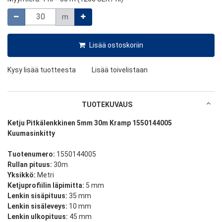
Määrä
m
Lisää ostoskoriin
Kysy lisää tuotteesta
Lisää toivelistaan
TUOTEKUVAUS
Ketju Pitkälenkkinen 5mm 30m Kramp 1550144005
Kuumasinkitty
Tuotenumero:
1550144005
Rullan pituus:
30m
Yksikkö:
Metri
Ketjuprofiilin läpimitta:
5 mm
Lenkin sisäpituus:
35 mm
Lenkin sisäleveys:
10 mm
Lenkin ulkopituus:
45 mm