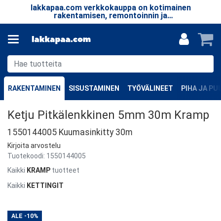
lakkapaa.com verkkokauppa on kotimainen
T
le.
rakentamisen, remontoinnin ja
taa
erikoistuotteiden verkkokauppa.
RAKENTAMINEN
SISUSTAMINEN
TYÖVÄLINEET
PIHA JA P
Ketju Pitkälenkkinen 5mm 30m Kramp
1550144005 Kuumasinkitty 30m
Kirjoita arvostelu
Tuotekoodi:
1550144005
Kaikki
KRAMP
tuotteet
Kaikki
KETTINGIT
ALE
-10%