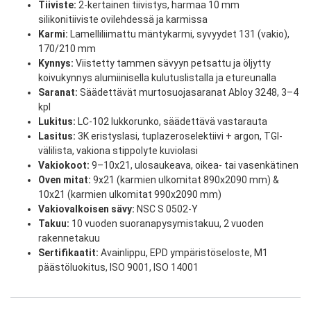
Tiiviste:
2-kertainen tiivistys, harmaa 10 mm
silikonitiiviste ovilehdessä ja karmissa
Karmi:
Lamelliliimattu mäntykarmi, syvyydet 131 (vakio),
170/210 mm
Kynnys:
Viistetty tammen sävyyn petsattu ja öljytty
koivukynnys alumiinisella kulutuslistalla ja etureunalla
Saranat:
Säädettävät murtosuojasaranat Abloy 3248, 3–4
kpl
Lukitus:
LC-102 lukkorunko, säädettävä vastarauta
Lasitus:
3K eristyslasi, tuplazeroselektiivi + argon, TGI-
välilista, vakiona stippolyte kuviolasi
Vakiokoot:
9–10x21, ulosaukeava, oikea- tai vasenkätinen
Oven mitat:
9x21 (karmien ulkomitat 890x2090 mm) &
10x21 (karmien ulkomitat 990x2090 mm)
Vakiovalkoisen sävy:
NSC S 0502-Y
Takuu:
10 vuoden suoranapysymistakuu, 2 vuoden
rakennetakuu
Sertifikaatit:
Avainlippu, EPD ympäristöseloste, M1
päästöluokitus, ISO 9001, ISO 14001