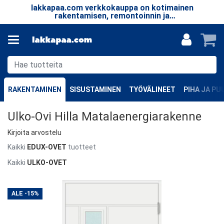
lakkapaa.com verkkokauppa on kotimainen
T
le.
rakentamisen, remontoinnin ja
taa
erikoistuotteiden verkkokauppa.
RAKENTAMINEN
SISUSTAMINEN
TYÖVÄLINEET
PIHA JA P
Ulko-Ovi Hilla Matalaenergiarakenne
Kirjoita arvostelu
Kaikki
EDUX-OVET
tuotteet
Kaikki
ULKO-OVET
ALE
-15%