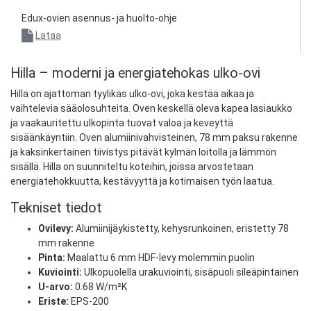
Edux-ovien asennus- ja huolto-ohje
Lataa
Hilla – moderni ja energiatehokas ulko-ovi
Hilla on ajattoman tyylikäs ulko-ovi, joka kestää aikaa ja
vaihtelevia sääolosuhteita. Oven keskellä oleva kapea lasiaukko
ja vaakauritettu ulkopinta tuovat valoa ja keveyttä
sisäänkäyntiin. Oven alumiinivahvisteinen, 78 mm paksu rakenne
ja kaksinkertainen tiivistys pitävät kylmän loitolla ja lämmön
sisällä. Hilla on suunniteltu koteihin, joissa arvostetaan
energiatehokkuutta, kestävyyttä ja kotimaisen työn laatua.
Tekniset tiedot
Ovilevy:
Alumiinijäykistetty, kehysrunkoinen, eristetty 78
mm rakenne
Pinta:
Maalattu 6 mm HDF-levy molemmin puolin
Kuviointi:
Ulkopuolella urakuviointi, sisäpuoli sileäpintainen
U-arvo:
0.68 W/m²K
Eriste:
EPS-200