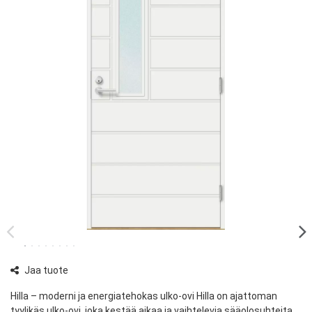
Jaa tuote
Hilla – moderni ja energiatehokas ulko-ovi Hilla on ajattoman
tyylikäs ulko-ovi, joka kestää aikaa ja vaihtelevia sääolosuhteita.