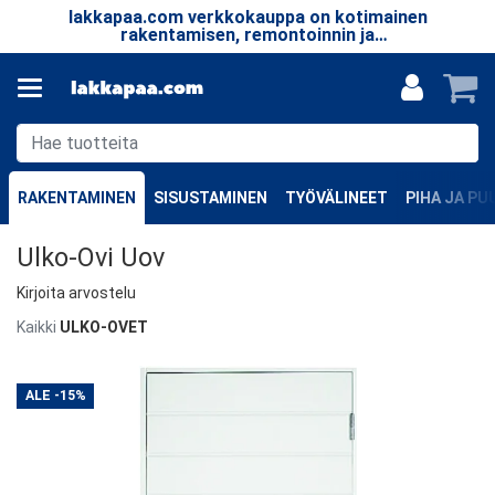
lakkapaa.com verkkokauppa on kotimainen
T
le.
rakentamisen, remontoinnin ja
taa
erikoistuotteiden verkkokauppa.
RAKENTAMINEN
SISUSTAMINEN
TYÖVÄLINEET
PIHA JA P
Ulko-Ovi Uov
Kirjoita arvostelu
Kaikki
ULKO-OVET
ALE
-15%