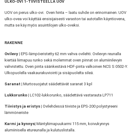
ULKO-OVI 1-TIIVISTEELLÄ UOV
UOV on perus ulko-ovi. Oven hinta – laatu suhde on erinomainen. UOV
ulko-ovea voi käyttää ensisijaisesti varaston tai autotallin käyntiovena,
mutta se käy myös asuintilojen ulko-oveksi.
RAKENNE
Ovilevy |
EPS-lämpöeristetty 62 mm vahva ovilehti. Ovilevyn reunalla
kiertää liimapuu runko sekä molemmat oven pinnat on alumiinilevyin
vahvistettu. Oven pinta säänkestävä HDF-pinta valkoinen NCS S 0502-Y.
Ulkopuolella vaakaurakuviointi ja sisäpuolelta sileä.
Saranat |
Murtosuojatut säädettävät saranat 3 kpl
Lukkorunko |
LC102-lukkorunko, säädettävä vastarauta LP711
Tiivistys ja eristys |
Ovilehdessä tiiviste ja EPS-200 polystyreeni
lämmöneriste
Karmi ja kynnys|
Mäntyliimapuukarmi 115 mm, koivukynnys
alumiinisella etureunalla ja kulutuslistalla.