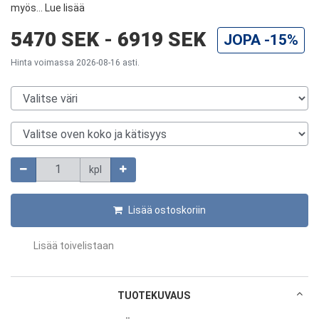
myös...
Lue lisää
5470 SEK
-
6919 SEK
JOPA
-15%
Hinta voimassa 2026-08-16 asti.
Valitse väri
Valitse oven koko ja kätisyys
Määrä
kpl
Lisää ostoskoriin
Lisää toivelistaan
TUOTEKUVAUS