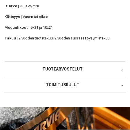
U-arvo |
<1,0 W/m²K
Kätisyys
|
Vasen tai oikea
Moduulikoot |
9x21 ja 10x21
Takuu |
2
vuoden tuotetakuu, 2 vuoden suorassapysymistakuu
TUOTEARVOSTELUT
TOIMITUSKULUT
Oletko ostanut tämän tuotteen?
Suoratoimitus toimittajan varastosta 179
1 tähti 5 tähdestä
2 tähteä 5 tähdestä
3 tähteä 5 tähdestä
4 tähteä 5 tähdestä
5 tähteä 5 tähdestä
Tuotearviointi
1499 SEK
1 tähti 5 tähdestä
2 tähteä 5 tähdestä
3 tähteä 5 tähdestä
4 tähteä 5 tähdestä
5 tähteä 5 tähdestä
Palvelu/toimitus
Kuljetuspalvelu
Nimimerkki
1155 SEK
Lopulliset toimituskulut lasketaan kassasivulla