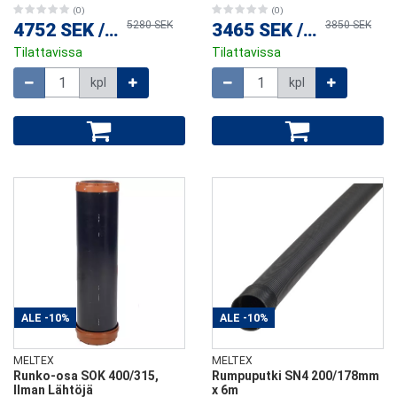
(0)
(0)
5280 SEK
3850 SEK
4752 SEK
/
kpl
3465 SEK
/
kpl
Tilattavissa
Tilattavissa
Määrä
Määrä
kpl
kpl
ALE
-10%
ALE
-10%
MELTEX
MELTEX
Runko-osa SOK 400/315,
Rumpuputki SN4 200/178mm
Ilman Lähtöjä
x 6m