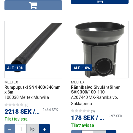
ALE
-10%
ALE
-10%
MELTEX
MELTEX
Rumpuputki SN4 400/346mm
Rännikaivo Sivulähtöinen
x 6m
SVK 300/100-110
100030 Meltex Muhvilla
A207440 MX-Rännikaivo,
Sakkapesä
(0)
2464 SEK
2218 SEK
/
kpl
(0)
197 SEK
178 SEK
/
kpl
Tilattavissa
Tilattavissa
Määrä
kpl