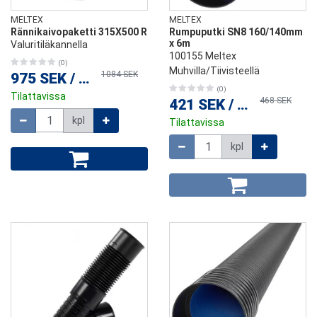
MELTEX
MELTEX
Rännikaivopaketti 315X500 R
Rumpuputki SN8 160/140mm
x 6m
Valuritiläkannella
100155 Meltex
(0)
Muhvilla/Tiivisteellä
1084 SEK
975 SEK
/
kpl
(0)
Tilattavissa
468 SEK
421 SEK
/
kpl
Määrä
kpl
Tilattavissa
Määrä
kpl