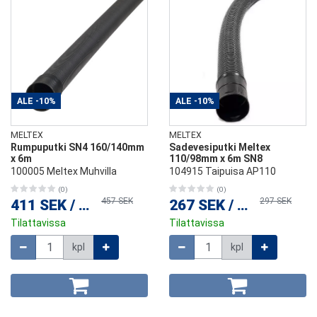
ALE
-10%
ALE
-10%
MELTEX
MELTEX
Rumpuputki SN4 160/140mm
Sadevesiputki Meltex
x 6m
110/98mm x 6m SN8
100005 Meltex Muhvilla
104915 Taipuisa AP110
(0)
(0)
457 SEK
297 SEK
411 SEK
/
kpl
267 SEK
/
kpl
Tilattavissa
Tilattavissa
Määrä
Määrä
kpl
kpl