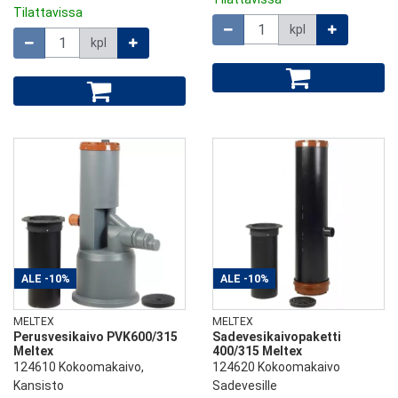
Tilattavissa
Määrä
kpl
Määrä
kpl
ALE
-10%
ALE
-10%
MELTEX
MELTEX
Perusvesikaivo PVK600/315
Sadevesikaivopaketti
Meltex
400/315 Meltex
124610 Kokoomakaivo,
124620 Kokoomakaivo
Kansisto
Sadevesille