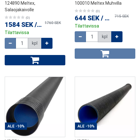
124890 Meltex,
100010 Meltex Muhvilla
Salaojakaivolle
(0)
715 SEK
644 SEK
/
kpl
(0)
1760 SEK
1584 SEK
/
kpl
Tilattavissa
Tilattavissa
Määrä
kpl
Määrä
kpl
ALE
-10%
ALE
-10%