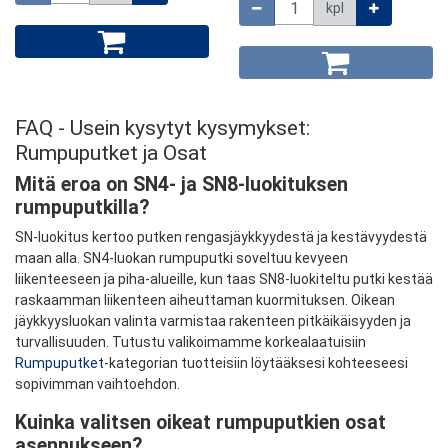
Määrä
kpl
FAQ - Usein kysytyt kysymykset:
Rumpuputket ja Osat
Mitä eroa on SN4- ja SN8-luokituksen
rumpuputkilla?
SN-luokitus kertoo putken rengasjäykkyydestä ja kestävyydestä
maan alla. SN4-luokan rumpuputki soveltuu kevyeen
liikenteeseen ja piha-alueille, kun taas SN8-luokiteltu putki kestää
raskaamman liikenteen aiheuttaman kuormituksen. Oikean
jäykkyysluokan valinta varmistaa rakenteen pitkäikäisyyden ja
turvallisuuden. Tutustu valikoimamme korkealaatuisiin
Rumpuputket
-kategorian tuotteisiin löytääksesi kohteeseesi
sopivimman vaihtoehdon.
Kuinka valitsen oikeat rumpuputkien osat
asennukseen?