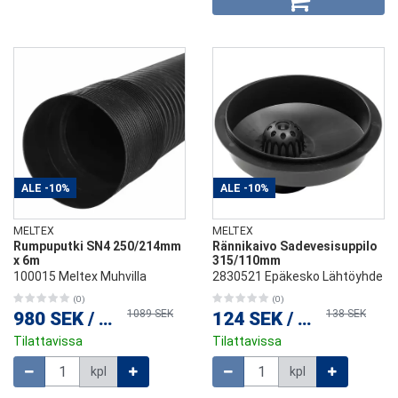
ALE
-10%
ALE
-10%
MELTEX
MELTEX
Rumpuputki SN4 250/214mm
Rännikaivo Sadevesisuppilo
x 6m
315/110mm
100015 Meltex Muhvilla
2830521 Epäkesko Lähtöyhde
(0)
(0)
1089 SEK
138 SEK
980 SEK
/
kpl
124 SEK
/
kpl
Tilattavissa
Tilattavissa
Määrä
Määrä
kpl
kpl