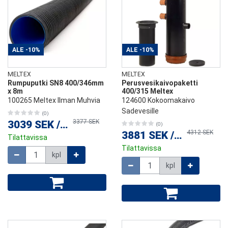
ALE
-10%
ALE
-10%
MELTEX
MELTEX
Rumpuputki SN8 400/346mm
Perusvesikaivopaketti
x 8m
400/315 Meltex
100265 Meltex Ilman Muhvia
124600 Kokoomakaivo
Sadevesille
(0)
3377 SEK
3039 SEK
/
kpl
(0)
4312 SEK
3881 SEK
/
kpl
Tilattavissa
Tilattavissa
Määrä
kpl
Määrä
kpl