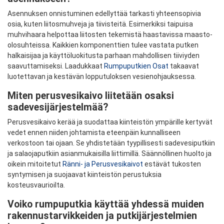
Asennuksen onnistuminen edellyttää tarkasti yhteensopivia
osia, kuten liitosmuhveja ja tiivisteitä. Esimerkiksi taipuisa
muhvihaara helpottaa liitosten tekemistä haastavissa maasto-
olosuhteissa. Kaikkien komponenttien tulee vastata putken
halkaisijaa ja käyttöluokitusta parhaan mahdollisen tiiviyden
saavuttamiseksi. Laadukkaat
Rumpuputkien Osat
takaavat
luotettavan ja kestävän lopputuloksen vesienohjauksessa.
Miten perusvesikaivo liitetään osaksi
sadevesijärjestelmää?
Perusvesikaivo kerää ja suodattaa kiinteistön ympärille kertyvät
vedet ennen niiden johtamista eteenpäin kunnalliseen
verkostoon tai ojaan. Se yhdistetään tyypillisesti sadevesiputkiin
ja salaojaputkiin asianmukaisilla liittimillä. Säännöllinen huolto ja
oikein mitoitetut
Ränni- ja Perusvesikaivot
estävät tukosten
syntymisen ja suojaavat kiinteistön perustuksia
kosteusvaurioilta.
Voiko rumpuputkia käyttää yhdessä muiden
rakennustarvikkeiden ja putkijärjestelmien