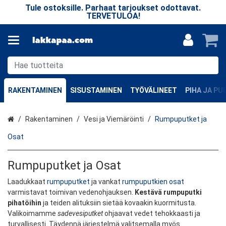
n
Tule ostoksille. Parhaat tarjoukset odottavat.
TERVETULOA!
v
RAKENTAMINEN
SISUSTAMINEN
TYÖVÄLINEET
PIHA JA P
Etusivu
Rakentaminen
Vesi ja Viemäröinti
Rumpuputket ja
Osat
Rumpuputket ja Osat
Laadukkaat
rumpuputket
ja vankat
rumpuputkien osat
varmistavat toimivan vedenohjauksen.
Kestävä rumpuputki
pihatöihin
ja teiden alituksiin sietää kovaakin kuormitusta.
Valikoimamme
sadevesiputket
ohjaavat vedet tehokkaasti ja
turvallisesti. Täydennä järjestelmä valitsemalla myös