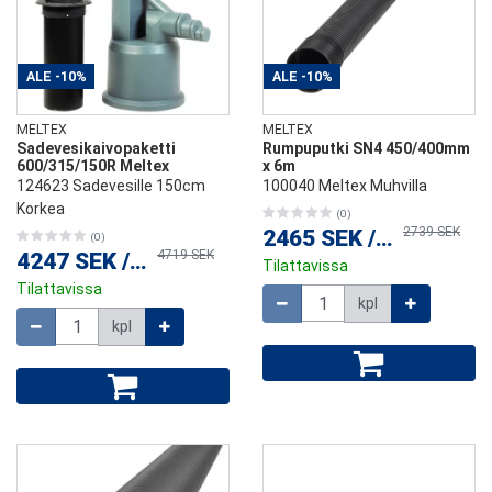
ALE
-10%
ALE
-10%
MELTEX
MELTEX
Sadevesikaivopaketti
Rumpuputki SN4 450/400mm
600/315/150R Meltex
x 6m
124623 Sadevesille 150cm
100040 Meltex Muhvilla
Korkea
(0)
2739 SEK
2465 SEK
/
kpl
(0)
4719 SEK
4247 SEK
/
kpl
Tilattavissa
Tilattavissa
Määrä
kpl
Määrä
kpl