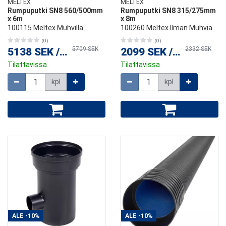
MELTEX
MELTEX
Rumpuputki SN8 560/500mm
Rumpuputki SN8 315/275mm
x 6m
x 8m
100115 Meltex Muhvilla
100260 Meltex Ilman Muhvia
(0)
(0)
5709 SEK
2332 SEK
5138 SEK
/
kpl
2099 SEK
/
kpl
Tilattavissa
Tilattavissa
Määrä
Määrä
kpl
kpl
ALE
-10%
ALE
-10%