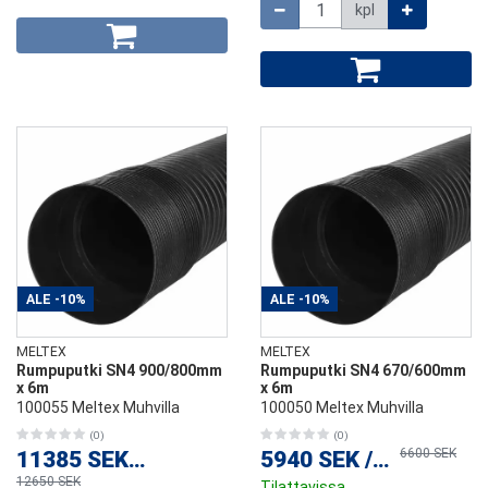
Määrä
kpl
ALE
-10%
ALE
-10%
MELTEX
MELTEX
Rumpuputki SN4 900/800mm
Rumpuputki SN4 670/600mm
x 6m
x 6m
100055 Meltex Muhvilla
100050 Meltex Muhvilla
(0)
(0)
6600 SEK
11385 SEK
/
kpl
5940 SEK
/
kpl
12650 SEK
Tilattavissa