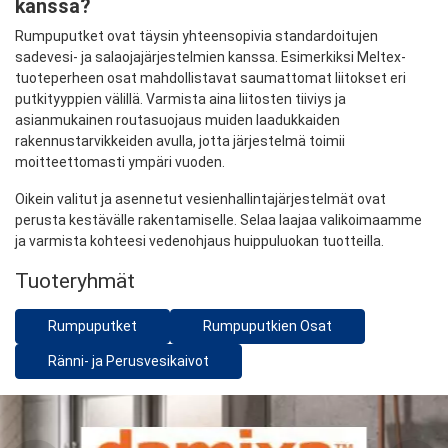
kanssa?
Rumpuputket ovat täysin yhteensopivia standardoitujen
sadevesi- ja salaojajärjestelmien kanssa. Esimerkiksi Meltex-
tuoteperheen osat mahdollistavat saumattomat liitokset eri
putkityyppien välillä. Varmista aina liitosten tiiviys ja
asianmukainen routasuojaus muiden laadukkaiden
rakennustarvikkeiden avulla, jotta järjestelmä toimii
moitteettomasti ympäri vuoden.
Oikein valitut ja asennetut vesienhallintajärjestelmät ovat
perusta kestävälle rakentamiselle. Selaa laajaa valikoimaamme
ja varmista kohteesi vedenohjaus huippuluokan tuotteilla.
Tuoteryhmät
Rumpuputket
Rumpuputkien Osat
Ränni- ja Perusvesikaivot