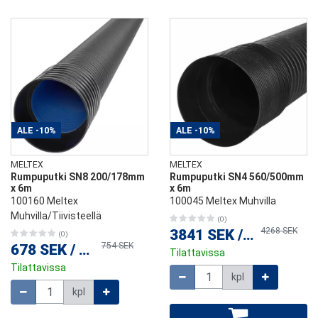
ALE
-10%
ALE
-10%
MELTEX
MELTEX
Rumpuputki SN8 200/178mm
Rumpuputki SN4 560/500mm
x 6m
x 6m
100160 Meltex
100045 Meltex Muhvilla
Muhvilla/Tiivisteellä
(0)
4268 SEK
3841 SEK
/
kpl
(0)
754 SEK
678 SEK
/
kpl
Tilattavissa
Tilattavissa
Määrä
kpl
Määrä
kpl