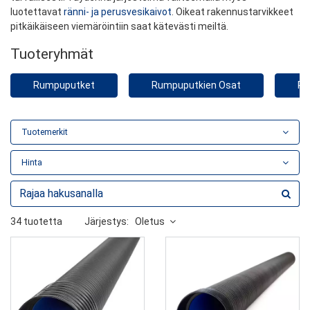
luotettavat
ränni- ja perusvesikaivot
. Oikeat rakennustarvikkeet
pitkäikäiseen viemäröintiin saat kätevästi meiltä.
Tuoteryhmät
Rumpuputket
Rumpuputkien Osat
Rä
Tuotemerkit
Hinta
34 tuotetta
Järjestys:
Oletus