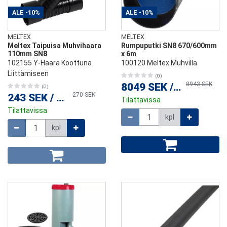
ALE
-10%
ALE
-10%
MELTEX
MELTEX
Meltex Taipuisa Muhvihaara
Rumpuputki SN8 670/600mm
110mm SN8
x 6m
102155 Y-Haara Koottuna
100120 Meltex Muhvilla
Liittämiseen
(0)
8943 SEK
8049 SEK
/
kpl
(0)
270 SEK
243 SEK
/
kpl
Tilattavissa
Tilattavissa
Määrä
kpl
Määrä
kpl