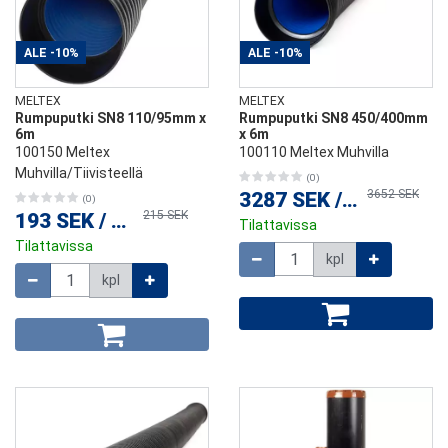
ALE
-10%
ALE
-10%
MELTEX
MELTEX
Rumpuputki SN8 110/95mm x
Rumpuputki SN8 450/400mm
6m
x 6m
100150 Meltex
100110 Meltex Muhvilla
Muhvilla/Tiivisteellä
(0)
3652 SEK
3287 SEK
/
kpl
(0)
215 SEK
193 SEK
/
kpl
Tilattavissa
Tilattavissa
Määrä
kpl
Määrä
kpl