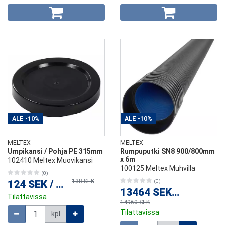
ALE
-10%
ALE
-10%
MELTEX
MELTEX
Umpikansi / Pohja PE 315mm
Rumpuputki SN8 900/800mm
x 6m
102410 Meltex Muovikansi
100125 Meltex Muhvilla
(0)
138 SEK
124 SEK
/
kpl
(0)
13464 SEK
/
kpl
Tilattavissa
14960 SEK
Määrä
Tilattavissa
kpl