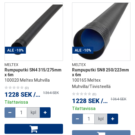
ALE
-10%
ALE
-10%
MELTEX
MELTEX
Rumpuputki SN4 315/275mm
Rumpuputki SN8 250/223mm
x 6m
x 6m
100020 Meltex Muhvilla
100165 Meltex
Muhvilla/Tiivisteellä
(0)
1364 SEK
1228 SEK
/
kpl
(0)
1364 SEK
1228 SEK
/
kpl
Tilattavissa
Tilattavissa
Määrä
kpl
Määrä
kpl