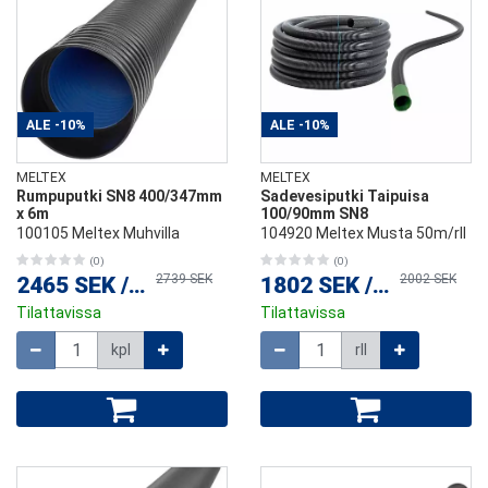
ALE
-10%
ALE
-10%
MELTEX
MELTEX
Rumpuputki SN8 400/347mm
Sadevesiputki Taipuisa
x 6m
100/90mm SN8
100105 Meltex Muhvilla
104920 Meltex Musta 50m/rll
(0)
(0)
2739 SEK
2002 SEK
2465 SEK
/
kpl
1802 SEK
/
rll
Tilattavissa
Tilattavissa
Määrä
Määrä
kpl
rll