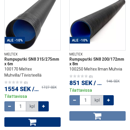
ALE
-10%
ALE
-10%
MELTEX
MELTEX
Rumpuputki SN8 315/275mm
Rumpuputki SN8 200/172mm
x 6m
x 8m
100170 Meltex
100250 Meltex Ilman Muhvia
Muhvilla/Tiivisteellä
(0)
946 SEK
851 SEK
/
kpl
(0)
1727 SEK
1554 SEK
/
kpl
Tilattavissa
Tilattavissa
Määrä
kpl
Määrä
kpl