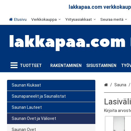
lakkapaa.com verkkokaupp
Etusivu
Verkkokauppa
Yritysasiakkaat
Seuraa meitä
TUOTTEET
RAKENTAMINEN
SISUSTAMINEN
TYÖV
Etusivu
Sauna
Saunan Kiukaat
Saunapaneelit ja Saunalistat
Lasiväli
Saunan Lauteet
Kirjoita arvost
Saunan Ovet ja Väliovet
Saunan Ovet