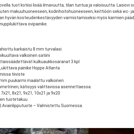
vella tuot kotiisi lisää ilmavuutta, tilan tuntua ja valoisuutta. Lasiovi s
, kuten makuuhuoneeseen, kodinhoitohuoneeseen, keittiöön sekä wc- ja 
an hyvän kosteudenkestävyyden varmistamiseksi myös karmien pääd
nuppilukittava ovipainike.
ahiottu karkaistu 8 mm turvalasi
pikuultava valkoinen satiini
uttaissäädettävät kulkuaukkosaranat 3 kpl
 Lukittava painike Hoppe Atlanta
missa tiiviste
 mm puukarmi maalattu valkoinen
metrinen, kätisyys valittavissa asennettaessa.
| 7x21, 8x21, 9x21, 10x21 ja 9x20
den tuotetakuu
s
| Avainlipputuote – Valmistettu Suomessa.
 toimittajan varastosta 179
stanut tämän tuotteen?