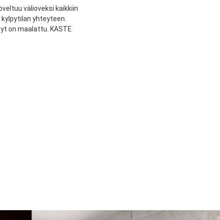
oveltuu välioveksi kaikkiin
kylpytilan yhteyteen.
yt on maalattu. KASTE
Kuljetuspalvelu
809 SEK
Lopulliset toimituskulut lasketaan kassasivulla