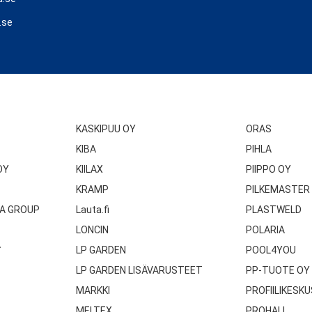
.se
KASKIPUU OY
ORAS
KIBA
PIHLA
OY
KIILAX
PIIPPO OY
KRAMP
PILKEMASTER
A GROUP
Lauta.fi
PLASTWELD
LONCIN
POLARIA
A
LP GARDEN
POOL4YOU
LP GARDEN LISÄVARUSTEET
PP-TUOTE OY
MARKKI
PROFIILIKESKU
MELTEX
PROHALL