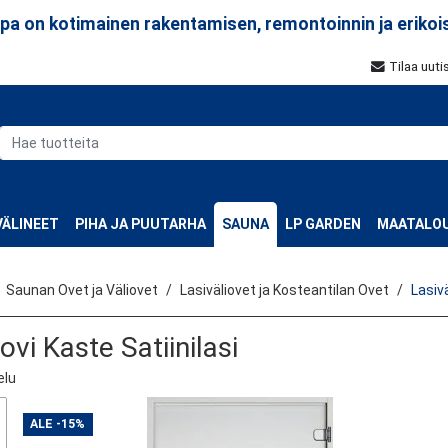
a on kotimainen rakentamisen, remontoinnin ja erikoi
Tilaa uuti
ÄLINEET
PIHA JA PUUTARHA
SAUNA
LP GARDEN
MAATALOU
Saunan Ovet ja Väliovet
Lasiväliovet ja Kosteantilan Ovet
Lasivä
ovi Kaste Satiinilasi
elu
ALE
-15%