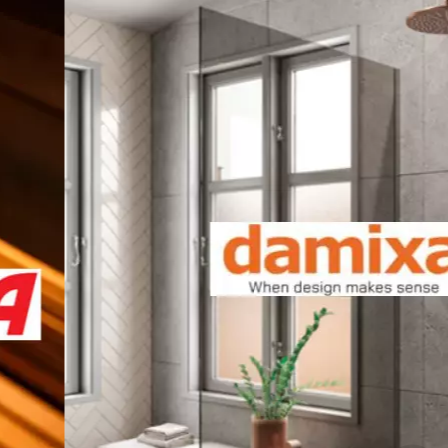
Valinnaiset palvelut:
Kuljetusyrityksen
järjestämä kuorman koneellinen purku, puretaan
auton viereen
le oikeuden julkaista sen sivuillamme sekä muissa
-verkkokauppa pidättää oikeuden olla julkaisematta
i hyväksyt nämä ehdot.