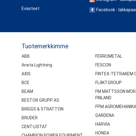
Evästeet
Facebook - lakkapaa
Tuotemerkkimme
ABB
FERROMETAL
Aneta Lightning
FESCON
AXIS
FINTEX-TETRAKEM 
BCE
FLÄKTGROUP
BEAM
FM MATTSSON MOR
FINLAND
BESTOR GRUPP AS
FPM AGROMEHANIK
BRIGGS & STRATTON
GARDENA
BRUDER
HARVIA
CENT-LISTAT
HONDA
CHAMPION POWER EQUIPMENT