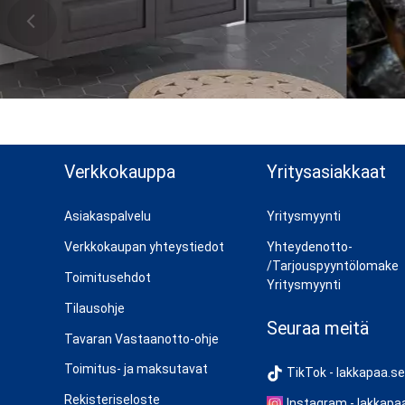
n ylös
Verkkokauppa
Yritysasiakkaat
Asiakaspalvelu
Yritysmyynti
Verkkokaupan yhteystiedot
Yhteydenotto-
/Tarjouspyyntölomake
Toimitusehdot
Yritysmyynti
Tilausohje
Seuraa meitä
Tavaran Vastaanotto-ohje
Toimitus- ja maksutavat
TikTok - lakkapaa.se
Rekisteriseloste
Instagram - lakkapa