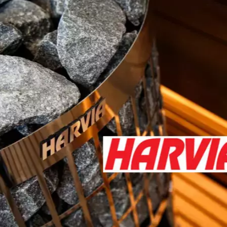
1 tähti 5 tähdestä
2 tähteä 5 tähdestä
3 tähteä 5 tähdestä
4 tähteä 5 tähdestä
5 tähteä 5 tähdestä
ointi
1 tähti 5 tähdestä
2 tähteä 5 tähdestä
3 tähteä 5 tähdestä
4 tähteä 5 tähdestä
5 tähteä 5 tähdestä
toimitus
Kirjoita tähän arvostelusi
nen nimimerkki, jonka
arvostelun yhteydessä.
Lähettämällä arvostelusi annat meil
kanavissa ja medioissa. lakkapaa.se
arvostelua. Lähettämällä arvostelus
Lähetä arvostelu