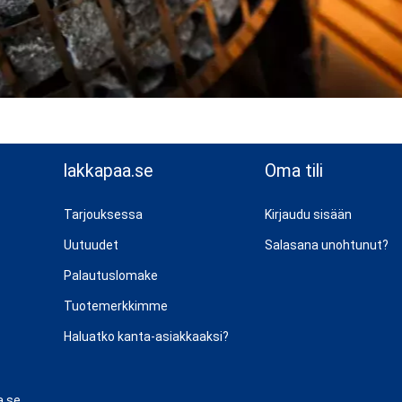
lakkapaa.se
Oma tili
Tarjouksessa
Kirjaudu sisään
Uutuudet
Salasana unohtunut?
Palautuslomake
Tuotemerkkimme
Haluatko kanta-asiakkaaksi?
a.se