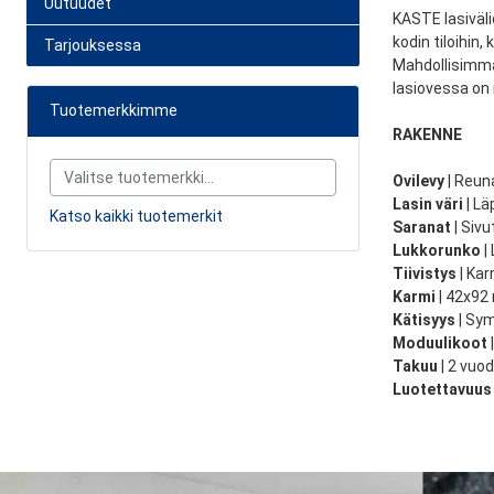
Uutuudet
KASTE lasivälio
kodin tiloihin
Tarjouksessa
Mahdollisimm
lasiovessa on 
Tuotemerkkimme
RAKENNE
Ovilevy
| Reun
Lasin väri
| Lä
Katso kaikki tuotemerkit
Saranat
| Siv
Lukkorunko
|
Tiivistys
| Kar
Karmi
| 42x92
Kätisyys
| Sym
Moduulikoot
Takuu
| 2 vuo
Luotettavuu
Suoratoimitus
1499 SEK
Oletko o