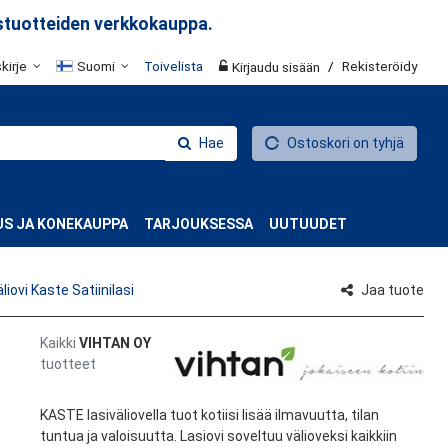
stuotteiden verkkokauppa.
skirje
Suomi
Toivelista
/
Rekisteröidy
Kirjaudu sisään
Hae
Ostoskori on tyhjä
S JA KONEKAUPPA
TARJOUKSESSA
UUTUUDET
liovi Kaste Satiinilasi
Jaa tuote
Kaikki
VIHTAN OY
tuotteet
KASTE lasiväliovella tuot kotiisi lisää ilmavuutta, tilan
tuntua ja valoisuutta. Lasiovi soveltuu välioveksi kaikkiin