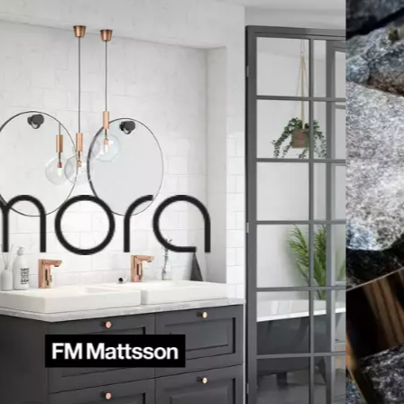
Tuotearvi
Palvelu/
Nimimerkki
Vapaavalintai
julkaisemme 