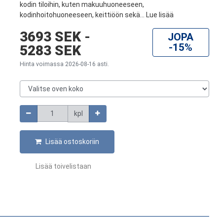
kodin tiloihin, kuten makuuhuoneeseen,
kodinhoitohuoneeseen, keittiöön sekä...
Lue lisää
3693 SEK
-
JOPA
-15%
5283 SEK
Hinta voimassa 2026-08-16 asti.
Valitse oven koko
Määrä
kpl
Lisää ostoskoriin
Lisää toivelistaan