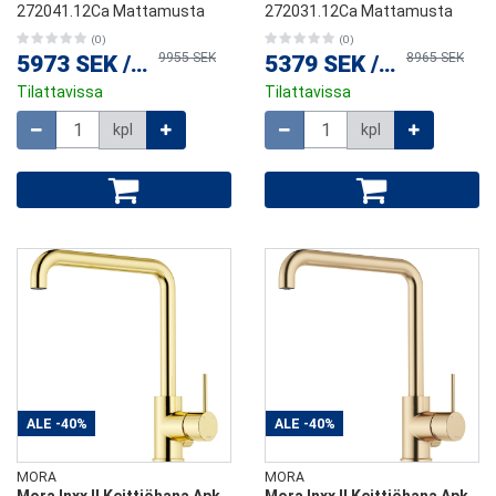
272041.12Ca Mattamusta
272031.12Ca Mattamusta
(0)
(0)
9955 SEK
8965 SEK
5973 SEK
/
kpl
5379 SEK
/
kpl
Tilattavissa
Tilattavissa
Määrä
Määrä
kpl
kpl
ALE
-40%
ALE
-40%
MORA
MORA