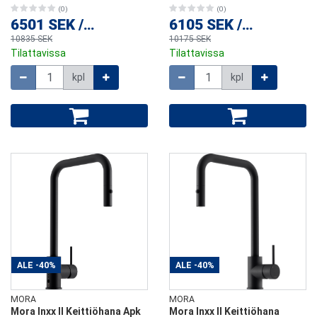
(0)
(0)
6501 SEK
/
kpl
6105 SEK
/
kpl
10835 SEK
10175 SEK
Tilattavissa
Tilattavissa
Määrä
Määrä
kpl
kpl
ALE
-40%
ALE
-40%
MORA
MORA
Mora Inxx II Keittiöhana Apk
Mora Inxx II Keittiöhana