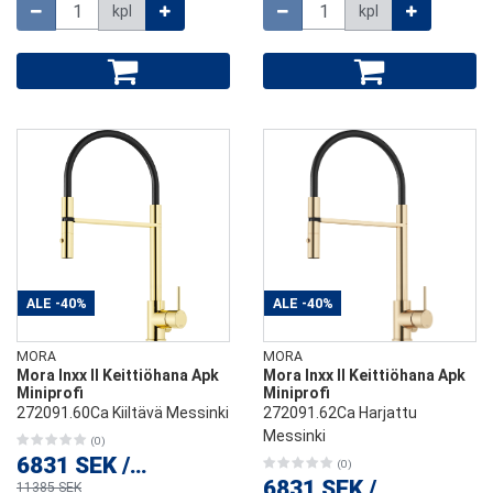
Määrä
Määrä
kpl
kpl
ALE
-40%
ALE
-40%
MORA
MORA
Mora Inxx II Keittiöhana Apk
Mora Inxx II Keittiöhana Apk
Miniprofi
Miniprofi
272091.60Ca Kiiltävä Messinki
272091.62Ca Harjattu
Messinki
(0)
6831 SEK
/
kpl
(0)
6831 SEK
/
kpl
11385 SEK