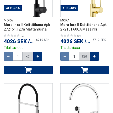
ALE
-40%
ALE
-40%
MORA
MORA
Mora Inxx II Keittiöhana Apk
Mora Inxx II Keittiöhana Apk
272151.12Ca Mattamusta
272151.60CA Messinki
(0)
(0)
6710 SEK
6710 SEK
4026 SEK
/
kpl
4026 SEK
/
kpl
Tilattavissa
Tilattavissa
Määrä
Määrä
kpl
kpl