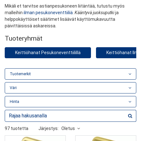
Mikäli et tarvitse astianpesukoneen liitäntää, tutustu myös
malleihin
ilman pesukoneventtiiliä
.
Kääntyvä juoksuputki
ja
helppokäyttöiset säätimet lisäävät käyttömukavuutta
päivittäisissä askareissa.
Tuoteryhmät
Keittiöhanat Pesukoneventtiilillä
Keittiöhanat Ilm
Tuotemerkit
Väri
Hinta
97 tuotetta
Järjestys:
Oletus