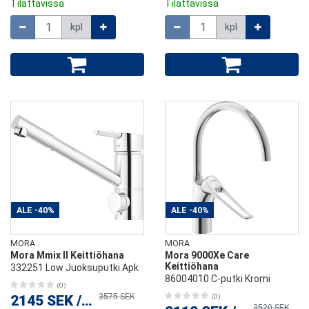
Tilattavissa
Tilattavissa
Määrä
Määrä
kpl
kpl
ALE
-40%
ALE
-40%
MORA
MORA
Mora Mmix II Keittiöhana
Mora 9000Xe Care
Keittiöhana
332251 Low Juoksuputki Apk
86004010 C-putki Kromi
(0)
3575 SEK
2145 SEK
/
kpl
(0)
3520 SEK