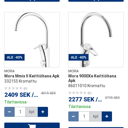
ALE
-40%
ALE
-40%
MORA
MORA
Mora Mmix II Keittiöhana Apk
Mora 9000Xe Keittiöhana
Apk
332155 Kromattu
86011010 Kromattu
(0)
4015 SEK
2409 SEK
/
kpl
(0)
3795 SEK
2277 SEK
/
kpl
Tilattavissa
Tilattavissa
Määrä
kpl
Määrä
kpl