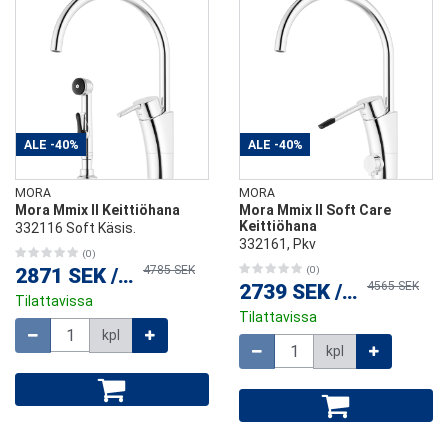
ALE
-40%
ALE
-40%
MORA
MORA
Mora Mmix II Keittiöhana
Mora Mmix II Soft Care
Keittiöhana
332116 Soft Käsis.
332161, Pkv
(0)
4785 SEK
2871 SEK
/
kpl
(0)
4565 SEK
2739 SEK
/
kpl
Tilattavissa
Tilattavissa
Määrä
kpl
Määrä
kpl