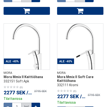
ALE
-40%
ALE
-40%
MORA
MORA
Mora Mmix II Keittiöhana
Mora Mmix II Soft Care
Keittiöhana
332151 Soft Apk
332111 Kromi
(0)
3795 SEK
2277 SEK
/
kpl
(0)
3795 SEK
2277 SEK
/
kpl
Tilattavissa
Tilattavissa
Määrä
kpl