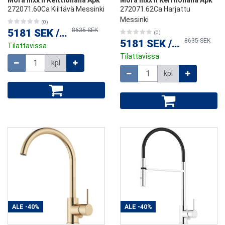
Mora Inxx II Keittiöhana Apk
Mora Inxx II Keittiöhana Apk
272071.60Ca Kiiltävä Messinki
272071.62Ca Harjattu
Messinki
(0)
8635 SEK
5181 SEK
/
kpl
(0)
8635 SEK
5181 SEK
/
kpl
Tilattavissa
Tilattavissa
Määrä
kpl
Määrä
kpl
ALE
-40%
ALE
-40%