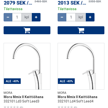
3465 SEK
3355 SEK
2079 SEK
/
kpl
2013 SEK
/
kpl
Tilattavissa
Tilattavissa
Määrä
Määrä
kpl
kpl
ALE
-40%
ALE
-40%
MORA
MORA
Mora Mmix II Keittiöhana
Mora Mmix II Keittiöhana
332101.Ld3 Soft Leed3
332101.Ld4 Soft Leed4
(0)
(0)