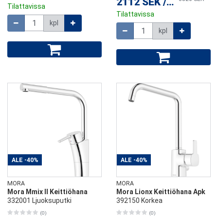
2112 SEK
/
kpl
Tilattavissa
Tilattavissa
Määrä
kpl
Määrä
kpl
ALE
-40%
ALE
-40%
MORA
MORA
Mora Mmix II Keittiöhana
Mora Lionx Keittiöhana Apk
332001 Ljuoksuputki
392150 Korkea
(0)
(0)