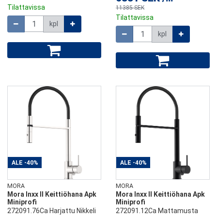
Tilattavissa
11385 SEK
Tilattavissa
Määrä
kpl
Määrä
kpl
ALE
-40%
ALE
-40%
MORA
MORA
Mora Inxx II Keittiöhana Apk
Mora Inxx II Keittiöhana Apk
Miniprofi
Miniprofi
272091.76Ca Harjattu Nikkeli
272091.12Ca Mattamusta