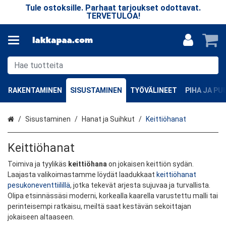
n
Tule ostoksille. Parhaat tarjoukset odottavat.
TERVETULOA!
v
RAKENTAMINEN
SISUSTAMINEN
TYÖVÄLINEET
PIHA JA P
Etusivu
Sisustaminen
Hanat ja Suihkut
Keittiöhanat
Keittiöhanat
Toimiva ja tyylikäs
keittiöhana
on jokaisen keittiön sydän.
Laajasta valikoimastamme löydät laadukkaat
keittiöhanat
pesukoneventtiilillä
, jotka tekevät arjesta sujuvaa ja turvallista.
Olipa etsinnässäsi moderni, korkealla kaarella varustettu malli tai
perinteisempi ratkaisu, meiltä saat kestävän sekoittajan
jokaiseen altaaseen.