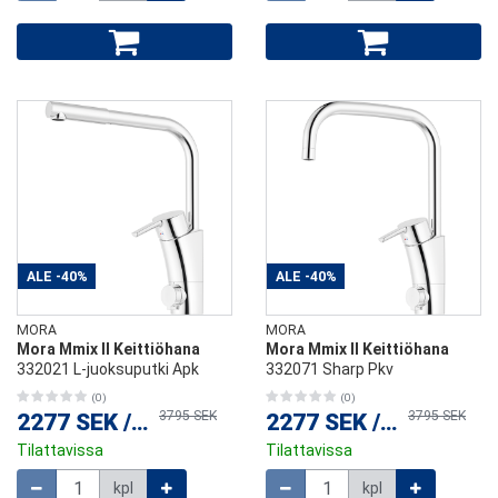
ALE
-40%
ALE
-40%
MORA
MORA
Mora Mmix II Keittiöhana
Mora Mmix II Keittiöhana
332021 L-juoksuputki Apk
332071 Sharp Pkv
(0)
(0)
3795 SEK
3795 SEK
2277 SEK
/
kpl
2277 SEK
/
kpl
Tilattavissa
Tilattavissa
Määrä
Määrä
kpl
kpl