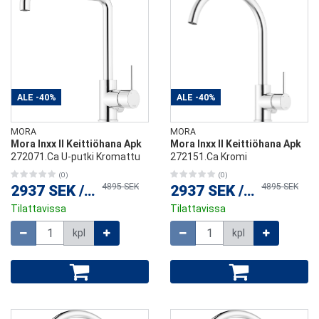
ALE
-40%
ALE
-40%
MORA
MORA
Mora Inxx II Keittiöhana Apk
Mora Inxx II Keittiöhana Apk
272071.Ca U-putki Kromattu
272151.Ca Kromi
(0)
(0)
4895 SEK
4895 SEK
2937 SEK
/
kpl
2937 SEK
/
kpl
Tilattavissa
Tilattavissa
Määrä
Määrä
kpl
kpl