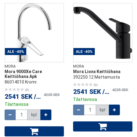
ALE
-40%
ALE
-40%
MORA
MORA
Mora 9000Xe Care
Mora Lionx Keittiöhana
Keittiöhana Apk
392250.12 Mattamusta
86014010 Kromi
(0)
4235 SEK
(0)
2541 SEK
/
kpl
4235 SEK
2541 SEK
/
kpl
Tilattavissa
Tilattavissa
Määrä
kpl
Määrä
kpl