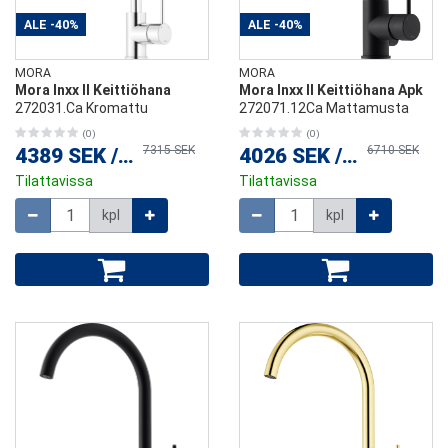
ALE
-40%
ALE
-40%
MORA
MORA
Mora Inxx II Keittiöhana
Mora Inxx II Keittiöhana Apk
272031.Ca Kromattu
272071.12Ca Mattamusta
(0)
(0)
7315 SEK
6710 SEK
4389 SEK
/
kpl
4026 SEK
/
kpl
Tilattavissa
Tilattavissa
Määrä
Määrä
kpl
kpl