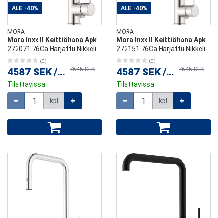
ALE
-40%
ALE
-40%
MORA
MORA
Mora Inxx II Keittiöhana Apk
Mora Inxx II Keittiöhana Apk
272071.76Ca Harjattu Nikkeli
272151.76Ca Harjattu Nikkeli
(0)
(0)
7645 SEK
7645 SEK
4587 SEK
/
kpl
4587 SEK
/
kpl
Tilattavissa
Tilattavissa
Määrä
Määrä
kpl
kpl