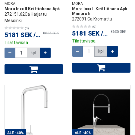
MORA
MORA
Mora Inxx II Keittiöhana Apk
Mora Inxx II Keittiöhana Apk
Miniprofi
272151.62Ca Harjattu
272091.Ca Kromattu
Messinki
(0)
(0)
8635 SEK
5181 SEK
/
kpl
8635 SEK
5181 SEK
/
kpl
Tilattavissa
Tilattavissa
Määrä
Määrä
kpl
kpl
ALE
-40%
ALE
-40%