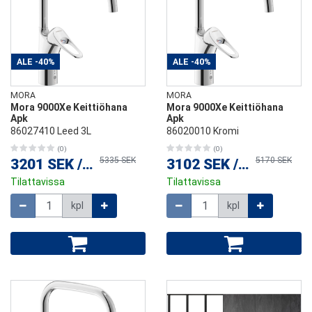
ALE
-40%
ALE
-40%
MORA
MORA
Mora 9000Xe Keittiöhana
Mora 9000Xe Keittiöhana
Apk
Apk
86027410 Leed 3L
86020010 Kromi
(0)
(0)
5335 SEK
5170 SEK
3201 SEK
/
kpl
3102 SEK
/
kpl
Tilattavissa
Tilattavissa
Määrä
Määrä
kpl
kpl