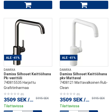
ALE
-41%
ALE
-41%
DAMIXA
DAMIXA
Damixa Silhouet Keittiöhana
Damixa Silhouet Keittiöhana
Pk-venttiili
pkv Mattaval
740815535 Harjattu
7408121 Mattavalkoinen Rub-
Grafiitinharmaa
Clean
(0)
(0)
5995 SEK
5995 SEK
3509 SEK
/
kpl
3509 SEK
/
kpl
Tilattavissa
Tilattavissa