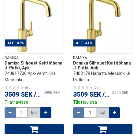
ALE
-41%
ALE
-41%
DAMIXA
DAMIXA
Damixa Silhouet Keittiöhana
Damixa Silhouet Keittiöhana
J-Putki, Apk
J-Putki, Apk
740817700 Apk-Venttiilillä,
7408179 Harjattu Messink, J-
Messinki
Putkella
(0)
(0)
5995 SEK
5995 SEK
3509 SEK
/
kpl
3509 SEK
/
kpl
Tilattavissa
Tilattavissa
Määrä
Määrä
kpl
kpl