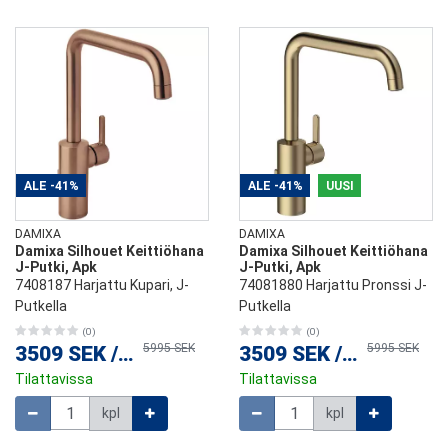
ALE
-41%
ALE
-41%
UUSI
DAMIXA
DAMIXA
Damixa Silhouet Keittiöhana
Damixa Silhouet Keittiöhana
J-Putki, Apk
J-Putki, Apk
7408187 Harjattu Kupari, J-
74081880 Harjattu Pronssi J-
Putkella
Putkella
(0)
(0)
5995 SEK
5995 SEK
3509 SEK
/
kpl
3509 SEK
/
kpl
Tilattavissa
Tilattavissa
Määrä
Määrä
kpl
kpl