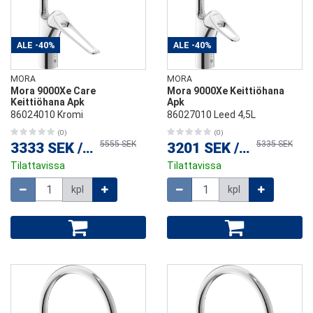
ALE
-40%
ALE
-40%
MORA
MORA
Mora 9000Xe Care
Mora 9000Xe Keittiöhana
Keittiöhana Apk
Apk
86024010 Kromi
86027010 Leed 4,5L
(0)
(0)
5555 SEK
5335 SEK
3333 SEK
/
kpl
3201 SEK
/
kpl
Tilattavissa
Tilattavissa
Määrä
Määrä
kpl
kpl