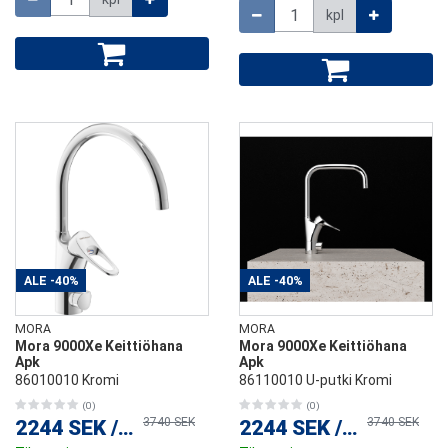
Määrä
kpl
ALE
-40%
ALE
-40%
MORA
MORA
Mora 9000Xe Keittiöhana
Mora 9000Xe Keittiöhana
Apk
Apk
86010010 Kromi
86110010 U-putki Kromi
(0)
(0)
3740 SEK
3740 SEK
2244 SEK
/
kpl
2244 SEK
/
kpl