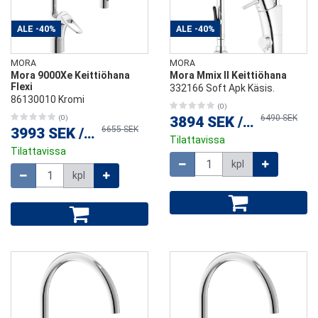
ALE
-40%
ALE
-40%
MORA
MORA
Mora 9000Xe Keittiöhana
Mora Mmix II Keittiöhana
Flexi
332166 Soft Apk Käsis.
86130010 Kromi
(0)
6490 SEK
(0)
3894 SEK
/
kpl
6655 SEK
3993 SEK
/
kpl
Tilattavissa
Tilattavissa
Määrä
kpl
Määrä
kpl