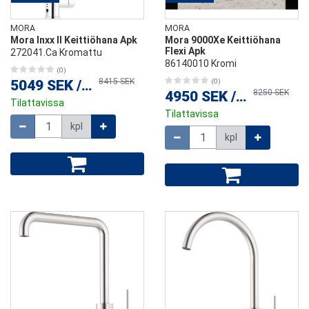
MORA
MORA
Mora Inxx II Keittiöhana Apk
Mora 9000Xe Keittiöhana
Flexi Apk
272041.Ca Kromattu
86140010 Kromi
(0)
8415 SEK
5049 SEK
/
kpl
(0)
8250 SEK
4950 SEK
/
kpl
Tilattavissa
Tilattavissa
Määrä
kpl
Määrä
kpl