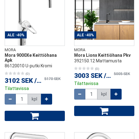
ALE
-40%
ALE
-40%
MORA
MORA
Mora 9000Xe Keittiöhana
Mora Lionx Keittiöhana Pkv
Apk
392150.12 Mattamusta
86120010 U-putki Kromi
(0)
5005 SEK
(0)
3003 SEK
/
kpl
5170 SEK
3102 SEK
/
kpl
Tilattavissa
Tilattavissa
Määrä
kpl
Määrä
kpl