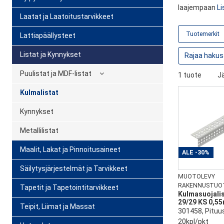
laajempaan
Li
Laatat ja Laatoitustarvikkeet
Tuotemerkit
Lattiapäällysteet
Listat ja Kynnykset
Puulistat ja MDF-listat
1 tuote
Jä
Kulmalistat
Kynnykset
Metallilistat
Maalit, Lakat ja Pinnoitusaineet
ALE
-30%
Säilytysjärjestelmät ja Tarvikkeet
MUOTOLEVY
RAKENNUSTUO
Tapetit ja Tapetointitarvikkeet
Kulmasuojali
29/29 KS 0,5
Teipit, Liimat ja Massat
301458, Pitu
20kpl/pkt