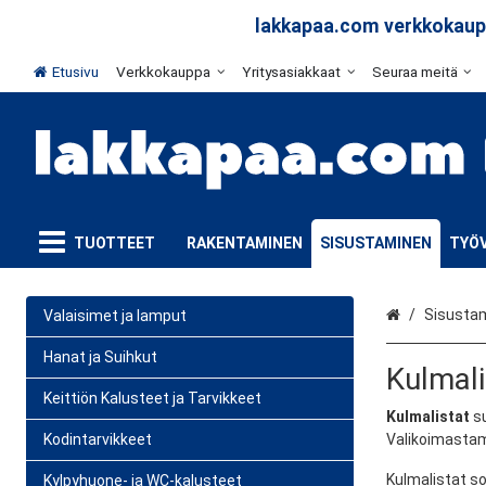
lakkapaa.com verkkokaupp
Etusivu
Verkkokauppa
Yritysasiakkaat
Seuraa meitä
TUOTTEET
RAKENTAMINEN
SISUSTAMINEN
TYÖV
Etusivu
Sisusta
Valaisimet ja lamput
Hanat ja Suihkut
Kulmali
Keittiön Kalusteet ja Tarvikkeet
Kulmalistat
su
Kodintarvikkeet
Valikoimasta
Kulmalistat so
Kylpyhuone- ja WC-kalusteet