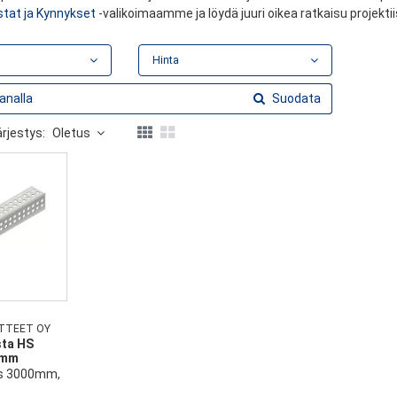
stat ja Kynnykset
-valikoimaamme ja löydä juuri oikea ratkaisu projektiis
Hinta
Suodata
rjestys:
Oletus
TTEET OY
sta HS
5mm
us 3000mm,