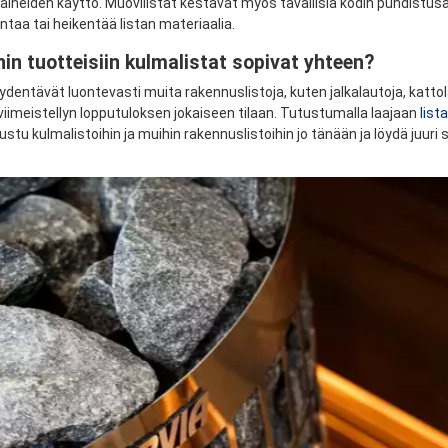
ineiden käyttö. Muovilistat kestävät myös tavallisia kodin puhdistusain
taa tai heikentää listan materiaalia.
in tuotteisiin kulmalistat sopivat yhteen?
ydentävät luontevasti muita rakennuslistoja, kuten jalkalautoja, kattolau
viimeistellyn lopputuloksen jokaiseen tilaan. Tutustumalla laajaan
list
tustu kulmalistoihin ja muihin rakennuslistoihin jo tänään ja löydä juuri s