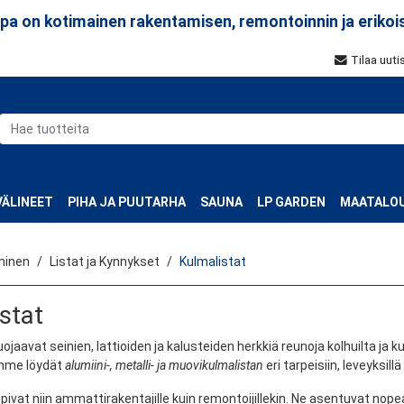
a on kotimainen rakentamisen, remontoinnin ja erikoi
Tilaa uuti
ÄLINEET
PIHA JA PUUTARHA
SAUNA
LP GARDEN
MAATALOU
minen
Listat ja Kynnykset
Kulmalistat
stat
ojaavat seinien, lattioiden ja kalusteiden herkkiä reunoja kolhuilta j
mme löydät
alumiini-, metalli- ja muovikulmalistan
eri tarpeisiin, leveyksil
pivat niin ammattirakentajille kuin remontoijillekin. Ne asentuvat nopea