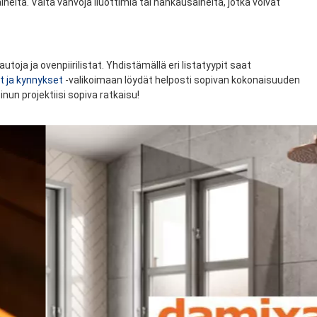
eita. Vältä vahvoja liuottimia tai hankausaineita, jotka voivat
toja ja ovenpiirilistat. Yhdistämällä eri listatyypit saat
at ja kynnykset
-valikoimaan löydät helposti sopivan kokonaisuuden
inun projektiisi sopiva ratkaisu!