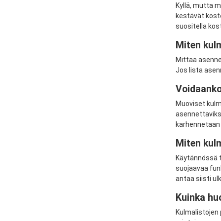
Kyllä, mutta m
kestävät koste
suositella kos
Miten kulm
Mittaa asennett
Jos lista asen
Voidaanko 
Muoviset kulma
asennettaviksi
karhennetaan 
Miten kul
Käytännössä te
suojaavaa funk
antaa siisti u
Kuinka huo
Kulmalistojen 