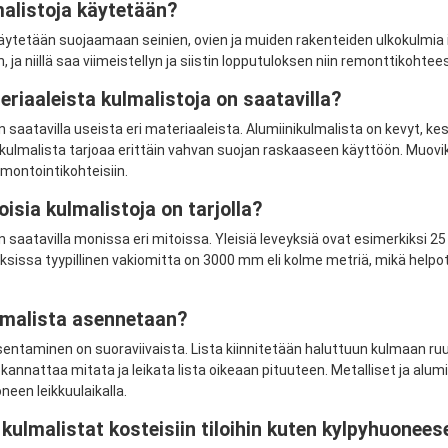
malistoja käytetään?
äytetään suojaamaan seinien, ovien ja muiden rakenteiden ulkokulmia i
 ja niillä saa viimeistellyn ja siistin lopputuloksen niin remonttikoht
riaaleista kulmalistoja on saatavilla?
n saatavilla useista eri materiaaleista. Alumiinikulmalista on kevyt, k
llikulmalista tarjoaa erittäin vahvan suojan raskaaseen käyttöön. Muov
emontointikohteisiin.
isia kulmalistoja on tarjolla?
n saatavilla monissa eri mitoissa. Yleisiä leveyksiä ovat esimerkiksi 
sissa tyypillinen vakiomitta on 3000 mm eli kolme metriä, mikä helpott
lmalista asennetaan?
entaminen on suoraviivaista. Lista kiinnitetään haluttuun kulmaan ruuveil
 kannattaa mitata ja leikata lista oikeaan pituuteen. Metalliset ja alumi
een leikkuulaikalla.
kulmalistat kosteisiin tiloihin kuten kylpyhuonees