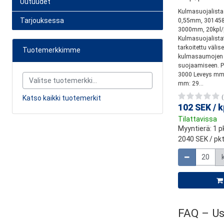
Uutuudet
Kulmasuojalista
Tarjouksessa
0,55mm, 301458,
3000mm, 20kpl/
Kulmasuojalista
tarkoitettu väli
Tuotemerkkimme
kulmasaumojen
suojaamiseen. P
3000 Leveys mm
mm: 29...
Katso kaikki tuotemerkit
(
102 SEK
/
k
Tilattavissa
Myyntierä
: 1 p
2040 SEK
/ pkt
Määrä
FAQ – Us