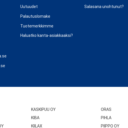
Uutuudet
Salasana unohtunut?
Palautuslomake
Tuotemerkkimme
Haluatko kanta-asiakkaaksi?
a.se
.se
KASKIPUU OY
ORAS
KIBA
PIHLA
OY
KIILAX
PIIPPO OY