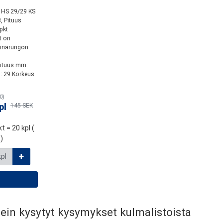
 HS 29/29 KS
 Pituus
pkt
t on
seinärungon
ituus mm:
: 29 Korkeus
0)
pl
145 SEK
kt = 20 kpl (
)
kpl
ein kysytyt kysymykset kulmalistoista