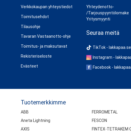
Verkkokaupan yhteystiedot
Yhteydenotto-
/Tarjouspyyntölomake
Toimitusehdot
Yritysmyynti
Tilausohje
Seuraa meitä
Tavaran Vastaanotto-ohje
Toimitus- ja maksutavat
TikTok - lakkapaa.se
Rekisteriseloste
Instagram - lakkapa
Evästeet
Facebook - lakkapaa
Tuotemerkkimme
ABB
FERROMETAL
Aneta Lightning
FESCON
AXIS
FINTEX-TETRAKEM 