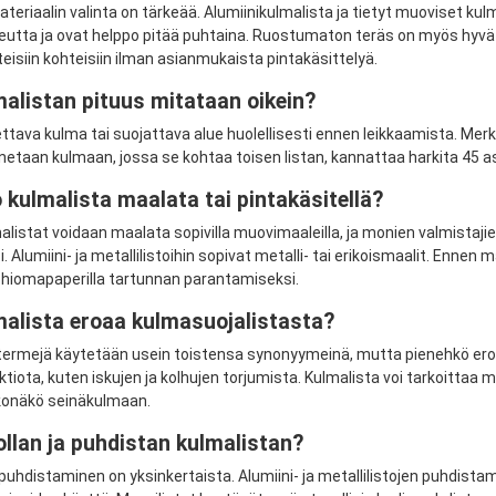
ateriaalin valinta on tärkeää. Alumiinikulmalista ja tietyt muoviset kulm
utta ja ovat helppo pitää puhtaina. Ruostumaton teräs on myös hyvä vai
teisiin kohteisiin ilman asianmukaista pintakäsittelyä.
alistan pituus mitataan oikein?
ava kulma tai suojattava alue huolellisesti ennen leikkaamista. Merkitse m
netaan kulmaan, jossa se kohtaa toisen listan, kannattaa harkita 45 a
kulmalista maalata tai pintakäsitellä?
listat voidaan maalata sopivilla muovimaaleilla, ja monien valmistajien 
. Alumiini- ja metallilistoihin sopivat metalli- tai erikoismaalit. Enne
hiomapaperilla tartunnan parantamiseksi.
malista eroaa kulmasuojalistasta?
rmejä käytetään usein toistensa synonyymeinä, mutta pienehkö ero voi 
tiota, kuten iskujen ja kolhujen torjumista. Kulmalista voi tarkoittaa 
lkonäkö seinäkulmaan.
llan ja puhdistan kulmalistan?
puhdistaminen on yksinkertaista. Alumiini- ja metallilistojen puhdistami