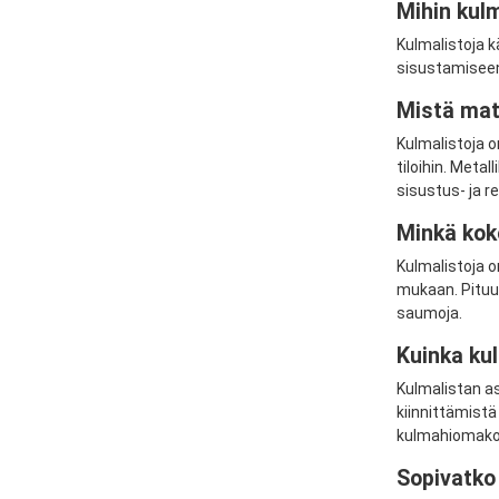
Mihin kul
Kulmalistoja k
sisustamiseen,
Mistä mate
Kulmalistoja o
tiloihin. Meta
sisustus- ja r
Minkä koko
Kulmalistoja o
mukaan. Pituuk
saumoja.
Kuinka ku
Kulmalistan as
kiinnittämistä
kulmahiomakon
Sopivatko 