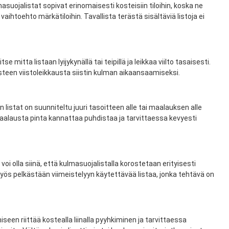
asuojalistat sopivat erinomaisesti kosteisiin tiloihin, koska ne
htoehto märkätiloihin. Tavallista terästä sisältäviä listoja ei
itta listaan lyijykynällä tai teipillä ja leikkaa viilto tasaisesti.
steen viistoleikkausta siistin kulman aikaansaamiseksi.
listat on suunniteltu juuri tasoitteen alle tai maalauksen alle
n maalausta pinta kannattaa puhdistaa ja tarvittaessa kevyesti
olla siinä, että kulmasuojalistalla korostetaan erityisesti
myös pelkästään viimeistelyyn käytettävää listaa, jonka tehtävä on
seen riittää kostealla liinalla pyyhkiminen ja tarvittaessa