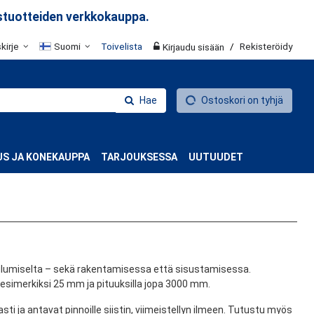
stuotteiden verkkokauppa.
skirje
Suomi
Toivelista
/
Rekisteröidy
Kirjaudu sisään
Hae
Ostoskori on tyhjä
S JA KONEKAUPPA
TARJOUKSESSA
UUTUUDET
a kulumiselta – sekä rakentamisessa että sisustamisessa.
lä esimerkiksi 25 mm ja pituuksilla jopa 3000 mm.
sti ja antavat pinnoille siistin, viimeistellyn ilmeen. Tutustu myös