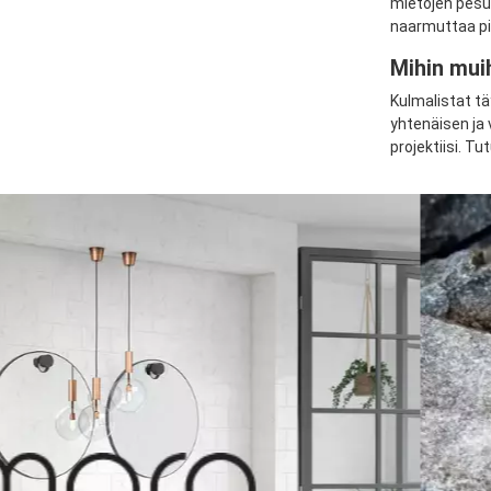
mietojen pesua
naarmuttaa pin
Mihin muih
Kulmalistat tä
yhtenäisen ja 
projektiisi. Tu