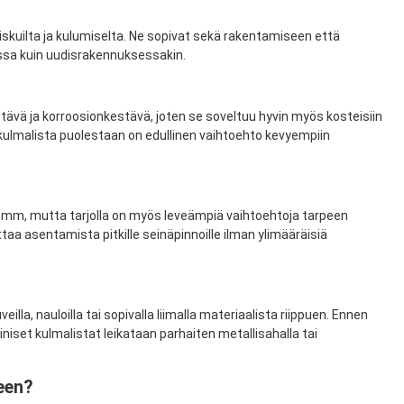
skuilta ja kulumiselta. Ne sopivat sekä rakentamiseen että
eessa kuin uudisrakennuksessakin.
estävä ja korroosionkestävä, joten se soveltuu hyvin myös kosteisiin
ikulmalista puolestaan on edullinen vaihtoehto kevyempiin
25 mm, mutta tarjolla on myös leveämpiä vaihtoehtoja tarpeen
aa asentamista pitkille seinäpinnoille ilman ylimääräisiä
la, nauloilla tai sopivalla liimalla materiaalista riippuen. Ennen
iniset kulmalistat leikataan parhaiten metallisahalla tai
een?