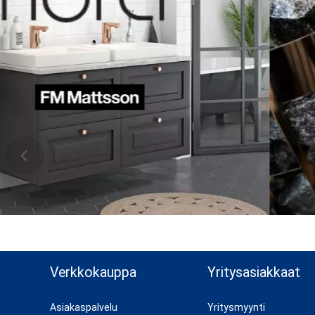
n ylös
Verkkokauppa
Yritysasiakkaat
Asiakaspalvelu
Yritysmyynti