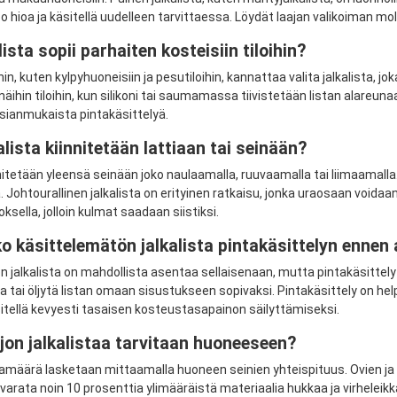
 hioa ja käsitellä uudelleen tarvittaessa. Löydät laajan valikoiman m
ista sopii parhaiten kosteisiin tiloihin?
ihin, kuten kylpyhuoneisiin ja pesutiloihin, kannattaa valita jalkalista, 
näihin tiloihin, kun silikoni tai saumamassa tiivistetään listan alareuna
 asianmukaista pintakäsittelyä.
alista kiinnitetään lattiaan tai seinään?
nnitetään yleensä seinään joko naulaamalla, ruuvaamalla tai liimaamalla
. Johtourallinen jalkalista on erityinen ratkaisu, jonka uraosaan voidaan
iitoksella, jolloin kulmat saadaan siistiksi.
o käsittelemätön jalkalista pintakäsittelyn ennen
 jalkalista on mahdollista asentaa sellaisenaan, mutta pintakäsittely s
a tai öljytä listan omaan sisustukseen sopivaksi. Pintakäsittely on h
tellä kevyesti tasaisen kosteustasapainon säilyttämiseksi.
jon jalkalistaa tarvitaan huoneeseen?
stamäärä lasketaan mittaamalla huoneen seinien yhteispituus. Ovien 
varata noin 10 prosenttia ylimääräistä materiaalia hukkaa ja virheleik