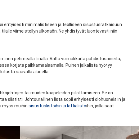
sopii erityisesti minimalistiseen ja teolliseen sisustusratkaisuun
tilalle viimeistellyn ulkonäön. Ne yhdistyvät luontevasti niin
minen pehmeällä liinalla. Vältä voimakkaita puhdistusaineita,
aessa korjata paikkamaalaamalla. Puinen jalkalista hyötyy
lutusta saavalla alueella.
sähköjohtojen tai muiden kaapeleiden piilottamiseen. Se on
aa siististi. Johtourallinen lista sopii erityisesti olohuoneisiin ja
stu myös muihin
sisustuslistoihin ja lattialisto
ihin, joilla saat