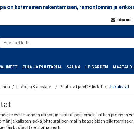
a on kotimainen rakentamisen, remontoinnin ja erikoi
Tilaa uuti
ÄLINEET
PIHA JA PUUTARHA
SAUNA
LP GARDEN
MAATALOU
minen
Listat ja Kynnykset
Puulistat ja MDF-listat
Jalkalistat
stat
meistelevät huoneen ulkoasun siististi peittämällä lattian ja seinän 
män jalkalistan, sekä johtourallisen mallin kaapeleiden piilottamiseen
kestää kosteutta erinomaisesti.