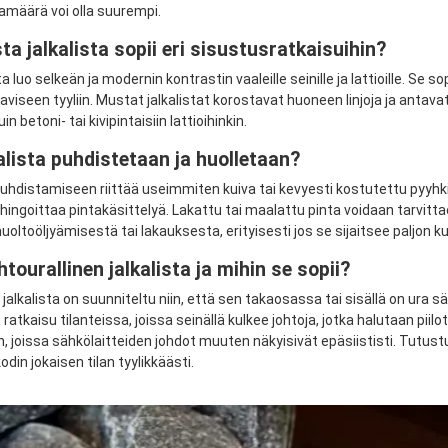
amäärä voi olla suurempi.
a jalkalista sopii eri sisustusratkaisuihin?
a luo selkeän ja modernin kontrastin vaaleille seinille ja lattioille. Se 
iseen tyyliin. Mustat jalkalistat korostavat huoneen linjoja ja antavat 
in betoni- tai kivipintaisiin lattioihinkin.
alista puhdistetaan ja huolletaan?
puhdistamiseen riittää useimmiten kuiva tai kevyesti kostutettu pyyhki
ahingoittaa pintakäsittelyä. Lakattu tai maalattu pinta voidaan tarvitt
uoltoöljyämisestä tai lakauksesta, erityisesti jos se sijaitsee paljon ku
htourallinen jalkalista ja mihin se sopii?
 jalkalista on suunniteltu niin, että sen takaosassa tai sisällä on ura 
ratkaisu tilanteissa, joissa seinällä kulkee johtoja, jotka halutaan piilott
in, joissa sähkölaitteiden johdot muuten näkyisivät epäsiististi. Tutu
odin jokaisen tilan tyylikkäästi.