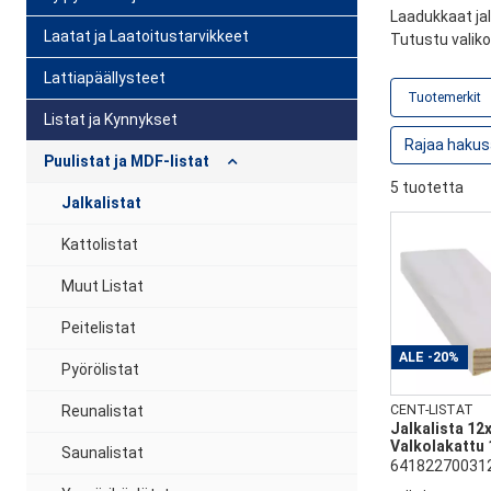
Laadukkaat jal
Laatat ja Laatoitustarvikkeet
Tutustu valiko
Lattiapäällysteet
Tuotemerkit
Listat ja Kynnykset
Puulistat ja MDF-listat
5 tuotetta
Jalkalistat
Kattolistat
Muut Listat
Peitelistat
ALE
-20%
Pyörölistat
Reunalistat
CENT-LISTAT
Jalkalista 12
Valkolakattu 
Saunalistat
64182270031