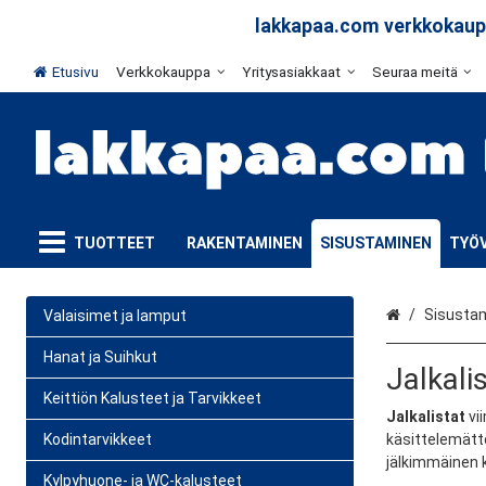
lakkapaa.com verkkokaupp
Etusivu
Verkkokauppa
Yritysasiakkaat
Seuraa meitä
TUOTTEET
RAKENTAMINEN
SISUSTAMINEN
TYÖV
Etusivu
Sisusta
Valaisimet ja lamput
Hanat ja Suihkut
Jalkali
Keittiön Kalusteet ja Tarvikkeet
Jalkalistat
vii
Kodintarvikkeet
käsittelemättö
jälkimmäinen 
Kylpyhuone- ja WC-kalusteet