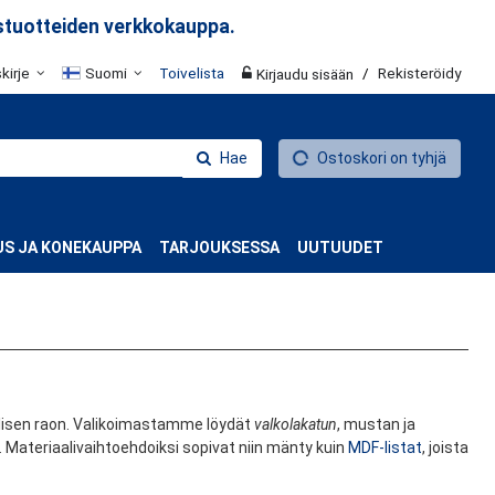
stuotteiden verkkokauppa.
skirje
Suomi
Toivelista
/
Rekisteröidy
Kirjaudu sisään
Hae
Ostoskori on tyhjä
S JA KONEKAUPPA
TARJOUKSESSA
UUTUUDET
välisen raon. Valikoimastamme löydät
valkolakatun
, mustan ja
. Materiaalivaihtoehdoiksi sopivat niin mänty kuin
MDF-listat
, joista