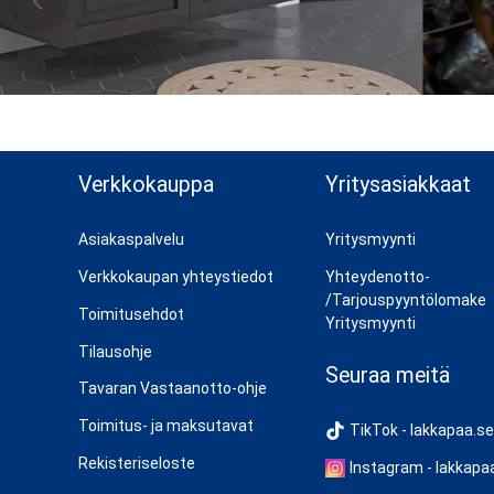
n ylös
Verkkokauppa
Yritysasiakkaat
Asiakaspalvelu
Yritysmyynti
Verkkokaupan yhteystiedot
Yhteydenotto-
/Tarjouspyyntölomake
Toimitusehdot
Yritysmyynti
Tilausohje
Seuraa meitä
Tavaran Vastaanotto-ohje
Toimitus- ja maksutavat
TikTok - lakkapaa.se
Rekisteriseloste
Instagram - lakkapa