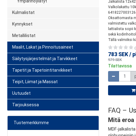
Ympärihöylätyt
Jalkalista 12x4
Valkolakattu 10k
Kulmalistat
6418227003126
Oksattomasta 
valmistettu valk
Kynnykset
lattialista sopii k
sekä kodinhoito
Metallilistat
Tällä valmiiksi käs
Maalit, Lakat ja Pinnoitusaineet
(
783 SEK
/
p
Säilytysjärjestelmät ja Tarvikkeet
979 SEK
Tilattavissa
Tapetit ja Tapetointitarvikkeet
Määrä
Teipit, Liimat ja Massat
Uutuudet
Tarjouksessa
FAQ – Use
Mitä eroa 
Tuotemerkkimme
MDF-jalkalista
olohuoneisiin 