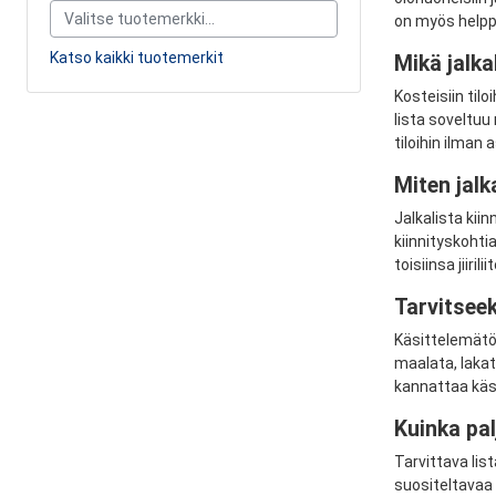
on myös helppo
Katso kaikki tuotemerkit
Mikä jalkal
Kosteisiin tilo
lista soveltuu 
tiloihin ilman
Miten jalk
Jalkalista kii
kiinnityskohtia
toisiinsa jiiril
Tarvitseek
Käsittelemätön
maalata, lakat
kannattaa käsi
Kuinka pal
Tarvittava li
suositeltavaa 