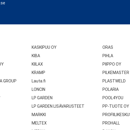
.se
KASKIPUU OY
ORAS
KIBA
PIHLA
OY
KIILAX
PIIPPO OY
KRAMP
PILKEMASTER
A GROUP
Lauta.fi
PLASTWELD
LONCIN
POLARIA
A
LP GARDEN
POOL4YOU
LP GARDEN LISÄVARUSTEET
PP-TUOTE OY
MARKKI
PROFIILIKESKU
MELTEX
PROHALL