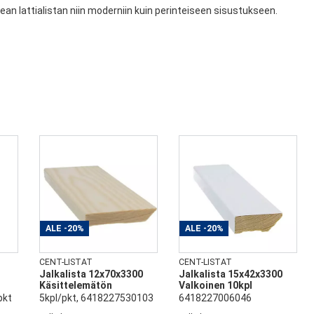
an lattialistan niin moderniin kuin perinteiseen sisustukseen.
ALE
-20%
ALE
-20%
CENT-LISTAT
CENT-LISTAT
Jalkalista 12x70x3300
Jalkalista 15x42x3300
Käsittelemätön
Valkoinen 10kpl
pkt
5kpl/pkt, 6418227530103
6418227006046