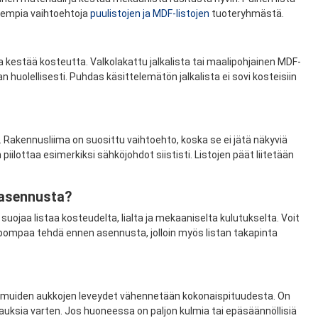
olempia vaihtoehtoja
puulistojen ja MDF-listojen
tuoteryhmästä.
joka kestää kosteutta. Valkolakattu jalkalista tai maalipohjainen MDF-
an huolellisesti. Puhdas käsittelemätön jalkalista ei sovi kosteisiin
. Rakennusliima on suosittu vaihtoehto, koska se ei jätä näkyviä
 piilottaa esimerkiksi sähköjohdot siististi. Listojen päät liitetään
 asennusta?
uojaa listaa kosteudelta, lialta ja mekaaniselta kulutukselta. Voit
elpompaa tehdä ennen asennusta, jolloin myös listan takapinta
ja muiden aukkojen leveydet vähennetään kokonaispituudesta. On
kauksia varten. Jos huoneessa on paljon kulmia tai epäsäännöllisiä