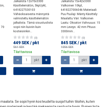
Jalkalista 12x70x3300
Jalkalista 15x42x3300
tön,
Käsittelemätön, 5kpl/pkt,
Valkoinen 10kpl,
6418227530103
6418227006046 Materiaali:
Vähäoksaisesta männystä
Puu Puulaji: Mänty Käsittely:
valmistettu käsittelemätön
Maalattu Väri: Valkoinen
jalkalista. Tämä sisustuslista
Laatu: Oksaton Vahvuuus: 15
 70
sopii niin kuiviin kuin
mm Leveys: 42 mm Pituus:
kosteisiinkin...
3300mm...
(0)
(0)
449 SEK
/
pkt
845 SEK
/
pkt
561 SEK
1056 SEK
Tilattavissa
Tilattavissa
Määrä
Määrä
pkt
pkt
maalata. Se sopii hyvin kosteudelta suojattuihin tiloihin, kuten
linen materiaali ja kestää mekaanista rasitusta hyvin. Puinen lista