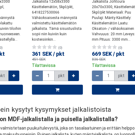
2x3300
Jalkalista 12x58x3300
Jalkalista Johtoura
pl,
Käsittelemätön, 5kpl/pkt,
20x70x3300, Käsittelemä
6418227530066
5kpl/pkt Materiaali: Puu
männystä
Vähäoksaisesta männystä
Puulaji: Mänty Käsittely:
olakattu
valmistettu käsittelemätön
Käsittelemätön Laatu:
uiviin tiloihin
jalkalista. Tämä sisustuslista
Oksaton- / vähäoksainen
huoneeseen.
sopii niin kuiviin kuin
Vahvuuus: 20 mm Leveys:
itellyllä...
kosteisiinkin...
mm Pituus: 3300 mm...
0)
(0)
(0)
kt
361 SEK
/
pkt
669 SEK
/
pkt
451 SEK
836 SEK
Tilattavissa
Tilattavissa
Määrä
Määrä
pkt
pkt
pkt
in kysytyt kysymykset jalkalistoista
on MDF-jalkalistalla ja puisella jalkalistalla?
 valmistetaan puukuitulevystä, joka on tasalaatuinen ja erittäin helppo 
ja makuuhuoneisiin. Puinen jalkalista, kuten mäntyjalkalista, on luonnol