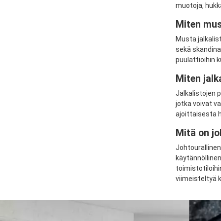
muotoja, hukk
Miten must
Musta jalkalist
sekä skandinaav
puulattioihin ku
Miten jalk
Jalkalistojen 
jotka voivat v
ajoittaisesta h
Mitä on jo
Johtourallinen
käytännöllinen 
toimistotiloih
viimeisteltyä k