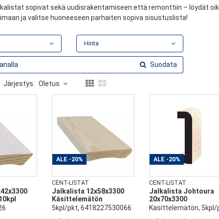
kalistat sopivat sekä uudisrakentamiseen että remonttiin – löydät oike
imaan ja valitse huoneeseen parhaiten sopiva sisustuslista!
Hinta
Suodata
Järjestys:
Oletus
ALE
-20%
ALE
-20%
CENT-LISTAT
CENT-LISTAT
x42x3300
Jalkalista 12x58x3300
Jalkalista Johtoura
10kpl
Käsittelemätön
20x70x3300
26
5kpl/pkt, 6418227530066
Käsittelemätön, 5kpl/