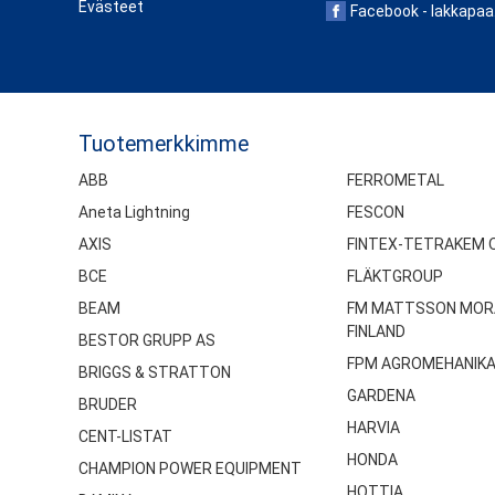
Evästeet
Facebook - lakkapaa
Tuotemerkkimme
ABB
FERROMETAL
Aneta Lightning
FESCON
AXIS
FINTEX-TETRAKEM 
BCE
FLÄKTGROUP
BEAM
FM MATTSSON MOR
FINLAND
BESTOR GRUPP AS
FPM AGROMEHANIK
BRIGGS & STRATTON
GARDENA
BRUDER
HARVIA
CENT-LISTAT
HONDA
CHAMPION POWER EQUIPMENT
HOTTIA