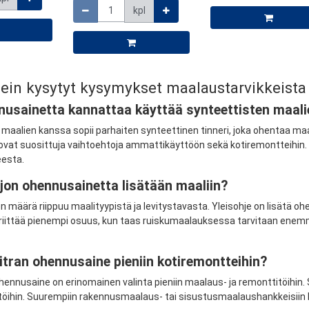
kpl
ein kysytyt kysymykset maalaustarvikkeista
nusainetta kannattaa käyttää synteettisten maal
maalien kanssa sopii parhaiten synteettinen tinneri, joka ohentaa maal
ovat suosittuja vaihtoehtoja ammattikäyttöön sekä kotiremontteihin. 
esta.
jon ohennusainetta lisätään maaliin?
määrä riippuu maalityypistä ja levitystavasta. Yleisohje on lisätä o
 riittää pienempi osuus, kun taas ruiskumaalauksessa tarvitaan enemm
litran ohennusaine pieniin kotiremontteihin?
n ohennusaine on erinomainen valinta pieniin maalaus- ja remonttitöihi
ytöihin. Suurempiin rakennusmaalaus- tai sisustusmaalaushankkeisiin