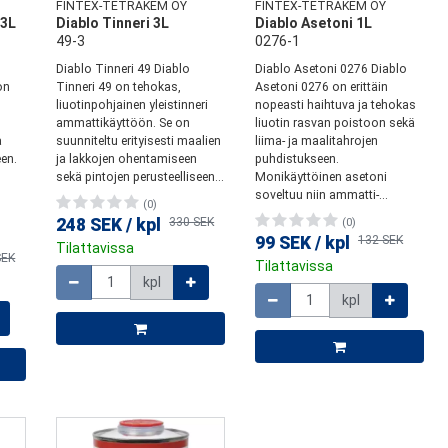
FINTEX-TETRAKEM OY
FINTEX-TETRAKEM OY
 3L
Diablo Tinneri 3L
Diablo Asetoni 1L
49-3
0276-1
Diablo Tinneri 49 Diablo
Diablo Asetoni 0276 Diablo
on
Tinneri 49 on tehokas,
Asetoni 0276 on erittäin
liuotinpohjainen yleistinneri
nopeasti haihtuva ja tehokas
ammattikäyttöön. Se on
liuotin rasvan poistoon sekä
a
suunniteltu erityisesti maalien
liima- ja maalitahrojen
en.
ja lakkojen ohentamiseen
puhdistukseen.
sekä pintojen perusteelliseen...
Monikäyttöinen asetoni
soveltuu niin ammatti-...
(0)
248 SEK
/
kpl
330 SEK
(0)
99 SEK
/
kpl
132 SEK
Tilattavissa
SEK
Määrä
Tilattavissa
kpl
Määrä
kpl