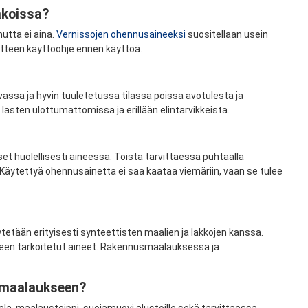
akoissa?
utta ei aina.
Vernissojen ohennusaineeksi
suositellaan usein
uotteen käyttöohje ennen käyttöä.
ivassa ja hyvin tuuletetussa tilassa poissa avotulesta ja
 lasten ulottumattomissa ja erillään elintarvikkeista.
et huolellisesti aineessa. Toista tarvittaessa puhtaalla
 Käytettyä ohennusainetta ei saa kaataa viemäriin, vaan se tulee
äytetään erityisesti synteettisten maalien ja lakkojen kanssa.
seen tarkoitetut aineet. Rakennusmaalauksessa ja
smaalaukseen?