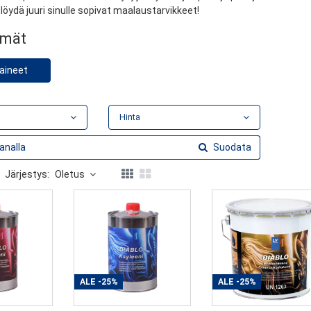
 löydä juuri sinulle sopivat maalaustarvikkeet!
hmät
aineet
Hinta
Suodata
Järjestys:
Oletus
ALE
-25%
ALE
-25%