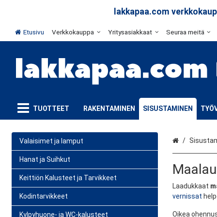
lakkapaa.com verkkokaupp
Etusivu
Verkkokauppa
Yritysasiakkaat
Seuraa meitä
TUOTTEET
RAKENTAMINEN
SISUSTAMINEN
TYÖV
Etusivu
Sisusta
Valaisimet ja lamput
Hanat ja Suihkut
Maalau
Keittiön Kalusteet ja Tarvikkeet
Laadukkaat
m
Kodintarvikkeet
vernissat
help
Oikea ohennusa
Kylpyhuone- ja WC-kalusteet