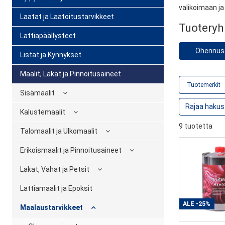
valikoimaan ja
Laatat ja Laatoitustarvikkeet
Tuotery
Lattiapäällysteet
Ohennus
Listat ja Kynnykset
Maalit, Lakat ja Pinnoitusaineet
Tuotemerkit
Sisämaalit
Kalustemaalit
9 tuotetta
Talomaalit ja Ulkomaalit
Erikoismaalit ja Pinnoitusaineet
Lakat, Vahat ja Petsit
Lattiamaalit ja Epoksit
ALE
-25%
Maalaustarvikkeet