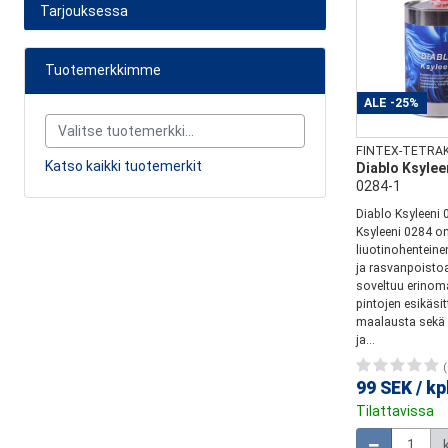
Tarjouksessa
Tuotemerkkimme
ALE
-25%
FINTEX-TETRA
Katso kaikki tuotemerkit
Diablo Ksylee
0284-1
Diablo Ksyleeni 
Ksyleeni 0284 o
liuotinohenteine
ja rasvanpoistoa
soveltuu erinoma
pintojen esikäsi
maalausta sekä v
ja...
(
99 SEK
/
kp
Tilattavissa
Määrä