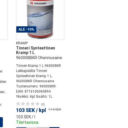
ALE
-10%
KRAMP
Tinneri Synteettinen
Kramp 1 L
960008BKR Ohennusaine
Tinneri Kramp 1 L 960008KR
Lakkapäältä Tinneri
ri
Synteettinen Kramp 1 L,
960008KR Ohennusaine
alien
Tuotenumero: 960008KR
EAN: 8716106060894
en...
Yksikkö: Kpl Sisältö: 1L
(0)
K
103 SEK
/
kpl
114 SEK
103 SEK
/ l
Tilattavissa
Määrä