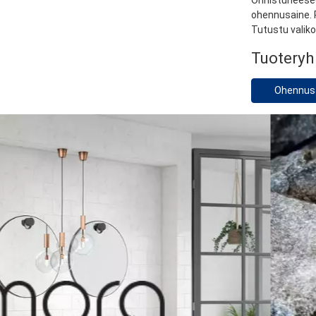
Onnistuneeseen
ohennusaine. P
Tutustu valik
Tuotery
Ohennus