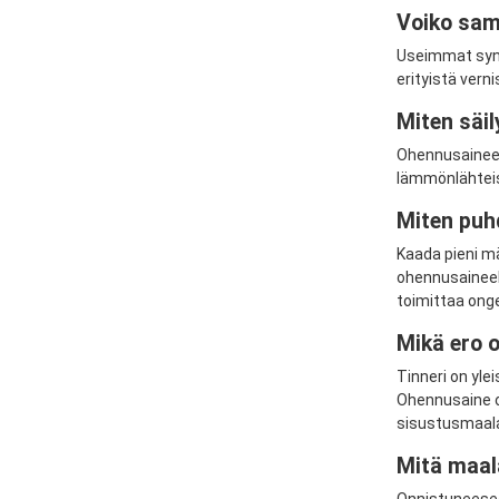
Voiko sam
Useimmat synt
erityistä vern
Miten säil
Ohennusaineet 
lämmönlähteist
Miten puh
Kaada pieni mä
ohennusaineell
toimittaa ong
Mikä ero o
Tinneri on yle
Ohennusaine o
sisustusmaala
Mitä maal