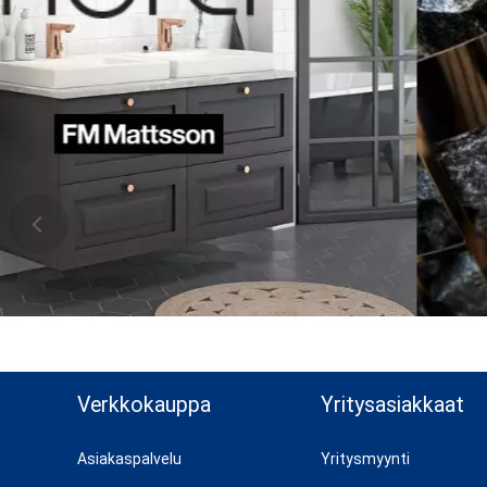
n ylös
Verkkokauppa
Yritysasiakkaat
Asiakaspalvelu
Yritysmyynti