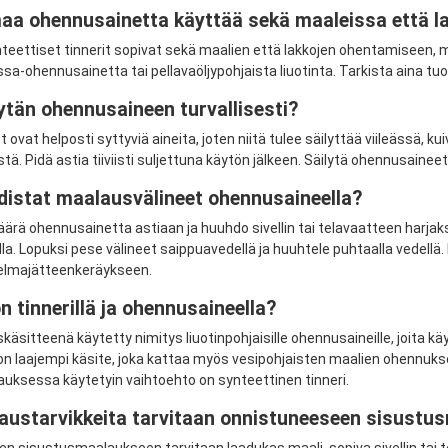
aa ohennusainetta käyttää sekä maaleissa että l
eettiset tinnerit sopivat sekä maalien että lakkojen ohentamiseen, m
issa-ohennusainetta tai pellavaöljypohjaista liuotinta. Tarkista aina t
ytän ohennusaineen turvallisesti?
ovat helposti syttyviä aineita, joten niitä tulee säilyttää viileässä, ku
ä. Pidä astia tiiviisti suljettuna käytön jälkeen. Säilytä ohennusaineet
distat maalausvälineet ohennusaineella?
ärä ohennusainetta astiaan ja huuhdo sivellin tai telavaatteen harjaks
a. Lopuksi pese välineet saippuavedellä ja huuhtele puhtaalla vedellä.
elmajätteenkeräykseen.
n tinnerillä ja ohennusaineella?
iskäsitteenä käytetty nimitys liuotinpohjaisille ohennusaineille, joita k
n laajempi käsite, joka kattaa myös vesipohjaisten maalien ohennuk
uksessa käytetyin vaihtoehto on synteettinen tinneri.
austarvikkeita tarvitaan onnistuneeseen sisustu