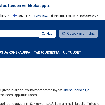
stuotteiden verkkokauppa.
skirje
Suomi
Toivelista
/
Rekisteröidy
Kirjaudu sisään
Hae
Ostoskori on tyhjä
S JA KONEKAUPPA
TARJOUKSESSA
UUTUUDET
ujuvaa ja siistiä. Valikoimastamme löydät
ohennusaineet ja
aiseen lopputulokseen.
Tuotteet sopivat niin
DIY-remontoijalle
kuin ammattilaiselle. Tutustu