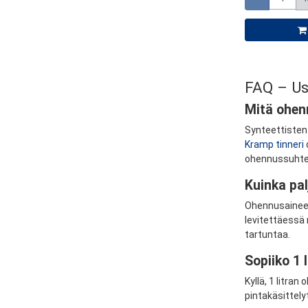
FAQ – Us
Mitä ohen
Synteettisten 
Kramp tinneri
ohennussuhte
Kuinka pal
Ohennusaineen 
levitettäessä
tartuntaa.
Sopiiko 1 
Kyllä, 1 litra
pintakäsittel