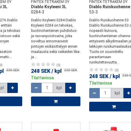
KEM OY
FINTEX-TETRAKEM OY
FINTEX-TETRAKEM OY
i 3L
Diablo Ksyleeni 3L
Diablo Ruiskuohenne
0284-3
53-3
0276 Diablo
Diablo Ksyleeni 0284 Diablo
Diablo Ruiskuohenne 53
erittäin
Ksyleeni 0284 on tehokas,
Diablo Ruiskuohenne 53 
a ja tehokas
liuotinohenteinen puhdistus-
nopeasti kuivuva,
oistoon sekä
ja rasvanpoistoaine, joka
liuotinohenteinen ohenne
hrojen
soveltuu erinomaisesti
erityisesti alkydimaalien j
pintojen esikäsittelyyn ennen
lakkojen ruiskumaalaukse
asetoni
maalausta sekä vaikeiden lika-
Tuote on suunniteltu
atti-...
ja...
parantamaan
ruiskutettavuutta...
0)
(0)
pl
330 SEK
248 SEK
/
kpl
330 SEK
(0)
248 SEK
/
kpl
330 
Tilattavissa
Määrä
Tilattavissa
kpl
kpl
Määrä
kpl