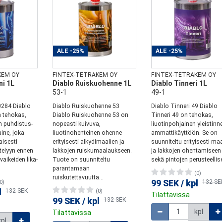
ALE
-25%
ALE
-25%
KEM OY
FINTEX-TETRAKEM OY
FINTEX-TETRAKEM OY
ni 1L
Diablo Ruiskuohenne 1L
Diablo Tinneri 1L
53-1
49-1
0284 Diablo
Diablo Ruiskuohenne 53
Diablo Tinneri 49 Diablo
n tehokas,
Diablo Ruiskuohenne 53 on
Tinneri 49 on tehokas,
n puhdistus-
nopeasti kuivuva,
liuotinpohjainen yleistinne
ine, joka
liuotinohenteinen ohenne
ammattikäyttöön. Se on
isesti
erityisesti alkydimaalien ja
suunniteltu erityisesti ma
ttelyyn ennen
lakkojen ruiskumaalaukseen.
ja lakkojen ohentamiseen
aikeiden lika-
Tuote on suunniteltu
sekä pintojen perusteellise
parantamaan
(0)
ruiskutettavuutta...
99 SEK
/
kpl
132 SE
0)
l
132 SEK
(0)
Tilattavissa
99 SEK
/
kpl
132 SEK
Määrä
kpl
Tilattavissa
kpl
Määrä