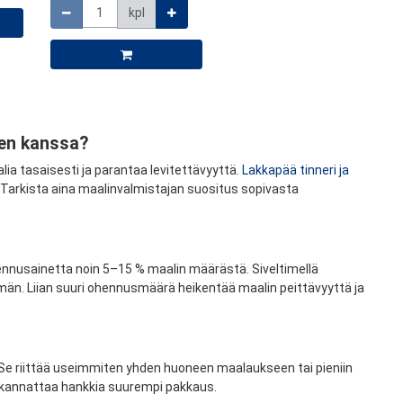
kpl
ien kanssa?
ia tasaisesti ja parantaa levitettävyyttä.
Lakkapää tinneri ja
Tarkista aina maalinvalmistajan suositus sopivasta
hennusainetta noin 5–15 % maalin määrästä. Siveltimellä
än. Liian suuri ohennusmäärä heikentää maalin peittävyyttä ja
n. Se riittää useimmiten yhden huoneen maalaukseen tai pieniin
 kannattaa hankkia suurempi pakkaus.