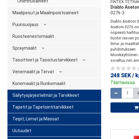
Ohennusaineet
FINTEX-TETRA
Diablo Aseton
Maalipesut ja Maalinpoistoaineet
0276-3
Diablo Asetoni 
Puunsuojaus
Asetoni 0276 on 
nopeasti haihtuv
Ruosteenestomaalit
liuotin rasvan p
liima- ja maalita
Spraymaalit
puhdistukseen.
Monikäyttöinen 
Tasoitteet ja Tasoitustarvikkeet
soveltuu niin amm
(
Venemaalit ja Tervat
248 SEK
/
k
Tilattavissa
Konemaalit ja Runkomaalit
Määrä
Säilytysjärjestelmät ja Tarvikkeet
Tapetit ja Tapetointitarvikkeet
Teipit, Liimat ja Massat
Uutuudet