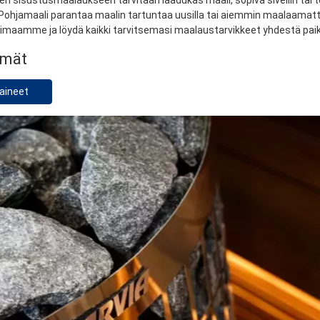
 sisustusmaalaukseen tarvitaan laadukas maali, sopiva sivellin tai te
ohjamaali parantaa maalin tartuntaa uusilla tai aiemmin maalaamattom
oimaamme ja löydä kaikki tarvitsemasi maalaustarvikkeet yhdestä pai
hmät
aineet