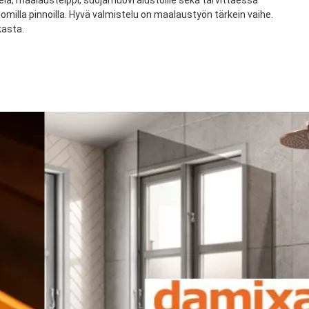
la, maalausteippi, suojamuovi alustoille sekä tarvittaessa
illa pinnoilla. Hyvä valmistelu on maalaustyön tärkein vaihe.
kasta.