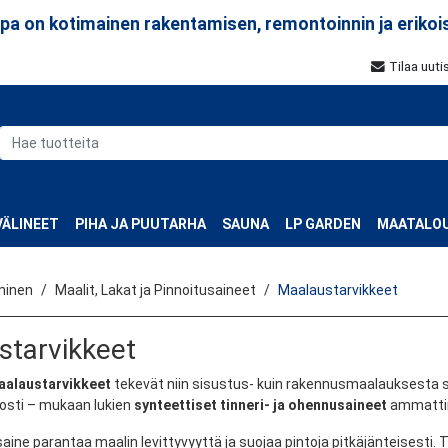
a on kotimainen rakentamisen, remontoinnin ja erikoi
Tilaa uuti
ÄLINEET
PIHA JA PUUTARHA
SAUNA
LP GARDEN
MAATALOU
minen
Maalit, Lakat ja Pinnoitusaineet
Maalaustarvikkeet
starvikkeet
aalaustarvikkeet
tekevät niin sisustus- kuin rakennusmaalauksesta s
osti – mukaan lukien
synteettiset tinneri- ja ohennusaineet
ammattim
ine parantaa maalin levittyvyyttä ja suojaa pintoja pitkäjänteisesti. 