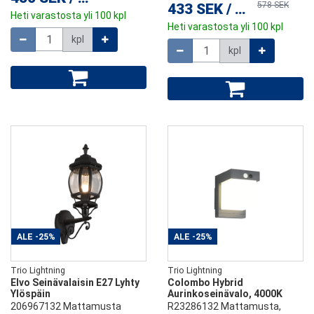
578 SEK
433 SEK
/
kpl
Heti varastosta yli 100 kpl
Heti varastosta yli 100 kpl
Määrä
kpl
Määrä
kpl
ALE
-25%
ALE
-25%
Trio Lightning
Trio Lightning
Elvo Seinävalaisin E27 Lyhty
Colombo Hybrid
Ylöspäin
Aurinkoseinävalo, 4000K
206967132 Mattamusta
R23286132 Mattamusta,