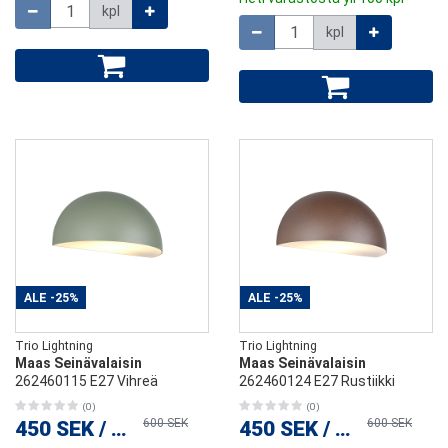
Määrä
kpl
Määrä
kpl
ALE
-25%
ALE
-25%
Trio Lightning
Trio Lightning
Maas Seinävalaisin
Maas Seinävalaisin
262460115 E27 Vihreä
262460124 E27 Rustiikki
(0)
(0)
600 SEK
600 SEK
450 SEK
/
kpl
450 SEK
/
kpl