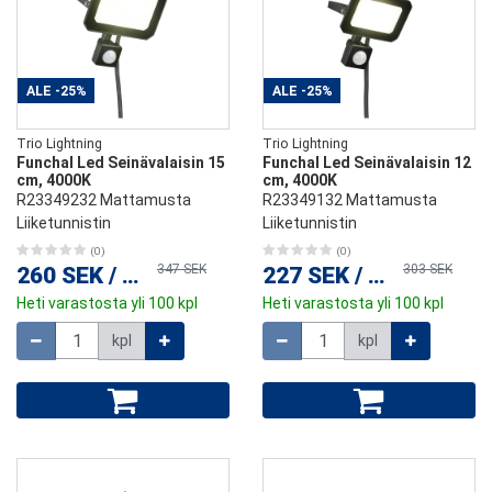
ALE
-25%
ALE
-25%
Trio Lightning
Trio Lightning
Funchal Led Seinävalaisin 15
Funchal Led Seinävalaisin 12
cm, 4000K
cm, 4000K
R23349232 Mattamusta
R23349132 Mattamusta
Liiketunnistin
Liiketunnistin
(0)
(0)
347 SEK
303 SEK
260 SEK
/
kpl
227 SEK
/
kpl
Heti varastosta yli 100 kpl
Heti varastosta yli 100 kpl
Määrä
Määrä
kpl
kpl