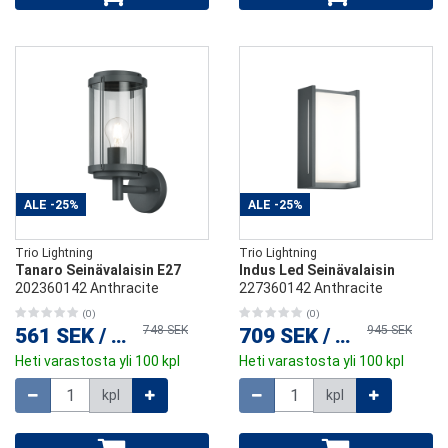
ALE
-25%
ALE
-25%
Trio Lightning
Trio Lightning
Tanaro Seinävalaisin E27
Indus Led Seinävalaisin
202360142 Anthracite
227360142 Anthracite
(0)
(0)
748 SEK
945 SEK
561 SEK
/
kpl
709 SEK
/
kpl
Heti varastosta yli 100 kpl
Heti varastosta yli 100 kpl
Määrä
Määrä
kpl
kpl