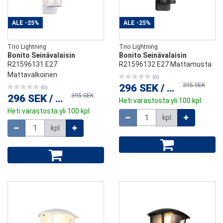
ALE
-25%
ALE
-25%
Trio Lightning
Trio Lightning
Bonito Seinävalaisin
Bonito Seinävalaisin
R21596131 E27
R21596132 E27 Mattamusta
Mattavalkoinen
(0)
395 SEK
296 SEK
/
kpl
(0)
395 SEK
296 SEK
/
kpl
Heti varastosta yli 100 kpl
Heti varastosta yli 100 kpl
Määrä
kpl
Määrä
kpl