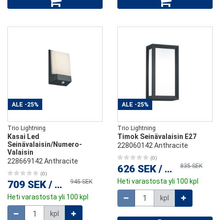
ALE
-25%
ALE
-25%
Trio Lightning
Trio Lightning
Kasai Led
Timok Seinävalaisin E27
Seinävalaisin/Numero-
228060142 Anthracite
Valaisin
(0)
228669142 Anthracite
835 SEK
626 SEK
/
kpl
(0)
Heti varastosta yli 100 kpl
945 SEK
709 SEK
/
kpl
Määrä
Heti varastosta yli 100 kpl
kpl
Määrä
kpl