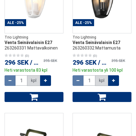
ALE
-25%
ALE
-25%
Trio Lightning
Trio Lightning
Venta Seinävalaisin E27
Venta Seinävalaisin E27
263260331 Mattavalkoinen
263260332 Mattamusta
(0)
(0)
395 SEK
395 SEK
296 SEK
/
kpl
296 SEK
/
kpl
Heti varastosta 83 kpl
Heti varastosta yli 100 kpl
Määrä
Määrä
kpl
kpl