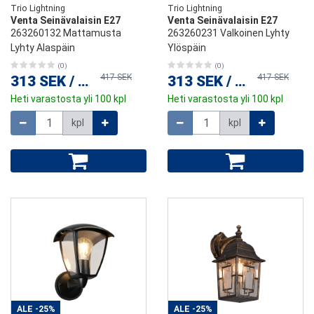
Trio Lightning
Trio Lightning
Venta Seinävalaisin E27
Venta Seinävalaisin E27
263260132 Mattamusta
263260231 Valkoinen Lyhty
Lyhty Alaspäin
Ylöspäin
(0)
(0)
417 SEK
417 SEK
313 SEK
/
kpl
313 SEK
/
kpl
Heti varastosta yli 100 kpl
Heti varastosta yli 100 kpl
Määrä
Määrä
kpl
kpl
ALE
-25%
ALE
-25%