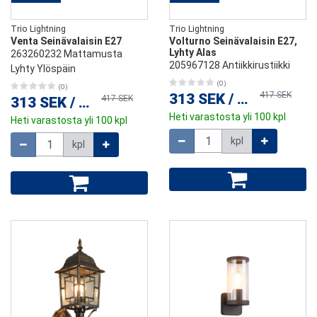
Trio Lightning
Trio Lightning
Venta Seinävalaisin E27
Volturno Seinävalaisin E27,
Lyhty Alas
263260232 Mattamusta
205967128 Antiikkirustiikki
Lyhty Ylöspäin
(0)
(0)
417 SEK
313 SEK
/
kpl
417 SEK
313 SEK
/
kpl
Heti varastosta yli 100 kpl
Heti varastosta yli 100 kpl
Määrä
Määrä
kpl
kpl