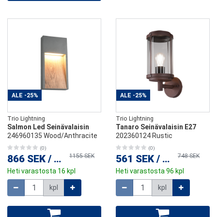
ALE
-25%
ALE
-25%
Trio Lightning
Trio Lightning
Salmon Led Seinävalaisin
Tanaro Seinävalaisin E27
246960135 Wood/Anthracite
202360124 Rustic
(0)
(0)
1155 SEK
748 SEK
866 SEK
/
kpl
561 SEK
/
kpl
Heti varastosta 16 kpl
Heti varastosta 96 kpl
Määrä
Määrä
kpl
kpl