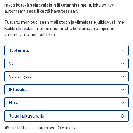
myös kätevä
seinävalaisin liiketunnistimella
, joka syttyy
automaattisesti liikettä havaitessaan.
Tutustu monipuoliseen mallistoon ja viimeistele julkisivusi ilme.
Kaikki
ulkovalaisimet
on suunniteltu kestämään pohjoisen
vaihtelevia sääolosuhteita.
Tuotemerkit
Väri
Valaisintyyppi
IP-Luokitus
Hinta
46 tuotetta
Järjestys:
Oletus