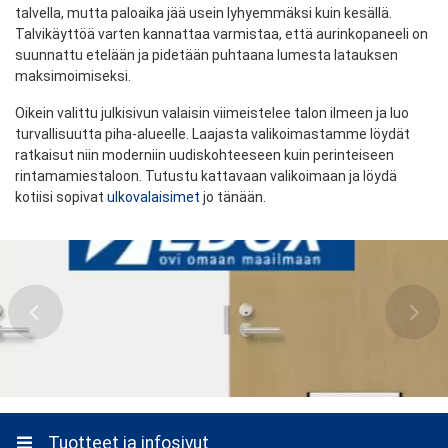
talvella, mutta paloaika jää usein lyhyemmäksi kuin kesällä.
Talvikäyttöä varten kannattaa varmistaa, että aurinkopaneeli on
suunnattu etelään ja pidetään puhtaana lumesta latauksen
maksimoimiseksi.
Oikein valittu julkisivun valaisin viimeistelee talon ilmeen ja luo
turvallisuutta piha-alueelle. Laajasta valikoimastamme löydät
ratkaisut niin moderniin uudiskohteeseen kuin perinteiseen
rintamamiestaloon. Tutustu kattavaan valikoimaan ja löydä
kotiisi sopivat
ulkovalaisimet
jo tänään.
Tuotteet ja infosivut