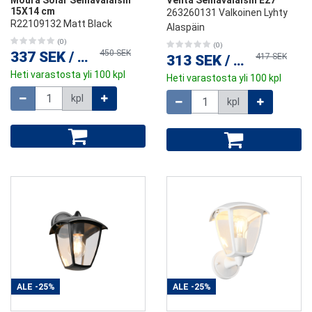
Moura Solar Seinävalaisin
Venta Seinävalaisin E27
15X14 cm
263260131 Valkoinen Lyhty
R22109132 Matt Black
Alaspäin
(0)
(0)
450 SEK
337 SEK
/
kpl
417 SEK
313 SEK
/
kpl
Heti varastosta yli 100 kpl
Heti varastosta yli 100 kpl
Määrä
Määrä
kpl
kpl
ALE
-25%
ALE
-25%