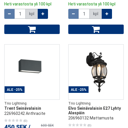
Heti varastosta yli 100 kpl
Heti varastosta yli 100 kpl
Määrä
Määrä
kpl
kpl
ALE
-25%
ALE
-25%
Trio Lightning
Trio Lightning
Trent Seinävalaisin
Elvo Seinävalaisin E27 Lyhty
Alaspäin
226960242 Anthracite
206960132 Mattamusta
(0)
600 SEK
450 SEK
/
kpl
(0)