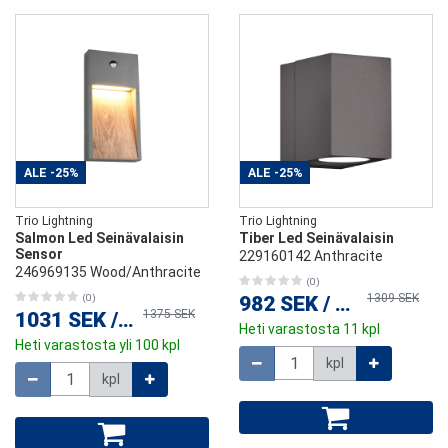
ALE
-25%
ALE
-25%
Trio Lightning
Trio Lightning
Salmon Led Seinävalaisin
Tiber Led Seinävalaisin
Sensor
229160142 Anthracite
246969135 Wood/Anthracite
(0)
1309 SEK
(0)
982 SEK
/
kpl
1375 SEK
1031 SEK
/
kpl
Heti varastosta 11 kpl
Heti varastosta yli 100 kpl
Määrä
kpl
Määrä
kpl