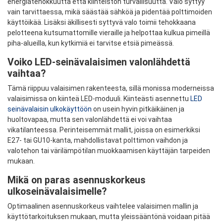
energiatehokkuutta että kiinteistön turvallisuutta. Valo syttyy
vain tarvittaessa, mikä säästää sähköä ja pidentää polttimoiden
käyttöikää. Lisäksi äkillisesti syttyvä valo toimii tehokkaana
pelotteena kutsumattomille vieraille ja helpottaa kulkua pimeillä
piha-alueilla, kun kytkimiä ei tarvitse etsiä pimeässä.
Voiko LED-seinävalaisimen valonlähdettä
vaihtaa?
Tämä riippuu valaisimen rakenteesta, sillä monissa moderneissa
valaisimissa on kiinteä LED-moduuli. Kiinteästi asennettu
LED
seinävalaisin ulkokäyttöön
on usein hyvin pitkäikäinen ja
huoltovapaa, mutta sen valonlähdettä ei voi vaihtaa
vikatilanteessa. Perinteisemmät mallit, joissa on esimerkiksi
E27- tai GU10-kanta, mahdollistavat polttimon vaihdon ja
valotehon tai värilämpötilan muokkaamisen käyttäjän tarpeiden
mukaan.
Mikä on paras asennuskorkeus
ulkoseinävalaisimelle?
Optimaalinen asennuskorkeus vaihtelee valaisimen mallin ja
käyttötarkoituksen mukaan, mutta yleissääntönä voidaan pitää