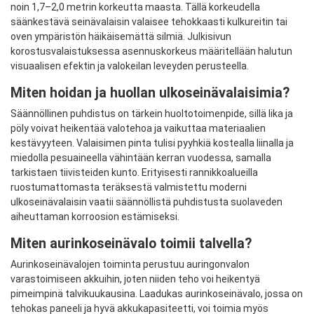
noin 1,7–2,0 metrin korkeutta maasta. Tällä korkeudella
säänkestävä seinävalaisin valaisee tehokkaasti kulkureitin tai
oven ympäristön häikäisemättä silmiä. Julkisivun
korostusvalaistuksessa asennuskorkeus määritellään halutun
visuaalisen efektin ja valokeilan leveyden perusteella.
Miten hoidan ja huollan ulkoseinävalaisimia?
Säännöllinen puhdistus on tärkein huoltotoimenpide, sillä lika ja
pöly voivat heikentää valotehoa ja vaikuttaa materiaalien
kestävyyteen. Valaisimen pinta tulisi pyyhkiä kostealla liinalla ja
miedolla pesuaineella vähintään kerran vuodessa, samalla
tarkistaen tiivisteiden kunto. Erityisesti rannikkoalueilla
ruostumattomasta teräksestä valmistettu moderni
ulkoseinävalaisin vaatii säännöllistä puhdistusta suolaveden
aiheuttaman korroosion estämiseksi.
Miten aurinkoseinävalo toimii talvella?
Aurinkoseinävalojen toiminta perustuu auringonvalon
varastoimiseen akkuihin, joten niiden teho voi heikentyä
pimeimpinä talvikuukausina. Laadukas aurinkoseinävalo, jossa on
tehokas paneeli ja hyvä akkukapasiteetti, voi toimia myös