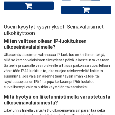
Usein kysytyt kysymykset: Seinävalaisimet
ulkokäyttöön
Miten valitsen oikean IP-luokituksen
ulkoseinävalaisimelle?
Ulkoseinävalaisimen valinnassa IP-luokitus on kriittinen tekijä,
sillä se kertoo valaisimen tiiveydestä pölyä ja kosteutta vastaan.
Sateelle ja suoralle vesiroiskeelle alttiissa paikoissa suositellaan
vähintään IP44-luokitusta, joka suojaa roiskevedeltä kaikista
suunnista. Jos valaisin asennetaan täysin ilman katos- tai
räystässuojaa, on IP54 tai jopa korkeampi IP65-luokitus
turvallisempi valinta pitkän käyttöiän takaamiseksi.
Mitä hyötyä on liiketunnistimella varustetusta
ulkoseinävalaisimesta?
Liiketunnistimella varustettu ulkoseinävalaisin parantaa sekä