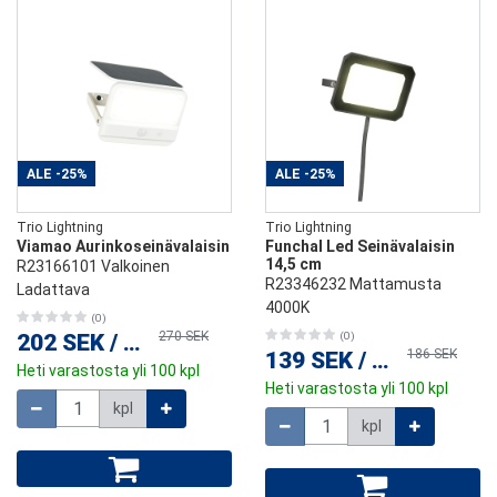
ALE
-25%
ALE
-25%
Trio Lightning
Trio Lightning
Viamao Aurinkoseinävalaisin
Funchal Led Seinävalaisin
14,5 cm
R23166101 Valkoinen
R23346232 Mattamusta
Ladattava
4000K
(0)
270 SEK
202 SEK
/
kpl
(0)
186 SEK
139 SEK
/
kpl
Heti varastosta yli 100 kpl
Heti varastosta yli 100 kpl
Määrä
kpl
Määrä
kpl