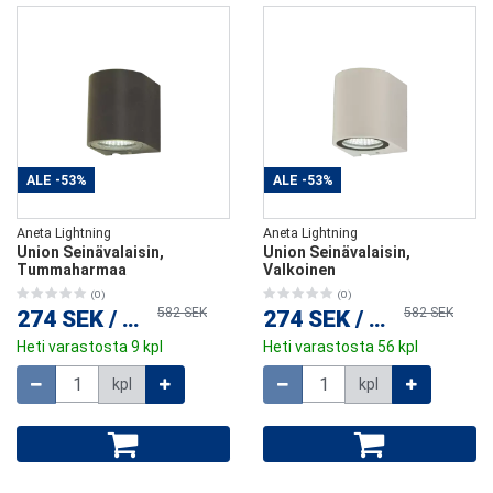
ALE
-53%
ALE
-53%
Aneta Lightning
Aneta Lightning
Union Seinävalaisin,
Union Seinävalaisin,
Tummaharmaa
Valkoinen
(0)
(0)
582 SEK
582 SEK
274 SEK
/
kpl
274 SEK
/
kpl
Heti varastosta 9 kpl
Heti varastosta 56 kpl
Määrä
Määrä
kpl
kpl