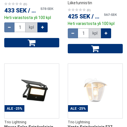
Liiketunnistin
(0)
578 SEK
433 SEK
/
kpl
(0)
567 SEK
425 SEK
/
kpl
Heti varastosta yli 100 kpl
Heti varastosta yli 100 kpl
Määrä
kpl
Määrä
kpl
ALE
-25%
ALE
-25%
Trio Lightning
Trio Lightning