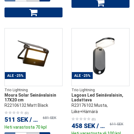
ALE
-25%
ALE
-25%
Trio Lightning
Trio Lightning
Moura Solar Seinävalaisin
Lagoas Led Seinävalaisin,
17X20 cm
Ladattava
R22106132 Matt Black
R23176102 Musta,
Liike+Hämärä
(0)
681 SEK
511 SEK
/
kpl
(0)
611 SEK
458 SEK
/
kpl
Heti varastosta 70 kpl
Heti varastosta yli 100 kpl