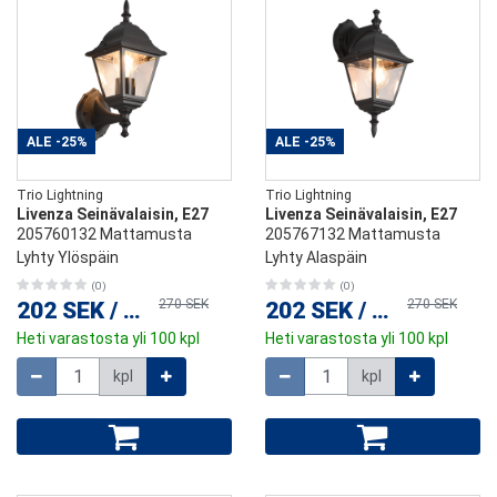
ALE
-25%
ALE
-25%
Trio Lightning
Trio Lightning
Livenza Seinävalaisin, E27
Livenza Seinävalaisin, E27
205760132 Mattamusta
205767132 Mattamusta
Lyhty Ylöspäin
Lyhty Alaspäin
(0)
(0)
270 SEK
270 SEK
202 SEK
/
kpl
202 SEK
/
kpl
Heti varastosta yli 100 kpl
Heti varastosta yli 100 kpl
Määrä
Määrä
kpl
kpl