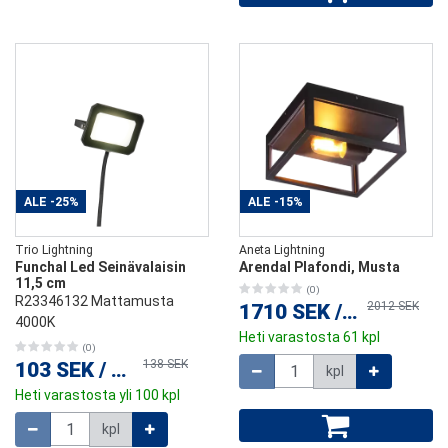
ALE
-25%
ALE
-15%
Trio Lightning
Aneta Lightning
Funchal Led Seinävalaisin
Arendal Plafondi, Musta
11,5 cm
(0)
R23346132 Mattamusta
2012 SEK
1710 SEK
/
kpl
4000K
Heti varastosta 61 kpl
(0)
Määrä
138 SEK
103 SEK
/
kpl
kpl
Heti varastosta yli 100 kpl
Määrä
kpl