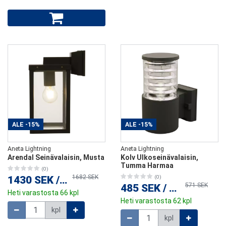
ALE
-15%
ALE
-15%
Aneta Lightning
Aneta Lightning
Arendal Seinävalaisin, Musta
Kolv Ulkoseinävalaisin,
Tumma Harmaa
(0)
1682 SEK
1430 SEK
/
kpl
(0)
571 SEK
485 SEK
/
kpl
Heti varastosta 66 kpl
Heti varastosta 62 kpl
Määrä
kpl
Määrä
kpl