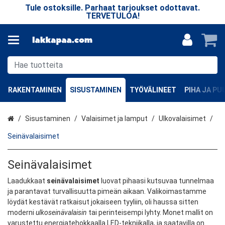
n
Tule ostoksille. Parhaat tarjoukset odottavat.
TERVETULOA!
v
RAKENTAMINEN
SISUSTAMINEN
TYÖVÄLINEET
PIHA JA P
Etusivu
Sisustaminen
Valaisimet ja lamput
Ulkovalaisimet
Seinävalaisimet
Seinävalaisimet
Laadukkaat
seinävalaisimet
luovat pihaasi kutsuvaa tunnelmaa
ja parantavat turvallisuutta pimeän aikaan. Valikoimastamme
löydät kestävät ratkaisut jokaiseen tyyliin, oli haussa sitten
moderni
ulkoseinävalaisin
tai perinteisempi lyhty. Monet mallit on
varustettu energiatehokkaalla LED-tekniikalla, ja saatavilla on