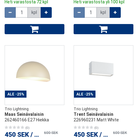
Heti varastosta 72 kpl
Heti varastosta yli 100 kpl
Määrä
Määrä
kpl
kpl
ALE
-25%
ALE
-25%
Trio Lightning
Trio Lightning
Maas Seinävalaisin
Trent Seinävalaisin
262460166 E27 Hiekka
226960231 Matt White
(0)
(0)
600 SEK
600 SEK
450 SEK
/
kpl
450 SEK
/
kpl