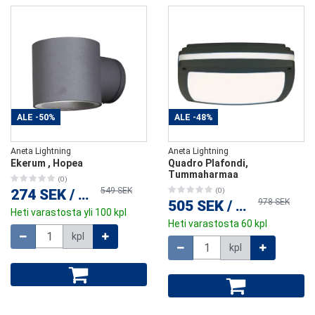
ALE
-50%
ALE
-48%
Aneta Lightning
Aneta Lightning
Ekerum , Hopea
Quadro Plafondi,
Tummaharmaa
(0)
549 SEK
274 SEK
/
kpl
(0)
978 SEK
505 SEK
/
kpl
Heti varastosta yli 100 kpl
Heti varastosta 60 kpl
Määrä
kpl
Määrä
kpl