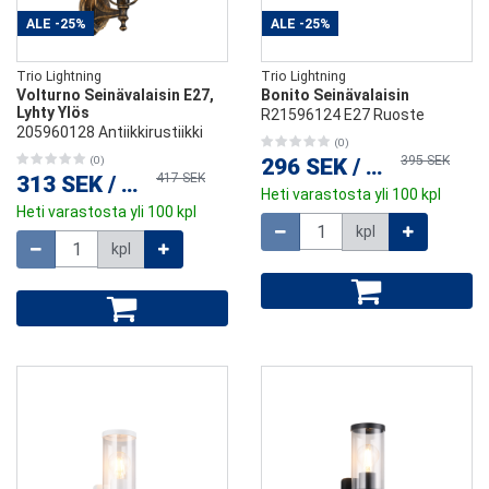
ALE
-25%
ALE
-25%
Trio Lightning
Trio Lightning
Volturno Seinävalaisin E27,
Bonito Seinävalaisin
Lyhty Ylös
R21596124 E27 Ruoste
205960128 Antiikkirustiikki
(0)
395 SEK
(0)
296 SEK
/
kpl
417 SEK
313 SEK
/
kpl
Heti varastosta yli 100 kpl
Heti varastosta yli 100 kpl
Määrä
kpl
Määrä
kpl