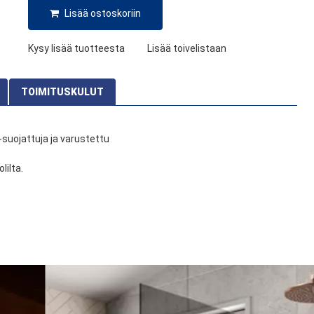
Lisää ostoskoriin
Kysy lisää tuotteesta
Lisää toivelistaan
TOIMITUSKULUT
suojattuja ja varustettu
lilta.
Kuljetuspalvelu
632 SEK
Lopulliset toimituskulut lasketaan kassasivulla
Valinnaiset palvelut:
Kuljetusyrityksen
järjestämä kuorman koneellinen purku, puretaan