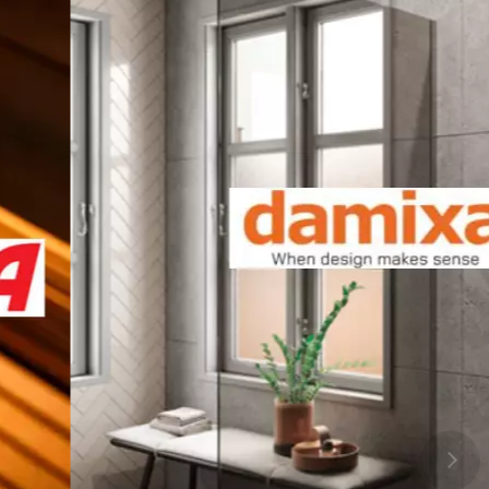
auton viereen
le oikeuden julkaista sen sivuillamme sekä muissa
-verkkokauppa pidättää oikeuden olla julkaisematta
i hyväksyt nämä ehdot.