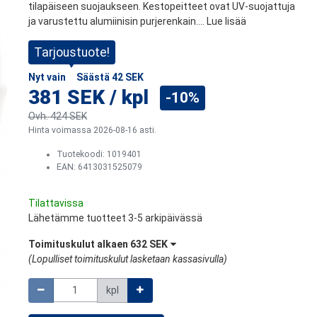
tilapäiseen suojaukseen. Kestopeitteet ovat UV-suojattuja
ja varustettu alumiinisin purjerenkain....
Lue lisää
Tarjoustuote!
Nyt vain
Säästä
42 SEK
381 SEK
/
kpl
-10%
Ovh.
424 SEK
Hinta voimassa 2026-08-16 asti.
Tuotekoodi:
1019401
EAN: 6413031525079
Tilattavissa
Lähetämme tuotteet 3-5 arkipäivässä
Toimituskulut alkaen
632 SEK
(
Lopulliset toimituskulut lasketaan kassasivulla
)
Määrä
kpl