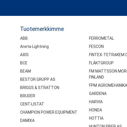
Tuotemerkkimme
ABB
FERROMETAL
Aneta Lightning
FESCON
AXIS
FINTEX-TETRAKEM 
BCE
FLÄKTGROUP
BEAM
FM MATTSSON MOR
FINLAND
BESTOR GRUPP AS
FPM AGROMEHANIK
BRIGGS & STRATTON
GARDENA
BRUDER
HARVIA
CENT-LISTAT
HONDA
CHAMPION POWER EQUIPMENT
HOTTIA
DAMIXA
HUNTON FIBER AS