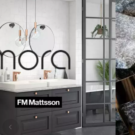
auton viereen
Nimimerkki
Vapaavalintai
julkaisemme 
ALE
-10%
MELTEX
Kestopeite Jä
200g/m2
561330 Musta/
Kestopeite 6x10
200g/m2, 561330 
Laadukas, erittäin
tilapäiseen suoja
ovat UV-suojattuja
alumiinisin purjere
(0
772 SEK
/
kp
Tilattavissa
Määrä
kp