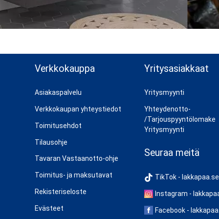
n ylös
Verkkokauppa
Yritysasiakkaat
Asiakaspalvelu
Yritysmyynti
Verkkokaupan yhteystiedot
Yhteydenotto-
/Tarjouspyyntölomake
Toimitusehdot
Yritysmyynti
Tilausohje
Seuraa meitä
Tavaran Vastaanotto-ohje
Toimitus- ja maksutavat
TikTok - lakkapaa.se
Rekisteriseloste
Instagram - lakkapa
Evästeet
Facebook - lakkapaa