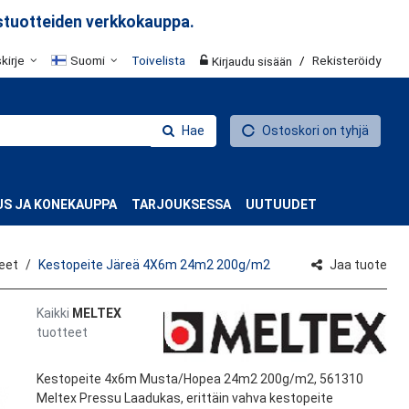
stuotteiden verkkokauppa.
skirje
Suomi
Toivelista
/
Rekisteröidy
Kirjaudu sisään
Hae
Ostoskori on tyhjä
S JA KONEKAUPPA
TARJOUKSESSA
UUTUUDET
teet
Kestopeite Järeä 4X6m 24m2 200g/m2
Jaa tuote
Kaikki
MELTEX
tuotteet
Kestopeite 4x6m Musta/Hopea 24m2 200g/m2, 561310
Meltex Pressu Laadukas, erittäin vahva kestopeite