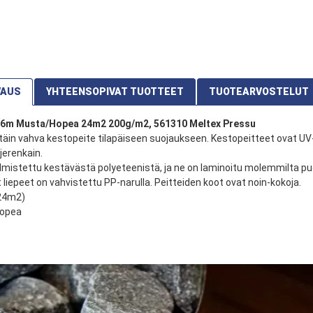
VAUS
YHTEENSOPIVAT TUOTTEET
TUOTEARVOSTELUT
x6m Musta/Hopea 24m2 200g/m2, 561310 Meltex Pressu
täin vahva kestopeite tilapäiseen suojaukseen. Kestopeitteet ovat UV-
jerenkain.
lmistettu kestävästä polyeteenistä, ja ne on laminoitu molemmilta puo
liepeet on vahvistettu PP-narulla. Peitteiden koot ovat noin-kokoja.
24m2)
opea
vat tuotteet
 toimittajan varastosta 178
stanut tämän tuotteen?
uskulut lasketaan kassasivulla
1 tähti 5 tähdestä
2 tähteä 5 tähdestä
3 tähteä 5 tähdestä
4 tähteä 5 tähdestä
5 tähteä 5 tähdestä
ointi
velut:
Kuljetusyrityksen
1 tähti 5 tähdestä
2 tähteä 5 tähdestä
3 tähteä 5 tähdestä
4 tähteä 5 tähdestä
5 tähteä 5 tähdestä
toimitus
orman koneellinen purku, puretaan