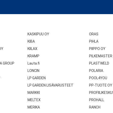
KASKIPUU OY
ORAS
KIBA
PIHLA
OY
KIILAX
PIIPPO OY
KRAMP
PILKEMASTER
A GROUP
Lauta.fi
PLASTWELD
LONCIN
POLARIA
A
LP GARDEN
POOL4YOU
LP GARDEN LISÄVARUSTEET
PP-TUOTE OY
MARKKI
PROFIILIKESKU
MELTEX
PROHALL
MERIKA
RANCH