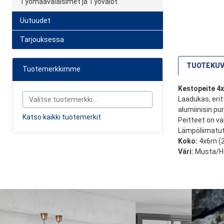
Työmaavalaisimet ja Työvalot
Uutuudet
Tarjouksessa
TUOTEKU
Tuotemerkkimme
Kestopeite 4
Laadukas, erit
alumiinisin pur
Katso kaikki tuotemerkit
Peitteet on va
Lämpöliimatut 
Koko:
4x6m (
Väri:
Musta/H
Yhteensopi
Suoratoimitus
632 SEK
Oletko o
Lopulliset toimit
Tuotearvi
Valinnaiset pal
Palvelu/
järjestämä ku