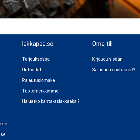
lakkapaa.se
Oma tili
Tarjouksessa
Kirjaudu sisään
Uutuudet
Salasana unohtunut?
Palautuslomake
Tuotemerkkimme
Haluatko kanta-asiakkaaksi?
a.se
.se