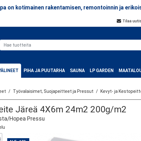
a on kotimainen rakentamisen, remontoinnin ja erikoi
Tilaa uuti
ÄLINEET
PIHA JA PUUTARHA
SAUNA
LP GARDEN
MAATALOU
eet
Työvalaisimet, Suojapeitteet ja Pressut
Kevyt- ja Kestopeit
eite Järeä 4X6m 24m2 200g/m2
sta/Hopea Pressu
elu