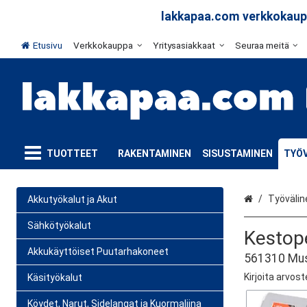
lakkapaa.com verkkokaupp
Etusivu
Verkkokauppa
Yritysasiakkaat
Seuraa meitä
TUOTTEET
RAKENTAMINEN
SISUSTAMINEN
TYÖV
Etusivu
Työvälin
Akkutyökalut ja Akut
Sähkötyökalut
Kestop
Akkukäyttöiset Puutarhakoneet
561310 Mu
Kirjoita arvost
Käsityökalut
Köydet, Narut, Sidelangat ja Kuormaliina