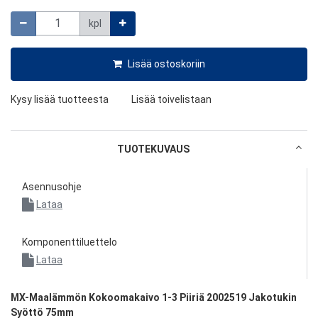
Määrä
kpl
Lisää ostoskoriin
Kysy lisää tuotteesta
Lisää toivelistaan
TUOTEKUVAUS
Asennusohje
Lataa
Komponenttiluettelo
Lataa
MX-Maalämmön Kokoomakaivo 1-3 Piiriä 2002519 Jakotukin
Syöttö 75mm