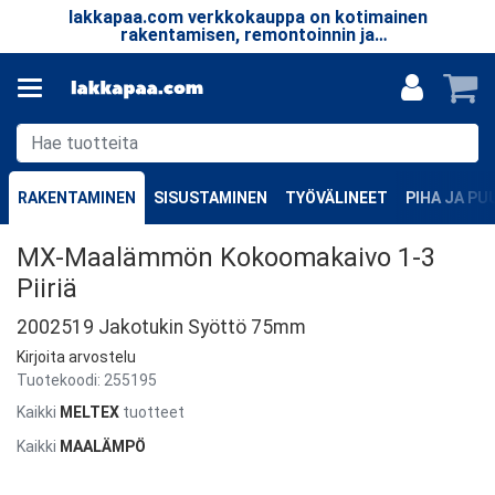
lakkapaa.com verkkokauppa on kotimainen
T
le.
rakentamisen, remontoinnin ja
taa
erikoistuotteiden verkkokauppa.
RAKENTAMINEN
SISUSTAMINEN
TYÖVÄLINEET
PIHA JA P
MX-Maalämmön Kokoomakaivo 1-3
Piiriä
2002519 Jakotukin Syöttö 75mm
Kirjoita arvostelu
Tuotekoodi:
255195
Kaikki
MELTEX
tuotteet
Kaikki
MAALÄMPÖ