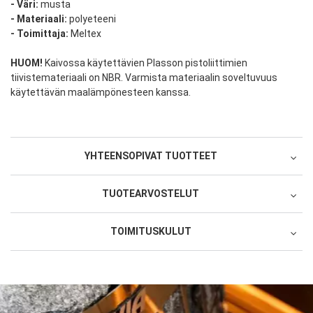
- Väri:
musta
- Materiaali:
polyeteeni
- Toimittaja:
Meltex
HUOM!
Kaivossa käytettävien Plasson pistoliittimien
tiivistemateriaali on NBR. Varmista materiaalin soveltuvuus
käytettävän maalämpönesteen kanssa.
YHTEENSOPIVAT TUOTTEET
Yhteensopivat tuotteet
TUOTEARVOSTELUT
TOIMITUSKULUT
Oletko ostanut tämän tuotteen?
Suoratoimitus toimittajan varastosta 178
1 tähti 5 tähdestä
2 tähteä 5 tähdestä
3 tähteä 5 tähdestä
4 tähteä 5 tähdestä
5 tähteä 5 tähdestä
Tuotearviointi
790 SEK
1 tähti 5 tähdestä
2 tähteä 5 tähdestä
3 tähteä 5 tähdestä
4 tähteä 5 tähdestä
5 tähteä 5 tähdestä
Palvelu/toimitus
Lopulliset toimituskulut lasketaan kassasivulla
Nimimerkki
Valinnaiset palvelut:
Kuljetusyrityksen