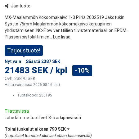
Jaa tuote
MX-Maalämmön Kokoomakaivo 1-3 Piiriä 2002519 Jakotukin
Syöttö 75mm Maalämmön kokoomakaivo keruupiirien
yhdistämiseen. NC-Flow venttiilien tiivistemateriaali on EPDM.
Plasson pistoliittimien...
Lue lisää
Tarjoustuote!
Nyt vain
Säästä
2387 SEK
21483 SEK
/
kpl
-10%
Ovh.
23870 SEK
Hinta voimassa 2026-08-16 asti.
Tuotekoodi:
255195
Tilattavissa
Lähetämme tuotteet 3-5 arkipäivässä
Toimituskulut alkaen
790 SEK
(
Lopulliset toimituskulut lasketaan kassasivulla
)