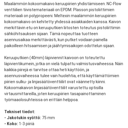
Maalämmön kokoomakaivo keruupiirien yhdistämiseen. NC-Flow
venttiilien tiivistemateriaali on EPDM. Plasson pistoliittimien
materiaali on polypropeeni. Meltexin maalämmön keruupiirien
kokoomakaivo on kehitetty yhdessä asiakkaiden kanssa. Kaivon
merkittävin etu on keruuputkien liitosten toteutus pistoliittimin
sähköhitsauksen sijaan. Tämä nopeuttaa tuotteen
asennusaikaa merkittävästi, kun putket voidaan painella
paikoilleen hitsaamisen ja jäähtymisaikojen odottelun sijaan.
Keruuputkien (40mm) läpiviennit kaivoon on toteutettu
läpivientikumein, jotka on vielä tulpattu valmistusvaiheessa. Näin
kaikkia piirejä ei tarvitse ottaa heti käyttöön, ja
asennusvaiheessa tulee vain huolehtia, että käyttämättömien
piirien sulku- ja linjasäätöventtiiliit ovat väännetty kiinni.
Kokoomakaivon linjasäätöventtiilit varustettu optisilla
virtausmittareilla, joten keruupiirien tasapainottaminen
työmaaolosuhteissa on erittäin helppoa.
Tekniset tiedot:
- Jakotukin syöttö:
75 mm
- Koko:
1-3 piiriä