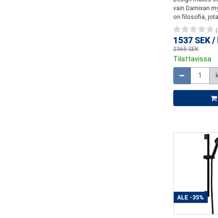
vain Damixan my
on filosofia, jota.
(
1537 SEK
/
2365 SEK
Tilattavissa
Määrä
ALE
-35%