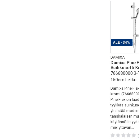
ALE
-34%
DAMIXA
Damixa Pine F
Suihkusetti 
766680000 3-
150cm Letku
Damixa Pine Flex 
kromi (7666800
Pine Flex on laa
tyylikäs suihkuse
yhdistää modern
tanskalaisen mu
käytännöllisyyde
miellyttävän...
(