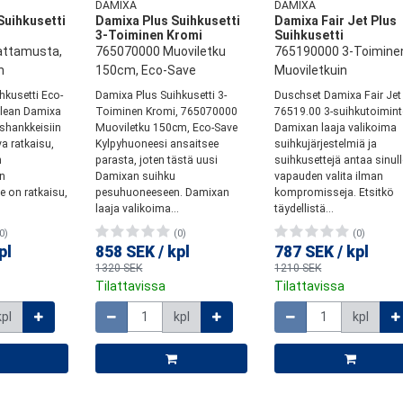
DAMIXA
DAMIXA
Suihkusetti
Damixa Plus Suihkusetti
Damixa Fair Jet Plus
3-Toiminen Kromi
Suihkusetti
ttamusta,
765070000 Muoviletku
765190000 3-Toimine
n
150cm, Eco-Save
Muoviletkuin
hkusetti Eco-
Damixa Plus Suihkusetti 3-
Duschset Damixa Fair Jet
Clean Damixa
Toiminen Kromi, 765070000
76519.00 3-suihkutoimin
shankkeisiin
Muoviletku 150cm, Eco-Save
Damixan laaja valikoima
a ratkaisu,
Kylpyhuoneesi ansaitsee
suihkujärjestelmiä ja
n
parasta, joten tästä uusi
suihkusettejä antaa sinull
in
Damixan suihku
vapauden valita ilman
e on ratkaisu,
pesuhuoneeseen. Damixan
kompromisseja. Etsitkö
laaja valikoima...
täydellistä...
0)
(0)
(0)
pl
858 SEK
/
kpl
787 SEK
/
kpl
1320 SEK
1210 SEK
Tilattavissa
Tilattavissa
Määrä
Määrä
kpl
kpl
kpl