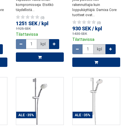
kompromisseja. Etsitkö
rakennuttajia kuin
ore
täydellistä...
loppukäyttäjiä. Damixa Core
tuotteet ovat...
(0)
1251 SEK
/
kpl
(0)
930 SEK
/
kpl
1925 SEK
1430 SEK
Tilattavissa
Määrä
Tilattavissa
kpl
Määrä
kpl
ALE
-35%
ALE
-35%