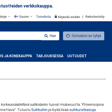
stuotteiden verkkokauppa.
skirje
Suomi
Toivelista
/
Rekisteröidy
Kirjaudu sisään
Hae
Ostoskori on tyhjä
S JA KONEKAUPPA
TARJOUKSESSA
UUTUUDET
a
korkeussäädettävä suihkutanko
tuovat mukavuutta. Yhteensopiva
sennettava”. Tutustu
Suihkuihin
ja löydä lisää
suihkuratkaisuja
.