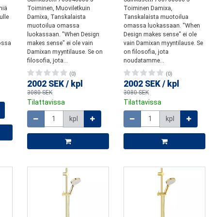
miä
Toiminen, Muoviletkuin
Toiminen Damixa,
ulle
Damixa, Tanskalaista
Tanskalaista muotoilua
muotoilua omassa
omassa luokassaan. "When
luokassaan. "When Design
Design makes sense" ei ole
jossa
makes sense" ei ole vain
vain Damixan myyntilause. Se
Damixan myyntilause. Se on
on filosofia, jota
filosofia, jota...
noudatamme...
(0)
(0)
2002 SEK
/
kpl
2002 SEK
/
kpl
3080 SEK
3080 SEK
Tilattavissa
Tilattavissa
Määrä
Määrä
kpl
kpl