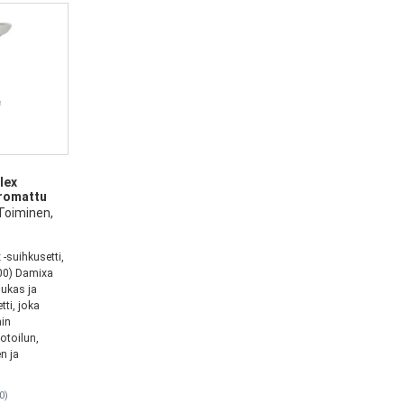
lex
Kromattu
Toiminen,
-suihkusetti,
00) Damixa
dukas ja
tti, joka
in
otoilun,
n ja
0)