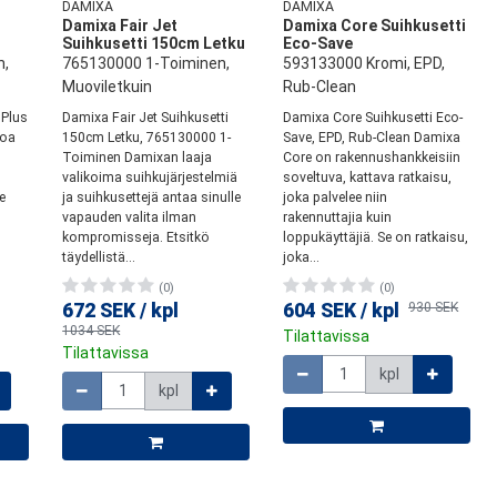
DAMIXA
DAMIXA
Damixa Fair Jet
Damixa Core Suihkusetti
Suihkusetti 150cm Letku
Eco-Save
n,
765130000 1-Toiminen,
593133000 Kromi, EPD,
Muoviletkuin
Rub-Clean
 Plus
Damixa Fair Jet Suihkusetti
Damixa Core Suihkusetti Eco-
toa
150cm Letku, 765130000 1-
Save, EPD, Rub-Clean Damixa
Toiminen Damixan laaja
Core on rakennushankkeisiin
valikoima suihkujärjestelmiä
soveltuva, kattava ratkaisu,
e
ja suihkusettejä antaa sinulle
joka palvelee niin
vapauden valita ilman
rakennuttajia kuin
kompromisseja. Etsitkö
loppukäyttäjiä. Se on ratkaisu,
täydellistä...
joka...
(0)
(0)
672 SEK
/
kpl
604 SEK
/
kpl
930 SEK
1034 SEK
Tilattavissa
Tilattavissa
Määrä
Määrä
kpl
kpl