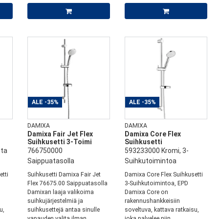
ALE
-35%
ALE
-35%
DAMIXA
DAMIXA
Damixa Fair Jet Flex
Damixa Core Flex
Suihkusetti 3-Toimi
Suihkusetti
ta
766750000
593233000 Kromi, 3-
Saippuatasolla
Suihkutoimintoa
etti
Suihkusetti Damixa Fair Jet
Damixa Core Flex Suihkusetti
Flex 76675.00 Saippuatasolla
3-Suihkutoimintoa, EPD
Damixan laaja valikoima
Damixa Core on
suihkujärjestelmiä ja
rakennushankkeisiin
u,
suihkusettejä antaa sinulle
soveltuva, kattava ratkaisu,
vapauden valita ilman
joka palvelee niin