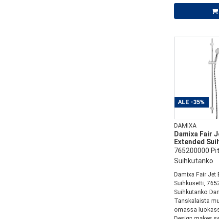
ALE
-35%
DAMIXA
Damixa Fair J
Extended Sui
765200000 Pi
Suihkutanko
Damixa Fair Jet
Suihkusetti, 765
Suihkutanko Dam
Tanskalaista mu
omassa luokass
Design makes se