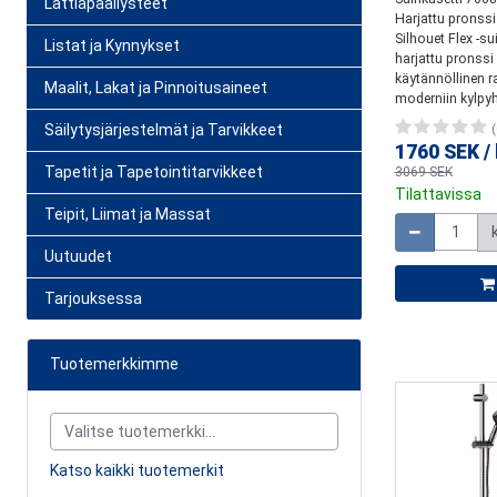
Lattiapäällysteet
Harjattu pronss
Silhouet Flex -su
Listat ja Kynnykset
harjattu pronssi 
käytännöllinen r
Maalit, Lakat ja Pinnoitusaineet
moderniin kylpyh
Säilytysjärjestelmät ja Tarvikkeet
(
1760 SEK
/
Tapetit ja Tapetointitarvikkeet
3069 SEK
Tilattavissa
Määrä
Teipit, Liimat ja Massat
Uutuudet
Tarjouksessa
Tuotemerkkimme
Katso kaikki tuotemerkit