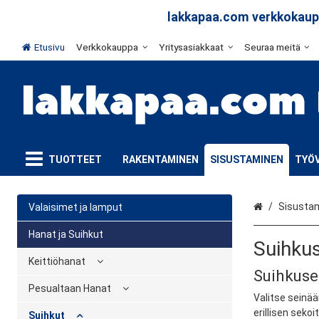
lakkapaa.com verkkokaupp
Etusivu
Verkkokauppa
Yritysasiakkaat
Seuraa meitä
TUOTTEET
RAKENTAMINEN
SISUSTAMINEN
TYÖV
Etusivu
Sisusta
Valaisimet ja lamput
Hanat ja Suihkut
Suihkus
Keittiöhanat
Suihkuset
Pesualtaan Hanat
Valitse seinää
erillisen seko
Suihkut