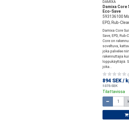
DAMIXA
Damixa Core 
Eco-Save
593136100 Ma
EPD, Rub-Clea
Damixa Core Sui
Save, EPD, Rub-
Core on rakennu
soveltuva, kattav
joka palvelee nii
rakennuttajia ku
loppukäyttäjiä. S
joka...
(
894 SEK
/
k
1375 SEK
Tilattavissa
Määrä