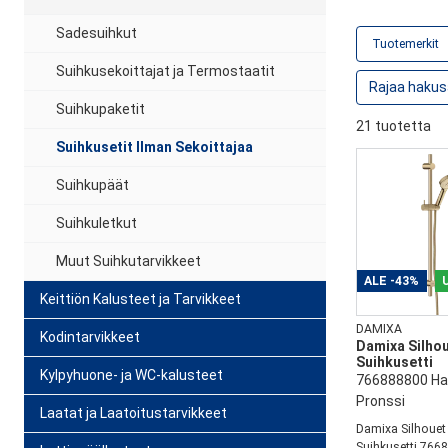
Sadesuihkut
Tuotemerkit
Suihkusekoittajat ja Termostaatit
Suihkupaketit
21 tuotetta
Suihkusetit Ilman Sekoittajaa
Suihkupäät
Suihkuletkut
Muut Suihkutarvikkeet
ALE
-43%
Keittiön Kalusteet ja Tarvikkeet
DAMIXA
Kodintarvikkeet
Damixa Silhou
Suihkusetti
Kylpyhuone- ja WC-kalusteet
766888800 Har
Pronssi
Laatat ja Laatoitustarvikkeet
Damixa Silhouet 
Suihkusetti 766