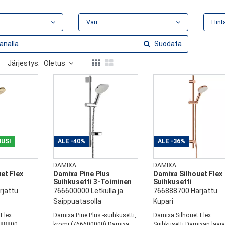
Väri
Hint
Suodata
Järjestys:
Oletus
UUSI
ALE
-40%
ALE
-36%
DAMIXA
DAMIXA
et Flex
Damixa Pine Plus
Damixa Silhouet Flex
Suihkusetti 3-Toiminen
Suihkusetti
jattu
766600000 Letkulla ja
766888700 Harjattu
Saippuatasolla
Kupari
Flex
Damixa Pine Plus -suihkusetti,
Damixa Silhouet Flex
888800 –
kromi (766600000) Damixa
Suihkusetti Damixan laaj