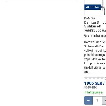
ALE
-35%
DAMIXA
Damixa Silhou
Suihkusetti
766885500 Har
Grafiitinharm
Damixa Silhouet 
Suihkusetti Dami
valikoima suihku
ja suihkusettejä 
vapauden valita 
kompromisseja. 
täydellistä järje
on...
(
1966 SEK
/
3025 SEK
Tilattavissa
Määrä