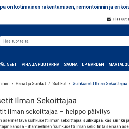
a on kotimainen rakentamisen, remontoinnin ja erikoi
Tilaa uuti
ÄLINEET
PIHA JA PUUTARHA
SAUNA
LP GARDEN
MAATALOU
minen
Hanat ja Suihkut
Suihkut
Suihkusetit Ilman Sekoittajaa
etit Ilman Sekoittajaa
it ilman sekoittajaa – helppo päivitys
n asennettava suihkusetti ilman sekoittajaa:
suihkupää
,
käsisuihku
j
ittajan kanssa – ihanteellinen “suihkusetti ilman sekoitinta seinään a