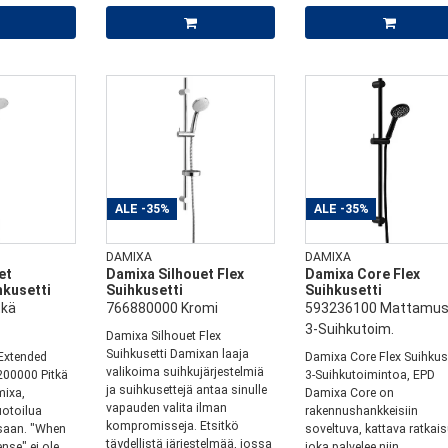
ALE
-35%
ALE
-35%
DAMIXA
DAMIXA
et
Damixa Silhouet Flex
Damixa Core Flex
hkusetti
Suihkusetti
Suihkusetti
tkä
766880000 Kromi
593236100 Mattamus
3-Suihkutoim.
Damixa Silhouet Flex
Suihkusetti Damixan laaja
 Extended
Damixa Core Flex Suihkus
valikoima suihkujärjestelmiä
200000 Pitkä
3-Suihkutoimintoa, EPD
ja suihkusettejä antaa sinulle
ixa,
Damixa Core on
vapauden valita ilman
otoilua
rakennushankkeisiin
kompromisseja. Etsitkö
aan. "When
soveltuva, kattava ratkais
täydellistä järjestelmää, jossa
nse" ei ole
joka palvelee niin