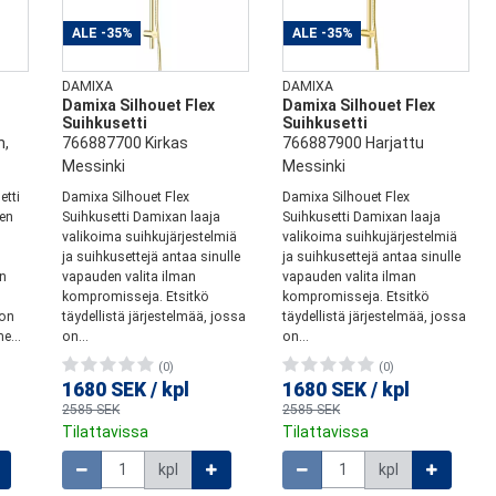
ALE
-35%
ALE
-35%
DAMIXA
DAMIXA
Damixa Silhouet Flex
Damixa Silhouet Flex
u
Suihkusetti
Suihkusetti
n,
766887700 Kirkas
766887900 Harjattu
Messinki
Messinki
etti
Damixa Silhouet Flex
Damixa Silhouet Flex
nen
Suihkusetti Damixan laaja
Suihkusetti Damixan laaja
valikoima suihkujärjestelmiä
valikoima suihkujärjestelmiä
ja suihkusettejä antaa sinulle
ja suihkusettejä antaa sinulle
gn
vapauden valita ilman
vapauden valita ilman
kompromisseja. Etsitkö
kompromisseja. Etsitkö
 on
täydellistä järjestelmää, jossa
täydellistä järjestelmää, jossa
e...
on...
on...
(0)
(0)
1680 SEK
/
kpl
1680 SEK
/
kpl
2585 SEK
2585 SEK
Tilattavissa
Tilattavissa
Määrä
Määrä
kpl
kpl