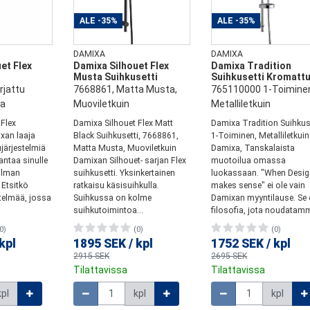
ALE
-35%
ALE
-35%
DAMIXA
DAMIXA
et Flex
Damixa Silhouet Flex
Damixa Tradition
Musta Suihkusetti
Suihkusetti Kromatt
jattu
7668861, Matta Musta,
765110000 1-Toimine
aa
Muoviletkuin
Metalliletkuin
Flex
Damixa Silhouet Flex Matt
Damixa Tradition Suihkus
xan laaja
Black Suihkusetti, 7668861,
1-Toiminen, Metalliletkui
järjestelmiä
Matta Musta, Muoviletkuin
Damixa, Tanskalaista
antaa sinulle
Damixan Silhouet- sarjan Flex
muotoilua omassa
ilman
suihkusetti. Yksinkertainen
luokassaan. "When Desi
Etsitkö
ratkaisu käsisuihkulla.
makes sense" ei ole vain
stelmää, jossa
Suihkussa on kolme
Damixan myyntilause. Se
suihkutoimintoa...
filosofia, jota noudatamm
0)
(0)
(0)
kpl
1895 SEK
/
kpl
1752 SEK
/
kpl
2915 SEK
2695 SEK
Tilattavissa
Tilattavissa
Määrä
Määrä
kpl
kpl
kpl