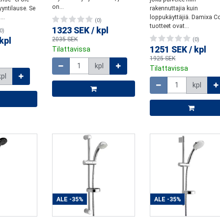
on...
yntilause. Se
rakennuttajia kuin
..
loppukäyttäjiä. Damixa C
(0)
tuotteet ovat...
1323 SEK
/
kpl
0)
kpl
2035 SEK
(0)
1251 SEK
/
kpl
Tilattavissa
Määrä
1925 SEK
kpl
Tilattavissa
kpl
Määrä
kpl
ALE
-35%
ALE
-35%