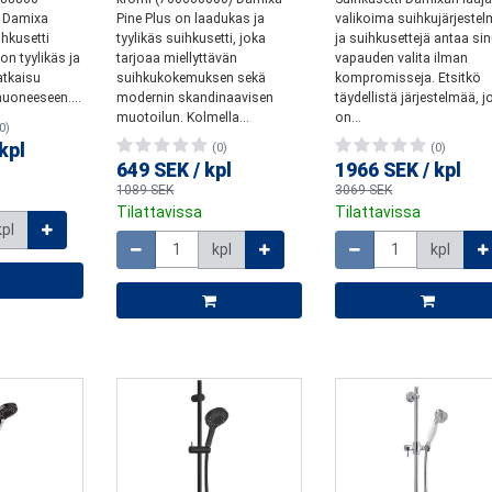
i Damixa
Pine Plus on laadukas ja
valikoima suihkujärjestel
ihkusetti
tyylikäs suihkusetti, joka
ja suihkusettejä antaa sin
on tyylikäs ja
tarjoaa miellyttävän
vapauden valita ilman
atkaisu
suihkukokemuksen sekä
kompromisseja. Etsitkö
uoneeseen....
modernin skandinaavisen
täydellistä järjestelmää, 
muotoilun. Kolmella...
on...
0)
kpl
(0)
(0)
649 SEK
/
kpl
1966 SEK
/
kpl
1089 SEK
3069 SEK
Tilattavissa
Tilattavissa
kpl
Määrä
Määrä
kpl
kpl