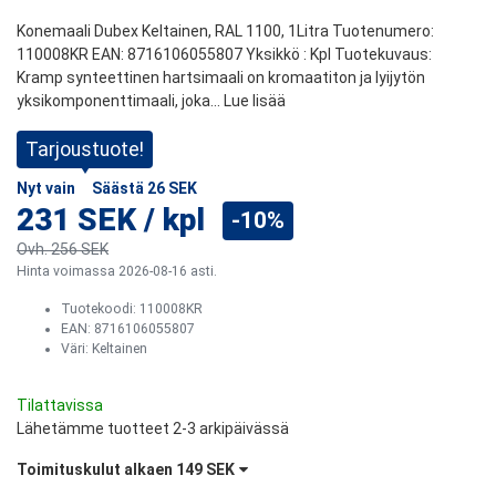
Konemaali Dubex Keltainen, RAL 1100, 1Litra Tuotenumero:
110008KR EAN: 8716106055807 Yksikkö : Kpl Tuotekuvaus:
Kramp synteettinen hartsimaali on kromaatiton ja lyijytön
yksikomponenttimaali, joka...
Lue lisää
Tarjoustuote!
Nyt vain
Säästä
26 SEK
231 SEK
/
kpl
-10%
Ovh.
256 SEK
Hinta voimassa 2026-08-16 asti.
Tuotekoodi:
110008KR
EAN: 8716106055807
Väri
:
Keltainen
Tilattavissa
Lähetämme tuotteet 2-3 arkipäivässä
Toimituskulut alkaen
149 SEK