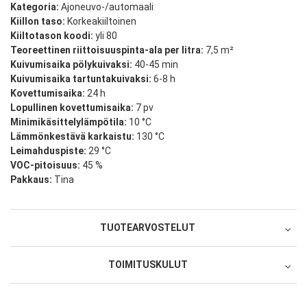
Kategoria:
Ajoneuvo-/automaali
Kiillon taso:
Korkeakiiltoinen
Kiiltotason koodi:
yli 80
Teoreettinen riittoisuuspinta-ala per litra:
7,5 m²
Kuivumisaika pölykuivaksi:
40-45 min
Kuivumisaika tartuntakuivaksi:
6-8 h
Kovettumisaika:
24 h
Lopullinen kovettumisaika:
7 pv
Minimikäsittelylämpötila:
10 °C
Lämmönkestävä karkaistu:
130 °C
Leimahduspiste:
29 °C
VOC-pitoisuus:
45 %
Pakkaus:
Tina
TUOTEARVOSTELUT
TOIMITUSKULUT
Oletko ostanut tämän tuotteen?
SE Postnord Palvelupiste tai
1 tähti 5 tähdestä
2 tähteä 5 tähdestä
3 tähteä 5 tähdestä
4 tähteä 5 tähdestä
5 tähteä 5 tähdestä
Tuotearviointi