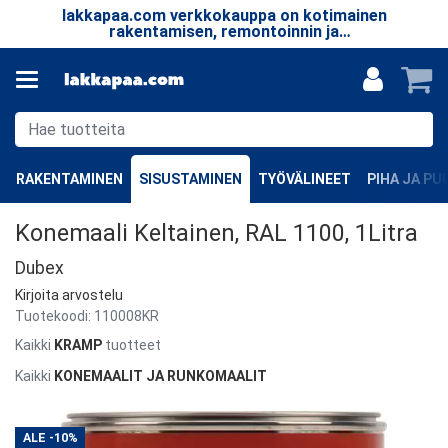
lakkapaa.com verkkokauppa on kotimainen
T
le.
rakentamisen, remontoinnin ja
taa
erikoistuotteiden verkkokauppa.
RAKENTAMINEN
SISUSTAMINEN
TYÖVÄLINEET
PIHA JA P
Konemaali Keltainen, RAL 1100, 1Litra
Dubex
Kirjoita arvostelu
Tuotekoodi:
110008KR
Kaikki
KRAMP
tuotteet
Kaikki
KONEMAALIT JA RUNKOMAALIT
ALE
-10%