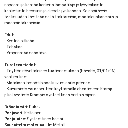
nopeasti ja kestää korkeita lämpötiloja ja lyhytaikaista
kosketusta bensiinin ja dieselöljyn kanssa. Se sopii hyvin
teollisuuden käyttöön sekä traktoreihin, maatalouskoneisiin ja
maansiirtokoneisiin.
Edut:
- Kestää pitkään
- Tehokas
- Ympäristöä säästävä
Tuotteen tiedot:
- Täyttää itävaltalaisen liuotinasetuksen (Itävalta, 01/01/96)
vaatimukset
- Matalissa lämpötiloissa kuivumisaika pitenee
- Kuivumista voi nopeuttaa käyttämällä ohentimena Kramp-
pikakovetinta Krampin synteettisen hartsin sijaan
Brändin väri:
Dubex
Pohjaväri:
Keltainen
Pohja-aine:
Synteettinen hartsi
Suunniteltu materiaalille:
Metalli