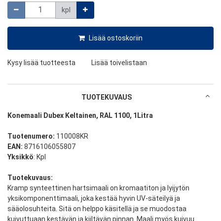
Määrä
kpl
Lisää ostoskoriin
Kysy lisää tuotteesta
Lisää toivelistaan
TUOTEKUVAUS
Konemaali Dubex Keltainen, RAL 1100, 1Litra
Tuotenumero:
110008KR
EAN:
8716106055807
Yksikkö
: Kpl
Tuotekuvaus:
Kramp synteettinen hartsimaali on kromaatiton ja lyijytön
yksikomponenttimaali, joka kestää hyvin UV-säteilyä ja
sääolosuhteita. Sitä on helppo käsitellä ja se muodostaa
kuivuttuaan kestävän ja kiiltävän pinnan. Maali myös kuivuu