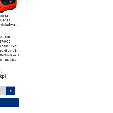
Ducar
 Bensa
tokahvalla,
ar D1000iS
2376955
co-tila Ducar
akti bensiini
teritekniikalla
täin tasaista
...
0)
kpl
kpl