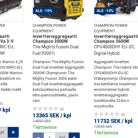
ALE
-10%
ALE
-10%
WER
CHAMPION POWER
CHAMPION POWER
EQUIPMENT
EQUIPMENT
aatti
Invertteriaggregaatti
Invertteriaggregaatt
kVa 3-V
Champion 3000W
Champion 3600W
RC-EU,
The Mighty Fusion Dual
CPG4000DHY-EU-SC,
0W
Fuel 93001i
Digital Hybrid
i Warrior 6,25
Champion The Mighty Fusion
Aggregaatti Invertteri
00SV3WRC-EU,
Dual Fuel Invertteri Aggregaatti
Champion The Hybrid 3
000W Warrior-
3000W Championin The
CPG4000DHY-EU-SC
eraattorit on
Mighty Fusion 3000 watin
Etäkäynnistys Champion
silla
Dual Fuel invertteriaggregaatti
itse kehittämä maailman
Kaikki mallit
kokoluokkansa parhaalla
ensimmäinen hybridi
teho-painosuhteella, paino
invertteriaggregaatti
vain...
luotettavalla 224cc:n
0)
moottorilla...
/
kpl
(0)
13365 SEK
/
kpl
(0)
11732 SEK
/
kpl
14850 SEK
13035 SEK
Tilattavissa
kpl
Määrä
Tilattavissa
kpl
Määrä