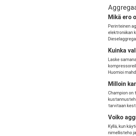
Aggregaa
Mikä ero o
Perinteinen ag
elektroniikan k
Dieselaggregaa
Kuinka val
Laske samanaik
kompressoreill
Huomioi mahdol
Milloin ka
Champion on tu
kustannusteho
tarvitaan kest
Voiko aggr
Kyllä, kun käy
nimellisteho ja