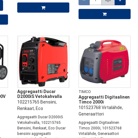
Aggregaatti Ducar
TIMCO
00V
D2000iS Vetokahvalla
Aggregaatti Digitaalinen
102215765 Bensiini,
Timco 2000i
101523768 Virtalähde,
Renkaat, Eco
Generaattori
Aggregaatti Ducar D2000iS
,
Vetokahvalla, 102215765
Aggregaatti Digitaalinen
Bensiini, Renkaat, Eco Ducar
Timco 2000i, 101523768
bensiini aggregaatti
Virtalähde, Generaattori