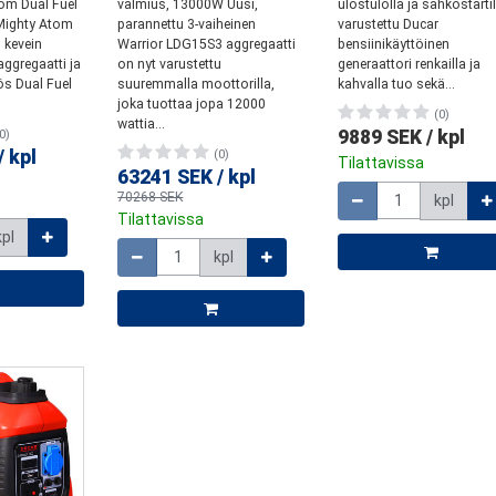
om Dual Fuel
valmius, 13000W Uusi,
ulostulolla ja sähköstartil
ighty Atom
parannettu 3-vaiheinen
varustettu Ducar
 kevein
Warrior LDG15S3 aggregaatti
bensiinikäyttöinen
aggregaatti ja
on nyt varustettu
generaattori renkailla ja
ös Dual Fuel
suuremmalla moottorilla,
kahvalla tuo sekä...
joka tuottaa jopa 12000
(0)
wattia...
9889 SEK
/
kpl
0)
/
kpl
(0)
Tilattavissa
63241 SEK
/
kpl
Määrä
70268 SEK
kpl
Tilattavissa
kpl
Määrä
kpl