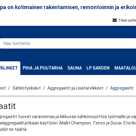
a on kotimainen rakentamisen, remontoinnin ja erikoi
Tilaa uuti
ÄLINEET
PIHA JA PUUTARHA
SAUNA
LP GARDEN
MAATALOU
eet
Sähkötyökalut
Aggregaatit ja Lisätarvikkeet
Aggregaatit
atit
egaatit tuovat varavoimaa ja liikkuvaa sähkönsyöttöä työmaille ja vap
elaggregaatti
pitkään käyttöön. Mallit Champion, Timco ja Ducar. Etsitkö
dät ne täältä.