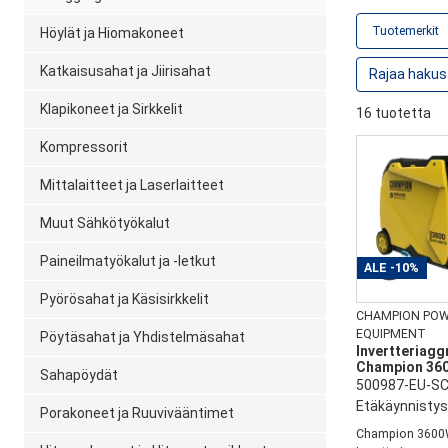
Tuotemerkit
Höylät ja Hiomakoneet
Katkaisusahat ja Jiirisahat
Klapikoneet ja Sirkkelit
16 tuotetta
Kompressorit
Mittalaitteet ja Laserlaitteet
Muut Sähkötyökalut
Paineilmatyökalut ja -letkut
ALE
-10%
Pyörösahat ja Käsisirkkelit
CHAMPION PO
EQUIPMENT
Pöytäsahat ja Yhdistelmäsahat
Invertteriagg
Champion 36
Sahapöydät
500987-EU-SC
Etäkäynnistys
Porakoneet ja Ruuvivääntimet
Champion 360