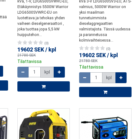
nin
kVa, 1-V, LDG6500SVWRC-EU,
kVa 3-V LDG6500SV3-EU, ATS-
Etäkäynnistys 5500W Warrior
valmius, 5000W Warrior on
LDG6500SVWRC-EU on
yksi maailman
yttää
luotettava ja tehokas yhden
tunnetuimmista
vaiheen dieselgeneraattori ,
dieselaggregaattien
joka tuottaa jopa 5,5 kW
valmistajista. Tässä uudessa
huipputehon...
ja parannetussa
kolmivaihteisessa...
(0)
19602 SEK
/
kpl
(0)
19602 SEK
/
kpl
21780 SEK
21780 SEK
Tilattavissa
Määrä
Tilattavissa
kpl
Määrä
kpl