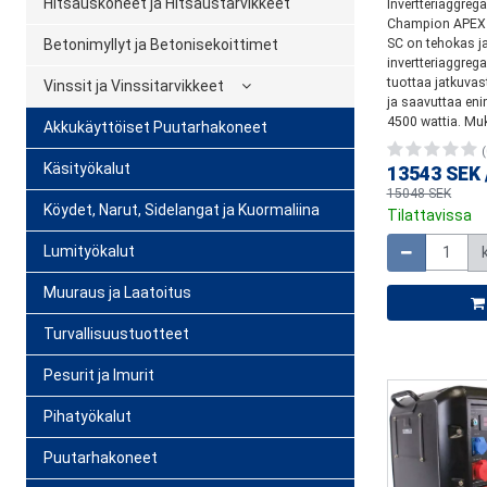
Hitsauskoneet ja Hitsaustarvikkeet
Invertteriaggreg
Champion APEX 
Betonimyllyt ja Betonisekoittimet
SC on tehokas ja
invertteriaggrega
tuottaa jatkuvas
Vinssit ja Vinssitarvikkeet
ja saavuttaa en
4500 wattia. Muk
Akkukäyttöiset Puutarhakoneet
(
Käsityökalut
13543 SEK
15048 SEK
Köydet, Narut, Sidelangat ja Kuormaliina
Tilattavissa
Määrä
Lumityökalut
Muuraus ja Laatoitus
Turvallisuustuotteet
Pesurit ja Imurit
Pihatyökalut
Puutarhakoneet