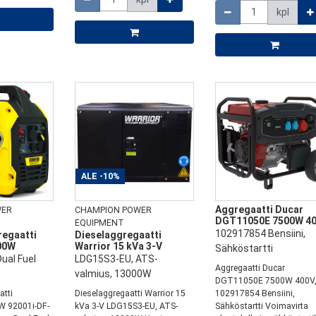
kpl
ALE
-10%
Aggregaatti Ducar
WER
CHAMPION POWER
DGT11050E 7500W 4
EQUIPMENT
102917854 Bensiini,
regaatti
Dieselaggregaatti
00W
Warrior 15 kVa 3-V
Sähköstartti
ual Fuel
LDG15S3-EU, ATS-
Aggregaatti Ducar
valmius, 13000W
DGT11050E 7500W 400V
atti
Dieselaggregaatti Warrior 15
102917854 Bensiini,
 92001i-DF-
kVa 3-V LDG15S3-EU, ATS-
Sähköstartti Voimavirta