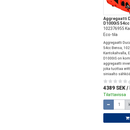
Aggregaatti 
D1000iS 54cc
102376955 Kan
Eco-tila
Aggregaatti Duc
54cc Bensa, 10
Kantokahvalla, E
D1000iS on komp
aggregaatti invert
joka tuottaa erit
siniaalto sähköä.
(
4389 SEK
/
Tilattavissa
Määrä