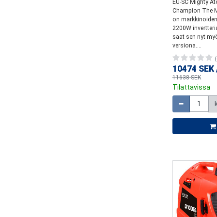
EU-SC Mighty At
Champion The M
on markkinoiden
2200W invertteri
saat sen nyt my
versiona....
(
10474 SEK
11638 SEK
Tilattavissa
Määrä