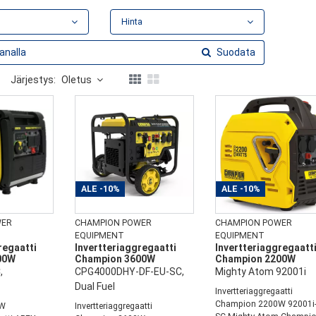
Hinta
Suodata
Järjestys:
Oletus
ALE
-10%
ALE
-10%
WER
CHAMPION POWER
CHAMPION POWER
EQUIPMENT
EQUIPMENT
regaatti
Invertteriaggregaatti
Invertteriaggregaatt
00W
Champion 3600W
Champion 2200W
,
CPG4000DHY-DF-EU-SC,
Mighty Atom 92001i
Dual Fuel
Invertteriaggregaatti
Champion 2200W 92001i-
0W
Invertteriaggregaatti