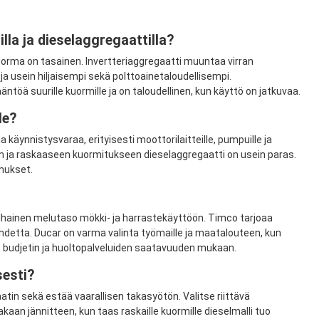
lla ja dieselaggregaattilla?
kuorma on tasainen. Invertteriaggregaatti muuntaa virran
le ja usein hiljaisempi sekä polttoainetaloudellisempi.
töä suurille kuormille ja on taloudellinen, kun käyttö on jatkuvaa.
le?
käynnistysvaraa, erityisesti moottorilaitteille, pumpuille ja
seen ja raskaaseen kuormitukseen dieselaggregaatti on usein paras.
mukset.
alhainen melutaso mökki- ja harrastekäyttöön. Timco tarjoaa
detta. Ducar on varma valinta työmaille ja maatalouteen, kun
, budjetin ja huoltopalveluiden saatavuuden mukaan.
sesti?
atin sekä estää vaarallisen takasyötön. Valitse riittävä
vakaan jännitteen, kun taas raskaille kuormille dieselmalli tuo