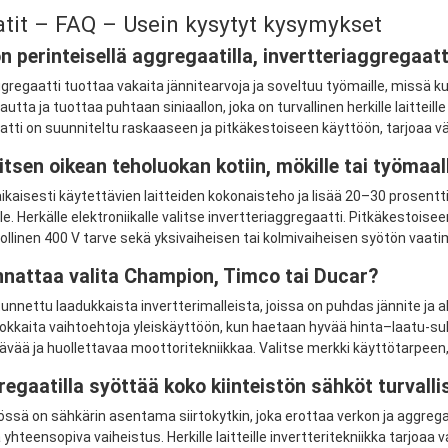
tit – FAQ – Usein kysytyt kysymykset
n perinteisellä aggregaatilla, invertteriaggregaatti
gregaatti tuottaa vakaita jännitearvoja ja soveltuu työmaille, missä 
autta ja tuottaa puhtaan siniaallon, joka on turvallinen herkille laitteil
tti on suunniteltu raskaaseen ja pitkäkestoiseen käyttöön, tarjoaa vään
itsen oikean teholuokan kotiin, mökille tai työmaal
aisesti käytettävien laitteiden kokonaisteho ja lisää 20–30 prosenttia 
e. Herkälle elektroniikalle valitse invertteriaggregaatti. Pitkäkestoi
linen 400 V tarve sekä yksivaiheisen tai kolmivaiheisen syötön vaati
nnattaa valita Champion, Timco tai Ducar?
nnettu laadukkaista invertterimalleista, joissa on puhdas jännite ja 
kkaita vaihtoehtoja yleiskäyttöön, kun haetaan hyvää hinta–laatu-suh
ävää ja huollettavaa moottoritekniikkaa. Valitse merkki käyttötarpeen
egaatilla syöttää koko kiinteistön sähköt turvalli
tössä on sähkärin asentama siirtokytkin, joka erottaa verkon ja aggrega
 yhteensopiva vaiheistus. Herkille laitteille invertteritekniikka tarjoaa 