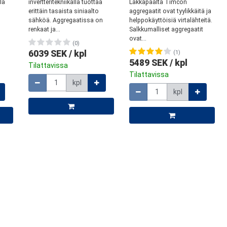
la
invertteritekniikalla tuottaa
Lakkapäältä Timcon
erittäin tasaista siniaalto
aggregaatit ovat tyylikkäitä ja
sähköä. Aggregaatissa on
helppokäyttöisiä virtalähteitä.
renkaat ja...
Salkkumalliset aggregaatit
ovat...
(0)
6039 SEK
/
kpl
(1)
5489 SEK
/
kpl
Tilattavissa
Määrä
Tilattavissa
kpl
Määrä
kpl