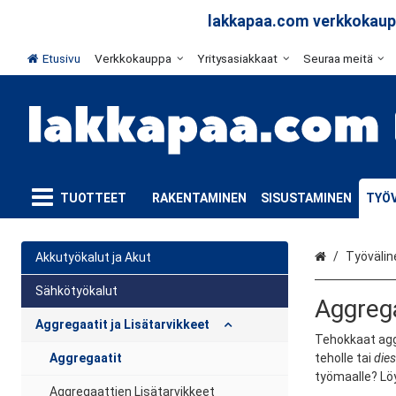
lakkapaa.com verkkokaupp
Etusivu
Verkkokauppa
Yritysasiakkaat
Seuraa meitä
TUOTTEET
RAKENTAMINEN
SISUSTAMINEN
TYÖV
Etusivu
Työvälin
Akkutyökalut ja Akut
Sähkötyökalut
Aggrega
Aggregaatit ja Lisätarvikkeet
Tehokkaat aggr
Aggregaatit
teholle tai
dies
työmaalle? Löy
Aggregaattien Lisätarvikkeet