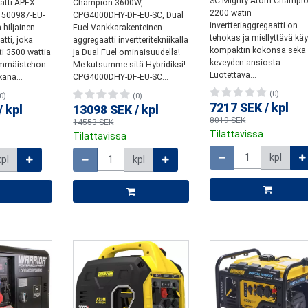
SC Mighty Atom Champio
aatti APEX
Champion 3600W,
2200 watin
500987-EU-
CPG4000DHY-DF-EU-SC, Dual
invertteriaggregaatti on
 hiljainen
Fuel Vankkarakenteinen
tehokas ja miellyttävä kä
atti, joka
aggregaatti invertteritekniikalla
kompaktin kokonsa sekä
ti 3500 wattia
ja Dual Fuel ominaisuudella!
keveyden ansiosta.
immäistehon
Me kutsumme sitä Hybridiksi!
Luotettava...
ana...
CPG4000DHY-DF-EU-SC...
(0)
0)
(0)
7217 SEK
/
kpl
/
kpl
13098 SEK
/
kpl
8019 SEK
14553 SEK
Tilattavissa
Tilattavissa
Määrä
Määrä
kpl
kpl
kpl