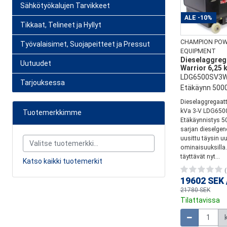
Sähkötyökalujen Tarvikkeet
ALE
-10%
Tikkaat, Telineet ja Hyllyt
CHAMPION PO
Työvalaisimet, Suojapeitteet ja Pressut
EQUIPMENT
Dieselaggreg
Uutuudet
Warrior 6,25 
LDG6500SV3W
Tarjouksessa
Etäkäynn 500
Dieselaggregaatt
kVa 3-V LDG65
Tuotemerkkimme
Etäkäynnistys 5
sarjan dieselgen
uusittu täysin uu
ominaisuuksilla. 
täyttävät nyt...
Katso kaikki tuotemerkit
(
19602 SEK
21780 SEK
Tilattavissa
Määrä