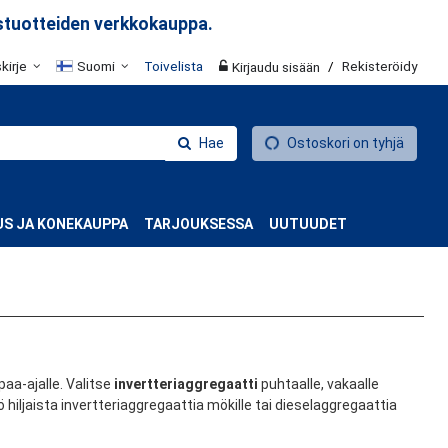
stuotteiden verkkokauppa.
skirje
Suomi
Toivelista
/
Rekisteröidy
Kirjaudu sisään
Hae
Ostoskori on tyhjä
S JA KONEKAUPPA
TARJOUKSESSA
UUTUUDET
aa-ajalle. Valitse
invertteriaggregaatti
puhtaalle, vakaalle
 hiljaista invertteriaggregaattia mökille tai dieselaggregaattia