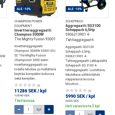
ALE
-10%
ALE
-10%
CHAMPION POWER
SCHEPPACH
Aggregaatti SG3100
EQUIPMENT
Scheppach 6,5Hp
i
Invertteriaggregaatti
Champion 3000W
5906213901 4-
The Mighty Fusion 93001
Tahtiaggregaatti
Invertteriaggregaatti
Aggregaatti SG3100
Champion 3000W 93001i-EU-
Scheppach 6,5Hp,
SC The Mighty Fusion
600W
5906213901 4-
Championin 3000 watin
Tahtiaggregaatti Lakkapäältä
invertteriaggregaatti on
in
Scheppach SG 3100 4-
todella tehokas ja miellyttävä
tahtiaggregaatti. Luotettava,
käyttää kompaktin kokonsa
liikuteltava sähkönlähde
sekä keveyden...
näppärässä koossa.
Moottori:...
(0)
11286 SEK
/
kpl
(0)
12540 SEK
5990 SEK
/
kpl
Tilattavissa
6655 SEK
Määrä
Heti varastosta 5 kpl
kpl
Määrä
kpl