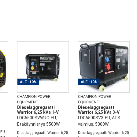
ALE
-10%
ALE
-10%
CHAMPION POWER
CHAMPION POWER
EQUIPMENT
EQUIPMENT
i
Dieselaggregaatti
Dieselaggregaatti
Warrior 6,25 kVa 1-V
Warrior 6,25 kVa 3-V
LDG6500SVWRC-EU,
LDG6500SV3-EU, ATS-
Etäkäynnistys 5500W
valmius, 5000W
EU-
Dieselaggregaatti Warrior 6,25
Dieselaggregaatti Warrior 6,25