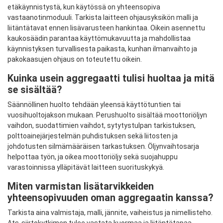
etäkäynnistystä, kun käytössä on yhteensopiva
vastaanotinmoduuli. Tarkista laitteen ohjausyksikön malli ja
liitäntätavat ennen lisävarusteen hankintaa. Oikein asennettu
kaukosäädin parantaa käyttömukavuutta ja mahdollistaa
käynnistyksen turvallisesta paikasta, kunhan ilmanvaihto ja
pakokaasujen ohjaus on toteutettu oikein.
Kuinka usein aggregaatti tulisi huoltaa ja mitä
se sisältää?
Säännöllinen huolto tehdään yleensä käyttö­tuntien tai
vuosihuoltojakson mukaan. Perushuolto sisältää moottoriöljyn
vaihdon, suodattimien vaihdot, sytytystulpan tarkistuksen,
polttoainejärjestelmän puhdistuksen sekä liitosten ja
johdotusten silmämääräisen tarkastuksen. Öljynvaihtosarja
helpottaa työn, ja oikea moottoriöljy sekä suojahuppu
varastoinnissa ylläpitävät laitteen suorituskykyä.
Miten varmistan lisätarvikkeiden
yhteensopivuuden oman aggregaatin kanssa?
Tarkista aina valmistaja, malli, jännite, vaiheistus ja nimellisteho.