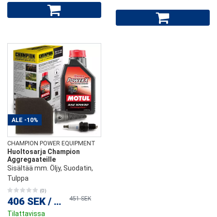
ALE
-10%
CHAMPION POWER EQUIPMENT
Huoltosarja Champion
Aggregaateille
Sisältää mm. Öljy, Suodatin,
Tulppa
(0)
451 SEK
406 SEK
/
kpl
Tilattavissa