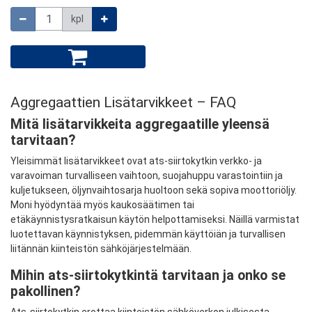
Määrä
kpl
Aggregaattien Lisätarvikkeet – FAQ
Mitä lisätarvikkeita aggregaatille yleensä
tarvitaan?
Yleisimmät lisätarvikkeet ovat ats-siirtokytkin verkko- ja
varavoiman turvalliseen vaihtoon, suojahuppu varastointiin ja
kuljetukseen, öljynvaihtosarja huoltoon sekä sopiva moottoriöljy.
Moni hyödyntää myös kaukosäätimen tai
etäkäynnistysratkaisun käytön helpottamiseksi. Näillä varmistat
luotettavan käynnistyksen, pidemmän käyttöiän ja turvallisen
liitännän kiinteistön sähköjärjestelmään.
Mihin ats-siirtokytkintä tarvitaan ja onko se
pakollinen?