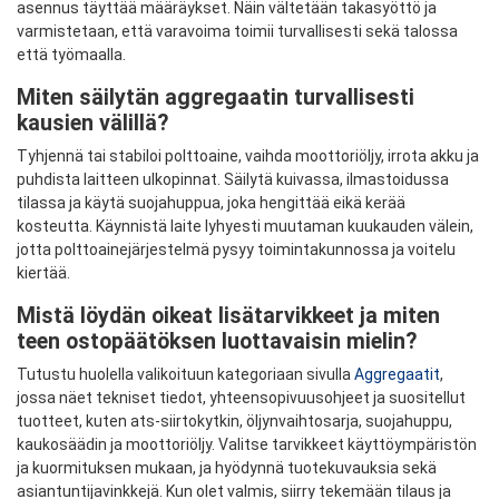
asennus täyttää määräykset. Näin vältetään takasyöttö ja
varmistetaan, että varavoima toimii turvallisesti sekä talossa
että työmaalla.
Miten säilytän aggregaatin turvallisesti
kausien välillä?
Tyhjennä tai stabiloi polttoaine, vaihda moottoriöljy, irrota akku ja
puhdista laitteen ulkopinnat. Säilytä kuivassa, ilmastoidussa
tilassa ja käytä suojahuppua, joka hengittää eikä kerää
kosteutta. Käynnistä laite lyhyesti muutaman kuukauden välein,
jotta polttoainejärjestelmä pysyy toimintakunnossa ja voitelu
kiertää.
Mistä löydän oikeat lisätarvikkeet ja miten
teen ostopäätöksen luottavaisin mielin?
Tutustu huolella valikoituun kategoriaan sivulla
Aggregaatit
,
jossa näet tekniset tiedot, yhteensopivuusohjeet ja suositellut
tuotteet, kuten ats-siirtokytkin, öljynvaihtosarja, suojahuppu,
kaukosäädin ja moottoriöljy. Valitse tarvikkeet käyttöympäristön
ja kuormituksen mukaan, ja hyödynnä tuotekuvauksia sekä
asiantuntijavinkkejä. Kun olet valmis, siirry tekemään tilaus ja