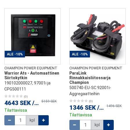
ALE
-10%
ALE
-10%
CHAMPION POWER EQUIPMENT
CHAMPION POWER EQUIPMENT
Warrior Ats - Automaattinen
ParaLink
Siirtokytkin
Rinnakkaisliitossarja
Champion
190102000027, 97001i ja
500740-EU-SC 92001i-
CPG500111
Aggregaatteihin
(0)
5159 SEK
4643 SEK
/
kpl
(0)
1496 SEK
1346 SEK
/
kpl
Tilattavissa
Tilattavissa
Määrä
kpl
Määrä
kpl