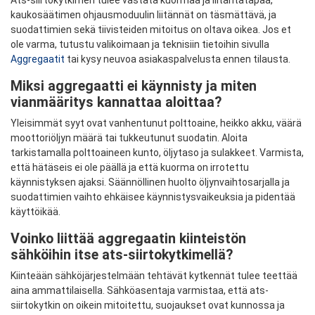
Ats-siirtokytkimen tulee vastata kuormaa ja liitäntätapaa,
kaukosäätimen ohjausmoduulin liitännät on täsmättävä, ja
suodattimien sekä tiivisteiden mitoitus on oltava oikea. Jos et
ole varma, tutustu valikoimaan ja teknisiin tietoihin sivulla
Aggregaatit
tai kysy neuvoa asiakaspalvelusta ennen tilausta.
Miksi aggregaatti ei käynnisty ja miten
vianmääritys kannattaa aloittaa?
Yleisimmät syyt ovat vanhentunut polttoaine, heikko akku, väärä
moottoriöljyn määrä tai tukkeutunut suodatin. Aloita
tarkistamalla polttoaineen kunto, öljytaso ja sulakkeet. Varmista,
että hätäseis ei ole päällä ja että kuorma on irrotettu
käynnistyksen ajaksi. Säännöllinen huolto öljynvaihtosarjalla ja
suodattimien vaihto ehkäisee käynnistysvaikeuksia ja pidentää
käyttöikää.
Voinko liittää aggregaatin kiinteistön
sähköihin itse ats-siirtokytkimellä?
Kiinteään sähköjärjestelmään tehtävät kytkennät tulee teettää
aina ammattilaisella. Sähköasentaja varmistaa, että ats-
siirtokytkin on oikein mitoitettu, suojaukset ovat kunnossa ja