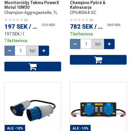
Moottoriöljy Tekma PowerX
Champion Pyörä &
Motul 10W30
Kahvasarja
Champion Aggregaateille, 1L
CPG40064-SC
(0)
(0)
219 SEK
869 SEK
197 SEK
/
kpl
782 SEK
/
kpl
197 SEK
/ l
Tilattavissa
Tilattavissa
Määrä
kpl
Määrä
kpl
ALE
-10%
ALE
-10%