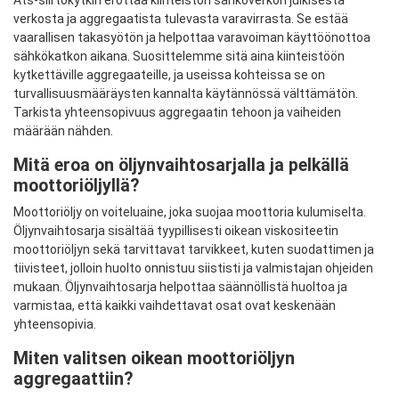
Ats-siirtokytkin erottaa kiinteistön sähköverkon julkisesta
verkosta ja aggregaatista tulevasta varavirrasta. Se estää
vaarallisen takasyötön ja helpottaa varavoiman käyttöönottoa
sähkökatkon aikana. Suosittelemme sitä aina kiinteistöön
kytkettäville aggregaateille, ja useissa kohteissa se on
turvallisuusmääräysten kannalta käytännössä välttämätön.
Tarkista yhteensopivuus aggregaatin tehoon ja vaiheiden
määrään nähden.
Mitä eroa on öljynvaihtosarjalla ja pelkällä
moottoriöljyllä?
Moottoriöljy on voiteluaine, joka suojaa moottoria kulumiselta.
Öljynvaihtosarja sisältää tyypillisesti oikean viskositeetin
moottoriöljyn sekä tarvittavat tarvikkeet, kuten suodattimen ja
tiivisteet, jolloin huolto onnistuu siististi ja valmistajan ohjeiden
mukaan. Öljynvaihtosarja helpottaa säännöllistä huoltoa ja
varmistaa, että kaikki vaihdettavat osat ovat keskenään
yhteensopivia.
Miten valitsen oikean moottoriöljyn
aggregaattiin?