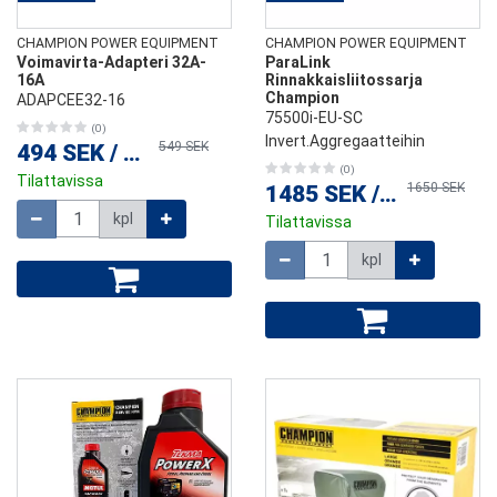
CHAMPION POWER EQUIPMENT
CHAMPION POWER EQUIPMENT
Voimavirta-Adapteri 32A-
ParaLink
16A
Rinnakkaisliitossarja
Champion
ADAPCEE32-16
75500i-EU-SC
(0)
Invert.Aggregaatteihin
549 SEK
494 SEK
/
kpl
(0)
Tilattavissa
1650 SEK
1485 SEK
/
kpl
Määrä
kpl
Tilattavissa
Määrä
kpl