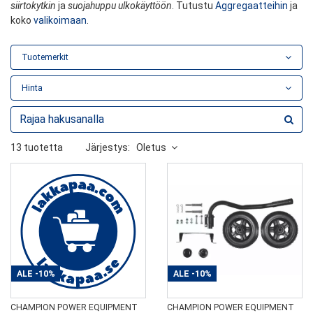
siirtokytkin
ja
suojahuppu ulkokäyttöön
. Tutustu
Aggregaatteihin
ja
koko
valikoimaan
.
Tuotemerkit
Hinta
13 tuotetta
Järjestys:
Oletus
ALE
-10%
ALE
-10%
CHAMPION POWER EQUIPMENT
CHAMPION POWER EQUIPMENT