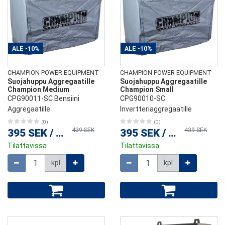
ALE
-10%
ALE
-10%
CHAMPION POWER EQUIPMENT
CHAMPION POWER EQUIPMENT
Suojahuppu Aggregaatille
Suojahuppu Aggregaatille
Champion Medium
Champion Small
CPG90011-SC Bensiini
CPG90010-SC
Aggregaatille
Invertteriaggregaatille
(0)
(0)
439 SEK
439 SEK
395 SEK
/
kpl
395 SEK
/
kpl
Tilattavissa
Tilattavissa
Määrä
Määrä
kpl
kpl