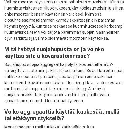
Valitse moottoriöljy valmistajan suosituksen mukaisesti. Kiinnitä
huomiota viskositeettiluokitukseen, käyttöolosuhteisiin ja siihen,
onko moottori bensiinikäyttöinen vai diesel. Kylmissä
olosuhteissa matalamman kylmäviskositeetin öljy parantaa
käynnistyvyyttä, kun taas raskaassa kuormituksessa korkeampi
kuumaviskositeetti voi tarjota paremman suojan. Säännöllinen
öljyn tarkistus ja vaihto pidentävät moottorin käyttöikää.
Mitä hyötyä suojahupusta on ja voinko
käyttää sitä ulkovarastoinnissa?
Suojahuppu suojaa aggregaattia pölyltä, kosteudelta ja UV-
säteilyltä varastoinnin ja kuljetuksen aikana. Se auttaa pitämään
sähkökomponentit puhtaina ja estää pinnan ennenaikaisen
kulumisen. Ulkovarastoinnissa valitse hengittävä, vedenkestävä
mutta ei tiivis huppu, jotta kondenssi ei kerry. Älä käytä
suojaustarvikkeita käynnissä olevan laitteen päällä, vaan
ainoastaan sammutettuna ja jäähtyneenä.
Voiko aggregaattia käyttää kaukosäätimellä
tai etäkäynnistyksellä?
Monet modernit mallit tukevat kaukosäädintä tai