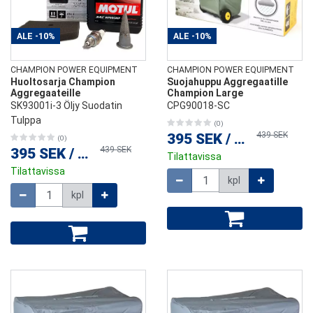
ALE
-10%
ALE
-10%
CHAMPION POWER EQUIPMENT
CHAMPION POWER EQUIPMENT
Huoltosarja Champion
Suojahuppu Aggregaatille
Aggregaateille
Champion Large
SK93001i-3 Öljy Suodatin
CPG90018-SC
Tulppa
(0)
439 SEK
395 SEK
/
kpl
(0)
439 SEK
395 SEK
/
kpl
Tilattavissa
Tilattavissa
Määrä
kpl
Määrä
kpl