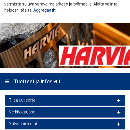
varmista sujuva varavoima arkeen ja työmaalle. Aloita valinta
helposti täältä:
Aggregaatit
.
Tuotteet ja infosivut
Tilaa uutiskirje
Verkkokauppa
Uutiskirje on ilmainen
Asiakaspalvelu
Yritysasiakkaat
Sähköposti
Tilaa