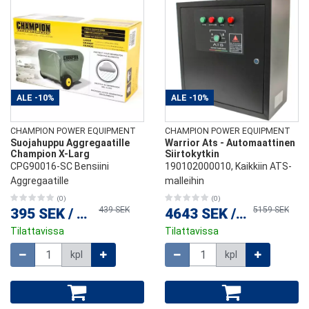
ALE
-10%
ALE
-10%
CHAMPION POWER EQUIPMENT
CHAMPION POWER EQUIPMENT
Suojahuppu Aggregaatille
Warrior Ats - Automaattinen
Champion X-Larg
Siirtokytkin
CPG90016-SC Bensiini
190102000010, Kaikkiin ATS-
Aggregaatille
malleihin
(0)
(0)
439 SEK
5159 SEK
395 SEK
/
kpl
4643 SEK
/
kpl
Tilattavissa
Tilattavissa
Määrä
Määrä
kpl
kpl