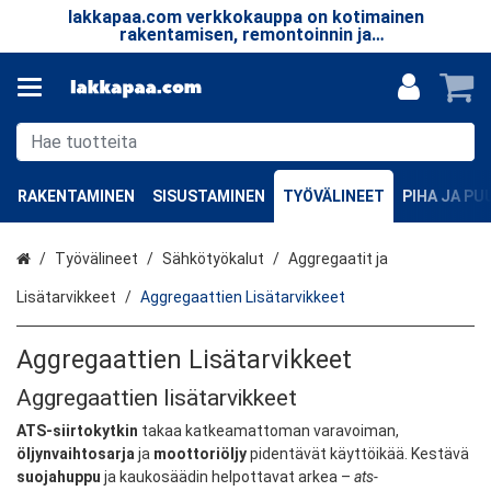
lakkapaa.com verkkokauppa on kotimainen
T
le.
rakentamisen, remontoinnin ja
taa
erikoistuotteiden verkkokauppa.
RAKENTAMINEN
SISUSTAMINEN
TYÖVÄLINEET
PIHA JA P
Etusivu
Työvälineet
Sähkötyökalut
Aggregaatit ja
Lisätarvikkeet
Aggregaattien Lisätarvikkeet
Aggregaattien Lisätarvikkeet
Aggregaattien lisätarvikkeet
ATS-siirtokytkin
takaa katkeamattoman varavoiman,
öljynvaihtosarja
ja
moottoriöljy
pidentävät käyttöikää. Kestävä
suojahuppu
ja kaukosäädin helpottavat arkea –
ats-