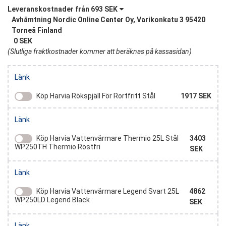
Leveranskostnader från
693 SEK
Avhämtning Nordic Online Center Oy, Varikonkatu 3 95420
Torneå Finland
0 SEK
(
Slutliga fraktkostnader kommer att beräknas på kassasidan
)
Länk
1917 SEK
Köp Harvia Rökspjäll För Rortfritt Stål
Spjäll Till Stålskorsten, Steel Harvia WHP270SP Harvias
Länk
isolerade spjällplatta gör stålskorstenen ännu bättre lämpad
för uppvärmda bastubyggnader som används på vintern.
3403
Köp Harvia Vattenvärmare Thermio 25L Stål
Den CE-märkta spjällplattan uppfyller brandsäkerhetskraven
WP250TH Thermio Rostfri
SEK
och kan installeras på alla Harvias stålskorstenar.
Harvia Vedenlämmitin Thermio 25 Litraa Teräs, WP250TH
Länk
Thermio RST Thermio-vedenlämmittimen tyylikäs
teräksinen ulkokuori sopii saunaan kuin saunaan. Vesi
4862
Köp Harvia Vattenvärmare Legend Svart 25L
lämpenee nopeasti Thermio-vedenlämmittimessä, sillä
WP250LD Legend Black
SEK
savuputki toimii vesisäiliön seinämänä. Hanaratkaisu on
viety pois kuuman vesisäiliön ja kiukaan luolta. Voit kiinnittää
Harvia Vedenlämmitin Legend Black 25 Litraa Musta,
Länk