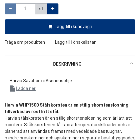
Harvia WHP500 –teräspiipun jatke on valmistettu
Mängd
ruostumattomasta teräksestä ja sen avulla Harvian
st
teräspiipun jatkaminen onnistuu helposti.
Lägg till i kundvagn
Fråga om produkten
Lägg till i önskelistan
BESKRIVNING
Harvia Savuhormi Asennusohje
Ladda ner
Harvia WHP1500 Stålskorsten är en stilig skorstenslösning
tillverkad av rostfritt stål.
Harvia stålskorsten är en stilig skorstenslösning som är lätt att
montera. Stålskorstenen tål stora temperaturskillnader och är
planerad att användas främst med vedeldade bastuugnar,
mindre braskaminer och spiskaminer i separata bastubyggnader.