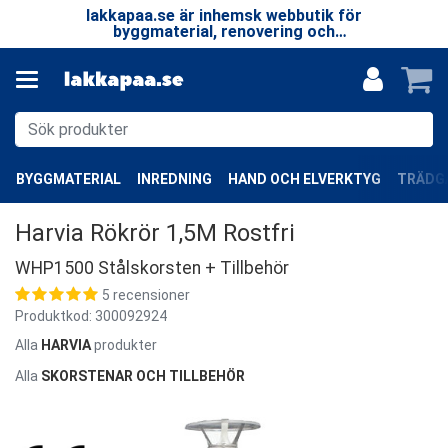
 LP
lakkapaa.se är inhemsk webbutik för
V
EN
byggmaterial, renovering och
—
specialprodukter.
BYGGMATERIAL
INREDNING
HAND OCH ELVERKTYG
TRÄDGÅ
Harvia Rökrör 1,5M Rostfri
WHP1500 Stålskorsten + Tillbehör
5 recensioner
Produktkod:
300092924
Alla
HARVIA
produkter
Alla
SKORSTENAR OCH TILLBEHÖR