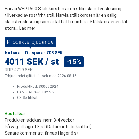
Harvia WHP1500 Stålskorsten är en stilig skorstenslösning
tillverkad av rostfritt stål. Harvia stålskorsten är en stilig
skorstenslösning som är lätt att montera. Stålskorstenen tål
stora...
Läs mer
Produkterbjudande
Nu bara
Du sparar
708 SEK
4011 SEK
/
st
-15%
RRP
4719 SEK
Erbjudandet giltigt till och med 2026-08-16 .
Produktkod:
300092924
EAN: 6417659002752
CE-Sertifikat
Beställbar
Produkten skickas inom 3-4 veckor
På väg till lagret 3 st (Datum inte bekräftat)
Senare kommer att finnas i lager 6 st