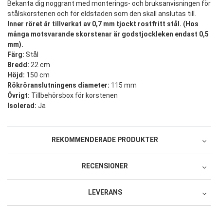
Bekanta dig noggrant med monterings- och bruksanvisningen för
stålskorstenen och för eldstaden som den skall anslutas till.
Inner röret är tillverkat av 0,7 mm tjockt rostfritt stål. (Hos
många motsvarande skorstenar är godstjockleken endast 0,5
mm).
Färg:
Stål
Bredd:
22 cm
Höjd:
150 cm
Rökröranslutningens diameter:
115 mm
Övrigt:
Tillbehörsbox för korstenen
Isolerad:
Ja
REKOMMENDERADE PRODUKTER
Rekommenderade produkter
RECENSIONER
Produkt
(
5
)
LEVERANS
5.0
/ 5.0
(
0
)
Avhämtning Nordic Online Center Oy,