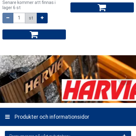
Senare kommer att finnas i
lager 6 st
Jari
,
2022-07-31
Mängd
st
Rejält skorstenspaket, lyser kvalite rätt igenom.
Riktigt bra pris.
Leveransen kom på sjunde dagen stod på artikeln att
den skickas inom 1-2 dagar men såg sedan på en ...
Läs mer
Produkt
Service och leverans
Olli-Pekka
,
2021-01-13
Produkt
Produkter och informationsidor
Service och leverans