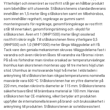
Ytterhöljet och innerröret av rostfritt stål ger en hållbar produkt
som bibehåller sitt utseende. Stålskorstenens standardleverans
innehåller en 1,5 meter lång stålskorsten samt en tillbehörsbox,
som innehåller regnhatt, regnkrage av gummi samt
monteringssats för regnkrage, genomföringskrage av rostfritt
stål till innertaket, genomföringstätning och -skydd för
stålskorsten. Även ett 1 (WHP1500) meter långt oisolerad
rostfritt rökrör ingår. Till stålskorstenen finns ytterligare 0,5
(WHP500) och 1,0 (WHP1000) meter långa tilläggsdelar att få.
Tack vare den geniala mekanismen skruvas tilläggsdelarna fast i
varandra och även rökrören låses till varandra via fårorna i rören.
På så vis förhindrar man rörelse orsakad av temperaturväxlingar.
Inomhus kan skorstenen monteras upp till tre meters höjd utan
stöd. Utomhus är motsvarande höjd två meter. I eldstaden i
anknytning till stålskorsten kan rökgastemperaturens nominella
maxvärde vara 600 ºC. Stålskorstenen har en yttre diameter på
220 mm, medan rökrörets diameter är 115 mm. Stålskorstenens
säkerhetsavstånd till brännbara material är 100 mm. Harvias
stålskorsten har CE-märkning, vilket betyder att produkten
uppfyller de internationella kraven på brand- och brukssäkerhet i
anknytning till produkten. Stålskorstenen är soteldsresistent.