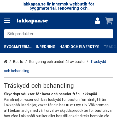
 LP
lakkapaa.se är inhemsk webbutik för
V
EN
byggmaterial, renovering och
—
specialprodukter.
BYGGMATERIAL
INREDNING
HAND OCH ELVERKTYG
TRÄDGÅ
Hem
Bastu
Rengöring och underhåll av bastu
Träskydd-
och behandling
Träskydd-och behandling
Skyddsprodukter för lavar och paneler från Lakkapää.
Parafinoljor, vaxer och bastuskydd för bastun förmånligt från
Lakkapää. Med oljor, vaxer får din bastu ett nytt liv. Välkommen
att bekanta dig med vårt urval av skyddsprodukter för bastulavar
hos våra Lakkapää butiker eller beställ enkelt direkt hem via vår