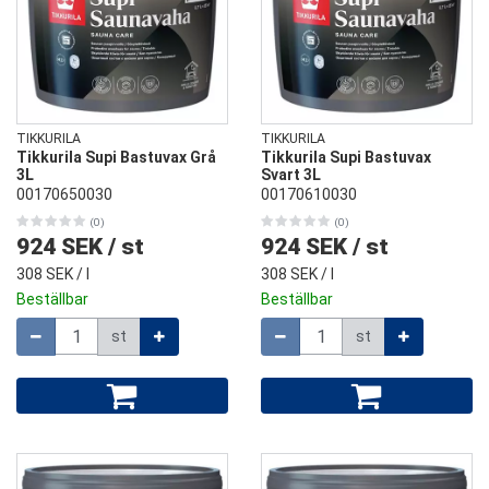
TIKKURILA
TIKKURILA
Tikkurila Supi Bastuvax Grå
Tikkurila Supi Bastuvax
3L
Svart 3L
00170650030
00170610030
(0)
(0)
924 SEK
/
st
924 SEK
/
st
308 SEK
/ l
308 SEK
/ l
Beställbar
Beställbar
Mängd
Mängd
st
st