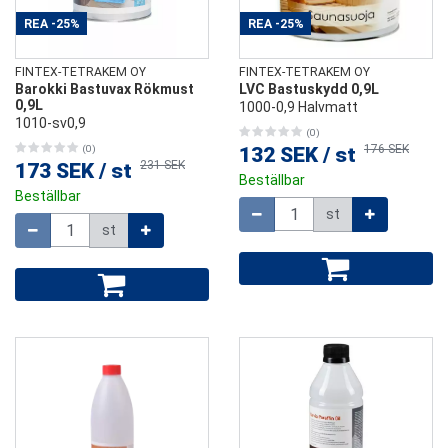
REA
-25%
REA
-25%
FINTEX-TETRAKEM OY
FINTEX-TETRAKEM OY
Barokki Bastuvax Rökmust
LVC Bastuskydd 0,9L
0,9L
1000-0,9 Halvmatt
1010-sv0,9
(0)
176 SEK
(0)
132 SEK
/
st
231 SEK
173 SEK
/
st
Beställbar
Beställbar
Mängd
st
Mängd
st