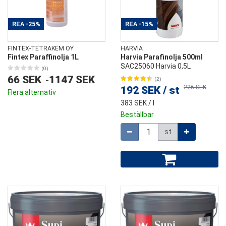
REA
-25%
REA
-15%
FINTEX-TETRAKEM OY
HARVIA
Fintex Paraffinolja 1L
Harvia Parafinolja 500ml
SAC25060 Harvia 0,5L
(0)
66 SEK
-
1147 SEK
(2)
226 SEK
192 SEK
/
st
Flera alternativ
383 SEK
/ l
Beställbar
Mängd
st