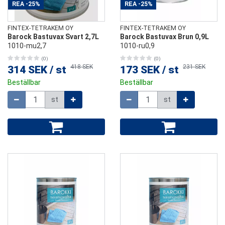
REA
-25%
REA
-25%
FINTEX-TETRAKEM OY
FINTEX-TETRAKEM OY
Barock Bastuvax Svart 2,7L
Barock Bastuvax Brun 0,9L
1010-mu2,7
1010-ru0,9
(0)
(0)
418 SEK
231 SEK
314 SEK
/
st
173 SEK
/
st
Beställbar
Beställbar
Mängd
Mängd
st
st