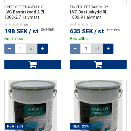
FINTEX-TETRAKEM OY
FINTEX-TETRAKEM OY
LVC Bastuskydd 2,7L
LVC Bastuskydd 9L
1000-2,7 Halvmatt
1000-9 Halvmatt
(0)
(0)
264 SEK
847 SEK
198 SEK
/
st
635 SEK
/
st
Beställbar
Beställbar
Mängd
Mängd
st
st
REA
-25%
REA
-25%