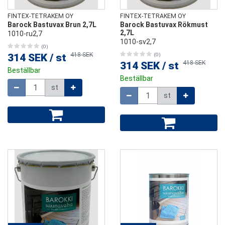
FINTEX-TETRAKEM OY
FINTEX-TETRAKEM OY
Barock Bastuvax Brun 2,7L
Barock Bastuvax Rökmust
2,7L
1010-ru2,7
1010-sv2,7
(0)
418 SEK
314 SEK
/
st
(0)
418 SEK
314 SEK
/
st
Beställbar
Beställbar
Mängd
st
Mängd
st