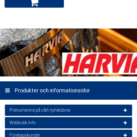
Produkter och informationsidor
Prenumerera på vårt nyhetsbrev
Webbutik Info
Nyhetsbrevet är gratis
Kundservice
Företagskunder
e-post