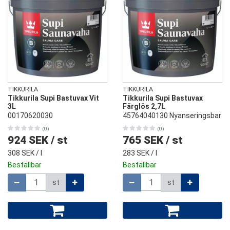
TIKKURILA
TIKKURILA
Tikkurila Supi Bastuvax Vit
Tikkurila Supi Bastuvax
3L
Färglös 2,7L
00170620030
45764040130 Nyanseringsbar
(0)
(0)
924 SEK
/
st
765 SEK
/
st
308 SEK
/ l
283 SEK
/ l
Beställbar
Beställbar
Mängd
Mängd
st
st