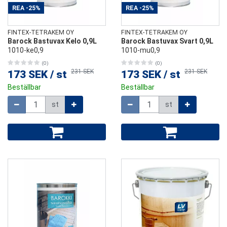
REA
-25%
REA
-25%
FINTEX-TETRAKEM OY
FINTEX-TETRAKEM OY
Barock Bastuvax Kelo 0,9L
Barock Bastuvax Svart 0,9L
1010-ke0,9
1010-mu0,9
(0)
(0)
231 SEK
231 SEK
173 SEK
/
st
173 SEK
/
st
Beställbar
Beställbar
Mängd
Mängd
st
st