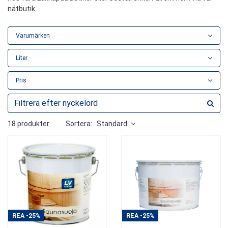
nätbutik.
Varumärken
Liter
Pris
18 produkter
Sortera:
Standard
REA
-25%
REA
-25%