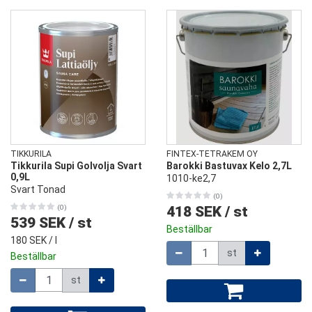
TIKKURILA
FINTEX-TETRAKEM OY
Tikkurila Supi Golvolja Svart
Barokki Bastuvax Kelo 2,7L
0,9L
1010-ke2,7
Svart Tonad
(0)
(0)
418 SEK
/
st
539 SEK
/
st
Beställbar
180 SEK
/ l
Mängd
st
Beställbar
Mängd
st