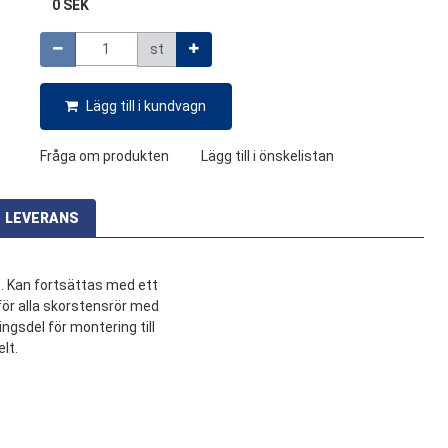
0 SEK
Mängd
st
Lägg till i kundvagn
Fråga om produkten
Lägg till i önskelistan
LEVERANS
n. Kan fortsättas med ett
för alla skorstensrör med
ngsdel för montering till
lt.