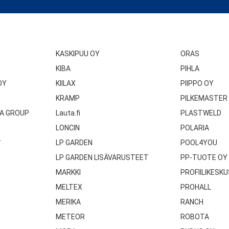
KASKIPUU OY
ORAS
KIBA
PIHLA
OY
KIILAX
PIIPPO OY
KRAMP
PILKEMASTER
A GROUP
Lauta.fi
PLASTWELD
LONCIN
POLARIA
A
LP GARDEN
POOL4YOU
LP GARDEN LISÄVARUSTEET
PP-TUOTE OY
MARKKI
PROFIILIKESKU
MELTEX
PROHALL
MERIKA
RANCH
METEOR
ROBOTA