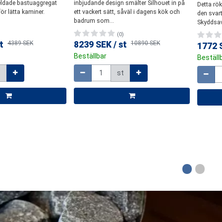
eldade bastuaggregat
inbjudande design smälter Silhouet in på
Detta rök
Glaslucka
(0)
ör lätta kaminer.
ett vackert sätt, såväl i dagens kök och
den svar
)
9518 SEK
/
st
11198 SEK
badrum som...
Skyddsav
t
4389 SEK
5040 
Beställbar
)
(0)
Mängd
Beställ
t
4389 SEK
8239 SEK
/
st
10890 SEK
1772 
Mängd
et 6 st (Datum inte
st
Beställbar
Beställ
Mängd
att finnas i
Mängd
t
st
t