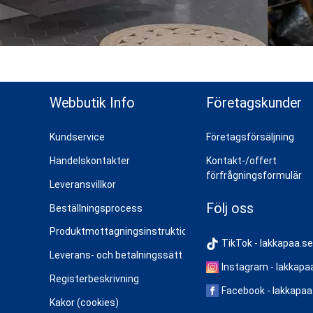
ns topp
Webbutik Info
Företagskunder
Kundservice
Företagsförsäljning
Handelskontakter
Kontakt-/offert
förfrågningsformulär
Leveransvillkor
Följ oss
Beställningsprocess
Produktmottagningsinstruktioner
TikTok - lakkapaa.se
Leverans- och betalningssätt
Instagram - lakkapa
Registerbeskrivning
Facebook - lakkapaa
Kakor (cookies)