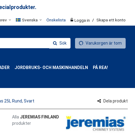
ecialprodukter.
brev
Svenska
Önskelista
/
Skapa ett konto
Logga in
Sök
Varukorgen är tom
ADER
JORDBRUKS- OCH MASKINHANDELN
PÅ REA!
s 25L Rund, Svart
Dela produkt
Alla
JEREMIAS FINLAND
produkter