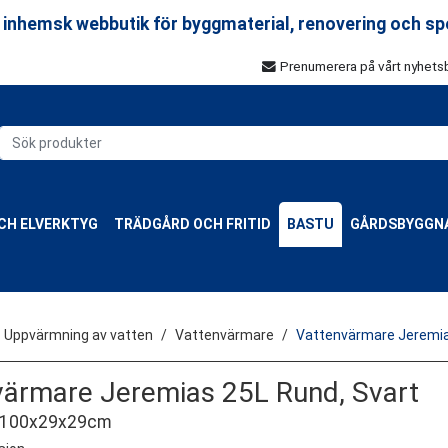
 inhemsk webbutik för byggmaterial, renovering och sp
Prenumerera på vårt nyhets
CH ELVERKTYG
TRÄDGÅRD OCH FRITID
BASTU
GÅRDSBYGGN
Uppvärmning av vatten
Vattenvärmare
Vattenvärmare Jeremia
värmare Jeremias 25L Rund, Svart
t 100x29x29cm