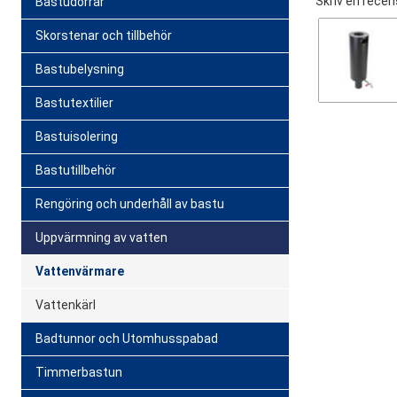
Skriv en recen
Bastudörrar
Skorstenar och tillbehör
Bastubelysning
Bastutextilier
Bastuisolering
Bastutillbehör
Rengöring och underhåll av bastu
Uppvärmning av vatten
Vattenvärmare
Vattenkärl
Badtunnor och Utomhusspabad
Timmerbastun