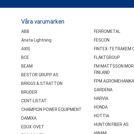
Våra varumärken
ABB
FERROMETAL
Aneta Lightning
FESCON
AXIS
FINTEX-TETRAKEM 
BCE
FLÄKTGROUP
BEAM
FM MATTSSON MOR
FINLAND
BESTOR GRUPP AS
FPM AGROMEHANIK
BRIGGS & STRATTON
GARDENA
BRUDER
HARVIA
CENT-LISTAT
HONDA
CHAMPION POWER EQUIPMENT
HOTTIA
DAMIXA
HUNTON FIBER AS
EDUX-OVET
HWAM