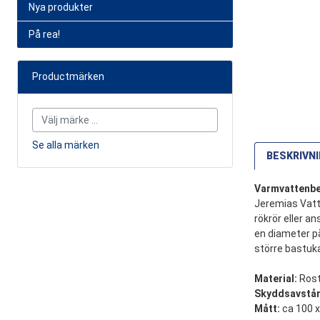
Nya produkter
På rea!
Productmärken
Se alla märken
BESKRIVN
Varmvattenber
Jeremias Vatte
rökrör eller a
en diameter på
större bastuka
Material:
Rost
Skyddsavstå
Mått:
ca 100 