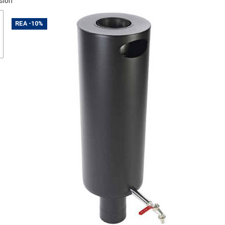
sion
REA
-10%