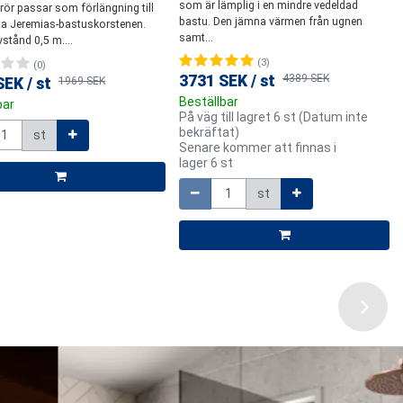
som är lämplig i en mindre vedeldad
rör passar som förlängning till
n av...
(0)
bastu. Den jämna värmen från ugnen
ta Jeremias-bastuskorstenen.
3880 SEK
/
st
4565 SEK
(1)
samt...
stånd 0,5 m....
SEK
/
st
5929 SEK
Beställbar
(3)
(0)
Mängd
bar
3731 SEK
/
st
4389 SEK
SEK
/
st
1969 SEK
st
Beställbar
st
bar
Mä
På väg till lagret 6 st (Datum inte
Mä
bekräftat)
st
Senare kommer att finnas i
lager 6 st
Mängd
st