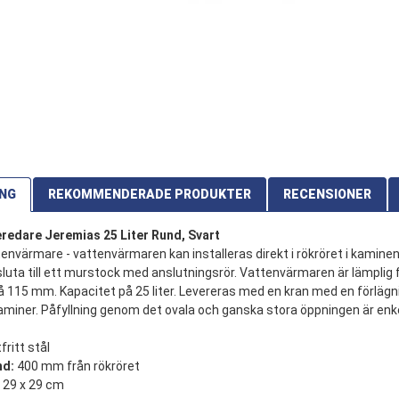
ING
REKOMMENDERADE PRODUKTER
RECENSIONER
edare Jeremias 25 Liter Rund, Svart
nvärmare - vattenvärmaren kan installeras direkt i rökröret i kamine
nsluta till ett murstock med anslutningsrör. Vattenvärmaren är lämplig 
 115 mm. Kapacitet på 25 liter. Levereras med en kran med en förlägni
miner. Påfyllning genom det ovala och ganska stora öppningen är enke
fritt stål
nd:
400 mm från rökröret
x 29 x 29 cm