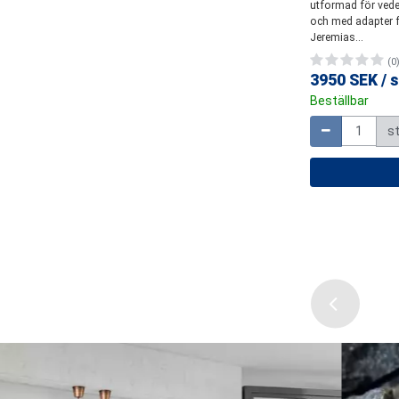
utformad för ved
samt...
och med adapter f
(3
Jeremias...
3731 SEK
/
s
(0
Beställbar
3950 SEK
/
s
På väg till lagr
Beställbar
bekräftat)
Mängd
Senare kommer 
s
lager 6 st
Mängd
s