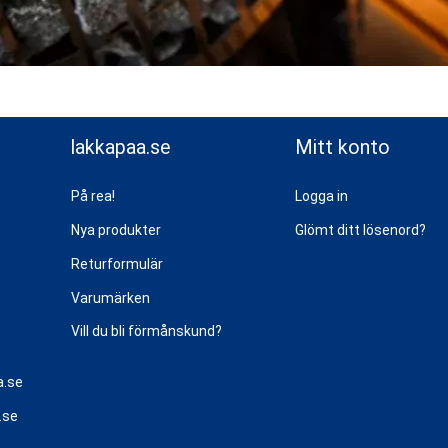
lakkapaa.se
Mitt konto
På rea!
Logga in
Nya produkter
Glömt ditt lösenord?
Returformulär
Varumärken
Vill du bli förmånskund?
a.se
.se