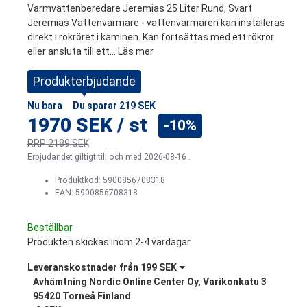
Varmvattenberedare Jeremias 25 Liter Rund, Svart
Jeremias Vattenvärmare - vattenvärmaren kan installeras
direkt i rökröret i kaminen. Kan fortsättas med ett rökrör
eller ansluta till ett...
Läs mer
Produkterbjudande
Nu bara
Du sparar
219 SEK
1970 SEK
/
st
-10%
RRP
2189 SEK
Erbjudandet giltigt till och med 2026-08-16 .
Produktkod:
5900856708318
EAN: 5900856708318
Beställbar
Produkten skickas inom 2-4 vardagar
Leveranskostnader från
199 SEK
Avhämtning Nordic Online Center Oy, Varikonkatu 3
95420 Torneå Finland