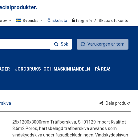
ecialprodukter.
brev
Svenska
Önskelista
/
Skapa ett konto
Logga in
Sök
Varukorgen är tom
ADER
JORDBRUKS- OCH MASKINHANDELN
PÅ REA!
skiva
Dela produkt
25x1200x3000mm Träfiberskiva, SH01129 Import Kvalitet
3,6m2 Porös, hartsbelagd träfiberskiva används som
vindskyddskiva under fasadbeklädningen. Vindskyddskivan