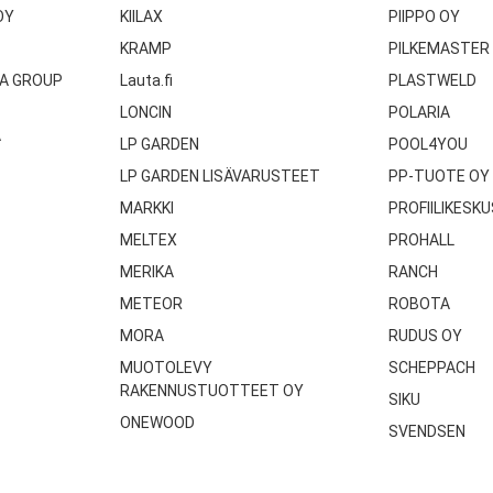
OY
KIILAX
PIIPPO OY
KRAMP
PILKEMASTER
A GROUP
Lauta.fi
PLASTWELD
LONCIN
POLARIA
A
LP GARDEN
POOL4YOU
LP GARDEN LISÄVARUSTEET
PP-TUOTE OY
MARKKI
PROFIILIKESKU
MELTEX
PROHALL
MERIKA
RANCH
METEOR
ROBOTA
MORA
RUDUS OY
MUOTOLEVY
SCHEPPACH
RAKENNUSTUOTTEET OY
SIKU
ONEWOOD
SVENDSEN