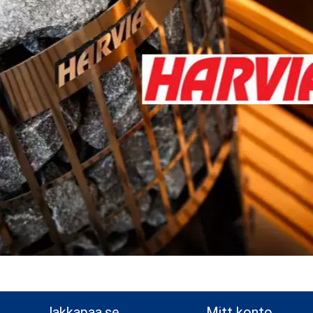
ers ytterväggs- och
 som ett vindskyddande,
)
t
lakkapaa.se
Mitt konto