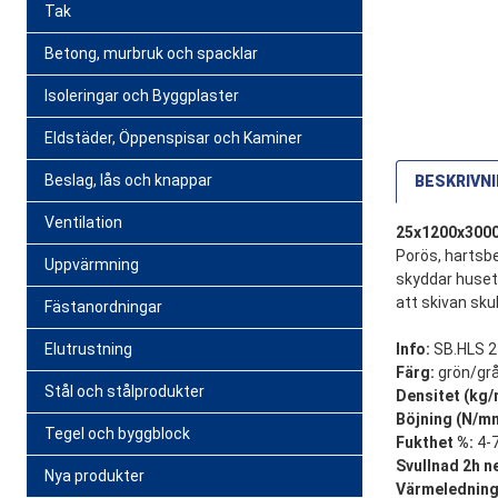
Tak
Betong, murbruk och spacklar
Isoleringar och Byggplaster
Eldstäder, Öppenspisar och Kaminer
Beslag, lås och knappar
BESKRIVN
Ventilation
25x1200x3000
Porös, hartsb
Uppvärmning
skyddar huset 
att skivan skul
Fästanordningar
Elutrustning
Info:
SB.HLS 
Färg:
grön/gr
Stål och stålprodukter
Densitet (kg/
Böjning (N/m
Tegel och byggblock
Fukthet %:
4-
Svullnad 2h n
Nya produkter
Värmelednin