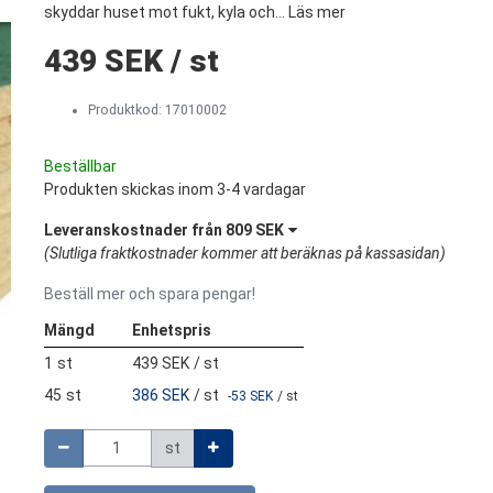
skyddar huset mot fukt, kyla och...
Läs mer
439 SEK
/
st
Produktkod:
17010002
Beställbar
Produkten skickas inom 3-4 vardagar
Leveranskostnader från
809 SEK
(
Slutliga fraktkostnader kommer att beräknas på kassasidan
)
Beställ mer och spara pengar!
Mängd
Enhetspris
1
st
439 SEK
/
st
45
st
386 SEK
/
st
-
53 SEK
/
st
Mängd
st