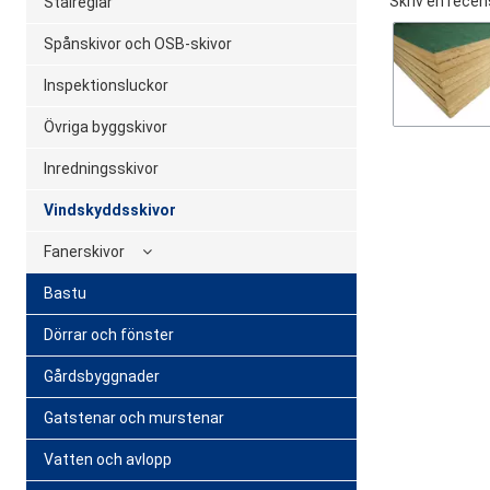
Skriv en recen
Stålreglar
Spånskivor och OSB-skivor
Inspektionsluckor
Övriga byggskivor
Inredningsskivor
Vindskyddsskivor
Fanerskivor
Bastu
Dörrar och fönster
Gårdsbyggnader
Gatstenar och murstenar
Vatten och avlopp