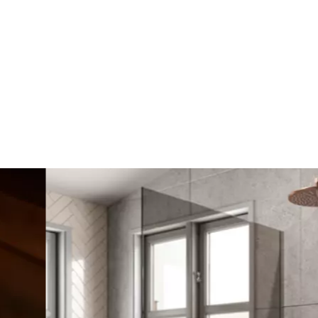
Transporttjänst
1011 SEK
Slutliga fraktkostnader kommer att beräknas på kassasidan
Valfria tjänster:
Mekanisk Lossning Av Lasten
Organiserad, Kommer Att Lastas Av Bredvid
Bilen
cker du till att ge oss tillstånd att publicera den på denna
och media. lakkapaa.se förbehåller sig rätten att inte
ka samtycker du till dessa villkor.