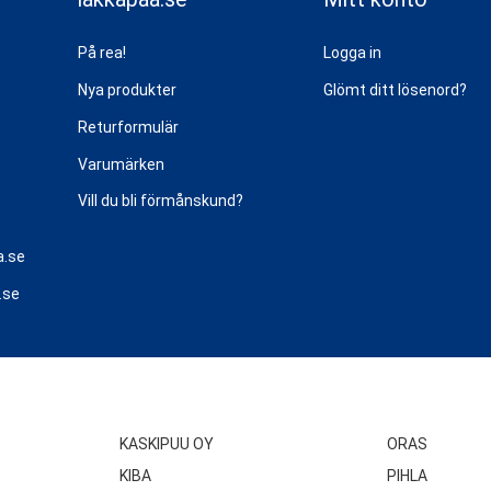
På rea!
Logga in
Nya produkter
Glömt ditt lösenord?
Returformulär
Varumärken
Vill du bli förmånskund?
a.se
.se
KASKIPUU OY
ORAS
KIBA
PIHLA