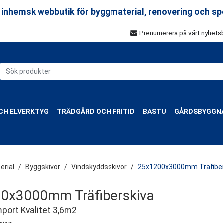
 inhemsk webbutik för byggmaterial, renovering och sp
Prenumerera på vårt nyhets
CH ELVERKTYG
TRÄDGÅRD OCH FRITID
BASTU
GÅRDSBYGGN
rial
Byggskivor
Vindskyddsskivor
25x1200x3000mm Träfiber
0x3000mm Träfiberskiva
port Kvalitet 3,6m2