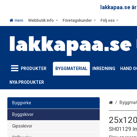
arar
lakkapaa.se är
Hem
Webbutik Info
Företagskunder
Följ oss
PRODUKTER
BYGGMATERIAL
INREDNING
HAND O
NYA PRODUKTER
Hem
Byggmate
Byggvirke
Byggskivor
25x120
Gipsskivor
SH01129 Im