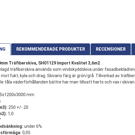
ING
REKOMMENDERADE PRODUKTER
RECENSIONER
mm Träfiberskiva, SH01129 Import Kvalitet 3,6m2
elagd träfiberskiva används som vindskyddskiva under fasadbeklädnin
mot fukt, kyla och drag. Skivans färg är grön/grå. Tillverkad av träfibe
le tåla väderförhållanden bättre har man tillsatt harts och vax i skivan
25x1200x3000 mm
å
m3):
250 +/- 20
m2):
1,0
7
edsänkning:
under 6%
gsförmåga:
0,05