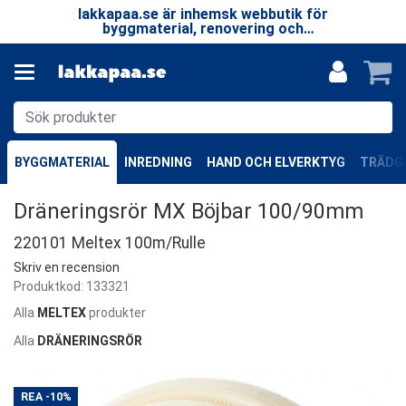
 LP
lakkapaa.se är inhemsk webbutik för
V
EN
byggmaterial, renovering och
—
specialprodukter.
BYGGMATERIAL
INREDNING
HAND OCH ELVERKTYG
TRÄDGÅ
Dräneringsrör MX Böjbar 100/90mm
220101 Meltex 100m/Rulle
Skriv en recension
Produktkod:
133321
Alla
MELTEX
produkter
Alla
DRÄNERINGSRÖR
REA
-10%