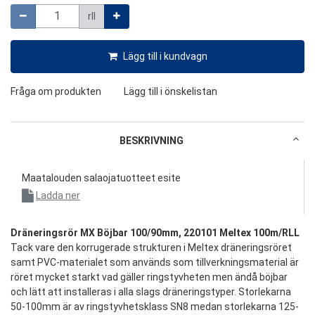
Mängd
rll
Lägg till i kundvagn
Fråga om produkten
Lägg till i önskelistan
BESKRIVNING
Maatalouden salaojatuotteet esite
Ladda ner
Dräneringsrör MX Böjbar 100/90mm, 220101 Meltex 100m/RLL
Tack vare den korrugerade strukturen i Meltex dräneringsröret
samt PVC-materialet som används som tillverkningsmaterial är
röret mycket starkt vad gäller ringstyvheten men ändå böjbar
och lätt att installeras i alla slags dräneringstyper. Storlekarna
50-100mm är av ringstyvhetsklass SN8 medan storlekarna 125-