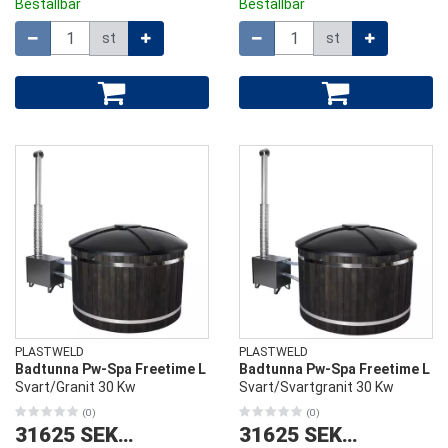
Beställbar
Beställbar
Mängd
Mängd
st
st
PLASTWELD
PLASTWELD
Badtunna Pw-Spa Freetime L
Badtunna Pw-Spa Freetime L
Svart/Granit 30 Kw
Svart/Svartgranit 30 Kw
(0)
(0)
31625 SEK
/
st
31625 SEK
/
st