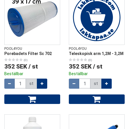
POOL4YOU
POOL4YOU
Porebadets Filter Sc 702
Teleskopisk arm 1,2M - 3,2M
(0)
(0)
352 SEK
/
st
352 SEK
/
st
Beställbar
Beställbar
Mängd
Mängd
st
st