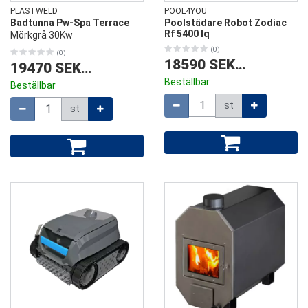
PLASTWELD
POOL4YOU
Badtunna Pw-Spa Terrace
Poolstädare Robot Zodiac
Rf 5400 Iq
Mörkgrå 30Kw
(0)
(0)
18590 SEK
/
st
19470 SEK
/
st
Beställbar
Beställbar
Mängd
Mängd
st
st