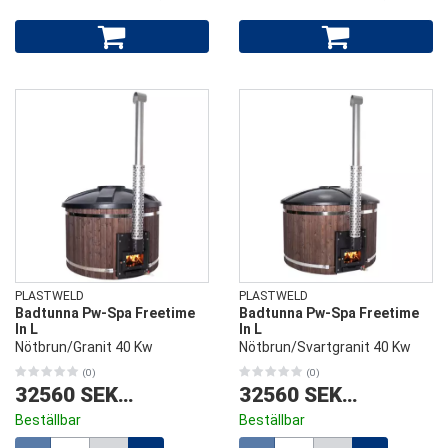
PLASTWELD
PLASTWELD
Badtunna Pw-Spa Freetime
Badtunna Pw-Spa Freetime
In L
In L
Nötbrun/Granit 40 Kw
Nötbrun/Svartgranit 40 Kw
(0)
(0)
32560 SEK
/
st
32560 SEK
/
st
Beställbar
Beställbar
Mängd
Mängd