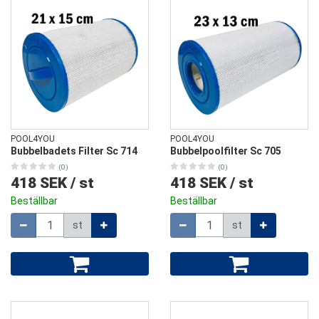
POOL4YOU
POOL4YOU
Bubbelbadets Filter Sc 714
Bubbelpoolfilter Sc 705
(0)
(0)
418 SEK
/
st
418 SEK
/
st
Beställbar
Beställbar
Mängd
Mängd
st
st