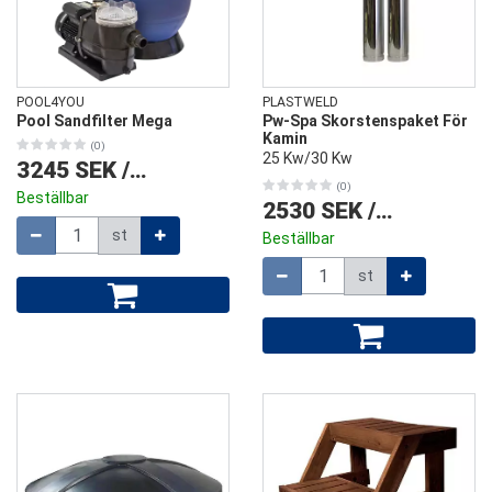
POOL4YOU
PLASTWELD
Pool Sandfilter Mega
Pw-Spa Skorstenspaket För
Kamin
(0)
25 Kw/30 Kw
3245 SEK
/
st
(0)
Beställbar
2530 SEK
/
st
Mängd
st
Beställbar
Mängd
st