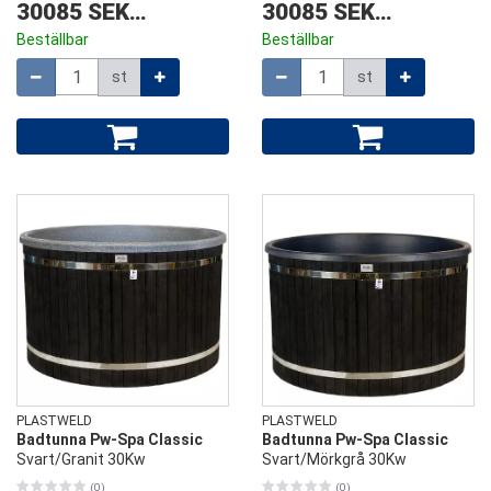
30085 SEK
/
st
30085 SEK
/
st
Beställbar
Beställbar
Mängd
Mängd
st
st
PLASTWELD
PLASTWELD
Badtunna Pw-Spa Classic
Badtunna Pw-Spa Classic
Svart/Granit 30Kw
Svart/Mörkgrå 30Kw
(0)
(0)