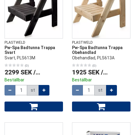
PLASTWELD
PLASTWELD
Pw-Spa Badtunna Trappa
Pw-Spa Badtunna Trappa
Svart
Obehandlad
Svart, PLS613M
Obehandlad, PLS613A
(0)
(0)
2299 SEK
/
st
1925 SEK
/
st
Beställbar
Beställbar
Mängd
Mängd
st
st