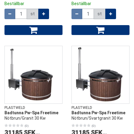
Beställbar
Beställbar
Mängd
Mängd
st
st
PLASTWELD
PLASTWELD
Badtunna Pw-Spa Freetime
Badtunna Pw-Spa Freetime
Nötbrun/Granit 30 Kw
Nötbrun/Svartgranit 30 Kw
(0)
(0)
31185 SEK
/
st
31185 SEK
/
st