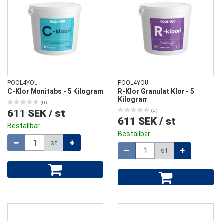
POOL4YOU
POOL4YOU
C-Klor Monitabs - 5 Kilogram
R-Klor Granulat Klor - 5
Kilogram
(0)
611 SEK
/
st
(0)
611 SEK
/
st
Beställbar
Beställbar
Mängd
st
Mängd
st