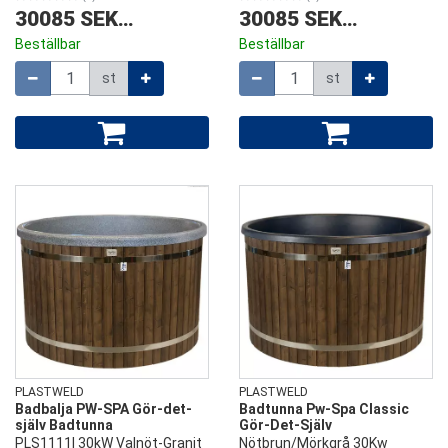
30085 SEK
/
st
30085 SEK
/
st
Beställbar
Beställbar
Mängd
Mängd
st
st
PLASTWELD
PLASTWELD
Badbalja PW-SPA Gör-det-
Badtunna Pw-Spa Classic
själv Badtunna
Gör-Det-Själv
PLS1111I 30kW Valnöt-Granit
Nötbrun/Mörkgrå 30Kw