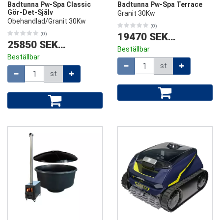
Badtunna Pw-Spa Classic
Badtunna Pw-Spa Terrace
Gör-Det-Själv
Granit 30Kw
Obehandlad/Granit 30Kw
(0)
(0)
19470 SEK
/
st
25850 SEK
/
st
Beställbar
Beställbar
Mängd
st
Mängd
st