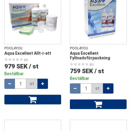
POOL4YOU
POOL4YOU
Aqua Excellent Allt-i-ett
Aqua Excellent
Fyllnadsförpackning
(0)
979 SEK
/
st
(0)
759 SEK
/
st
Beställbar
Beställbar
Mängd
st
Mängd
st