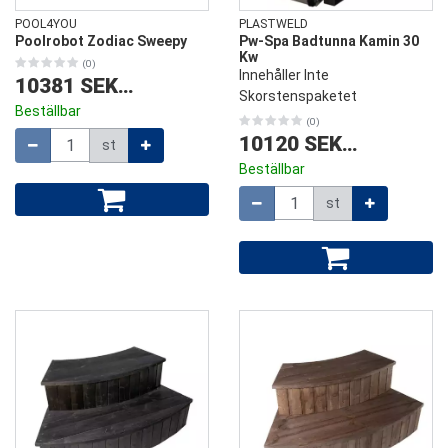
POOL4YOU
PLASTWELD
Poolrobot Zodiac Sweepy
Pw-Spa Badtunna Kamin 30
Kw
(0)
Innehåller Inte
10381 SEK
/
st
Skorstenspaketet
Beställbar
(0)
Mängd
10120 SEK
/
st
st
Beställbar
Mängd
st