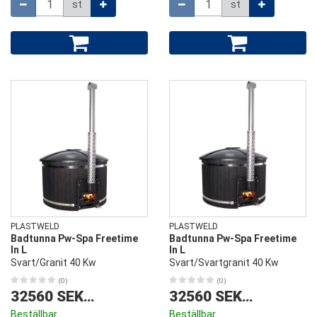
st
st
PLASTWELD
PLASTWELD
Badtunna Pw-Spa Freetime
Badtunna Pw-Spa Freetime
In L
In L
Svart/Granit 40 Kw
Svart/Svartgranit 40 Kw
(0)
(0)
32560 SEK
/
st
32560 SEK
/
st
Beställbar
Beställbar