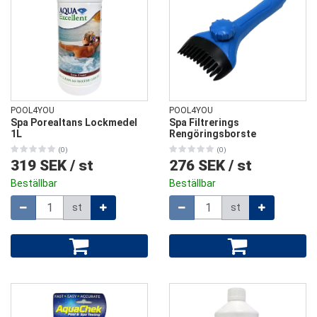
POOL4YOU
POOL4YOU
Spa Porealtans Lockmedel
Spa Filtrerings
1L
Rengöringsborste
(0)
(0)
319 SEK
/
st
276 SEK
/
st
Beställbar
Beställbar
Mängd
Mängd
st
st