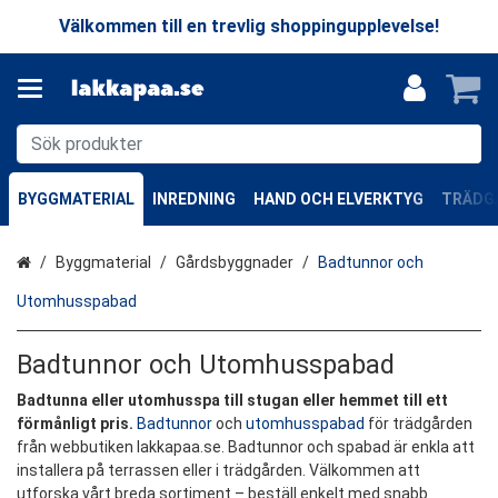
Välkommen till en trevlig shoppingupplevelse!
BYGGMATERIAL
INREDNING
HAND OCH ELVERKTYG
TRÄDGÅ
Hem
Byggmaterial
Gårdsbyggnader
Badtunnor och
Utomhusspabad
Badtunnor och Utomhusspabad
Badtunna eller utomhusspa till stugan eller hemmet till ett
förmånligt pris.
Badtunnor
och
utomhusspabad
för trädgården
från webbutiken lakkapaa.se. Badtunnor och spabad är enkla att
installera på terrassen eller i trädgården. Välkommen att
utforska vårt breda sortiment – beställ enkelt med snabb