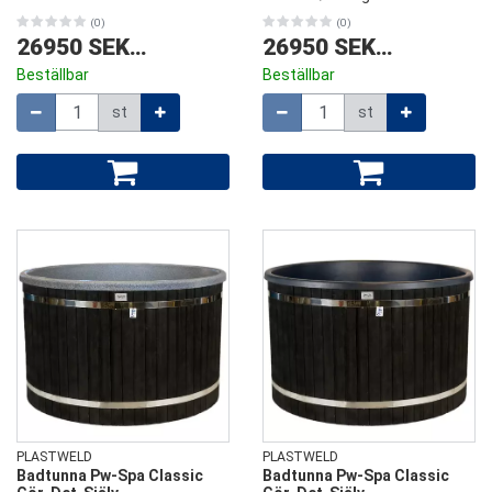
(0)
(0)
26950 SEK
/
st
26950 SEK
/
st
Beställbar
Beställbar
Mängd
Mängd
st
st
PLASTWELD
PLASTWELD
Badtunna Pw-Spa Classic
Badtunna Pw-Spa Classic