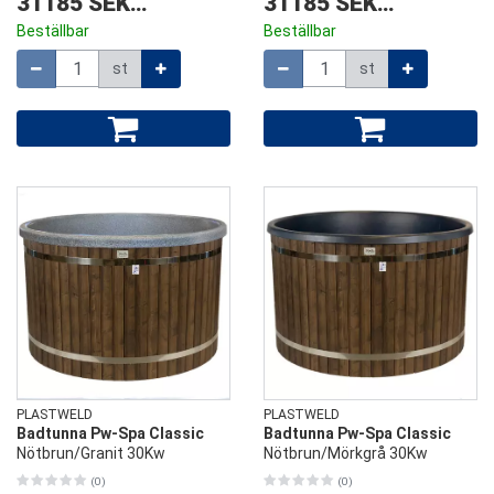
31185 SEK
/
st
31185 SEK
/
st
Beställbar
Beställbar
Mängd
Mängd
st
st
PLASTWELD
PLASTWELD
Badtunna Pw-Spa Classic
Badtunna Pw-Spa Classic
Nötbrun/Granit 30Kw
Nötbrun/Mörkgrå 30Kw
(0)
(0)