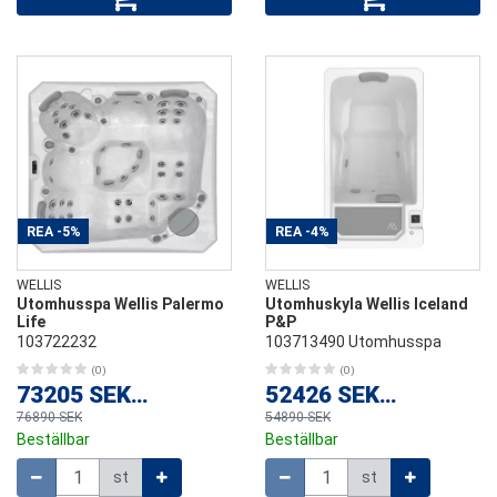
REA
-5%
REA
-4%
WELLIS
WELLIS
Utomhusspa Wellis Palermo
Utomhuskyla Wellis Iceland
Life
P&P
103722232
103713490 Utomhusspa
(0)
(0)
73205 SEK
/
st
52426 SEK
/
st
76890 SEK
54890 SEK
Beställbar
Beställbar
Mängd
Mängd
st
st