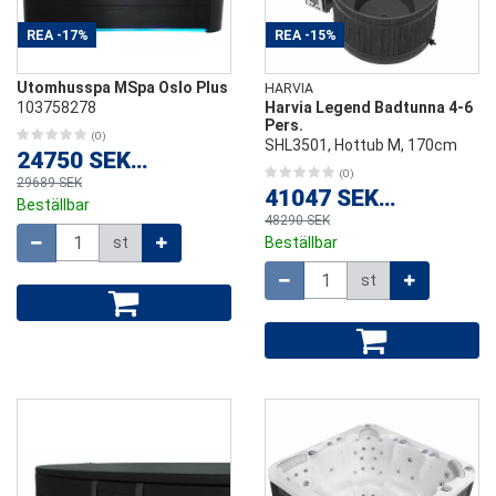
REA
-17%
REA
-15%
Utomhusspa MSpa Oslo Plus
HARVIA
103758278
Harvia Legend Badtunna 4-6
Pers.
(0)
SHL3501, Hottub M, 170cm
24750 SEK
/
st
(0)
29689 SEK
41047 SEK
/
st
Beställbar
48290 SEK
Mängd
st
Beställbar
Mängd
st