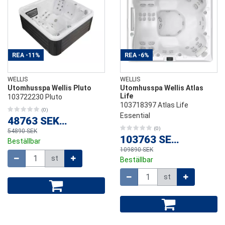
REA
-11%
REA
-6%
WELLIS
WELLIS
Utomhusspa Wellis Pluto
Utomhusspa Wellis Atlas
Life
103722230 Pluto
103718397 Atlas Life
(0)
Essential
48763 SEK
/
st
(0)
54890 SEK
103763 SEK
/
st
Beställbar
109890 SEK
Mängd
st
Beställbar
Mängd
st