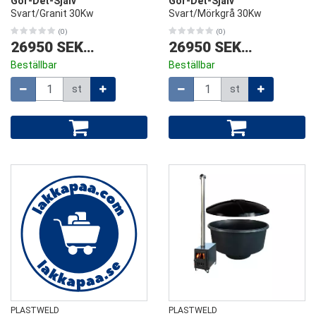
Gör-Det-Själv
Gör-Det-Själv
Svart/Granit 30Kw
Svart/Mörkgrå 30Kw
(0)
(0)
26950 SEK
/
st
26950 SEK
/
st
Beställbar
Beställbar
Mängd
Mängd
st
st
PLASTWELD
PLASTWELD