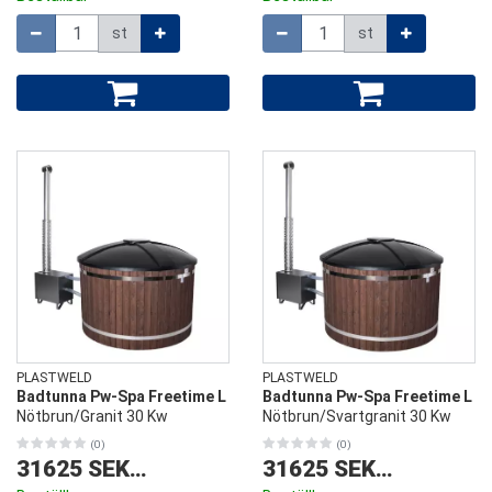
Mängd
Mängd
st
st
PLASTWELD
PLASTWELD
Badtunna Pw-Spa Freetime L
Badtunna Pw-Spa Freetime L
Nötbrun/Granit 30 Kw
Nötbrun/Svartgranit 30 Kw
(0)
(0)
31625 SEK
/
st
31625 SEK
/
st