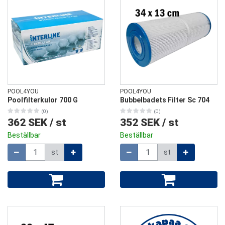
POOL4YOU
POOL4YOU
Poolfilterkulor 700 G
Bubbelbadets Filter Sc 704
(0)
(0)
362 SEK
/
st
352 SEK
/
st
Beställbar
Beställbar
Mängd
Mängd
st
st