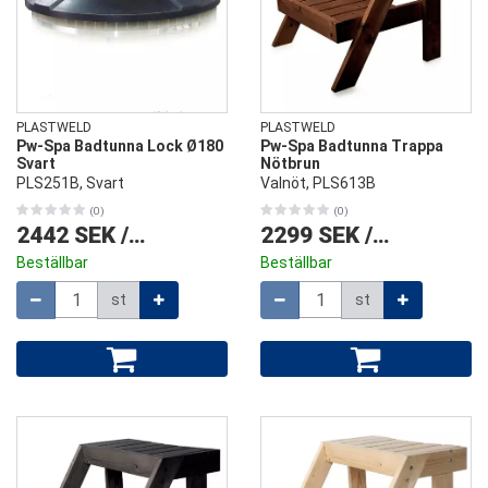
PLASTWELD
PLASTWELD
Pw-Spa Badtunna Lock Ø180
Pw-Spa Badtunna Trappa
Svart
Nötbrun
PLS251B, Svart
Valnöt, PLS613B
(0)
(0)
2442 SEK
/
st
2299 SEK
/
st
Beställbar
Beställbar
Mängd
Mängd
st
st