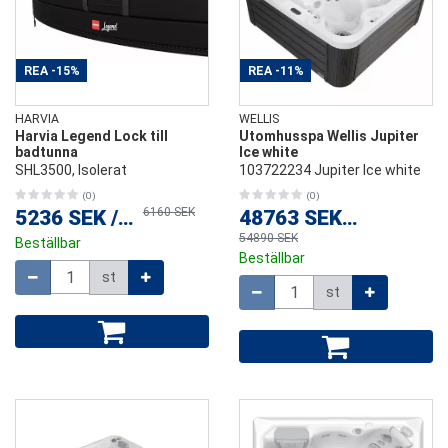
REA
-15%
REA
-11%
HARVIA
WELLIS
Harvia Legend Lock till
Utomhusspa Wellis Jupiter
badtunna
Ice white
SHL3500, Isolerat
103722234 Jupiter Ice white
(0)
(0)
6160 SEK
5236 SEK
/
st
48763 SEK
/
st
54890 SEK
Beställbar
Beställbar
Mängd
st
Mängd
st