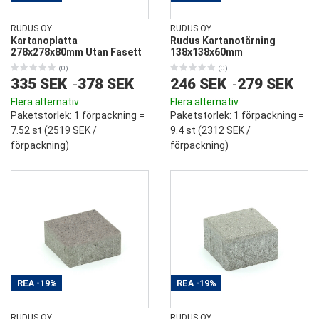
RUDUS OY
RUDUS OY
Kartanoplatta
Rudus Kartanotärning
278x278x80mm Utan Fasett
138x138x60mm
(0)
(0)
335 SEK
-
378 SEK
246 SEK
-
279 SEK
Flera alternativ
Flera alternativ
Paketstorlek
: 1 förpackning =
Paketstorlek
: 1 förpackning =
7.52 st (
2519 SEK
/
9.4 st (
2312 SEK
/
förpackning)
förpackning)
REA
-19%
REA
-19%
RUDUS OY
RUDUS OY