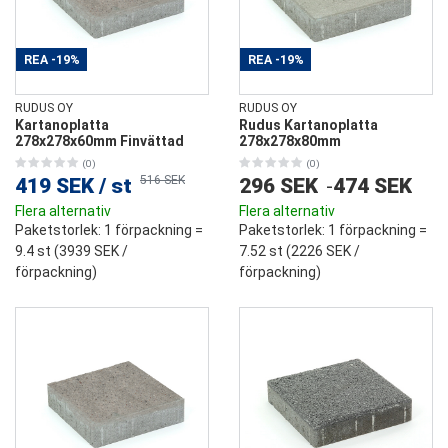
REA
-19%
REA
-19%
RUDUS OY
RUDUS OY
Kartanoplatta
Rudus Kartanoplatta
278x278x60mm Finvättad
278x278x80mm
(0)
(0)
516 SEK
419 SEK
/
st
296 SEK
-
474 SEK
Flera alternativ
Flera alternativ
Paketstorlek
: 1 förpackning =
Paketstorlek
: 1 förpackning =
9.4 st (
3939 SEK
/
7.52 st (
2226 SEK
/
förpackning)
förpackning)