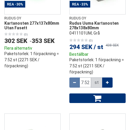
REA
-30%
REA
-33%
RUDUS OY
RUDUS OY
Kartanosten 277x137x80mm
Rudus Uuma Kartanosten
Utan Fasett
278x138x80mm
0411101UM, Grå
(0)
302 SEK
-
353 SEK
(0)
438 SEK
294 SEK
/
st
Flera alternativ
Paketstorlek
: 1 förpackning =
Beställbar
7.52 st (
2271 SEK
/
Paketstorlek
: 1 förpackning =
förpackning)
7.52 st (
2211 SEK
/
förpackning)
Mängd
st