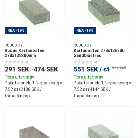
REA
-19%
REA
-19%
RUDUS OY
RUDUS OY
Rudus Kartanosten
Kartanosten 278x138x80
278x138x80mm
Sandblästrad
(0)
(0)
679 SEK
291 SEK
-
474 SEK
551 SEK
/
st
Flera alternativ
Flera alternativ
Paketstorlek
: 1 förpackning =
Paketstorlek
: 1 förpackning =
7.52 st (
2188 SEK
/
7.52 st (
4144 SEK
/
förpackning)
förpackning)