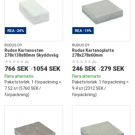
REA
-24%
REA
-19%
RUDUS OY
RUDUS OY
Rudus Kartanosten
Rudus Kartanoplatta
278x138x80mm Skyddsväg
278x278x60mm
(0)
(0)
766 SEK
-
1054 SEK
246 SEK
-
279 SEK
Flera alternativ
Flera alternativ
Paketstorlek
: 1 förpackning =
Paketstorlek
: 1 förpackning =
7.52 st (
5760 SEK
/
9.4 st (
2312 SEK
/
förpackning)
förpackning)