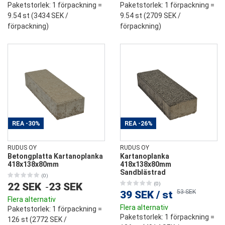
Paketstorlek
: 1 förpackning =
Paketstorlek
: 1 förpackning =
9.54 st (
3434 SEK
/
9.54 st (
2709 SEK
/
förpackning)
förpackning)
REA
-30%
REA
-26%
RUDUS OY
RUDUS OY
Betongplatta Kartanoplanka
Kartanoplanka
418x138x80mm
418x138x80mm
Sandblästrad
(0)
22 SEK
-
23 SEK
(0)
53 SEK
39 SEK
/
st
Flera alternativ
Flera alternativ
Paketstorlek
: 1 förpackning =
Paketstorlek
: 1 förpackning =
126 st (
2772 SEK
/