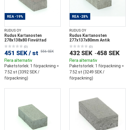
REA
-19%
REA
-28%
RUDUS OY
RUDUS OY
Rudus Kartanosten
Rudus Kartanosten
278x138x80 Finvättad
277x137x80mm Antik
(0)
(0)
556 SEK
451 SEK
/
st
432 SEK
-
458 SEK
Flera alternativ
Flera alternativ
Paketstorlek
: 1 förpackning =
Paketstorlek
: 1 förpackning =
7.52 st (
3392 SEK
/
7.52 st (
3249 SEK
/
förpackning)
förpackning)