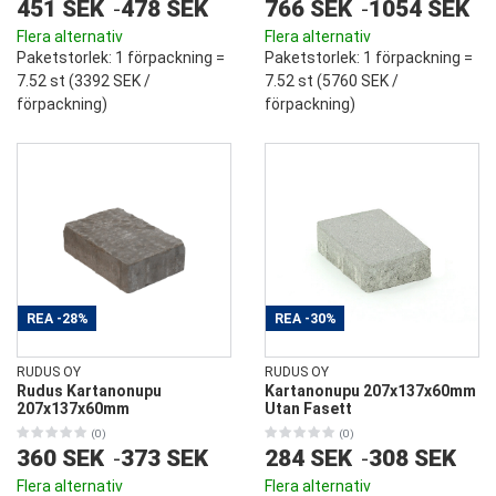
451 SEK
-
478 SEK
766 SEK
-
1054 SEK
Flera alternativ
Flera alternativ
Paketstorlek
: 1 förpackning =
Paketstorlek
: 1 förpackning =
7.52 st (
3392 SEK
/
7.52 st (
5760 SEK
/
förpackning)
förpackning)
REA
-28%
REA
-30%
RUDUS OY
RUDUS OY
Rudus Kartanonupu
Kartanonupu 207x137x60mm
207x137x60mm
Utan Fasett
(0)
(0)
360 SEK
-
373 SEK
284 SEK
-
308 SEK
Flera alternativ
Flera alternativ