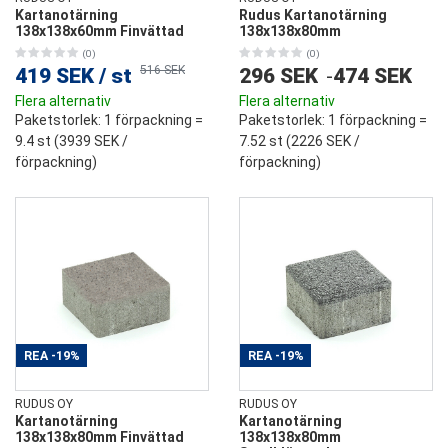
Kartanotärning
Rudus Kartanotärning
138x138x60mm Finvättad
138x138x80mm
(0)
(0)
516 SEK
419 SEK
/
st
296 SEK
-
474 SEK
Flera alternativ
Flera alternativ
Paketstorlek
: 1 förpackning =
Paketstorlek
: 1 förpackning =
9.4 st (
3939 SEK
/
7.52 st (
2226 SEK
/
förpackning)
förpackning)
REA
-19%
REA
-19%
RUDUS OY
RUDUS OY
Kartanotärning
Kartanotärning
138x138x80mm Finvättad
138x138x80mm