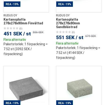
REA
-19%
REA
-19%
RUDUS OY
RUDUS OY
Kartanoplatta
Kartanoplatta
278x278x80mm Finvättad
278x278x80mm
Sandblästrad
(0)
556 SEK
451 SEK
/
st
(0)
679 SEK
551 SEK
/
st
Flera alternativ
Flera alternativ
Paketstorlek
: 1 förpackning =
Paketstorlek
: 1 förpackning =
7.52 st (
3392 SEK
/
7.52 st (
4144 SEK
/
förpackning)
förpackning)
REA
-19%
REA
-19%