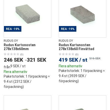
REA
-19%
REA
-19%
RUDUS OY
RUDUS OY
Rudus Kartonosten
Rudus Kartanosten
278x138x60mm
278x138x60 Finvättad
(0)
(0)
516 SEK
246 SEK
-
321 SEK
419 SEK
/
st
9 SEK
/ st
Flera alternativ
från
Paketstorlek
: 1 förpackning =
Flera alternativ
9.4 st (
3939 SEK
/
Paketstorlek
: 1 förpackning =
förpackning)
9.4 st (
2312 SEK
/
förpackning)