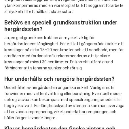
ytan komprimeras med en vibratorplatta. Ett noggrant förarbete
är nyckeln till ett hållbart slutresultat.
Behövs en speciell grundkonstruktion under
hergårdssten?
Ja, en god grundkonstruktion är mycket viktig för
hergårdsstenens långlivighet. För ett lätt gångområde räcker ett
krosslager på cirka 15–20 centimeter och ett sandbädd, men för
områden med fordonstrafik rekommenderas ett tjockare
krosslager på minst 30 centimeter. En korrekt utförd grund
förhindrar att stenarna sjunker och rör sig.
Hur underhålls och rengörs hergårdssten?
Underhållet av hergårdssten är ganska enkelt. Vanlig smuts
försvinner med vattentvättning eller borstning. Eventuell moss-
och ogräsväxt kan bekämpas med specialrengöringsmedel eller
högtryckstvätt. För långtidsskydd av stenarna kan man överväga
att använda impregnering, vilket underlättar rengöringen och
håller färgen levande längre.
Klarar hergårdssten den finska vintern och