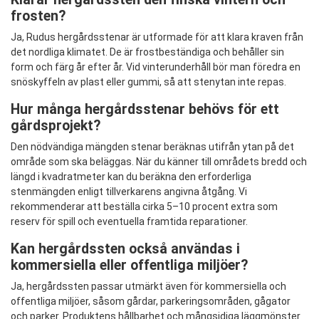
frosten?
Ja, Rudus hergårdsstenar är utformade för att klara kraven från
det nordliga klimatet. De är frostbeständiga och behåller sin
form och färg år efter år. Vid vinterunderhåll bör man föredra en
snöskyffeln av plast eller gummi, så att stenytan inte repas.
Hur många hergårdsstenar behövs för ett
gårdsprojekt?
Den nödvändiga mängden stenar beräknas utifrån ytan på det
område som ska beläggas. När du känner till områdets bredd och
längd i kvadratmeter kan du beräkna den erforderliga
stenmängden enligt tillverkarens angivna åtgång. Vi
rekommenderar att beställa cirka 5–10 procent extra som
reserv för spill och eventuella framtida reparationer.
Kan hergårdssten också användas i
kommersiella eller offentliga miljöer?
Ja, hergårdssten passar utmärkt även för kommersiella och
offentliga miljöer, såsom gårdar, parkeringsområden, gågator
och parker. Produktens hållbarhet och mångsidiga läggmönster