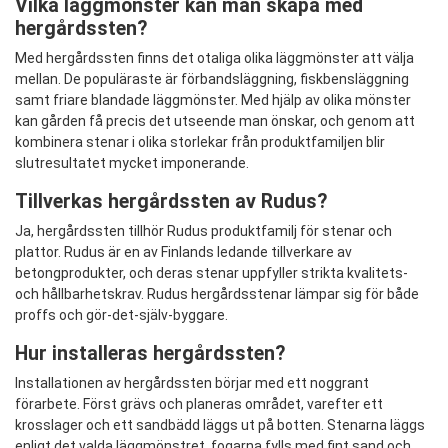
Vilka läggmönster kan man skapa med
hergårdssten?
Med hergårdssten finns det otaliga olika läggmönster att välja
mellan. De populäraste är förbandsläggning, fiskbensläggning
samt friare blandade läggmönster. Med hjälp av olika mönster
kan gården få precis det utseende man önskar, och genom att
kombinera stenar i olika storlekar från produktfamiljen blir
slutresultatet mycket imponerande.
Tillverkas hergårdssten av Rudus?
Ja, hergårdssten tillhör Rudus produktfamilj för stenar och
plattor. Rudus är en av Finlands ledande tillverkare av
betongprodukter, och deras stenar uppfyller strikta kvalitets-
och hållbarhetskrav. Rudus hergårdsstenar lämpar sig för både
proffs och gör-det-själv-byggare.
Hur installeras hergårdssten?
Installationen av hergårdssten börjar med ett noggrant
förarbete. Först grävs och planeras området, varefter ett
krosslager och ett sandbädd läggs ut på botten. Stenarna läggs
enligt det valda läggmönstret, fogarna fylls med fint sand och