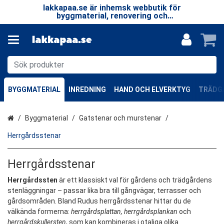
 LP
lakkapaa.se är inhemsk webbutik för
V
EN
byggmaterial, renovering och
—
specialprodukter.
BYGGMATERIAL
INREDNING
HAND OCH ELVERKTYG
TRÄDGÅ
Hem
Byggmaterial
Gatstenar och murstenar
Herrgårdsstenar
Herrgårdsstenar
Herrgårdssten
är ett klassiskt val för gårdens och trädgårdens
stenläggningar – passar lika bra till gångvägar, terrasser och
gårdsområden. Bland Rudus herrgårdsstenar hittar du de
välkända formerna:
herrgårdsplattan, herrgårdsplankan
och
herrgårdskullersten
, som kan kombineras i otaliga olika