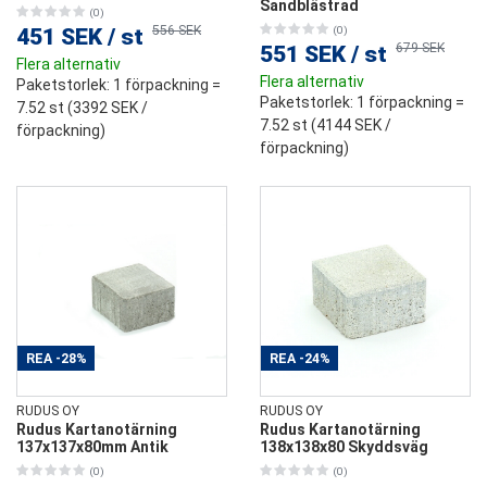
Sandblästrad
(0)
556 SEK
451 SEK
/
st
(0)
679 SEK
551 SEK
/
st
Flera alternativ
Flera alternativ
Paketstorlek
: 1 förpackning =
Paketstorlek
: 1 förpackning =
7.52 st (
3392 SEK
/
7.52 st (
4144 SEK
/
förpackning)
förpackning)
REA
-28%
REA
-24%
RUDUS OY
RUDUS OY
Rudus Kartanotärning
Rudus Kartanotärning
137x137x80mm Antik
138x138x80 Skyddsväg
(0)
(0)