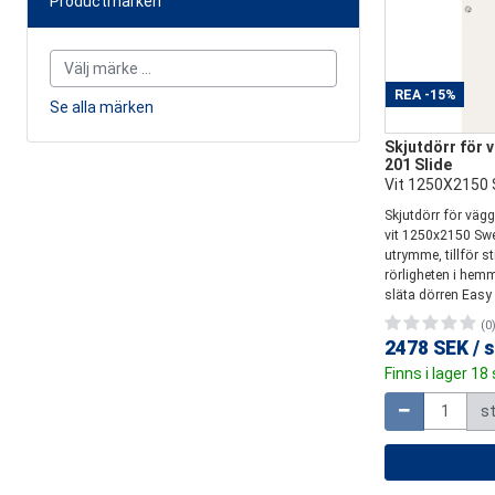
Productmärken
Ett namn du v
bredvid din re
REA
-15%
REA
-15%
Se alla märken
Skjutdörr för
201 Slide
Skjutdörr för
Vit 1250X2150
201 Slide
Skjutdörr för väg
Vit 1250X2150
vit 1250x2150 Swe
Skjutdörr för väg
utrymme, tillför st
vit 1250x2150 Swe
rörligheten i hemm
utrymme, tillför st
släta dörren Easy 
rörligheten i hemm
(0
släta dörren Easy 
2478 SEK
/
s
(0
Finns i lager 18 
2478 SEK
/
s
Mängd
Finns i lager 18 
s
Mängd
s