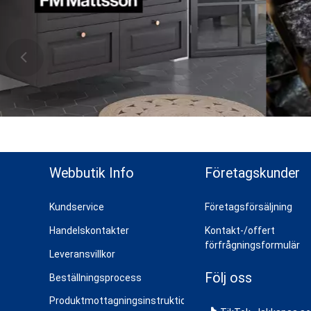
ns topp
Webbutik Info
Företagskunder
Kundservice
Företagsförsäljning
Handelskontakter
Kontakt-/offert
förfrågningsformulär
Leveransvillkor
Följ oss
Beställningsprocess
Produktmottagningsinstruktioner