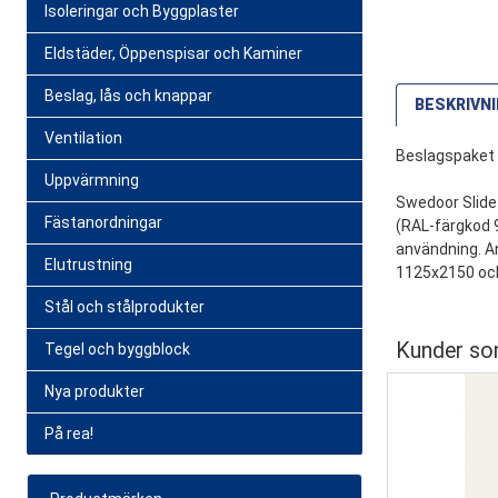
Isoleringar och Byggplaster
Eldstäder, Öppenspisar och Kaminer
Beslag, lås och knappar
BESKRIVN
Ventilation
Beslagspaket 
Uppvärmning
Swedoor Slide 
Fästanordningar
(RAL-färgkod 9
användning. An
Elutrustning
1125x2150 oc
Stål och stålprodukter
Rekommen
Direktleverans
1499 SEK
Kunder som
Tegel och byggblock
Recense
Produkt
Nya produkter
Service 
På rea!
Namn