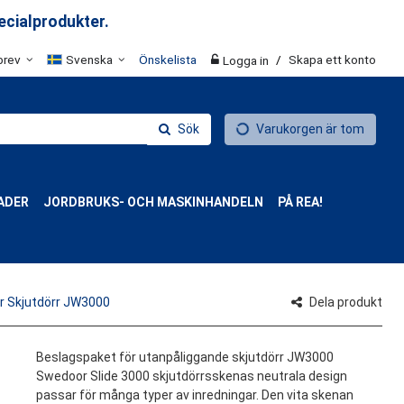
ecialprodukter.
brev
Svenska
Önskelista
/
Skapa ett konto
Logga in
Sök
Varukorgen är tom
ADER
JORDBRUKS- OCH MASKINHANDELN
PÅ REA!
r Skjutdörr JW3000
Dela produkt
Beslagspaket för utanpåliggande skjutdörr JW3000
Swedoor Slide 3000 skjutdörrsskenas neutrala design
passar för många typer av inredningar. Den vita skenan