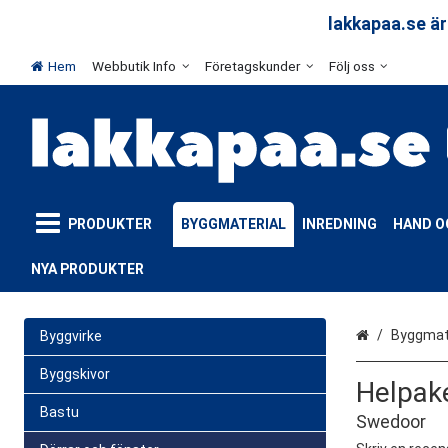
arar
lakkapaa.se är
Hem
Webbutik Info
Företagskunder
Följ oss
PRODUKTER
BYGGMATERIAL
INREDNING
HAND O
NYA PRODUKTER
Hem
Byggmate
Byggvirke
Byggskivor
Helpak
Bastu
Swedoor