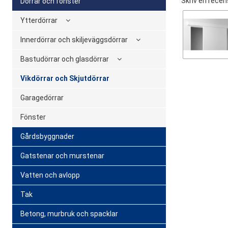
Skriv en recen
Dörrar och fönster
Ytterdörrar
Innerdörrar och skiljeväggsdörrar
Bastudörrar och glasdörrar
Vikdörrar och Skjutdörrar
Garagedörrar
Fönster
Gårdsbyggnader
Gatstenar och murstenar
Vatten och avlopp
Tak
Betong, murbruk och spacklar