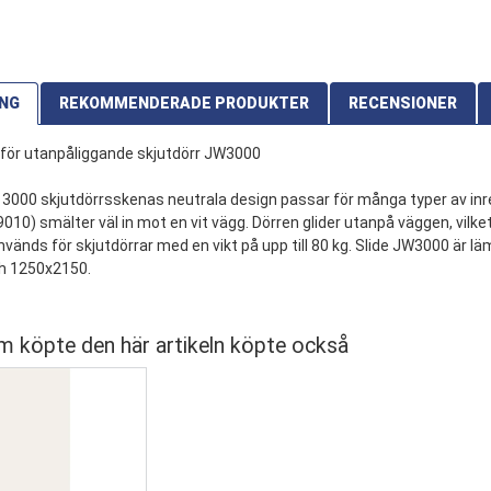
ING
REKOMMENDERADE PRODUKTER
RECENSIONER
för utanpåliggande skjutdörr JW3000
3000 skjutdörrsskenas neutrala design passar för många typer av inr
010) smälter väl in mot en vit vägg. Dörren glider utanpå väggen, vilket
vänds för skjutdörrar med en vikt på upp till 80 kg. Slide JW3000 är lä
h 1250x2150.
derade produkter
 från leverantörens lager 179
 köpte den här artikeln köpte också
ra produkten
1 stjärna av 5
2 stjärnor av 5
3 stjärnor av 5
4 stjärnor av 5
5 stjärnor av 5
1 stjärna av 5
2 stjärnor av 5
3 stjärnor av 5
4 stjärnor av 5
5 stjärnor av 5
och leverans
Skriv din recension här