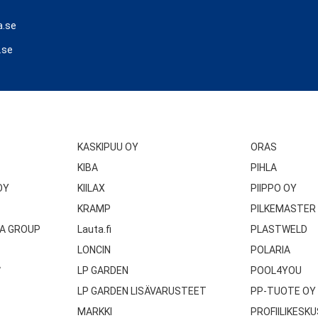
a.se
.se
KASKIPUU OY
ORAS
KIBA
PIHLA
OY
KIILAX
PIIPPO OY
KRAMP
PILKEMASTER
A GROUP
Lauta.fi
PLASTWELD
LONCIN
POLARIA
A
LP GARDEN
POOL4YOU
LP GARDEN LISÄVARUSTEET
PP-TUOTE OY
MARKKI
PROFIILIKESKU