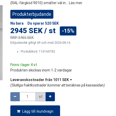
(RAL-färgkod 9010) smälter väl in...
Läs mer
Produkterbjudande
Nu bara
Du sparar
520 SEK
2945 SEK
/
st
-15%
RRP
3465 SEK
Erbjudandet giltigt till och med 2026-08-16 .
Produktkod:
110160782
Finns i lager 4 st
Produkten skickas inom 1-2 vardagar
Leveranskostnader från
1011 SEK
(
Slutliga fraktkostnader kommer att beräknas på kassasidan
)
Mängd
st
Lägg till i kundvagn