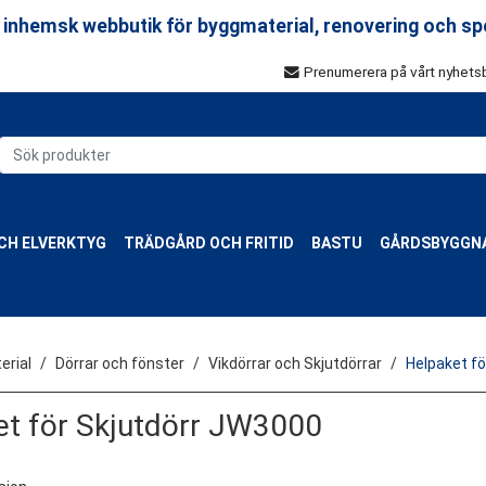
 inhemsk webbutik för byggmaterial, renovering och sp
Prenumerera på vårt nyhets
CH ELVERKTYG
TRÄDGÅRD OCH FRITID
BASTU
GÅRDSBYGGN
rial
Dörrar och fönster
Vikdörrar och Skjutdörrar
Helpaket fö
et för Skjutdörr JW3000