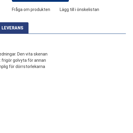
Fråga om produkten
Lägg till i önskelistan
LEVERANS
edningar. Den vita skenan
 frigör golvyta för annan
mplig för dörrstorlekarna
Transporttjänst
1011 SEK
Slutliga fraktkostnader kommer att beräknas på kassasidan
Valfria tjänster:
Mekanisk Lossning Av Lasten
Organiserad, Kommer Att Lastas Av Bredvid
Bilen