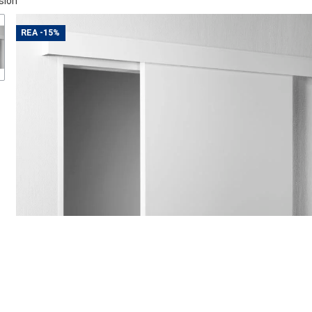
sion
REA
-15%