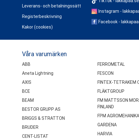
TikTok - lakkapaa.se
Leverans- och betalningssätt
Instagram - lakkapa
Registerbeskrivning
Facebook - lakkapaa
Kakor (cookies)
Våra varumärken
ABB
FERROMETAL
Aneta Lightning
FESCON
AXIS
FINTEX-TETRAKEM 
BCE
FLÄKTGROUP
BEAM
FM MATTSSON MOR
FINLAND
BESTOR GRUPP AS
FPM AGROMEHANIK
BRIGGS & STRATTON
GARDENA
BRUDER
HARVIA
CENT-LISTAT