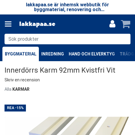
 LP
lakkapaa.se är inhemsk webbutik för
V
EN
byggmaterial, renovering och
—
specialprodukter.
BYGGMATERIAL
INREDNING
HAND OCH ELVERKTYG
TRÄDGÅ
Innerdörrs Karm 92mm Kvistfri Vit
Skriv en recension
Alla
KARMAR
REA
-15%