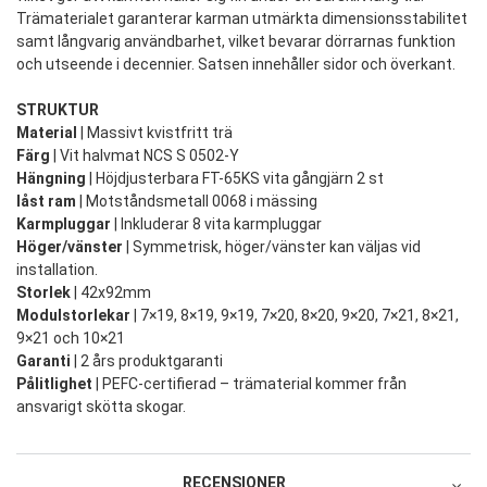
Trämaterialet garanterar karman utmärkta dimensionsstabilitet
samt långvarig användbarhet, vilket bevarar dörrarnas funktion
och utseende i decennier. Satsen innehåller sidor och överkant.
STRUKTUR
Material
| Massivt kvistfritt trä
Färg
| Vit halvmat NCS S 0502-Y
Hängning
| Höjdjusterbara FT-65KS vita gångjärn 2 st
låst ram
| Motståndsmetall 0068 i mässing
Karmpluggar
| Inkluderar 8 vita karmpluggar
Höger/vänster
| Symmetrisk, höger/vänster kan väljas vid
installation.
Storlek
| 42x92mm
Modulstorlekar
| 7×19, 8×19, 9×19, 7×20, 8×20, 9×20, 7×21, 8×21,
9×21 och 10×21
Garanti
| 2 års produktgaranti
Pålitlighet
| PEFC-certifierad – trämaterial kommer från
ansvarigt skötta skogar.
RECENSIONER