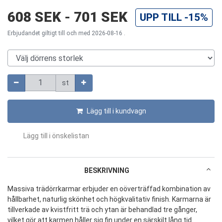
608 SEK
-
701 SEK
UPP TILL
-15%
Erbjudandet giltigt till och med 2026-08-16 .
Välj dörrens storlek
Mängd
st
Lägg till i kundvagn
Lägg till i önskelistan
BESKRIVNING
Massiva trädörrkarmar erbjuder en oöverträffad kombination av
hållbarhet, naturlig skönhet och högkvalitativ finish. Karmarna är
tillverkade av kvistfritt trä och ytan är behandlad tre gånger,
vilket gör att karmen håller sig fin under en särskilt lång tid.