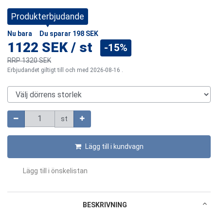
Produkterbjudande
Nu bara
Du sparar
198 SEK
1122 SEK
/
st
-15%
RRP
1320 SEK
Erbjudandet giltigt till och med 2026-08-16 .
Välj dörrens storlek
Mängd
st
Lägg till i kundvagn
Lägg till i önskelistan
BESKRIVNING