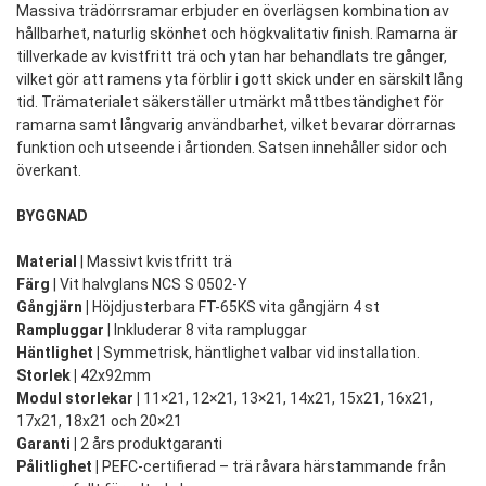
Massiva trädörrsramar erbjuder en överlägsen kombination av
hållbarhet, naturlig skönhet och högkvalitativ finish. Ramarna är
tillverkade av kvistfritt trä och ytan har behandlats tre gånger,
vilket gör att ramens yta förblir i gott skick under en särskilt lång
tid. Trämaterialet säkerställer utmärkt måttbeständighet för
ramarna samt långvarig användbarhet, vilket bevarar dörrarnas
funktion och utseende i årtionden. Satsen innehåller sidor och
överkant.
BYGGNAD
Material
| Massivt kvistfritt trä
Färg
| Vit halvglans NCS S 0502-Y
Gångjärn |
Höjdjusterbara FT-65KS vita gångjärn 4 st
Rampluggar
| Inkluderar 8 vita rampluggar
Häntlighet |
Symmetrisk, häntlighet valbar vid installation.
Storlek |
42x92mm
Modul storlekar |
11×21, 12×21, 13×21, 14x21, 15x21, 16x21,
17x21, 18x21 och 20×21
Garanti |
2 års produktgaranti
Pålitlighet |
PEFC-certifierad – trä råvara härstammande från