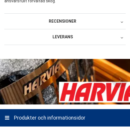
ansvarsfullt förvaltad skog.
RECENSIONER
LEVERANS
Recensera produkten
Direktleverans från leverantörens lager 179
1 stjärna av 5
2 stjärnor av 5
3 stjärnor av 5
4 stjärnor av 5
5 stjärnor av 5
Produkt
1499 SEK
1 stjärna av 5
2 stjärnor av 5
3 stjärnor av 5
4 stjärnor av 5
5 stjärnor av 5
Service och leverans
Transporttjänst
Namn
809 SEK
Slutliga fraktkostnader kommer att beräknas på
kassasidan
Ett namn du väljer som vi visar bredvid din recension.
Valfria tjänster:
Mekanisk Lossning Av
Lasten Organiserad, Kommer Att Lastas Av
Skriv din recension här
Bredvid Bilen
Produkter och informationsidor