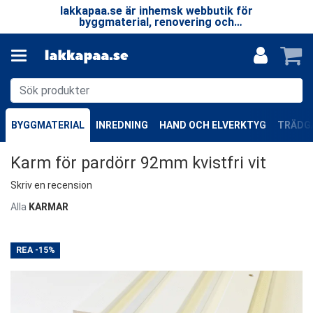
 LP
lakkapaa.se är inhemsk webbutik för
V
EN
byggmaterial, renovering och
—
specialprodukter.
BYGGMATERIAL
INREDNING
HAND OCH ELVERKTYG
TRÄDGÅ
Karm för pardörr 92mm kvistfri vit
Skriv en recension
Alla
KARMAR
REA
-15%