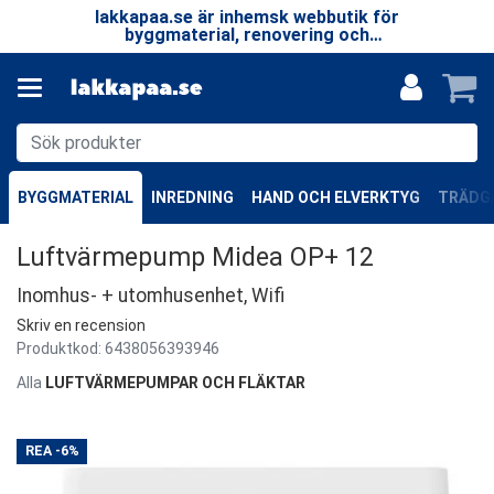
 LP
lakkapaa.se är inhemsk webbutik för
V
EN
byggmaterial, renovering och
—
specialprodukter.
BYGGMATERIAL
INREDNING
HAND OCH ELVERKTYG
TRÄDGÅ
Luftvärmepump Midea OP+ 12
Inomhus- + utomhusenhet, Wifi
Skriv en recension
Produktkod:
6438056393946
Alla
LUFTVÄRMEPUMPAR OCH FLÄKTAR
REA
-6%