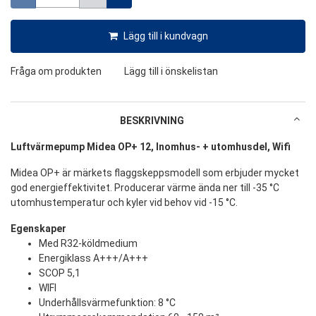
Lägg till i kundvagn
Fråga om produkten
Lägg till i önskelistan
BESKRIVNING
Luftvärmepump Midea OP+ 12, Inomhus- + utomhusdel, Wifi
Midea OP+ är märkets flaggskeppsmodell som erbjuder mycket
god energieffektivitet. Producerar värme ända ner till -35 °C
utomhustemperatur och kyler vid behov vid -15 °C.
Egenskaper
Med R32-köldmedium
Energiklass A+++/A+++
SCOP 5,1
WIFI
Underhållsvärmefunktion: 8 °C