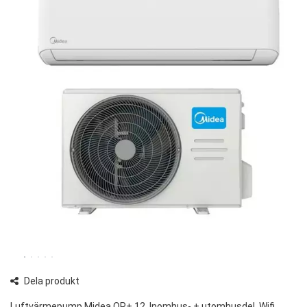
Dela produkt
Luftvärmepump Midea OP+ 12, Inomhus- + utomhusdel, Wifi