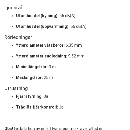
Ljudnivå
Utomhusdel (kylning):
56 dB(A)
Utomhusdel (uppvärmning):
56 dB(A)
Rörledningar
Ytterdiameter vätskerör:
6,35 mm
Ytterdiameter sugledning:
9,52 mm
Minimilängd rör:
3 m
Maxlängd rör:
25 m
Utrustning
Fjärrstyrning:
Ja
Trådlös fjärrkontroll:
Ja
Obs!
Installation av en luftvärmepump kräver alltid en