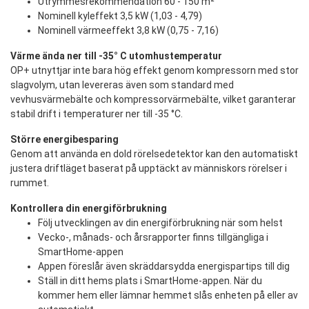
Utrymmesrekommendation 60 - 150 m²
Nominell kyleffekt 3,5 kW (1,03 - 4,79)
Nominell värmeeffekt 3,8 kW (0,75 - 7,16)
Värme ända ner till -35° C utomhustemperatur
OP+ utnyttjar inte bara hög effekt genom kompressorn med stor
slagvolym, utan levereras även som standard med
vevhusvärmebälte och kompressorvärmebälte, vilket garanterar
stabil drift i temperaturer ner till -35 °C.
Större energibesparing
Genom att använda en dold rörelsedetektor kan den automatiskt
justera driftläget baserat på upptäckt av människors rörelser i
rummet.
Kontrollera din energiförbrukning
Följ utvecklingen av din energiförbrukning när som helst
Vecko-, månads- och årsrapporter finns tillgängliga i
SmartHome-appen
Appen föreslår även skräddarsydda energispartips till dig
Ställ in ditt hems plats i SmartHome-appen. När du
kommer hem eller lämnar hemmet slås enheten på eller av