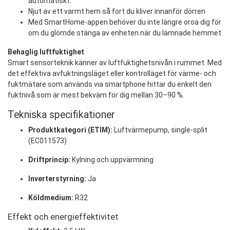
automatiskt.
Njut av ett varmt hem så fort du kliver innanför dörren
Med SmartHome-appen behöver du inte längre oroa dig för
om du glömde stänga av enheten när du lämnade hemmet
Behaglig luftfuktighet
Smart sensorteknik känner av luftfuktighetsnivån i rummet. Med
det effektiva avfuktningsläget eller kontrolläget för värme- och
fuktmätare som används via smartphone hittar du enkelt den
fuktnivå som är mest bekväm för dig mellan 30–90 %.
Tekniska specifikationer
Produktkategori (ETIM):
Luftvärmepump, single-split
(EC011573)
Driftprincip:
Kylning och uppvärmning
Inverterstyrning:
Ja
Köldmedium:
R32
Effekt och energieffektivitet