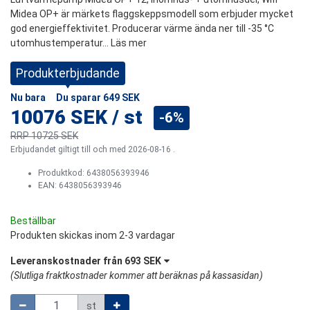
Midea OP+ är märkets flaggskeppsmodell som erbjuder mycket
god energieffektivitet. Producerar värme ända ner till -35 °C
utomhustemperatur...
Läs mer
Produkterbjudande
Nu bara
Du sparar
649 SEK
10076 SEK
/
st
-6%
RRP
10725 SEK
Erbjudandet giltigt till och med 2026-08-16 .
Produktkod:
6438056393946
EAN: 6438056393946
Beställbar
Produkten skickas inom 2-3 vardagar
Leveranskostnader från
693 SEK
(
Slutliga fraktkostnader kommer att beräknas på kassasidan
)
Mängd
st