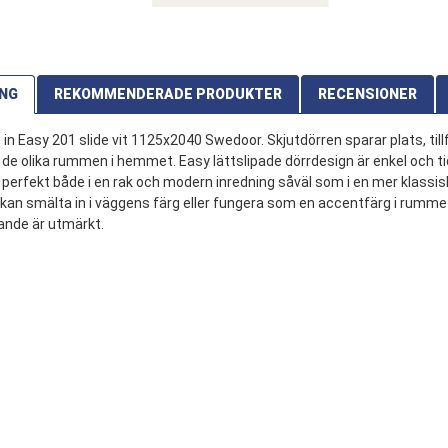
ING
REKOMMENDERADE PRODUKTER
RECENSIONER
 in Easy 201 slide vit 1125x2040 Swedoor. Skjutdörren sparar plats, tillf
 de olika rummen i hemmet. Easy lättslipade dörrdesign är enkel och tid
perfekt både i en rak och modern inredning såväl som i en mer klassisk
kan smälta in i väggens färg eller fungera som en accentfärg i rummet
lande är utmärkt.
derade produkter
 från leverantörens lager 179
ra produkten
1 stjärna av 5
2 stjärnor av 5
3 stjärnor av 5
4 stjärnor av 5
5 stjärnor av 5
1 stjärna av 5
2 stjärnor av 5
3 stjärnor av 5
4 stjärnor av 5
5 stjärnor av 5
och leverans
Skriv din recension här