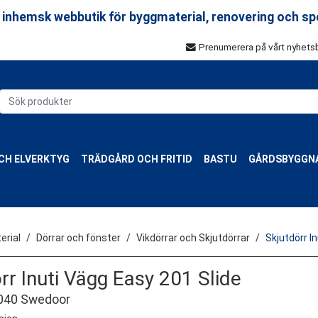
 inhemsk webbutik för byggmaterial, renovering och sp
Prenumerera på vårt nyhets
CH ELVERKTYG
TRÄDGÅRD OCH FRITID
BASTU
GÅRDSBYGGN
rial
Dörrar och fönster
Vikdörrar och Skjutdörrar
Skjutdörr I
rr Inuti Vägg Easy 201 Slide
040 Swedoor