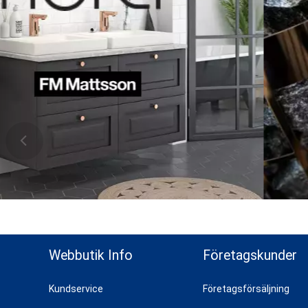
ns topp
Webbutik Info
Företagskunder
Kundservice
Företagsförsäljning