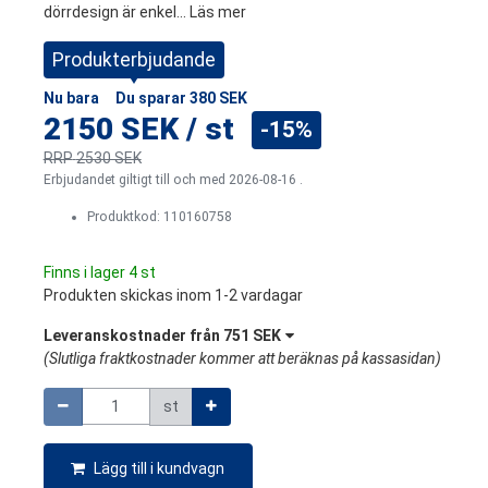
dörrdesign är enkel...
Läs mer
Produkterbjudande
Nu bara
Du sparar
380 SEK
2150 SEK
/
st
-15%
RRP
2530 SEK
Erbjudandet giltigt till och med 2026-08-16 .
Produktkod:
110160758
Finns i lager 4 st
Produkten skickas inom 1-2 vardagar
Leveranskostnader från
751 SEK
(
Slutliga fraktkostnader kommer att beräknas på kassasidan
)
Mängd
st
Lägg till i kundvagn