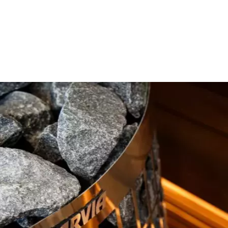
äljer som vi visar
cension.
REA
-15%
m för inbyggnad JW
Skjutdörrsstomme för inbyggnad i
Genom att skicka din recension, samty
vägg Jw Slide
webbplats samt på andra webbplatser 
or
1125/66 Swedoor
publicera recensionen. Genom att skic
r inbyggnad i vägg JW
Skjutdörrsstomme för inbyggnad i vägg
edoor skjutdörrskarm är
JW Slide 1125/66 Swedoor
Skicka recension
lösningen för den
skjutdörrsstomme är den perfekta
redaren, eftersom den
dörrlösningen för en minimalistisk
 inuti väggen och...
inredning, då den öppnade dörren döljs
inuti väggen och...
)
t
6435 SEK
(0)
4675 SEK
/
st
5500 SEK
t
Finns i lager 2 st
t
Mängd
st