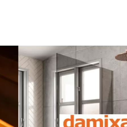
cker du till att ge oss tillstånd att publicera den på denna
och media. lakkapaa.se förbehåller sig rätten att inte
ka samtycker du till dessa villkor.