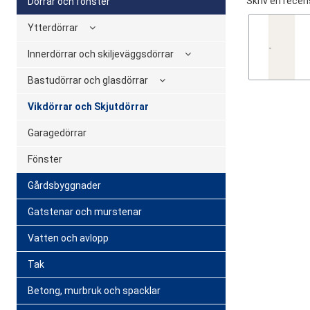
Skriv en recen
Dörrar och fönster
Ytterdörrar
Innerdörrar och skiljeväggsdörrar
Bastudörrar och glasdörrar
Vikdörrar och Skjutdörrar
Garagedörrar
Fönster
Gårdsbyggnader
Gatstenar och murstenar
Vatten och avlopp
Tak
Betong, murbruk och spacklar