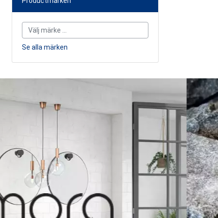
Productmärken
Ett namn du v
bredvid din re
REA
-15%
Skjutdörrskar
Slide
Se alla märken
1125/95 Swedo
Skjutdörrskarm fö
Slide 1125/95 Sw
den perfekta dörr
minimalistiska in
öppna dörren döljs
(0
5470 SEK
/
s
Finns i lager 2 s
Mängd
s