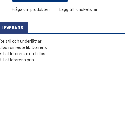
Fråga om produkten
Lägg till i önskelistan
LEVERANS
ör stil och underlättar
lös i sin estetik. Dörrens
. Lättdörren är en tidlös
. Lättdörrens pris-
Transporttjänst
751 SEK
Slutliga fraktkostnader kommer att beräknas på kassasidan
Valfria tjänster:
Mekanisk Lossning Av Lasten
Organiserad, Kommer Att Lastas Av Bredvid
Bilen