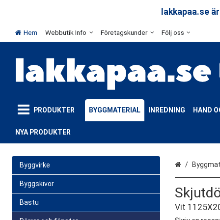
arar
lakkapaa.se är
Hem
Webbutik Info
Företagskunder
Följ oss
PRODUKTER
BYGGMATERIAL
INREDNING
HAND O
NYA PRODUKTER
Hem
Byggmate
Byggvirke
Byggskivor
Skjutdö
Bastu
Vit 1125X2