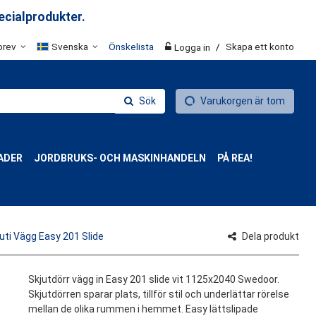
ecialprodukter.
brev
Svenska
Önskelista
/
Skapa ett konto
Logga in
Sök
Varukorgen är tom
ADER
JORDBRUKS- OCH MASKINHANDELN
PÅ REA!
nuti Vägg Easy 201 Slide
Dela produkt
Skjutdörr vägg in Easy 201 slide vit 1125x2040 Swedoor.
Skjutdörren sparar plats, tillför stil och underlättar rörelse
mellan de olika rummen i hemmet. Easy lättslipade