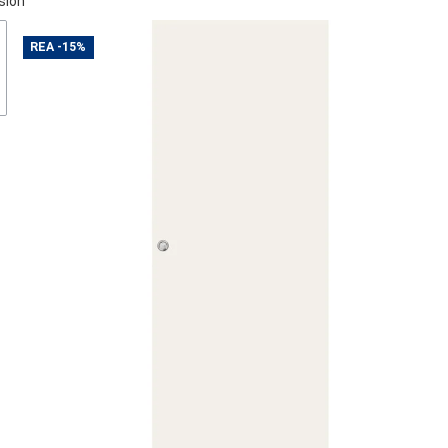
sion
REA
-15%