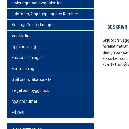
Isoleringar och Byggplaster
Eldstäder, Öppenspisar och Kaminer
Beslag, lås och knappar
BESKRIVN
Ventilation
Skjutdörr vägg
rörelse mellan
Uppvärmning
design passar 
Fästanordningar
klassiker som 
kvalitetförhål
Elutrustning
Rekommen
Direktleverans
Stål och stålprodukter
1499 SEK
Recense
Tegel och byggblock
Produkt
Nya produkter
Service 
Namn
På rea!