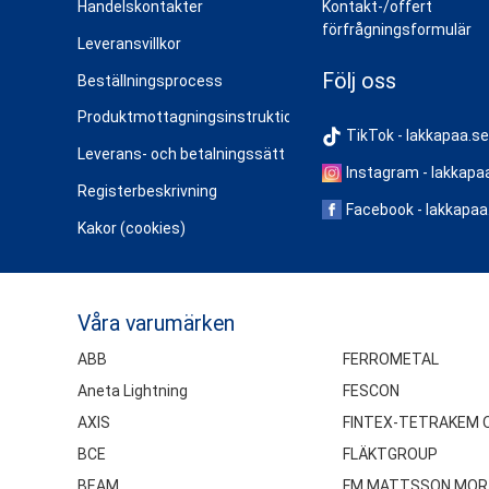
Handelskontakter
Kontakt-/offert
förfrågningsformulär
Leveransvillkor
Följ oss
Beställningsprocess
Produktmottagningsinstruktioner
TikTok - lakkapaa.se
Leverans- och betalningssätt
Instagram - lakkapa
Registerbeskrivning
Facebook - lakkapaa
Kakor (cookies)
Våra varumärken
ABB
FERROMETAL
Aneta Lightning
FESCON
AXIS
FINTEX-TETRAKEM 
BCE
FLÄKTGROUP
BEAM
FM MATTSSON MOR