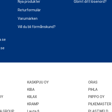
Nya produkter
Glömt ditt lösenord?
Returformulär
Varumärken
Vill du bli förmånskund?
a.se
.se
KASKIPUU OY
ORAS
KIBA
PIHLA
OY
KIILAX
PIIPPO OY
KRAMP
PILKEMASTER
A GROUP
Lauta.fi
PLASTWELD