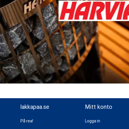
lakkapaa.se
Mitt konto
På rea!
Logga in