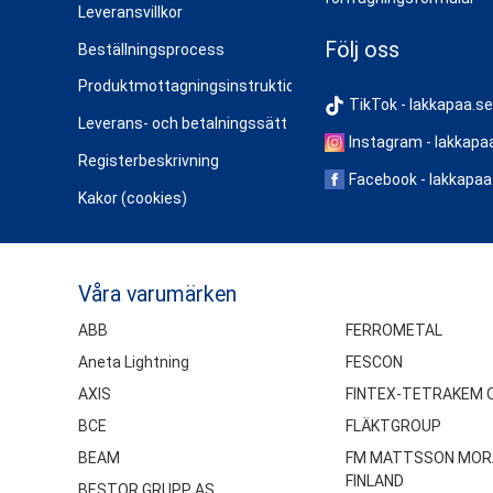
Leveransvillkor
Följ oss
Beställningsprocess
Produktmottagningsinstruktioner
TikTok - lakkapaa.se
Leverans- och betalningssätt
Instagram - lakkapa
Registerbeskrivning
Facebook - lakkapaa
Kakor (cookies)
Våra varumärken
ABB
FERROMETAL
Aneta Lightning
FESCON
AXIS
FINTEX-TETRAKEM 
BCE
FLÄKTGROUP
BEAM
FM MATTSSON MOR
FINLAND
BESTOR GRUPP AS