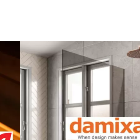
Transporttjänst
2042 SEK
Slutliga fraktkostnader kommer att beräknas på kassasidan
Valfria tjänster:
Mekanisk Lossning Av Lasten
Organiserad, Kommer Att Lastas Av Bredvid
Bilen
cker du till att ge oss tillstånd att publicera den på denna
och media. lakkapaa.se förbehåller sig rätten att inte
ka samtycker du till dessa villkor.