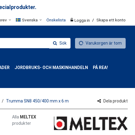
ecialprodukter.
brev
Svenska
Önskelista
/
Skapa ett konto
Logga in
Sök
Varukorgen är tom
ADER
JORDBRUKS- OCH MASKINHANDELN
PÅ REA!
Trumma SN8 450/400 mm x 6 m
Dela produkt
Alla
MELTEX
produkter