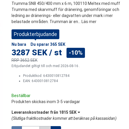
Trumma SN8 450/400 mm x 6 m, 100110 Meltex med muff
Trumma med skarvmuff för dränering, genomföringar och
ledning av dränerings- eller dagvatten under mark i mer
belastade områden. Trumman är en...
Läs mer
Produkterbjudande
Nu bara
Du sparar
365 SEK
3287 SEK
/
st
-10%
RRP
3652 SEK
Erbjudandet giltigt till och med 2026-08-16 .
Produktkod:
6430010812784
EAN: 6430010812784
Beställbar
Produkten skickas inom 3-5 vardagar
Leveranskostnader från
1815 SEK
(
Slutliga fraktkostnader kommer att beräknas på kassasidan
)
Mängd