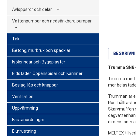
Avloppsrör och delar
Vattenpumpar och nedsänkbara pumpar
Tak
Betong, murbruk och spacklar
BESKRIVN
Isoleringar och Byggplaster
Trumma SN8 4
Eldstäder, Öppenspisar och Kaminer
Trumma med sk
Beslag, lås och knappar
mer belastad
Trumman är en 
Ventilation
Rör i hållfast
Uppvärmning
Skarvmuffen mö
dagvattenhante
Fästanordningar
dimensioner a
Elutrustning
MELTEX tillver