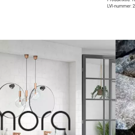
LVI-nummer: 
Direktleverans
1815 SEK
Recense
Slutliga fraktko
Produkt
Valfria tjänste
Service 
Organiserad, 
Bilen
Namn
Ett namn du v
bredvid din re