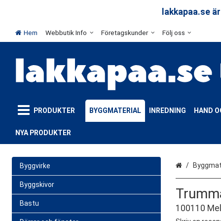
arar
lakkapaa.se är
Hem
Webbutik Info
Företagskunder
Följ oss
PRODUKTER
BYGGMATERIAL
INREDNING
HAND O
NYA PRODUKTER
Hem
Byggmate
Byggvirke
Byggskivor
Trumma
Bastu
100110 Mel