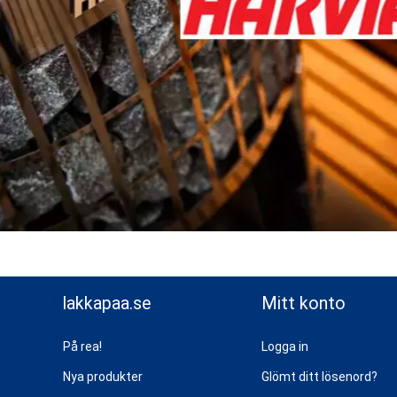
lakkapaa.se
Mitt konto
På rea!
Logga in
Nya produkter
Glömt ditt lösenord?