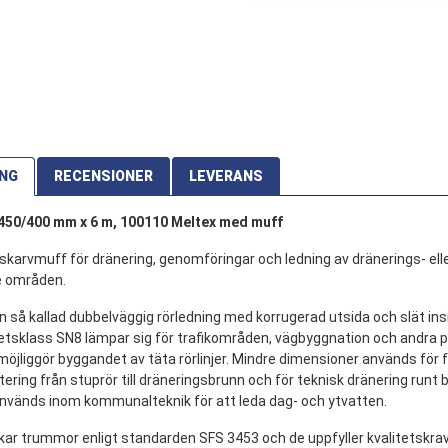
ING
RECENSIONER
LEVERANS
50/400 mm x 6 m, 100110 Meltex med muff
arvmuff för dränering, genomföringar och ledning av dränerings- elle
e områden.
så kallad dubbelväggig rörledning med korrugerad utsida och slät ins
hetsklass SN8 lämpar sig för trafikområden, vägbyggnation och andra 
jliggör byggandet av täta rörlinjer. Mindre dimensioner används för 
ring från stuprör till dräneringsbrunn och för teknisk dränering runt 
nvänds inom kommunalteknik för att leda dag- och ytvatten.
kar trummor enligt standarden SFS 3453 och de uppfyller kvalitetskrav