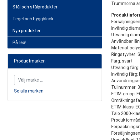
Trummorna är t
Stål och stålprodukter
Produktinfor
Tegel och byggblock
Försäljningsen
Invändig diam
Nya produkter
Utvändig dia
Användbar län
På rea!
Material: poly
Ringstyvhet: 
Productmärken
Färg: svart
Utvändig färg:
Invändig färg: 
Användningse
Tullnummer: 
Se alla märken
ETIM-grupp: 
Omräkningsfak
ETIM-klass: 
Talo 2000-klas
Produktområd
Förpackningsmå
Försäljningsen
Produktkod: 1