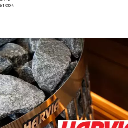
2513336
 från leverantörens lager 178
ra produkten
stnader kommer att beräknas på kassasidan
1 stjärna av 5
2 stjärnor av 5
3 stjärnor av 5
4 stjärnor av 5
5 stjärnor av 5
r:
Mekanisk Lossning Av Lasten
1 stjärna av 5
2 stjärnor av 5
3 stjärnor av 5
4 stjärnor av 5
5 stjärnor av 5
och leverans
Kommer Att Lastas Av Bredvid
Skriv din recension här
äljer som vi visar
cension.
Genom att skicka din recension, samty
webbplats samt på andra webbplatser 
publicera recensionen. Genom att skic
Skicka recension