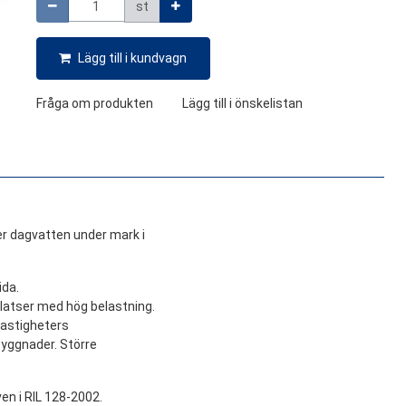
st
Lägg till i kundvagn
Fråga om produkten
Lägg till i önskelistan
r dagvatten under mark i
ida.
platser med hög belastning.
fastigheters
byggnader. Större
en i RIL 128-2002.