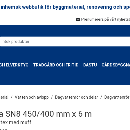
 inhemsk webbutik för byggmaterial, renovering och sp
Prenumerera på vårt nyhets
CH ELVERKTYG
TRÄDGÅRD OCH FRITID
BASTU
GÅRDSBYGGN
rial
Vatten och avlopp
Dagvattenrör och delar
Dagvattenrör
 SN8 450/400 mm x 6 m
tex med muff