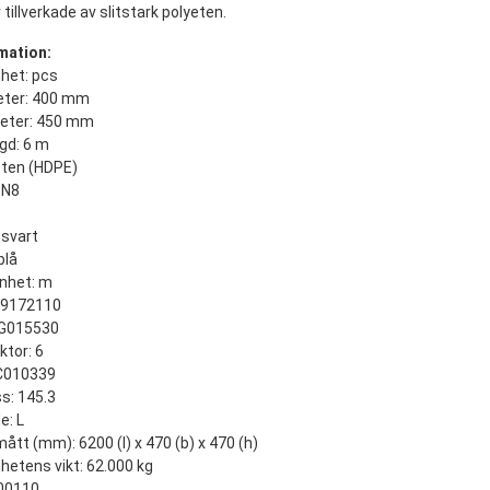
illverkade av slitstark polyeten.
mation:
het: pcs
eter: 400 mm
meter: 450 mm
gd: 6 m
eten (HDPE)
SN8
 svart
blå
nhet: m
39172110
EG015530
tor: 6
EC010339
s: 145.3
e: L
tt (mm): 6200 (l) x 470 (b) x 470 (h)
hetens vikt: 62.000 kg
00110