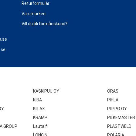
Returformulär
Varumärken
Vill du bli förmånskund?
a.se
.se
KASKIPUU OY
ORAS
KIBA
PIHLA
OY
KIILAX
PIIPPO OY
KRAMP
PILKEMASTER
A GROUP
Lauta.fi
PLASTWELD
LONCIN
POLARIA