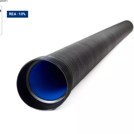
sion
REA
-10%