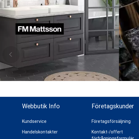
ns topp
Webbutik Info
Företagskunder
Kundservice
Företagsförsäljning
Handelskontakter
Kontakt-/offert
förfrågningsformulär