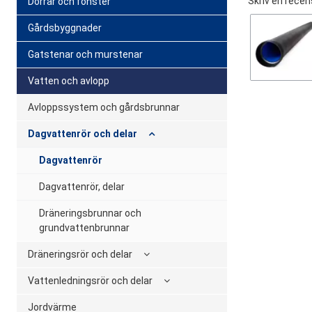
Skriv en recen
Dörrar och fönster
Gårdsbyggnader
Gatstenar och murstenar
Vatten och avlopp
Avloppssystem och gårdsbrunnar
Dagvattenrör och delar
Dagvattenrör
Dagvattenrör, delar
Dräneringsbrunnar och
grundvattenbrunnar
Dräneringsrör och delar
Vattenledningsrör och delar
Jordvärme