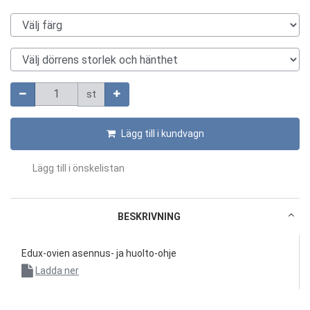
Välj färg
Välj dörrens storlek och hänthet
Mängd
st
Lägg till i kundvagn
Lägg till i önskelistan
BESKRIVNING
Edux-ovien asennus- ja huolto-ohje
Ladda ner