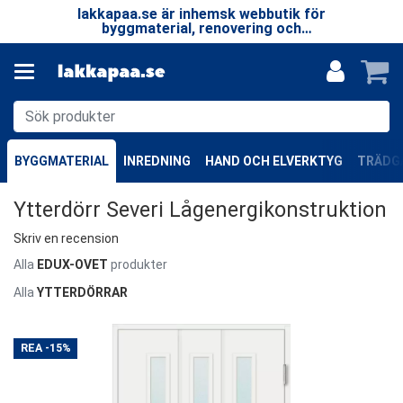
 LP
lakkapaa.se är inhemsk webbutik för
V
EN
byggmaterial, renovering och
—
specialprodukter.
BYGGMATERIAL
INREDNING
HAND OCH ELVERKTYG
TRÄDGÅ
Ytterdörr Severi Lågenergikonstruktion
Skriv en recension
Alla
EDUX-OVET
produkter
Alla
YTTERDÖRRAR
REA
-15%