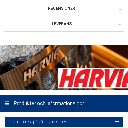
RECENSIONER
LEVERANS
Recensera produkten
Avhämtning Nordic Online Center Oy,
1 stjärna av 5
2 stjärnor av 5
3 stjärnor av 5
4 stjärnor av 5
5 stjärnor av 5
Produkt
Varikonkatu 3 95420 Torneå Finland
1 stjärna av 5
2 stjärnor av 5
3 stjärnor av 5
4 stjärnor av 5
5 stjärnor av 5
Service och leverans
0 SEK
Namn
Avhämtning från LP Garden Oy Factory,
Karpininiementie 1 95640 Juoksenki
0 SEK
Ett namn du väljer som vi visar bredvid din recension.
Direktleverans från leverantörens lager 101
Skriv din recension här
1199 SEK
Valfria tjänster:
Mekanisk Lossning Av
Lasten Organiserad, Kommer Att Lastas Av
Produkter och informationsidor
Bredvid Bilen
Direktleverans från leverantörens lager 104
Prenumerera på vårt nyhetsbrev
273 SEK