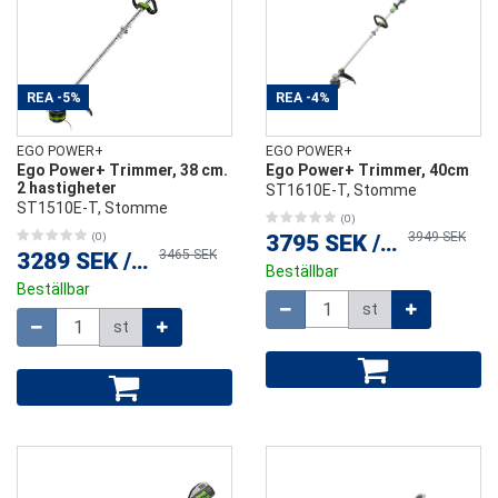
REA
-5%
REA
-4%
EGO POWER+
EGO POWER+
Ego Power+ Trimmer, 38 cm.
Ego Power+ Trimmer, 40cm
2 hastigheter
ST1610E-T, Stomme
ST1510E-T, Stomme
(0)
3949 SEK
(0)
3795 SEK
/
st
3465 SEK
3289 SEK
/
st
Beställbar
Beställbar
Mängd
st
Mängd
st