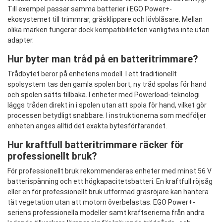
Till exempel passar samma batterier i EGO Power+-
ekosystemet till trimmrar, gräsklippare och lövblåsare. Mellan
olika märken fungerar dock kompatibiliteten vanligtvis inte utan
adapter.
Hur byter man tråd på en batteritrimmare?
Trådbytet beror på enhetens modell. I ett traditionellt
spolsystem tas den gamla spolen bort, ny tråd spolas för hand
och spolen sätts tillbaka. I enheter med Powerload-teknologi
läggs tråden direkt in i spolen utan att spola för hand, vilket gör
processen betydligt snabbare. I instruktionerna som medföljer
enheten anges alltid det exakta bytesförfarandet.
Hur kraftfull batteritrimmare räcker för
professionellt bruk?
För professionellt bruk rekommenderas enheter med minst 56 V
batterispänning och ett högkapacitetsbatteri. En kraftfull röjsåg
eller en för professionellt bruk utformad gräsröjare kan hantera
tät vegetation utan att motorn överbelastas. EGO Power+-
seriens professionella modeller samt kraftserierna från andra