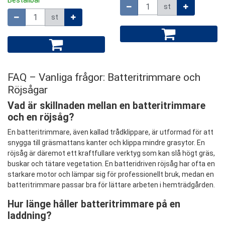
Beställbar
Mängd
st
Mängd
st
FAQ – Vanliga frågor: Batteritrimmare och
Röjsågar
Vad är skillnaden mellan en batteritrimmare
och en röjsåg?
En batteritrimmare, även kallad trådklippare, är utformad för att
snygga till gräsmattans kanter och klippa mindre grasytor. En
röjsåg är däremot ett kraftfullare verktyg som kan slå högt gräs,
buskar och tätare vegetation. En batteridri­ven röjsåg har ofta en
starkare motor och lämpar sig för professionellt bruk, medan en
batteritrimmare passar bra för lättare arbeten i hemträdgården.
Hur länge håller batteritrimmare på en
laddning?