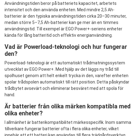
Användningstiden beror på batteriets kapacitet, arbetets
intensitet och den använda enheten. Med mindre 2,5 Ah-
batterier är den typiska användningstiden cirka 20–30 minuter,
medan större 5–7,5 Ah-batterier kan ge mer än en timmes
användningstid. Till exempel är EGO Power+-seriens enheter
kända för lång batteritid och effektiv energianvändning.
Vad är Powerload-teknologi och hur fungerar
den?
Powerload-teknologi är ett automatiskt trådmatningssystem
utvecklat av EGO Power+. Med hjälp av det läggs ny tråd till
spolhuset genom att helt enkelt trycka in den, varefter enheten
spolar trådspolen automatiskt till rätt position. Detta påskyndar
trådbytet avsevärt och eliminerar besväret med att spola för
hand.
Är batterier från olika märken kompatibla med
olika enheter?
I allmänhet är batterikompatibilitet märkesspecifik. Inom samma
tillverkare fungerar batterier ofta i flera olika enheter, vilket
innebär att ett batteri kan användas till flera trädgårdsverktyg.