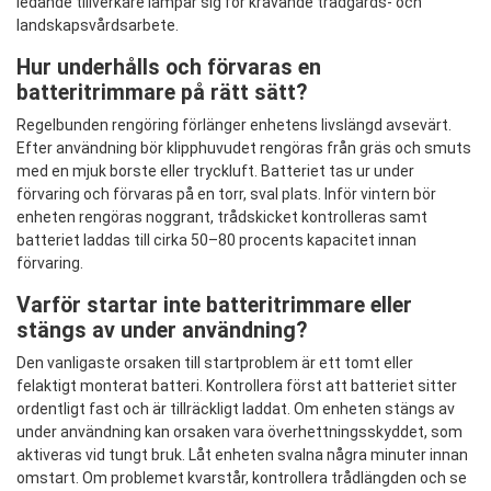
ledande tillverkare lämpar sig för krävande trädgårds- och
landskapsvårdsarbete.
Hur underhålls och förvaras en
batteritrimmare på rätt sätt?
Regelbunden rengöring förlänger enhetens livslängd avsevärt.
Efter användning bör klipphuvudet rengöras från gräs och smuts
med en mjuk borste eller tryckluft. Batteriet tas ur under
förvaring och förvaras på en torr, sval plats. Inför vintern bör
enheten rengöras noggrant, trådskicket kontrolleras samt
batteriet laddas till cirka 50–80 procents kapacitet innan
förvaring.
Varför startar inte batteritrimmare eller
stängs av under användning?
Den vanligaste orsaken till startproblem är ett tomt eller
felaktigt monterat batteri. Kontrollera först att batteriet sitter
ordentligt fast och är tillräckligt laddat. Om enheten stängs av
under användning kan orsaken vara överhettningsskyddet, som
aktiveras vid tungt bruk. Låt enheten svalna några minuter innan
omstart. Om problemet kvarstår, kontrollera trådlängden och se