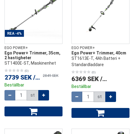
REA
-4%
EGO POWER+
EGO POWER+
Ego Power+ Trimmer, 35cm,
Ego Power+ Trimmer, 40cm
2 hastigheter
ST1613E-T, 4Ah Batteri +
ST1400E-ST, Maskinenhet
Standardladdare
(0)
(0)
2849 SEK
2739 SEK
/
st
6369 SEK
/
st
Beställbar
Beställbar
Mängd
Mängd
st
st