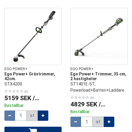
EGO POWER+
EGO POWER+
Ego Power+ Grästrimmer,
Ego Power+ Trimmer, 35 cm,
42cm.
2 hastigheter
STX4200
ST1401E-ST,
Powerload+Batteri+Laddare
(0)
5159 SEK
/
st
(0)
4829 SEK
/
st
Beställbar
Beställbar
Mängd
st
Mängd
st