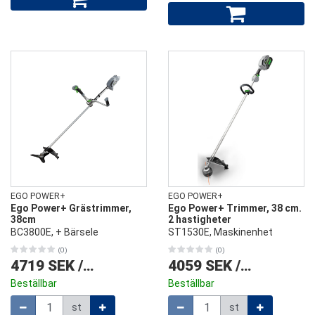
EGO POWER+
EGO POWER+
Ego Power+ Grästrimmer,
Ego Power+ Trimmer, 38 cm.
38cm
2 hastigheter
BC3800E, + Bärsele
ST1530E, Maskinenhet
(0)
(0)
4719 SEK
/
st
4059 SEK
/
st
Beställbar
Beställbar
Mängd
Mängd
st
st