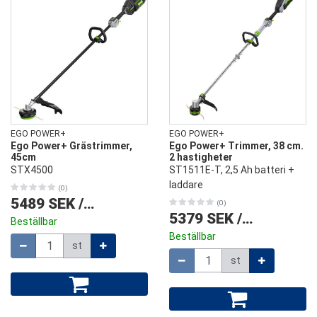
EGO POWER+
EGO POWER+
Ego Power+ Grästrimmer,
Ego Power+ Trimmer, 38 cm.
45cm
2 hastigheter
STX4500
ST1511E-T, 2,5 Ah batteri +
laddare
(0)
5489 SEK
/
st
(0)
5379 SEK
/
st
Beställbar
Beställbar
Mängd
st
Mängd
st