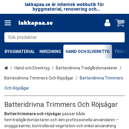
 LP
lakkapaa.se är inhemsk webbutik för
V
EN
byggmaterial, renovering och
—
specialprodukter.
BYGGMATERIAL
INREDNING
HAND OCH ELVERKTYG
TRÄDGÅ
Hem
Hand och Elverktyg
Batteridrivna Trädgårdsmaskiner
Batteridrivna Trimmers Och Röjsågar
Batteridrivna Trimmers
Och Röjsågar
Batteridrivna Trimmers Och Röjsågar
Batteritrimmare och röjsågar
passar både
hemträdgårdsmästaren och den professionella användaren –
snygga kanter, kontrollerad vegetation och enkel användning