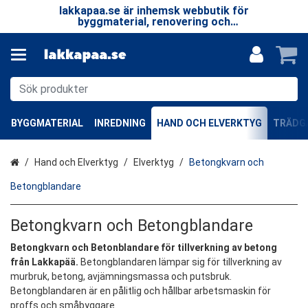
 LP
lakkapaa.se är inhemsk webbutik för
V
EN
byggmaterial, renovering och
—
specialprodukter.
BYGGMATERIAL
INREDNING
HAND OCH ELVERKTYG
TRÄDGÅ
Hem
Hand och Elverktyg
Elverktyg
Betongkvarn och
Betongblandare
Betongkvarn och Betongblandare
Betongkvarn och Betonblandare för tillverkning av betong
från Lakkapää.
Betongblandaren lämpar sig för tillverkning av
murbruk, betong, avjämningsmassa och putsbruk.
Betongblandaren är en pålitlig och hållbar arbetsmaskin för
proffs och småbyggare.