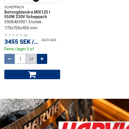
SCHEPPACH
Betongblandre MIX125 l
550W 230V Scheppach
5908403901 Storlek
770x700x450 mm
(0)
3839 SEK
3455 SEK
/
st
Finns i lager 5 st
Mängd
st