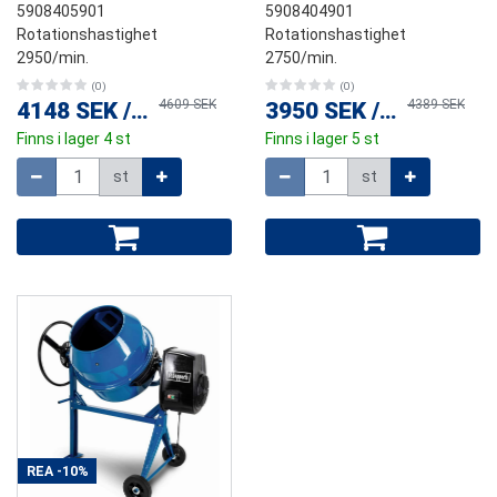
5908405901
5908404901
Rotationshastighet
Rotationshastighet
2950/min.
2750/min.
(0)
(0)
4609 SEK
4389 SEK
4148 SEK
/
st
3950 SEK
/
st
Finns i lager 4 st
Finns i lager 5 st
Mängd
Mängd
st
st
REA
-10%