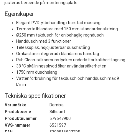
justeras beroende på monteringsplats.
Egenskaper
Elegant PVD-ytbehandling i borstad mässing
Termostatblandare med 150 mm standardanslutning
Ø250 mm takdusch för en behaglig regndusch
Handdusch med 3 funktioner
Teleskopisk, höjdjusterbar duschstång
Omkastare integrerad i blandarens handtag
Rub Clean-silikonmunstycken underlättar kalkborttagning
38 °C skållningsskydd ökar användarsäkerheten
1750 mm duschslang
Vattenförbrukning för takdusch och handdusch max 9
l/min
Tekniska specifikationer
Varumärke
Damixa
Produktserie
Silhouet
Produktnummer
579547900
VVS-nummer
6531597
EAN
5708516827795