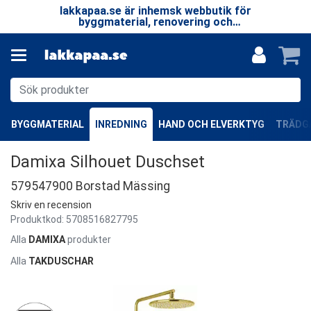
 LP
lakkapaa.se är inhemsk webbutik för
V
EN
byggmaterial, renovering och
—
specialprodukter.
BYGGMATERIAL
INREDNING
HAND OCH ELVERKTYG
TRÄDGÅ
Damixa Silhouet Duschset
579547900 Borstad Mässing
Skriv en recension
Produktkod:
5708516827795
Alla
DAMIXA
produkter
Alla
TAKDUSCHAR