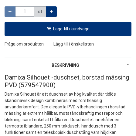
Mängd
st
Lägg till i kundvagn
Fråga om produkten
Lägg till i önskelistan
BESKRIVNING
Damixa Silhouet -duschset, borstad mässing
PVD (579547900)
Damixa Silhouet är ett duschset av hög kvalitet där tidlös
skandinavisk design kombineras med förstklassig
användarkomfort. Den eleganta PVD-ytbehandlingen i borstad
mässing är extremt hållbar, motståndskraftig mot repor och
blekning, samt enkel att hålla ren. Duschsetet innehåller en
termostatblandare, 250 mm takdusch, handdusch med 3
funktioner samt en teleskopisk duschstång vars höjd kan