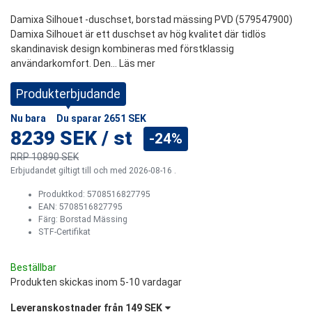
Damixa Silhouet -duschset, borstad mässing PVD (579547900)
Damixa Silhouet är ett duschset av hög kvalitet där tidlös
skandinavisk design kombineras med förstklassig
användarkomfort. Den...
Läs mer
Produkterbjudande
Nu bara
Du sparar
2651 SEK
8239 SEK
/
st
-24%
RRP
10890 SEK
Erbjudandet giltigt till och med 2026-08-16 .
Produktkod:
5708516827795
EAN: 5708516827795
Färg
:
Borstad Mässing
STF-Certifikat
Beställbar
Produkten skickas inom 5-10 vardagar
Leveranskostnader från
149 SEK