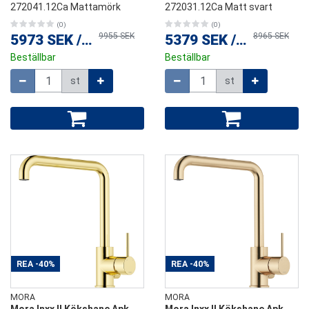
272041.12Ca Mattamörk
272031.12Ca Matt svart
(0)
(0)
9955 SEK
8965 SEK
5973 SEK
/
st
5379 SEK
/
st
Beställbar
Beställbar
Mängd
Mängd
st
st
REA
-40%
REA
-40%
MORA
MORA