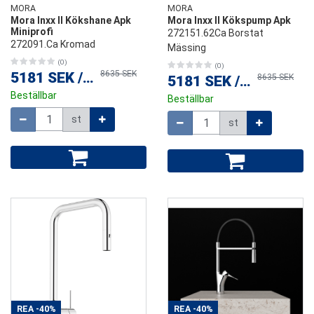
MORA
MORA
Mora Inxx II Kökshane Apk
Mora Inxx II Kökspump Apk
Miniprofi
272151.62Ca Borstat
272091.Ca Kromad
Mässing
(0)
(0)
8635 SEK
5181 SEK
/
st
8635 SEK
5181 SEK
/
st
Beställbar
Beställbar
Mängd
Mängd
st
st
REA
-40%
REA
-40%