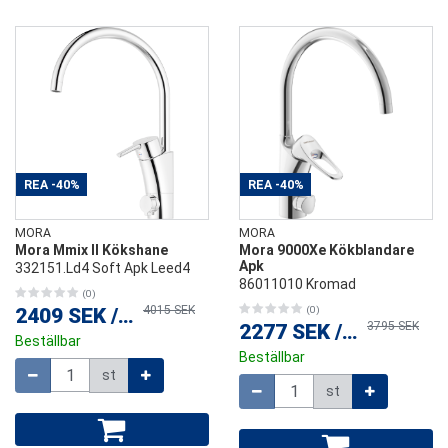
REA
-40%
REA
-40%
MORA
MORA
Mora Mmix II Kökshane
Mora 9000Xe Kökblandare
Apk
332151.Ld4 Soft Apk Leed4
86011010 Kromad
(0)
4015 SEK
2409 SEK
/
st
(0)
3795 SEK
2277 SEK
/
st
Beställbar
Beställbar
Mängd
st
Mängd
st