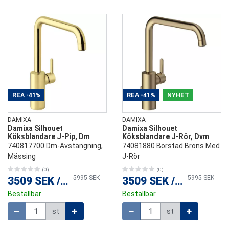
REA
-41%
REA
-41%
NYHET
DAMIXA
DAMIXA
Damixa Silhouet
Damixa Silhouet
Köksblandare J-Pip, Dm
Köksblandare J-Rör, Dvm
740817700 Dm-Avstängning,
74081880 Borstad Brons Med
Mässing
J-Rör
(0)
(0)
5995 SEK
5995 SEK
3509 SEK
/
st
3509 SEK
/
st
Beställbar
Beställbar
Mängd
Mängd
st
st