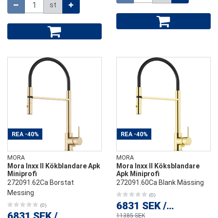
Mängd
st
REA
-40%
REA
-40%
MORA
MORA
Mora Inxx II Kökblandare Apk
Mora Inxx II Köksblandare
Miniprofi
Apk Miniprofi
272091.62Ca Borstat
272091.60Ca Blank Mässing
Messing
(0)
6831 SEK
/
st
(0)
6831 SEK
/
st
11385 SEK