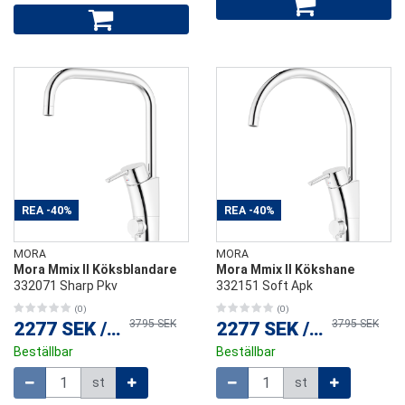
REA
-40%
REA
-40%
MORA
MORA
Mora Mmix II Köksblandare
Mora Mmix II Kökshane
332071 Sharp Pkv
332151 Soft Apk
(0)
(0)
3795 SEK
3795 SEK
2277 SEK
/
st
2277 SEK
/
st
Beställbar
Beställbar
Mängd
Mängd
st
st