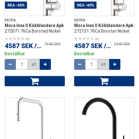
REA
-40%
REA
-40%
MORA
MORA
Mora Inxx II Kökblandare Apk
Mora Inxx II Kökblandare Apk
272071.76Ca Borstad Nickel
272151.76Ca Borstat Nickel
(0)
(0)
7645 SEK
7645 SEK
4587 SEK
/
st
4587 SEK
/
st
Beställbar
Beställbar
Mängd
Mängd
st
st