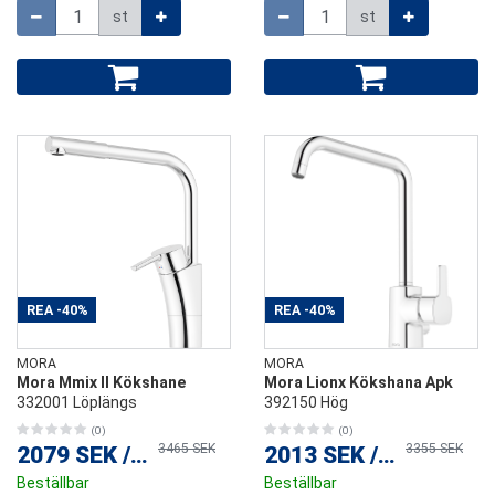
Mängd
Mängd
st
st
REA
-40%
REA
-40%
MORA
MORA
Mora Mmix II Kökshane
Mora Lionx Kökshana Apk
332001 Löplängs
392150 Hög
(0)
(0)
3465 SEK
3355 SEK
2079 SEK
/
st
2013 SEK
/
st
Beställbar
Beställbar