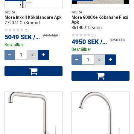
MORA
MORA
Mora Inxx II Kökblandare Apk
Mora 9000Xe Kökshane Flexi
Apk
272041.Ca Kromat
86140010 Krom
(0)
8415 SEK
5049 SEK
/
st
(0)
8250 SEK
4950 SEK
/
st
Beställbar
Beställbar
Mängd
st
Mängd
st