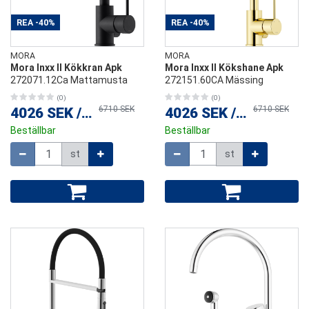
REA
-40%
REA
-40%
MORA
MORA
Mora Inxx II Kökkran Apk
Mora Inxx II Kökshane Apk
272071.12Ca Mattamusta
272151.60CA Mässing
(0)
(0)
6710 SEK
6710 SEK
4026 SEK
/
st
4026 SEK
/
st
Beställbar
Beställbar
Mängd
Mängd
st
st