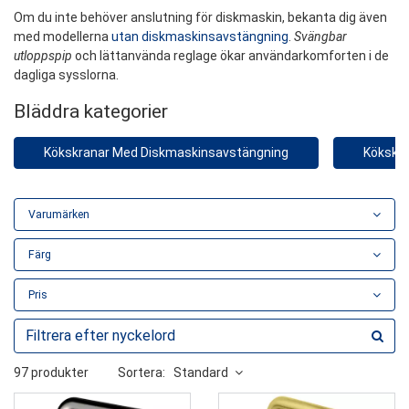
Om du inte behöver anslutning för diskmaskin, bekanta dig även
med modellerna
utan diskmaskinsavstängning
.
Svängbar
utloppspip
och lättanvända reglage ökar användarkomforten i de
dagliga sysslorna.
Bläddra kategorier
Kökskranar Med Diskmaskinsavstängning
Kökskra
Varumärken
Färg
Pris
97 produkter
Sortera:
Standard