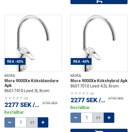
REA
-40%
REA
-40%
MORA
MORA
Mora 9000Xe Köksblandare
Mora 9000Xe Kökshybrid Apk
Apk
86017010 Leed 4,5L Krom
86017410 Leed 3L Krom
(0)
3795 SEK
(0)
2277 SEK
/
st
3795 SEK
2277 SEK
/
st
Beställbar
Beställbar
Mängd
st
Mängd
st