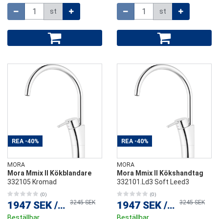
Mängd
Mängd
st
st
REA
-40%
REA
-40%
MORA
MORA
Mora Mmix II Kökblandare
Mora Mmix II Kökshandtag
332105 Kromad
332101.Ld3 Soft Leed3
(0)
(0)
3245 SEK
3245 SEK
1947 SEK
/
st
1947 SEK
/
st
Beställbar
Beställbar