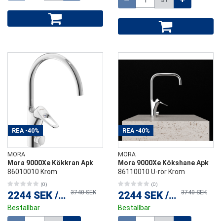
REA
-40%
REA
-40%
MORA
MORA
Mora 9000Xe Kökkran Apk
Mora 9000Xe Kökshane Apk
86010010 Krom
86110010 U-rör Krom
(0)
(0)
3740 SEK
3740 SEK
2244 SEK
/
st
2244 SEK
/
st
Beställbar
Beställbar
Mängd
Mängd