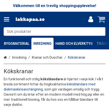
Välkommen till en trevlig shoppingupplevelse!
BYGGMATERIAL
INREDNING
HAND OCH ELVERKTYG
TRÄDGÅ
Hem
Inredning
Kranar och Duschar
Kökskranar
Kökskranar
En funktionell och stilig
köksblandare
är hjärtat i varje kök. I vårt
breda sortiment hittar du högkvalitativa
köksblandare med
diskmaskinsavstängning
, som gör vardagen smidig och trygg.
Oavsett om du letar efter en modern modell med hög pip eller en
mer traditionell lösning, får du hos oss en hållbar blandare till
varje diskho.