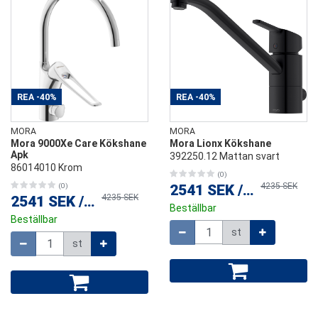
REA
-40%
REA
-40%
MORA
MORA
Mora 9000Xe Care Kökshane
Mora Lionx Kökshane
Apk
392250.12 Mattan svart
86014010 Krom
(0)
4235 SEK
(0)
2541 SEK
/
st
4235 SEK
2541 SEK
/
st
Beställbar
Beställbar
Mängd
st
Mängd
st