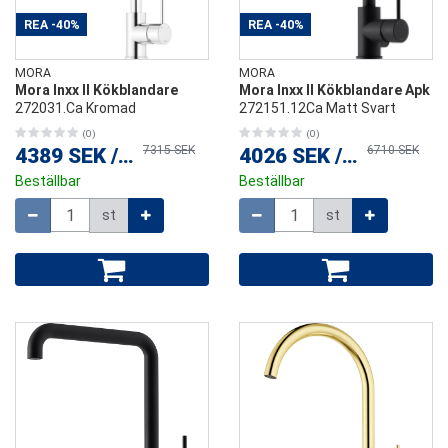
REA
-40%
REA
-40%
MORA
MORA
Mora Inxx II Kökblandare
Mora Inxx II Kökblandare Apk
272031.Ca Kromad
272151.12Ca Matt Svart
(0)
(0)
7315 SEK
6710 SEK
4389 SEK
/
st
4026 SEK
/
st
Beställbar
Beställbar
Mängd
Mängd
st
st