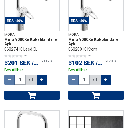
REA
-40%
REA
-40%
MORA
MORA
Mora 9000Xe Köksblandare
Mora 9000Xe Kökblandare
Apk
Apk
86027410 Leed 3L
86020010 Krom
(0)
(0)
5335 SEK
5170 SEK
3201 SEK
/
st
3102 SEK
/
st
Beställbar
Beställbar
Mängd
Mängd
st
st