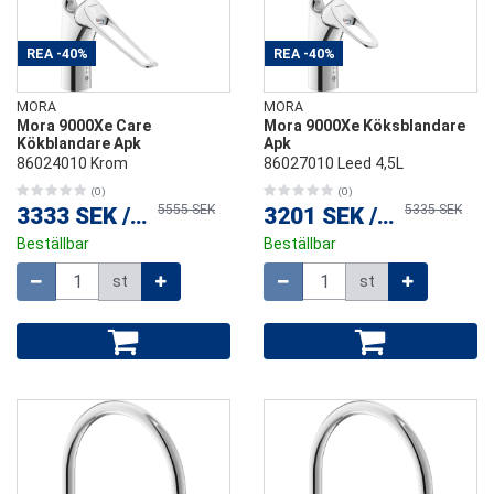
REA
-40%
REA
-40%
MORA
MORA
Mora 9000Xe Care
Mora 9000Xe Köksblandare
Kökblandare Apk
Apk
86024010 Krom
86027010 Leed 4,5L
(0)
(0)
5555 SEK
5335 SEK
3333 SEK
/
st
3201 SEK
/
st
Beställbar
Beställbar
Mängd
Mängd
st
st