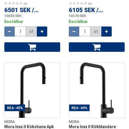
(0)
(0)
6501 SEK
/
st
6105 SEK
/
st
10835 SEK
10175 SEK
Beställbar
Beställbar
Mängd
Mängd
st
st
REA
-40%
REA
-40%
MORA
MORA
Mora Inxx II Kökshane Apk
Mora Inxx II Kökblandare