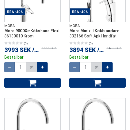
REA
-40%
REA
-40%
MORA
MORA
Mora 9000Xe Kökshana Flexi
Mora Mmix II Kökblandare
86130010 Krom
332166 Soft Apk Handfat.
(0)
(0)
6655 SEK
6490 SEK
3993 SEK
/
st
3894 SEK
/
st
Beställbar
Beställbar
Mängd
Mängd
st
st