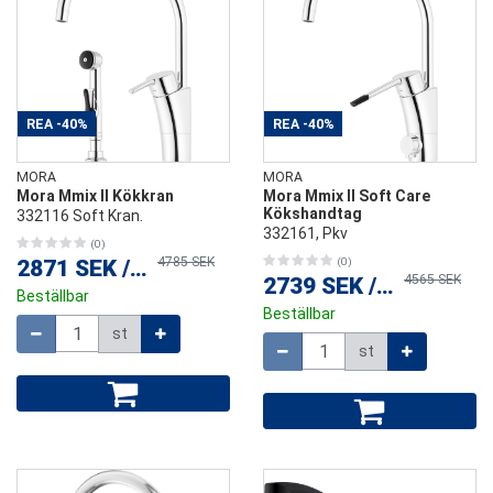
REA
-40%
REA
-40%
MORA
MORA
Mora Mmix II Kökkran
Mora Mmix II Soft Care
Kökshandtag
332116 Soft Kran.
332161, Pkv
(0)
4785 SEK
2871 SEK
/
st
(0)
4565 SEK
2739 SEK
/
st
Beställbar
Beställbar
Mängd
st
Mängd
st