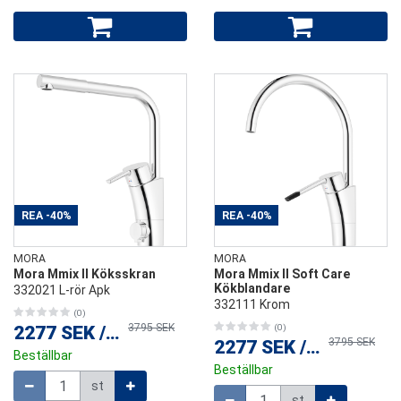
REA
-40%
REA
-40%
MORA
MORA
Mora Mmix II Köksskran
Mora Mmix II Soft Care
Kökblandare
332021 L-rör Apk
332111 Krom
(0)
3795 SEK
2277 SEK
/
st
(0)
3795 SEK
2277 SEK
/
st
Beställbar
Beställbar
Mängd
st
Mängd
st