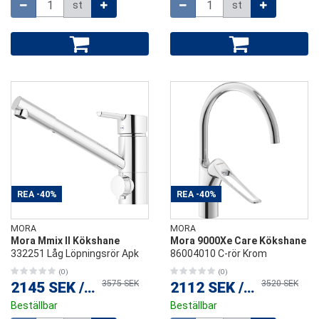
st
st
REA
-40%
REA
-40%
MORA
MORA
Mora Mmix II Kökshane
Mora 9000Xe Care Kökshane
332251 Låg Löpningsrör Apk
86004010 C-rör Krom
(0)
(0)
3575 SEK
3520 SEK
2145 SEK
/
st
2112 SEK
/
st
Beställbar
Beställbar