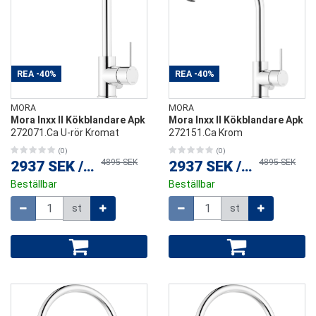
REA
-40%
REA
-40%
MORA
MORA
Mora Inxx II Kökblandare Apk
Mora Inxx II Kökblandare Apk
272071.Ca U-rör Kromat
272151.Ca Krom
(0)
(0)
4895 SEK
4895 SEK
2937 SEK
/
st
2937 SEK
/
st
Beställbar
Beställbar
Mängd
Mängd
st
st