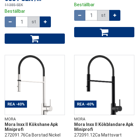
Beställbar
11385 SEK
Beställbar
Mängd
st
Mängd
st
REA
-40%
REA
-40%
MORA
MORA
Mora Inxx II Kökshane Apk
Mora Inxx II Kökblandare Apk
Miniprofi
Miniprofi
272091.76Ca Borstad Nickel
272091.12Ca Mattsvart