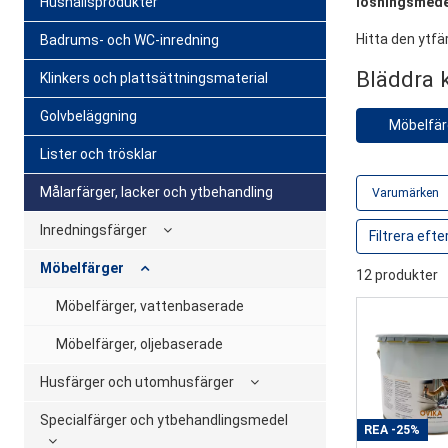
Hushållsprodukter
lösningsmede
Hitta den ytfä
Badrums- och WC-inredning
Bläddra 
Klinkers och plattsättningsmaterial
Golvbeläggning
Möbelfär
Lister och trösklar
Målarfärger, lacker och ytbehandling
Varumärken
Inredningsfärger
Möbelfärger
12 produkter
Möbelfärger, vattenbaserade
Möbelfärger, oljebaserade
Husfärger och utomhusfärger
Specialfärger och ytbehandlingsmedel
REA
-25%