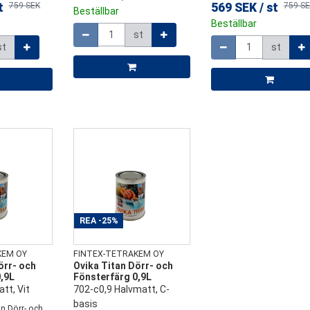
t
759 SEK
569 SEK
/
st
759 S
Beställbar
Mängd
Beställbar
st
Mängd
st
st
REA
-25%
KEM OY
FINTEX-TETRAKEM OY
örr- och
Ovika Titan Dörr- och
,9L
Fönsterfärg 0,9L
tt, Vit
702-c0,9 Halvmatt, C-
basis
an Dörr- och