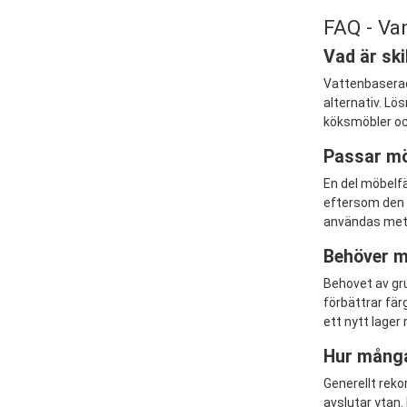
FAQ - Van
Vad är sk
Vattenbaserad 
alternativ. Lö
köksmöbler och
Passar mö
En del möbelfä
eftersom den f
användas meta
Behöver m
Behovet av gru
förbättrar fär
ett nytt lager
Hur många
Generellt reko
avslutar ytan.