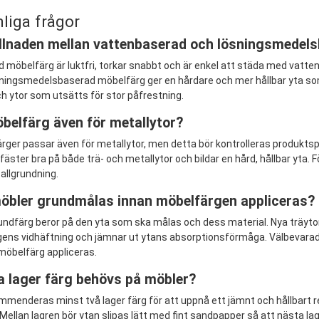
liga frågor
illnaden mellan vattenbaserad och lösningsmedel
möbelfärg är luktfri, torkar snabbt och är enkel att städa med vatten
sningsmedelsbaserad möbelfärg ger en hårdare och mer hållbar yta som bä
 ytor som utsätts för stor påfrestning.
belfärg även för metallytor?
rger passar även för metallytor, men detta bör kontrolleras produktspe
äster bra på både trä- och metallytor och bildar en hård, hållbar yta.
llgrundning.
öbler grundmålas innan möbelfärgen appliceras?
ndfärg beror på den yta som ska målas och dess material. Nya träyto
gens vidhäftning och jämnar ut ytans absorptionsförmåga. Välbevarade,
 möbelfärg appliceras.
 lager färg behövs på möbler?
mmenderas minst två lager färg för att uppnå ett jämnt och hållbart r
 Mellan lagren bör ytan slipas lätt med fint sandpapper så att nästa lage