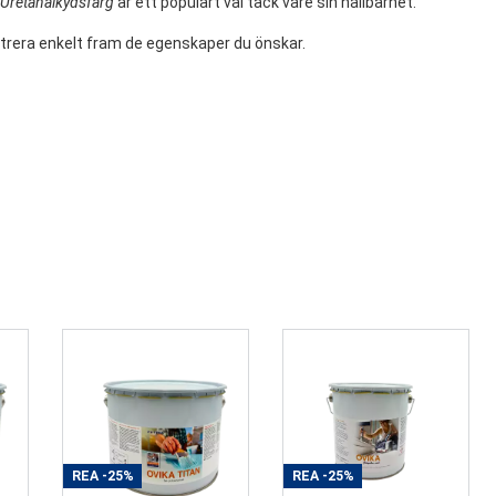
Uretanalkydsfärg
är ett populärt val tack vare sin hållbarhet.
iltrera enkelt fram de egenskaper du önskar.
REA
-25%
REA
-25%