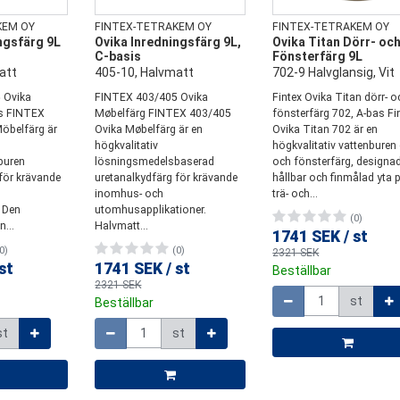
KEM OY
FINTEX-TETRAKEM OY
FINTEX-TETRAKEM OY
ngsfärg 9L
Ovika Inredningsfärg 9L,
Ovika Titan Dörr- oc
C-basis
Fönsterfärg 9L
att
405-10, Halvmatt
702-9 Halvglansig, Vit
 Ovika
FINTEX 403/405 Ovika
Fintex Ovika Titan dörr- o
as FINTEX
Møbelfärg FINTEX 403/405
fönsterfärg 702, A-bas Fi
öbelfärg är
Ovika Møbelfärg är en
Ovika Titan 702 är en
högkvalitativ
högkvalitativ vattenburen 
buren
lösningsmedelsbaserad
och fönsterfärg, designad
för krävande
uretanalkydfärg för krävande
hållbar och finmålad yta 
inomhus- och
trä- och...
 Den
utomhusapplikationer.
(0)
...
Halvmatt...
1741 SEK
/
st
0)
(0)
2321 SEK
st
1741 SEK
/
st
Beställbar
Mängd
2321 SEK
st
Beställbar
Mängd
st
st