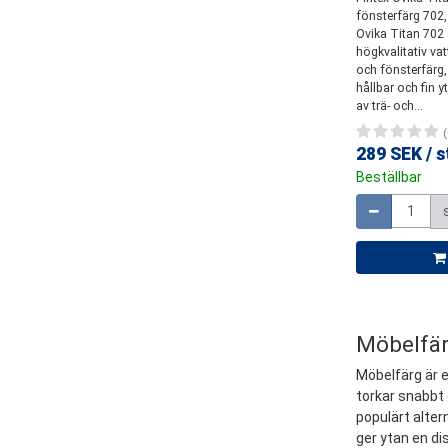
fönsterfärg 702,
Ovika Titan 702 
högkvalitativ vat
och fönsterfärg,
hållbar och fin 
av trä- och...
(
289 SEK
/
s
Beställbar
Mängd
Möbelfärg
Möbelfärg är e
torkar snabbt 
populärt alter
ger ytan en di