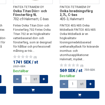
FINTEX-TETRAKEM OY
FINTEX-TETRAKEM OY
h
Ovika Titan Dörr- och
Ovika Inredningsfärg
Fönsterfärg 9L
2,7L, C-bas
702-c9 Halvmatt, C-bas
405-3, Halvmatt
ch
Fintex Ovika Titan Dörr- och
FINTEX 403/405 Ovika
ntex
Fönsterfärg 702 Fintex Ovika
Möbellack FINTEX 403/405
Titan 702 är en högkvalitativ
Ovika Möbellack är en
dörr-
vattenbaserad dörr- och
högkvalitativ
 för
fönsterfärg, som är designad
lösningsmedelsbaserad
på
för hållbar och professionell
urethanalkydlack för krävande
målning av trä-...
inomhus- och
utomhusapplikationer.
(0)
Halvmatt, mycket...
1741 SEK
/
st
(0)
2321 SEK
569 SEK
/
st
759 SEK
Beställbar
Mängd
Beställbar
st
Mängd
st