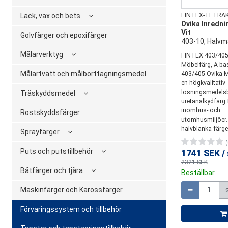
Lack, vax och bets
FINTEX-TETRA
Ovika Inredni
Vit
Golvfärger och epoxifärger
403-10, Halvm
Målarverktyg
FINTEX 403/405
Möbelfärg, A-b
Målartvätt och målborttagningsmedel
403/405 Ovika M
en högkvalitativ
lösningsmedels
Träskyddsmedel
uretanalkydfärg 
inomhus- och
Rostskyddsfärger
utomhusmiljöer.
halvblanka färgen
Sprayfärger
(
Puts och putstillbehör
1741 SEK
/
2321 SEK
Båtfärger och tjära
Beställbar
Mängd
Maskinfärger och Karossfärger
Förvaringssystem och tillbehör