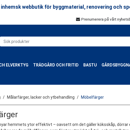
 inhemsk webbutik för byggmaterial, renovering och sp
Prenumerera på vårt nyhets
CH ELVERKTYG
TRÄDGÅRD OCH FRITID
BASTU
GÅRDSBYGGN
g
Målarfärger, lacker och ytbehandling
Möbelfärger
ärger
yar hemmets ytor effektivt – oavsett om det gäller köksskåp, dörrar el