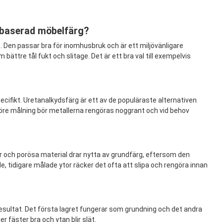
sbaserad möbelfärg?
. Den passar bra för inomhusbruk och är ett miljövänligare
ttre tål fukt och slitage. Det är ett bra val till exempelvis
cifikt. Uretanalkydsfärg är ett av de populäraste alternativen
 Före målning bör metallerna rengöras noggrant och vid behov
r och porösa material drar nytta av grundfärg, eftersom den
 tidigare målade ytor räcker det ofta att slipa och rengöra innan
esultat. Det första lagret fungerar som grundning och det andra
r fäster bra och ytan blir slät.