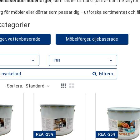
lsbaserade möbelfärger
, som fäster utmärkt på trä- och metallytor.
rg för möbler eller dörrar som passar dig – utforska sortimentet och f
kategorier
ger, vattenbaserade
Möbelfärger, oljebaserade
Pris
Filtrera
Sortera:
Standard
REA
-25%
REA
-25%