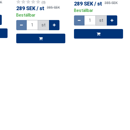
EK
(0)
289 SEK
/
st
385 SEK
289 SEK
/
st
385 SEK
Beställbar
Beställbar
Mängd
Mängd
st
st