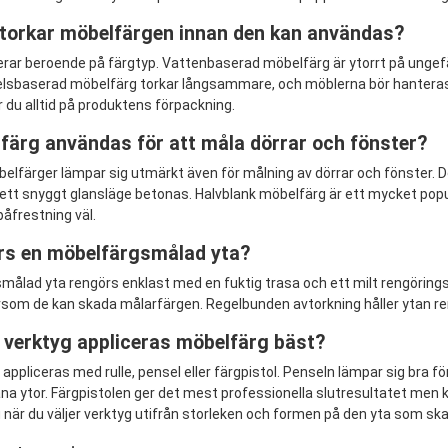
 torkar möbelfärgen innan den kan användas?
erar beroende på färgtyp. Vattenbaserad möbelfärg är ytorrt på ungef
sbaserad möbelfärg torkar långsammare, och möblerna bör hanteras 
ar du alltid på produktens förpackning.
färg användas för att måla dörrar och fönster?
lfärger lämpar sig utmärkt även för målning av dörrar och fönster. D
 ett snyggt glansläge betonas. Halvblank möbelfärg är ett mycket popul
påfrestning väl.
rs en möbelfärgsmålad yta?
målad yta rengörs enklast med en fuktig trasa och ett milt rengöring
som de kan skada målarfärgen. Regelbunden avtorkning håller ytan ren
t verktyg appliceras möbelfärg bäst?
appliceras med rulle, pensel eller färgpistol. Penseln lämpar sig bra f
ana ytor. Färgpistolen ger det mest professionella slutresultatet men
u när du väljer verktyg utifrån storleken och formen på den yta som sk