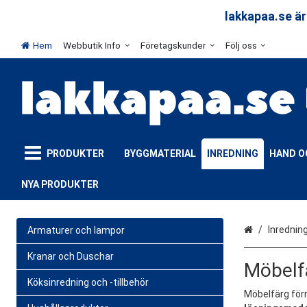
arar
lakkapaa.se är
Hem
Webbutik Info
Företagskunder
Följ oss
PRODUKTER
BYGGMATERIAL
INREDNING
HAND O
NYA PRODUKTER
Hem
Inrednin
Armaturer och lampor
Kranar och Duschar
Möbelf
Köksinredning och -tillbehör
Möbelfärg förn