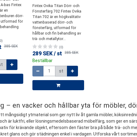
 A-bas Fintex
Fintex Ovika Titan Dörr- och
är en
Fönsterfärg 702 Fintex Ovika
tenburen dörr-
Titan 702 är en högkvalitativ
 utformad för
vattenbaserad dörr- och
ytbehandling
fönsterfärg, utformad för
hållbar och fin behandling av
trä- och metallytor...
0)
t
385 SEK
(0)
289 SEK
/
st
385 SEK
Beställbar
st
Mängd
st
 – en vacker och hållbar yta för möbler, dö
tt mångsidigt ytmaterial som ger nytt liv åt gamla möbler, köksinredn
och är luktfri, eller lösningsmedelsbaserad möbelfärg, som ger en särs
nativ för krävande objekt, eftersom den fäster bra på både trä- och met
skret glans och gör städningen enkel i vardagen. Utforska vårt sortimen