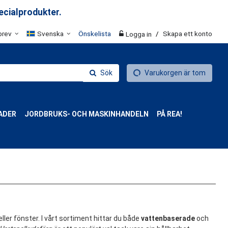
ecialprodukter.
brev
Svenska
Önskelista
/
Skapa ett konto
Logga in
Sök
Varukorgen är tom
ADER
JORDBRUKS- OCH MASKINHANDELN
PÅ REA!
ler fönster. I vårt sortiment hittar du både
vattenbaserade
och