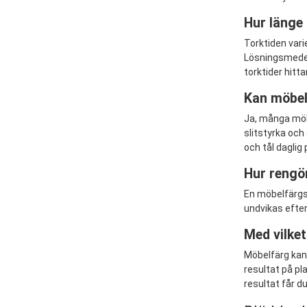
Hur länge
Torktiden vari
Lösningsmedel
torktider hitt
Kan möbel
Ja, många möbe
slitstyrka och
och tål daglig 
Hur rengö
En möbelfärgs
undvikas efter
Med vilke
Möbelfärg kan 
resultat på pl
resultat får d