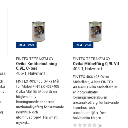
REA
-25%
REA
-25%
FINTEX-TETRAKEM OY
FINTEX-TETRAKEM OY
h
Ovika Kmöbelmålning
Ovika Möbelfärg 0,9L Vit
0,9L, C-bas
403-1, Halvmatt
bas
405-1, Halvmatt
FINTEX 403/405 Ovika
och
FINTEX 403/405 Ovika Mål
Möbelfärg, A-bas FINTEX
vika
för Möbel FINTEX 403/405
403/405 Ovika Möbelfärg är
tiv
Ovika Mål för Möbel är en
en högkvalitativ
högkvalitativ
lösningsmedelsburen
r
lösningsmedelsbaserad
uretanalkydfärg för krävande
urethanalkydfärg för krävande
inomhus- och
ng
inomhus- och
utomhusmiljöer. Den
utomhusprojekt. Halvmatt,
halvblanka färgen...
mycket...
(0)