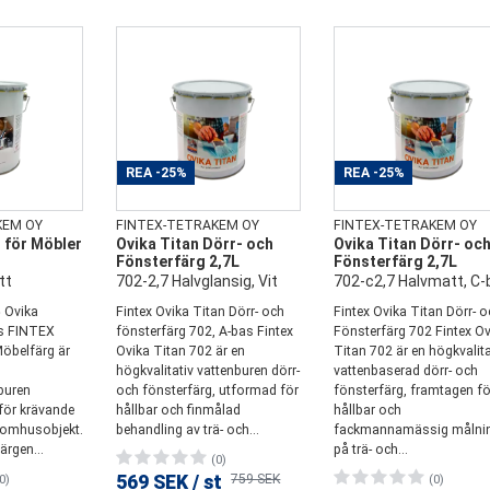
REA
-25%
REA
-25%
KEM OY
FINTEX-TETRAKEM OY
FINTEX-TETRAKEM OY
 för Möbler
Ovika Titan Dörr- och
Ovika Titan Dörr- oc
Fönsterfärg 2,7L
Fönsterfärg 2,7L
tt
702-2,7 Halvglansig, Vit
702-c2,7 Halvmatt, C-
 Ovika
Fintex Ovika Titan Dörr- och
Fintex Ovika Titan Dörr- 
as FINTEX
fönsterfärg 702, A-bas Fintex
Fönsterfärg 702 Fintex O
öbelfärg är
Ovika Titan 702 är en
Titan 702 är en högkvalita
högkvalitativ vattenburen dörr-
vattenbaserad dörr- och
buren
och fönsterfärg, utformad för
fönsterfärg, framtagen fö
för krävande
hållbar och finmålad
hållbar och
tomhusobjekt.
behandling av trä- och...
fackmannamässig målni
ärgen...
på trä- och...
(0)
569 SEK
/
st
759 SEK
0)
(0)