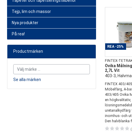
Tapeter och tapetseringstillbehör
Tejp, lim och massor
Nya produkter
På rea!
REA
-25%
Productmärken
FINTEX-TETRA
Ovika Målning
2,7L Vit
403-3, Halvma
Se alla märken
FINTEX 403/405
Möbelfärg, A-b
403/405 Ovika M
en högkvalitativ,
lösningsmedels
uretanalkydfärg 
inomhus- och u
Den halvblanka f
(