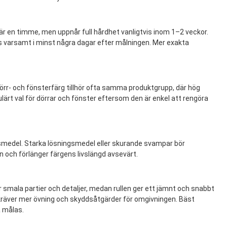
är en timme, men uppnår full hårdhet vanligtvis inom 1–2 veckor.
varsamt i minst några dagar efter målningen. Mer exakta
örr- och fönsterfärg tillhör ofta samma produktgrupp, där hög
ärt val för dörrar och fönster eftersom den är enkel att rengöra
smedel. Starka lösningsmedel eller skurande svampar bör
 och förlänger färgens livslängd avsevärt.
ör smala partier och detaljer, medan rullen ger ett jämnt och snabbt
 kräver mer övning och skyddsåtgärder för omgivningen. Bäst
a målas.