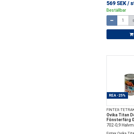
569 SEK
/
s
Beställbar
Mängd
REA
-25%
FINTEX-TETRA
Ovika Titan D
Fönsterfärg 0
702-0,9 Halvma
Fintex Ovika Tit