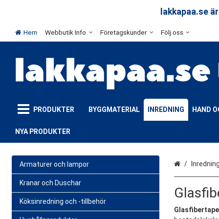
arar
lakkapaa.se är
Hem
Webbutik Info
Företagskunder
Följ oss
PRODUKTER
BYGGMATERIAL
INREDNING
HAND O
NYA PRODUKTER
Hem
Inrednin
Armaturer och lampor
Kranar och Duschar
Glasfib
Köksinredning och -tillbehör
Glasfibertape