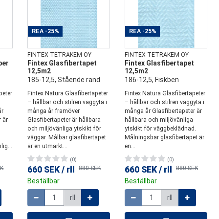
REA
-25%
REA
-25%
FINTEX-TETRAKEM OY
FINTEX-TETRAKEM OY
ber
Fintex Glasfibertapet
Fintex Glasfibertapet
12,5m2
12,5m2
185-12,5, Stående rand
186-12,5, Fiskben
peter
Fintex Natura Glasfibertapeter
Fintex Natura Glasfibertapeter
– hållbar och stilren väggyta i
– hållbar och stilren väggyta i
år
många år framöver
många år Glasfibertapeter är
 är
Glasfibertapeter är hållbara
hållbara och miljövänliga
och miljövänliga ytskikt för
ytskikt för väggbeklädnad.
väggar. Målbar glasfibertapet
Målningsbar glasfibertapet är
ig...
är en utmärkt...
en...
(0)
(0)
EK
660 SEK
/
rll
880 SEK
660 SEK
/
rll
880 SEK
Beställbar
Beställbar
Mängd
Mängd
rll
rll