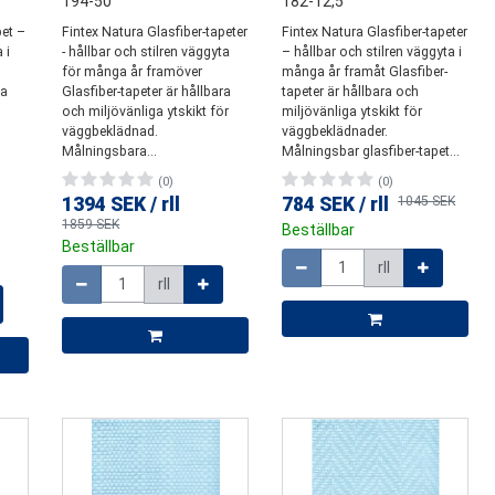
194-50
182-12,5
pet –
Fintex Natura Glasfiber-tapeter
Fintex Natura Glasfiber-tapeter
 i
- hållbar och stilren väggyta
– hållbar och stilren väggyta i
för många år framöver
många år framåt Glasfiber-
ra
Glasfiber-tapeter är hållbara
tapeter är hållbara och
och miljövänliga ytskikt för
miljövänliga ytskikt för
väggbeklädnad.
väggbeklädnader.
Målningsbara...
Målningsbar glasfiber-tapet...
(0)
(0)
1394 SEK
/
rll
784 SEK
/
rll
1045 SEK
1859 SEK
Beställbar
Beställbar
Mängd
Mängd
rll
rll