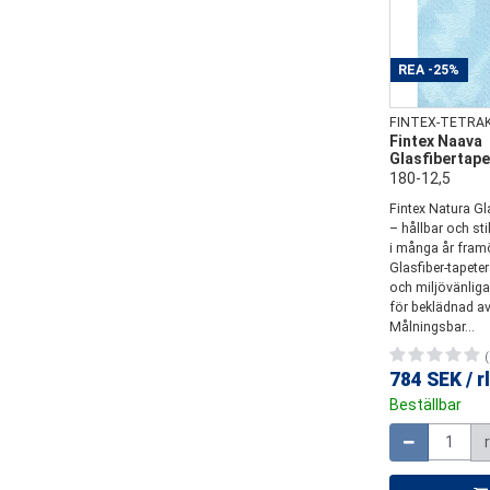
REA
-25%
FINTEX-TETRA
Fintex Naava
Glasfibertape
180-12,5
Fintex Natura Gla
– hållbar och st
i många år fram
Glasfiber-tapeter
och miljövänliga
för beklädnad av
Målningsbar...
(
784 SEK
/
rl
Beställbar
Mängd
r