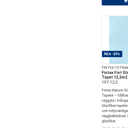
REA
-25%
FINTEX-TETRA
Fintex Fint Gl
Tapet 12,5m2
197-12,5
Fintex Natura Gl
Tapeter – hållbar
väggyta i många
Glasfiber tapeter
och miljövänliga 
väggbeklädnad.
glasfiber...