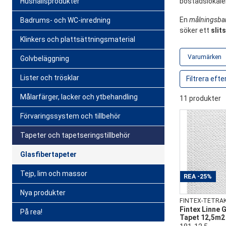
Hushållsprodukter
bostadslokaler
En
målningsbar
Badrums- och WC-inredning
söker ett
slit
Klinkers och plattsättningsmaterial
Varumärken
Golvbeläggning
Lister och trösklar
Målarfärger, lacker och ytbehandling
11 produkter
Förvaringssystem och tillbehör
Tapeter och tapetseringstillbehör
Glasfibertapeter
Tejp, lim och massor
REA
-25%
Nya produkter
FINTEX-TETRA
Fintex Linne G
På rea!
Tapet 12,5m2