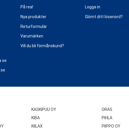
På rea!
Logga in
Nya produkter
Glömt ditt lösenord?
Returformulär
Varumärken
Vill du bli förmånskund?
a.se
.se
KASKIPUU OY
ORAS
KIBA
PIHLA
OY
KIILAX
PIIPPO OY