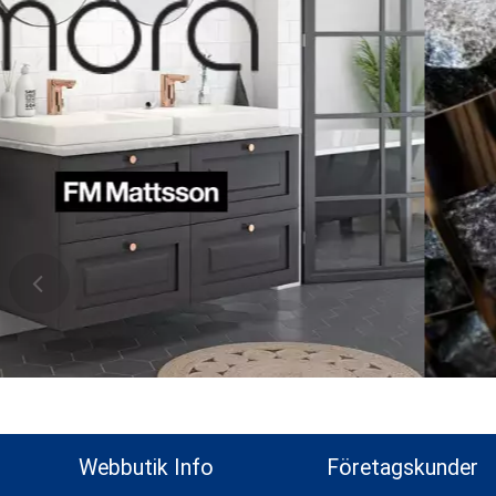
ns topp
Webbutik Info
Företagskunder