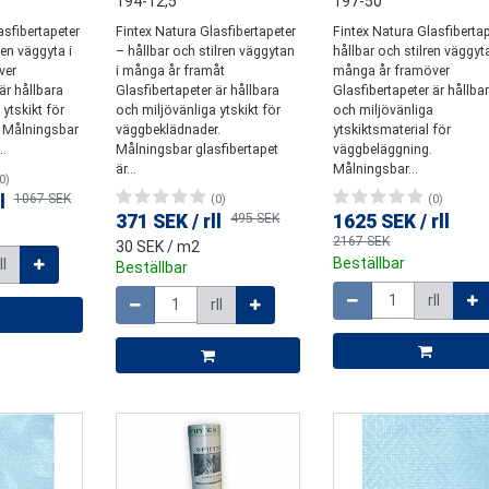
194-12,5
197-50
asfibertapeter
Fintex Natura Glasfibertapeter
Fintex Natura Glasfiberta
ren väggyta i
– hållbar och stilren väggytan
hållbar och stilren väggyta
ver
i många år framåt
många år framöver
är hållbara
Glasfibertapeter är hållbara
Glasfibertapeter är hållba
ytskikt för
och miljövänliga ytskikt för
och miljövänliga
 Målningsbar
väggbeklädnader.
ytskiktsmaterial för
..
Målningsbar glasfibertapet
väggbeläggning.
är...
Målningsbar...
0)
l
1067 SEK
(0)
(0)
371 SEK
/
rll
495 SEK
1625 SEK
/
rll
2167 SEK
30 SEK
/ m2
Beställbar
ll
Beställbar
Mängd
Mängd
rll
rll