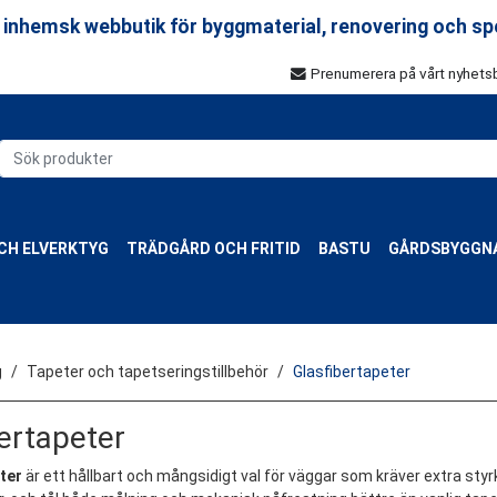
 inhemsk webbutik för byggmaterial, renovering och sp
Prenumerera på vårt nyhets
CH ELVERKTYG
TRÄDGÅRD OCH FRITID
BASTU
GÅRDSBYGGN
g
Tapeter och tapetseringstillbehör
Glasfibertapeter
ertapeter
ter
är ett hållbart och mångsidigt val för väggar som kräver extra sty