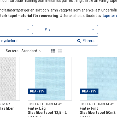
, och tål både målning och mekanisk påfrestning bättre än vanlig tape
 glasfibertapet
ger en slät och jämn väggyta som är enkel att underhålla
stark tapetmaterial för renovering
. Utforska hela utbudet av
tapeter 
Pris
Filtrera
Sortera:
Standard
REA
-25%
REA
-25%
KEM OY
FINTEX-TETRAKEM OY
FINTEX-TETRAKEM OY
lasfiber
Fintex Låg
Fintex Fint
Glasfibertapet 12,5m2
Glasfibertapet 50m2