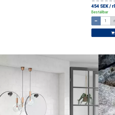
(
454 SEK
/
rl
Beställbar
Mängd
r