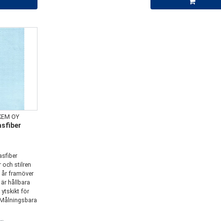
KEM OY
asfiber
asfiber
 och stilren
 år framöver
 är hållbara
ytskikt för
 Målningsbara