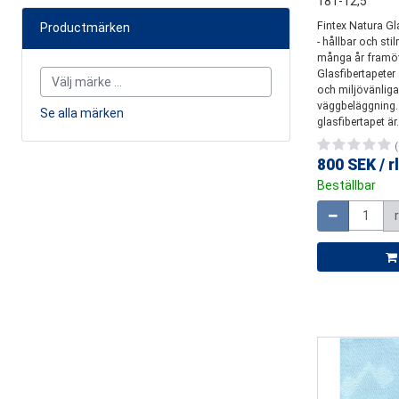
181-12,5
Fintex Natura Gl
Productmärken
- hållbar och stil
många år framö
Glasfibertapeter 
och miljövänliga 
väggbeläggning.
Se alla märken
glasfibertapet är.
(
800 SEK
/
rl
Beställbar
Mängd
r