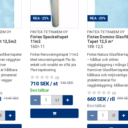
REA
-25%
REA
-25%
KEM OY
FINTEX-TETRAKEM OY
FINTEX-TETRAKEM OY
Fintex Spackeltapet
Fintex Domino Glasfi
t 12,5m2
11m2
Tapet 12,5 m²
160t-11
188-12,5
sfiber-tapeter
Fintex Renoveringstapet 11m2
Fintex Natura Glasfiber-ta
ilren väggytan
Med renoveringstapet f%r du
– hållbar och stilren
över
enkelt och snabbt en sl%t yta
väggbeläggning i många 
 är hållbara
f%re tapetsering.
framöver Glasfiber-tapeter
 ytmaterial
hållbara och miljövänliga
(0)
 väggar.
ytskiktmaterial för
710 SEK
/
st
946 SEK
väggbeläggning. Målarvänl
Beställbar
0)
(0)
Mängd
l
1045 SEK
660 SEK
/
rll
880 S
st
Beställbar
Mängd
ll
rll