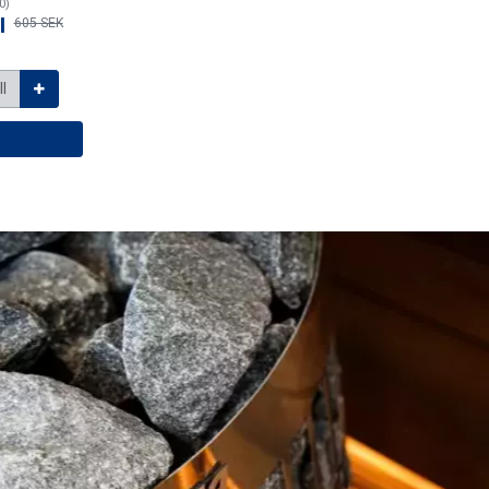
0)
l
605 SEK
ll