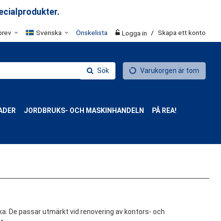
ecialprodukter.
brev
Svenska
Önskelista
/
Skapa ett konto
Logga in
Sök
Varukorgen är tom
ADER
JORDBRUKS- OCH MASKINHANDELN
PÅ REA!
rka. De passar utmärkt vid renovering av kontors- och