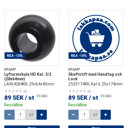
REA
-10%
REA
-10%
KRAMP
KRAMP
Lyftarmskula HD Kat. 3/2
Skaftstift med Handtag och
(28x64mm)
Lock
LA964284KR, 29x64x45mm
Z525174KR, Kat ll, 25x174mm
(0)
(0)
99 SEK
99 SEK
89 SEK
/
st
89 SEK
/
st
Beställbar
Beställbar
Mängd
Mängd
st
st