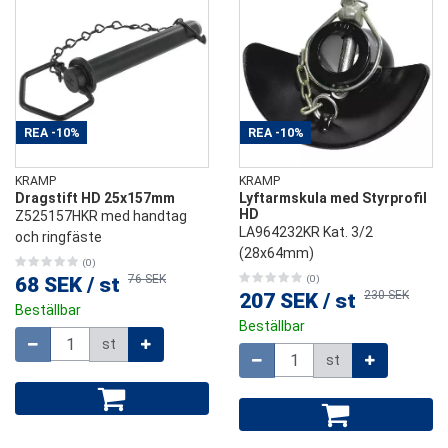
REA
-10%
REA
-10%
KRAMP
KRAMP
Dragstift HD 25x157mm
Lyftarmskula med Styrprofil
HD
Z525157HKR med handtag
LA964232KR Kat. 3/2
och ringfäste
(28x64mm)
(0)
76 SEK
68 SEK
/
st
(0)
230 SEK
207 SEK
/
st
Beställbar
Beställbar
Mängd
st
Mängd
st