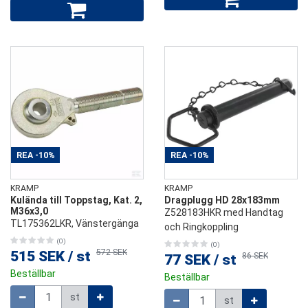
REA
-10%
REA
-10%
KRAMP
KRAMP
Kulända till Toppstag, Kat. 2,
Dragplugg HD 28x183mm
M36x3,0
Z528183HKR med Handtag
TL175362LKR, Vänstergänga
och Ringkoppling
(0)
(0)
572 SEK
515 SEK
/
st
86 SEK
77 SEK
/
st
Beställbar
Beställbar
Mängd
Mängd
st
st