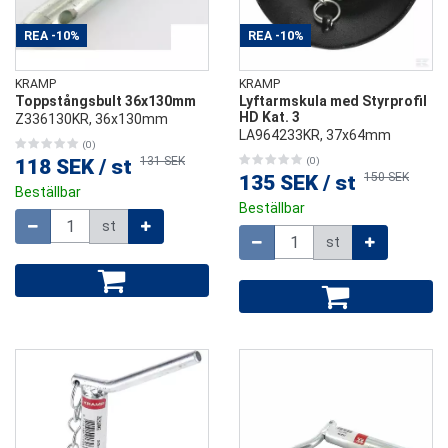
REA
-10%
REA
-10%
KRAMP
KRAMP
Toppstångsbult 36x130mm
Lyftarmskula med Styrprofil
HD Kat. 3
Z336130KR, 36x130mm
LA964233KR, 37x64mm
(0)
131 SEK
118 SEK
/
st
(0)
150 SEK
135 SEK
/
st
Beställbar
Beställbar
Mängd
st
Mängd
st