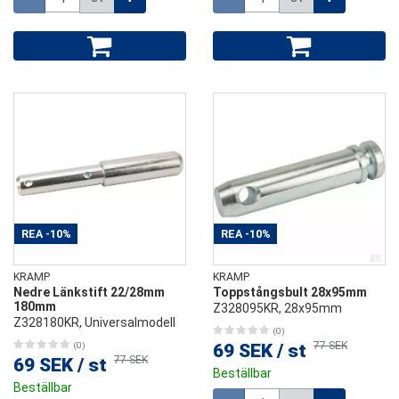
REA
-10%
REA
-10%
KRAMP
KRAMP
Nedre Länkstift 22/28mm
Toppstångsbult 28x95mm
180mm
Z328095KR, 28x95mm
Z328180KR, Universalmodell
(0)
77 SEK
(0)
69 SEK
/
st
77 SEK
69 SEK
/
st
Beställbar
Beställbar
Mängd