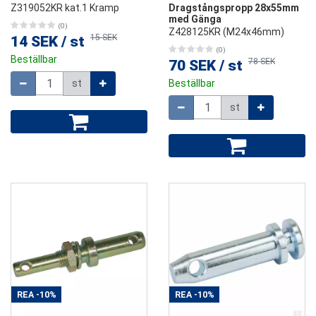
Z319052KR kat.1 Kramp
Dragstångspropp 28x55mm
med Gänga
(0)
Z428125KR (M24x46mm)
15 SEK
14 SEK
/
st
(0)
Beställbar
78 SEK
70 SEK
/
st
Mängd
st
Beställbar
Mängd
st
REA
-10%
REA
-10%