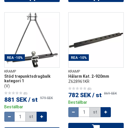
REA
-10%
REA
-10%
KRAMP
KRAMP
Stöd trepunktsdragbalk
Hålarm Kat. 2-920mm
kategori 1
Z628961KR
(V)
(0)
869 SEK
(0)
782 SEK
/
st
979 SEK
881 SEK
/
st
Beställbar
Beställbar
Mängd
st
Mängd
st