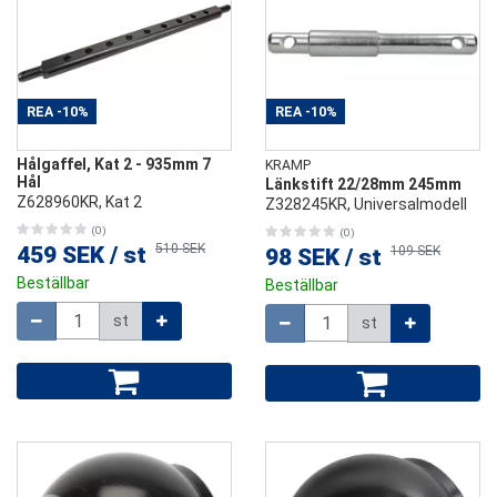
REA
-10%
REA
-10%
Hålgaffel, Kat 2 - 935mm 7
KRAMP
Hål
Länkstift 22/28mm 245mm
Z628960KR, Kat 2
Z328245KR, Universalmodell
(0)
(0)
510 SEK
459 SEK
/
st
109 SEK
98 SEK
/
st
Beställbar
Beställbar
Mängd
Mängd
st
st