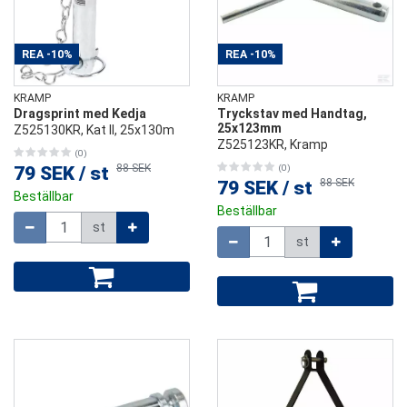
REA
-10%
REA
-10%
KRAMP
KRAMP
Dragsprint med Kedja
Tryckstav med Handtag,
25x123mm
Z525130KR, Kat ll, 25x130m
Z525123KR, Kramp
(0)
88 SEK
79 SEK
/
st
(0)
88 SEK
79 SEK
/
st
Beställbar
Beställbar
Mängd
st
Mängd
st