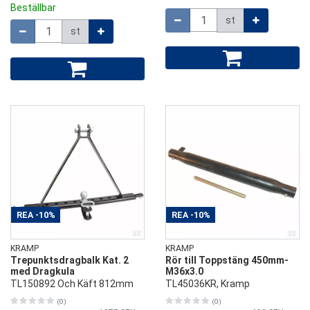
Beställbar
Mängd
st
Mängd
st
REA
-10%
REA
-10%
KRAMP
KRAMP
Trepunktsdragbalk Kat. 2
Rör till Toppstäng 450mm-
med Dragkula
M36x3.0
TL150892 Och Käft 812mm
TL45036KR, Kramp
(0)
(0)