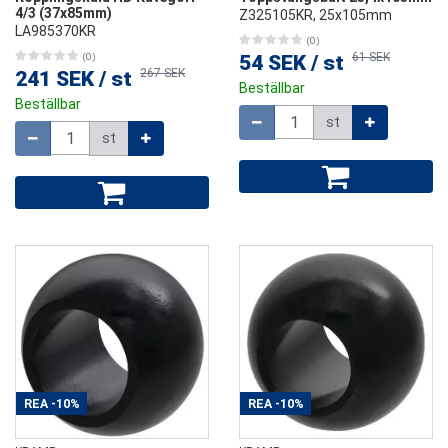
4/3 (37x85mm)
Z325105KR, 25x105mm
LA985370KR
(0)
61 SEK
(0)
54 SEK
/
st
267 SEK
241 SEK
/
st
Beställbar
Beställbar
Mängd
st
Mängd
st
REA
-10%
REA
-10%