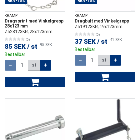
REA
-10%
REA
-10%
KRAMP
KRAMP
Dragsprint med Vinkelgrepp
Dragbult med Vinkelgrepp
28x123 mm
Z519123KR, 19x123mm
Z528123KR, 28x123mm
(0)
41 SEK
(0)
37 SEK
/
st
95 SEK
85 SEK
/
st
Beställbar
Beställbar
Mängd
st
Mängd
st