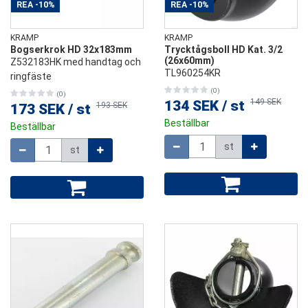
REA
-10%
REA
-10%
KRAMP
KRAMP
Bogserkrok HD 32x183mm
Trycktågsboll HD Kat. 3/2
(26x60mm)
Z532183HK med handtag och
TL960254KR
ringfäste
(0)
(0)
149 SEK
134 SEK
/
st
193 SEK
173 SEK
/
st
Beställbar
Beställbar
Mängd
Mängd
st
st