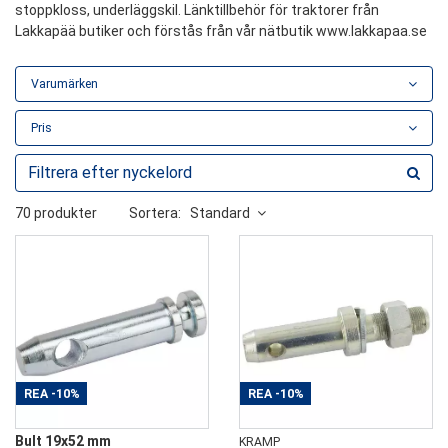
stoppkloss, underläggskil. Länktillbehör för traktorer från
Lakkapää butiker och förstås från vår nätbutik www.lakkapaa.se
Varumärken
Pris
70 produkter
Sortera:
Standard
REA
-10%
REA
-10%
Bult 19x52 mm
KRAMP