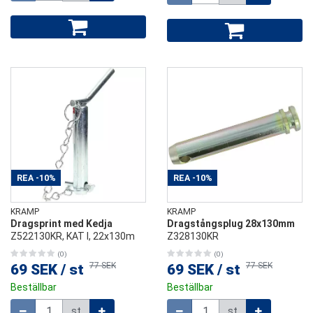
REA
-10%
REA
-10%
KRAMP
KRAMP
Dragsprint med Kedja
Dragstångsplug 28x130mm
Z522130KR, KAT l, 22x130m
Z328130KR
(0)
(0)
77 SEK
77 SEK
69 SEK
/
st
69 SEK
/
st
Beställbar
Beställbar
Mängd
Mängd
st
st