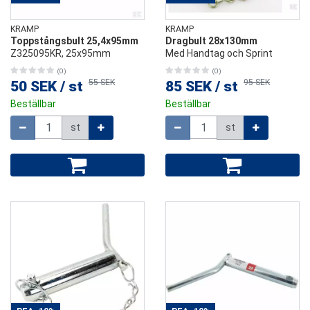
KRAMP
KRAMP
Toppstångsbult 25,4x95mm
Dragbult 28x130mm
Z325095KR, 25x95mm
Med Handtag och Sprint
(0)
(0)
55 SEK
95 SEK
50 SEK
/
st
85 SEK
/
st
Beställbar
Beställbar
Mängd
Mängd
st
st