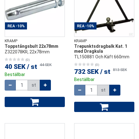
REA
-10%
REA
-10%
KRAMP
KRAMP
Toppstångsbult 22x78mm
Trepunktsdragbalk Kat. 1
med Dragkula
Z322078KR, 22x78mm
TL150881 Och Käft 660mm
(0)
44 SEK
40 SEK
/
st
(0)
813 SEK
732 SEK
/
st
Beställbar
Beställbar
Mängd
st
Mängd
st