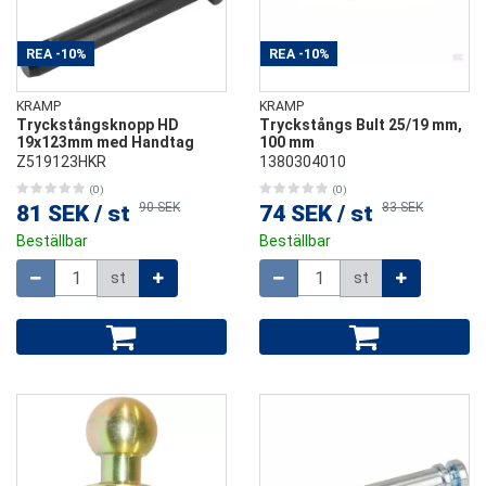
REA
-10%
REA
-10%
KRAMP
KRAMP
Tryckstångsknopp HD
Tryckstångs Bult 25/19 mm,
19x123mm med Handtag
100 mm
Z519123HKR
1380304010
(0)
(0)
90 SEK
83 SEK
81 SEK
/
st
74 SEK
/
st
Beställbar
Beställbar
Mängd
Mängd
st
st