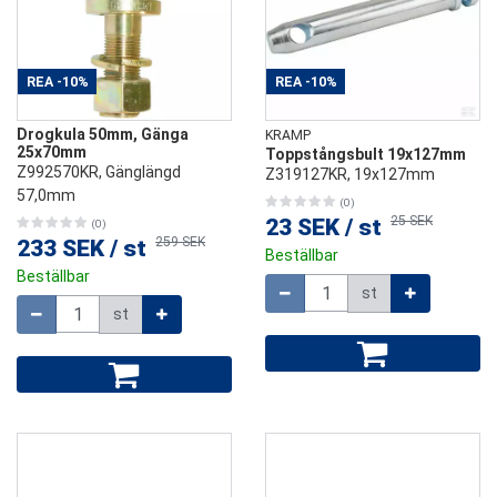
REA
-10%
REA
-10%
Drogkula 50mm, Gänga
KRAMP
25x70mm
Toppstångsbult 19x127mm
Z992570KR, Gänglängd
Z319127KR, 19x127mm
57,0mm
(0)
25 SEK
23 SEK
/
st
(0)
259 SEK
233 SEK
/
st
Beställbar
Beställbar
Mängd
st
Mängd
st