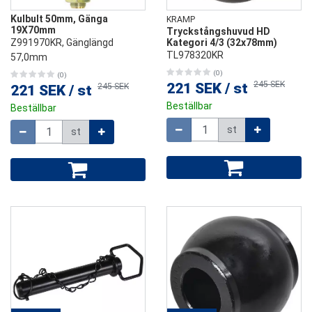
Kulbult 50mm, Gänga
KRAMP
19X70mm
Tryckstångshuvud HD
Z991970KR, Gänglängd
Kategori 4/3 (32x78mm)
TL978320KR
57,0mm
(0)
(0)
245 SEK
221 SEK
/
st
245 SEK
221 SEK
/
st
Beställbar
Beställbar
Mängd
Mängd
st
st