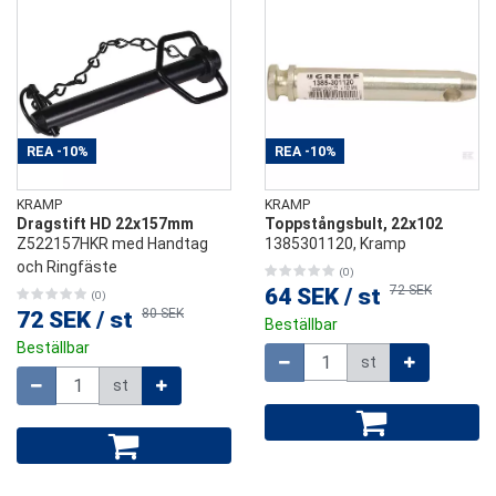
REA
-10%
REA
-10%
KRAMP
KRAMP
Dragstift HD 22x157mm
Toppstångsbult, 22x102
Z522157HKR med Handtag
1385301120, Kramp
och Ringfäste
(0)
72 SEK
64 SEK
/
st
(0)
80 SEK
72 SEK
/
st
Beställbar
Beställbar
Mängd
st
Mängd
st