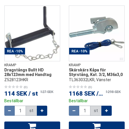
REA
-10%
REA
-10%
KRAMP
KRAMP
Dragstångs Bullt HD
Skärskärs Kåpa för
28x123mm med Handtag
Styrstång, Kat. 3/2, M36x3,0
Z528123HKR
TL363032LKR, Vänster
(0)
(0)
127 SEK
1298 SEK
114 SEK
/
st
1168 SEK
/
st
Beställbar
Beställbar
Mängd
Mängd
st
st