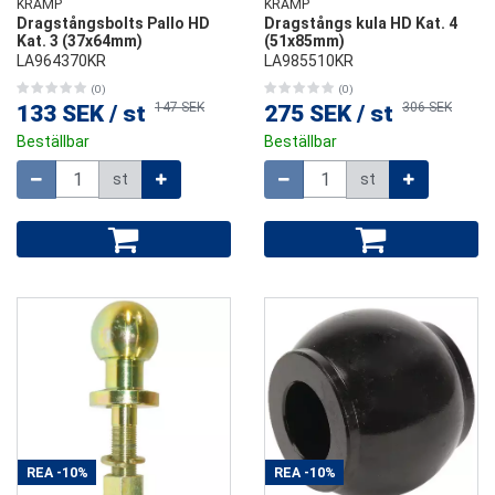
KRAMP
KRAMP
Dragstångsbolts Pallo HD
Dragstångs kula HD Kat. 4
Kat. 3 (37x64mm)
(51x85mm)
LA964370KR
LA985510KR
(0)
(0)
147 SEK
306 SEK
133 SEK
/
st
275 SEK
/
st
Beställbar
Beställbar
Mängd
Mängd
st
st
REA
-10%
REA
-10%