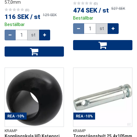
57,0mm
(0)
527 SEK
474 SEK
/
st
(0)
129 SEK
116 SEK
/
st
Beställbar
Beställbar
Mängd
st
Mängd
st
REA
-10%
REA
-10%
KRAMP
KRAMP
Kopplingskula HD Kategori
Toppstångsbult 25,4x105mm