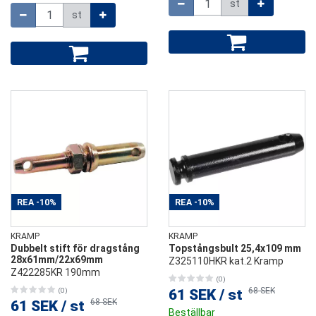
st
Mängd
st
REA
-10%
REA
-10%
KRAMP
KRAMP
Dubbelt stift för dragstång
Topstångsbult 25,4x109 mm
28x61mm/22x69mm
Z325110HKR kat.2 Kramp
Z422285KR 190mm
(0)
68 SEK
(0)
61 SEK
/
st
68 SEK
61 SEK
/
st
Beställbar