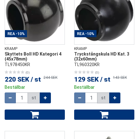
REA
-10%
REA
-10%
KRAMP
KRAMP
Skyttets Boll HD Kategori 4
Tryckstångskula HD Kat. 3
(45x78mm)
(32x60mm)
TL978450KR
TL960320KR
(0)
(0)
244 SEK
143 SEK
220 SEK
/
st
129 SEK
/
st
Beställbar
Beställbar
Mängd
Mängd
st
st