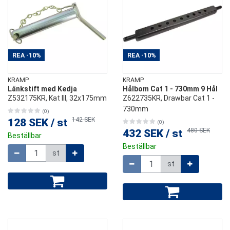
REA
-10%
REA
-10%
KRAMP
KRAMP
Länkstift med Kedja
Hålbom Cat 1 - 730mm 9 Hål
Z532175KR, Kat lll, 32x175mm
Z622735KR, Drawbar Cat 1 -
730mm
(0)
142 SEK
128 SEK
/
st
(0)
480 SEK
432 SEK
/
st
Beställbar
Beställbar
Mängd
st
Mängd
st