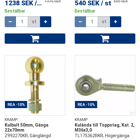
1375 SEK
600 SEK
1238 SEK
/
st
540 SEK
/
st
Beställbar
Beställbar
Mängd
Mängd
st
st
REA
-10%
REA
-10%
KRAMP
KRAMP
Kulbult 50mm, Gänga
Kulända till Toppstag, Kat. 2,
22x70mm
M36x3,0
Z992270KR, Gänglängd
TL175362RKR, Högergänga