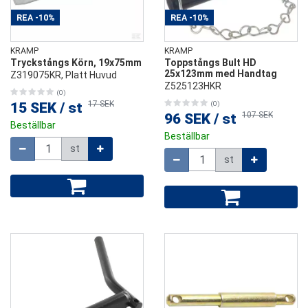
REA
-10%
REA
-10%
KRAMP
KRAMP
Tryckstångs Körn, 19x75mm
Toppstångs Bult HD
25x123mm med Handtag
Z319075KR, Platt Huvud
Z525123HKR
(0)
17 SEK
15 SEK
/
st
(0)
107 SEK
96 SEK
/
st
Beställbar
Beställbar
Mängd
st
Mängd
st