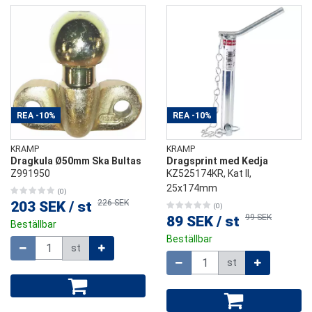
REA
-10%
REA
-10%
KRAMP
KRAMP
Dragkula Ø50mm Ska Bultas
Dragsprint med Kedja
Z991950
KZ525174KR, Kat ll,
25x174mm
(0)
226 SEK
203 SEK
/
st
(0)
99 SEK
89 SEK
/
st
Beställbar
Beställbar
Mängd
st
Mängd
st