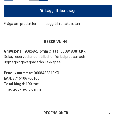
Lägg till i kundvagn
Fråga om produkten
Lägg till i önskelistan
BESKRIVNING
Gravspets 190x68x5,6mm Claas, 0008483810KR
Delar, reservdelar och tillbehör för balpressar och
upptagningsvagnar från Lakkapää.
Produktnummer:
0008483810KR
EAN:
8716106706105
Total längd:
190 mm
Trådtjocklek:
5,6 mm
RECENSIONER