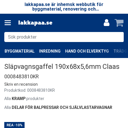
 LP
lakkapaa.se är inhemsk webbutik för
V
EN
byggmaterial, renovering och
—
specialprodukter.
BYGGMATERIAL
INREDNING
HAND OCH ELVERKTYG
TRÄDGÅ
Släpvagnsgaffel 190x68x5,6mm Claas
0008483810KR
Skriv en recension
Produktkod:
0008483810KR
Alla
KRAMP
produkter
Alla
DELAR FÖR BALPRESSAR OCH SJÄLVLASTARVAGNAR
REA
-10%