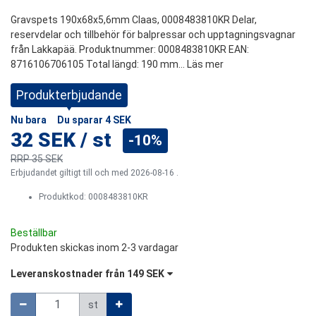
Gravspets 190x68x5,6mm Claas, 0008483810KR Delar,
reservdelar och tillbehör för balpressar och upptagningsvagnar
från Lakkapää. Produktnummer: 0008483810KR EAN:
8716106706105 Total längd: 190 mm...
Läs mer
Produkterbjudande
Nu bara
Du sparar
4 SEK
32 SEK
/
st
-10%
RRP
35 SEK
Erbjudandet giltigt till och med 2026-08-16 .
Produktkod:
0008483810KR
Beställbar
Produkten skickas inom 2-3 vardagar
Leveranskostnader från
149 SEK
Mängd
st