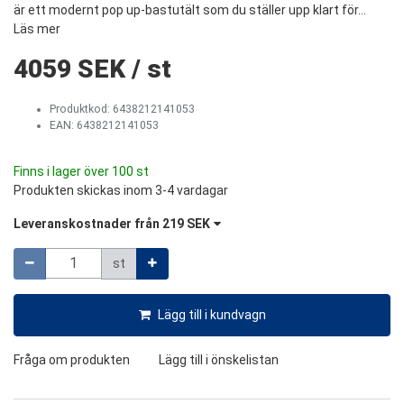
är ett modernt pop up-bastutält som du ställer upp klart för...
Läs mer
4059 SEK
/
st
Produktkod:
6438212141053
EAN: 6438212141053
Finns i lager över 100 st
Produkten skickas inom 3-4 vardagar
Leveranskostnader från
219 SEK
Mängd
st
Lägg till i kundvagn
Fråga om produkten
Lägg till i önskelistan