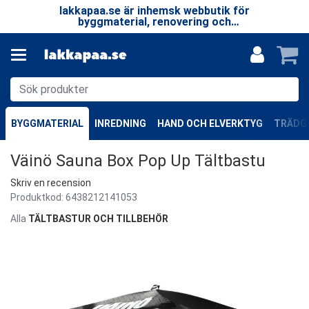
 LP
lakkapaa.se är inhemsk webbutik för
V
EN
byggmaterial, renovering och
—
specialprodukter.
BYGGMATERIAL
INREDNING
HAND OCH ELVERKTYG
TRÄDGÅ
Väinö Sauna Box Pop Up Tältbastu
Skriv en recension
Produktkod:
6438212141053
Alla
TÄLTBASTUR OCH TILLBEHÖR