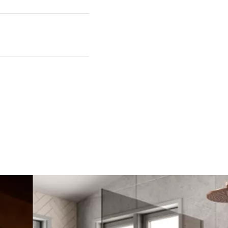
P GARDEN tillbehör. Leveransvillkor: Levererat i bilen —