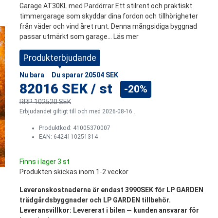
Garage AT30KL med Pardörrar Ett stilrent och praktiskt
timmergarage som skyddar dina fordon och tillhörigheter
från väder och vind året runt. Denna mångsidiga byggnad
passar utmärkt som garage...
Läs mer
Produkterbjudande
Nu bara
Du sparar
20504 SEK
82016 SEK
/
st
-20%
RRP
102520 SEK
Erbjudandet giltigt till och med 2026-08-16 .
Produktkod:
41005370007
EAN: 6424110251314
Finns i lager 3 st
Produkten skickas inom 1-2 veckor
Leveranskostnaderna är endast 3990SEK för LP GARDEN
trädgårdsbyggnader och LP GARDEN tillbehör.
Leveransvillkor: Levererat i bilen — kunden ansvarar för