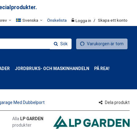
ecialprodukter.
brev
Svenska
Önskelista
/
Skapa ett konto
Logga in
Sök
Varukorgen är tom
ADER
JORDBRUKS- OCH MASKINHANDELN
PÅ REA!
arage Med Dubbelport
Dela produkt
Alla
LP GARDEN
produkter