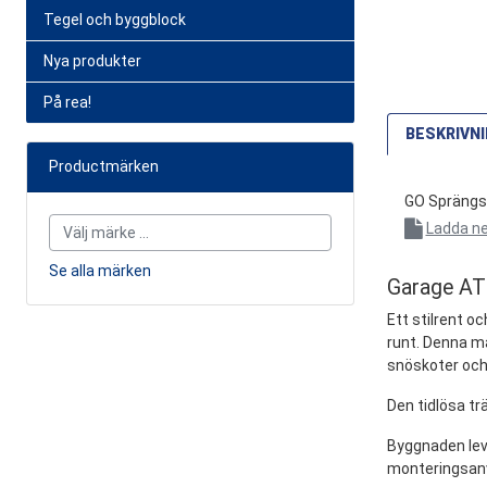
Tegel och byggblock
Nya produkter
På rea!
BESKRIVN
Productmärken
GO Sprängs
Ladda ne
Se alla märken
Garage AT
Ett stilrent o
runt. Denna må
snöskoter och
Den tidlösa tr
Byggnaden leve
monteringsanv