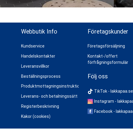
ns topp
Webbutik Info
Företagskunder
Kundservice
Företagsförsäljning
Handelskontakter
Kontakt-/offert
förfrågningsformulär
Leveransvillkor
Följ oss
Beställningsprocess
Produktmottagningsinstruktioner
TikTok - lakkapaa.se
Leverans- och betalningssätt
Instagram - lakkapa
Registerbeskrivning
Facebook - lakkapaa
Kakor (cookies)