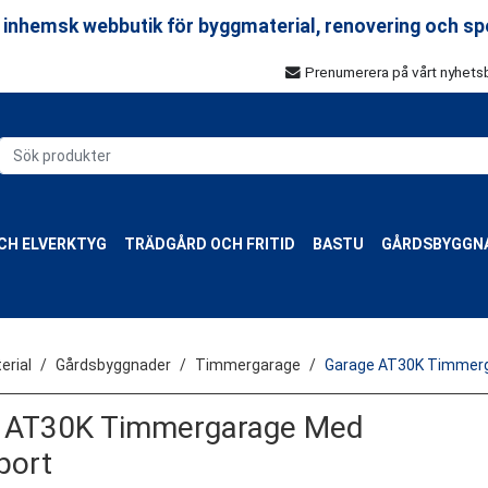
 inhemsk webbutik för byggmaterial, renovering och sp
Prenumerera på vårt nyhets
CH ELVERKTYG
TRÄDGÅRD OCH FRITID
BASTU
GÅRDSBYGGN
rial
Gårdsbyggnader
Timmergarage
Garage AT30K Timmerg
 AT30K Timmergarage Med
port