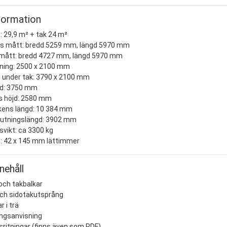
formation
: 29,9 m² + tak 24 m²
s mått: bredd 5259 mm, längd 5970 mm
mått: bredd 4727 mm, längd 5970 mm
ning: 2500 x 2100 mm
 under tak: 3790 x 2100 mm
d: 3750 mm
 höjd: 2580 mm
ens längd: 10 384 mm
lutningslängd: 3902 mm
vikt: ca 3300 kg
l: 42 x 145 mm lättimmer
nehåll
och takbalkar
och sidotakutsprång
r i trä
ngsanvisning
sritningar (finns även som PDF)