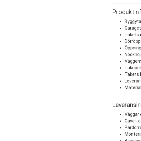
Produktin
Byggyta
Garaget
Takets 
Dörröpp
Öppning
Nockhöj
Väggens
Taknock
Takets 
Leverans
Materia
Leveransin
Väggar 
Gavel- 
Pardörra
Monteri
Bygglov