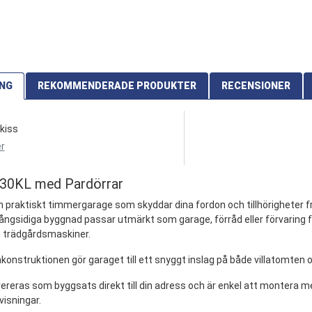
ING
REKOMMENDERADE PRODUKTER
RECENSIONER
kiss
r
30KL med Pardörrar
ch praktiskt timmergarage som skyddar dina fordon och tillhörigheter f
ngsidiga byggnad passar utmärkt som garage, förråd eller förvaring fö
 trädgårdsmaskiner.
äkonstruktionen gör garaget till ett snyggt inslag på både villatomten
reras som byggsats direkt till din adress och är enkel att montera me
isningar.