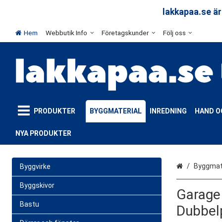
arar
lakkapaa.se är
Hem
Webbutik Info
Företagskunder
Följ oss
PRODUKTER
BYGGMATERIAL
INREDNING
HAND O
NYA PRODUKTER
Hem
Byggmate
Byggvirke
Byggskivor
Garage
Bastu
Dubbel