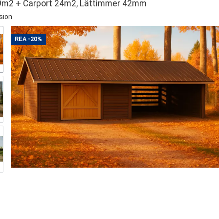
9m2 + Carport 24m2, Lättimmer 42mm
sion
REA
-20%