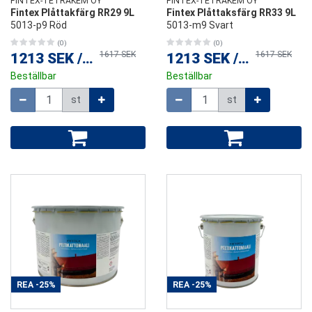
FINTEX-TETRAKEM OY
FINTEX-TETRAKEM OY
Fintex Plåttakfärg RR29 9L
Fintex Plåttaksfärg RR33 9L
5013-p9 Röd
5013-m9 Svart
(0)
(0)
1617 SEK
1617 SEK
1213 SEK
/
st
1213 SEK
/
st
Beställbar
Beställbar
Mängd
Mängd
st
st
REA
-25%
REA
-25%