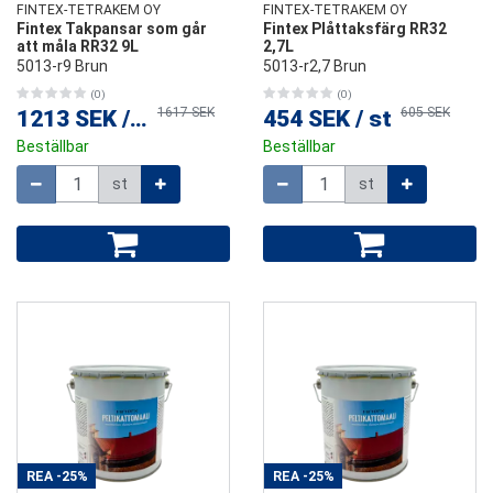
FINTEX-TETRAKEM OY
FINTEX-TETRAKEM OY
Fintex Takpansar som går
Fintex Plåttaksfärg RR32
att måla RR32 9L
2,7L
5013-r9 Brun
5013-r2,7 Brun
(0)
(0)
1617 SEK
605 SEK
1213 SEK
/
st
454 SEK
/
st
Beställbar
Beställbar
Mängd
Mängd
st
st
REA
-25%
REA
-25%