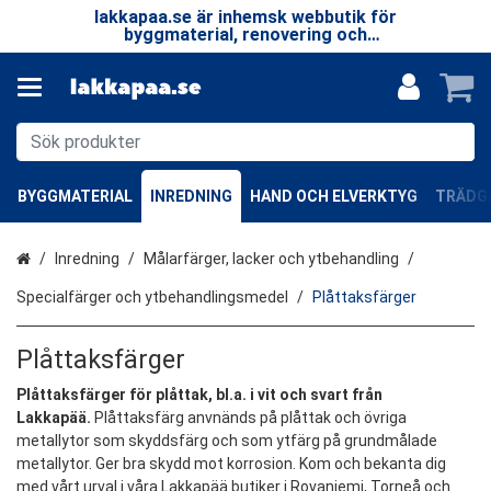
 LP
lakkapaa.se är inhemsk webbutik för
V
EN
byggmaterial, renovering och
—
specialprodukter.
BYGGMATERIAL
INREDNING
HAND OCH ELVERKTYG
TRÄDGÅ
Hem
Inredning
Målarfärger, lacker och ytbehandling
Specialfärger och ytbehandlingsmedel
Plåttaksfärger
Plåttaksfärger
Plåttaksfärger för plåttak, bl.a. i vit och svart från
Lakkapää.
Plåttaksfärg anvnänds på plåttak och övriga
metallytor som skyddsfärg och som ytfärg på grundmålade
metallytor. Ger bra skydd mot korrosion. Kom och bekanta dig
med vårt urval i våra Lakkapää butiker i Rovaniemi, Torneå och