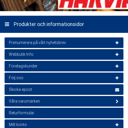
Produkter och informationsidor
Prenumerera på vårt nyhetsbrev
Webbutik Info
Nyhetsbrevet är gratis
Kundservice
Företagskunder
e-post
Prenumerera
Handelskontakter
Företagsförsäljning
Följ oss
Leveransvillkor
Genom att prenumerera samtycker du till vår
Integritetspolicy
.
Kontakt-/offert förfrågningsformulär
TikTok - lakkapaa.se
Skicka epost
Beställningsprocess
Instagram - lakkapaa.se
Våra varumärken
Produktmottagningsinstruktioner
Facebook - lakkapaa.se
Leverans- och betalningssätt
Returformulär
Registerbeskrivning
Mitt konto