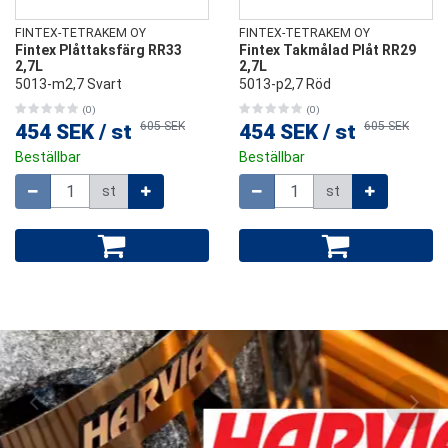
FINTEX-TETRAKEM OY
FINTEX-TETRAKEM OY
Fintex Plåttaksfärg RR33
Fintex Takmålad Plåt RR29
2,7L
2,7L
5013-m2,7 Svart
5013-p2,7 Röd
(0)
(0)
605 SEK
605 SEK
454 SEK
/
st
454 SEK
/
st
Beställbar
Beställbar
Mängd
Mängd
st
st