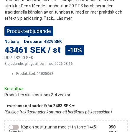
struktur Den stående tunnbastun 30 PTS kombinerar den
traditionella känslan av en tunnbastu med en mer praktisk och
effektiv planlösning. Tack...
Läs mer
Produkterbjudande
Nu bara
Du sparar
4829 SEK
43461 SEK
/
st
-10%
RRP
48290 SEK
Erbjudandet giltigt till och med 2026-08-16 .
Produktkod:
11025062
Beställbar
Produkten skickas inom 2-4 veckor
Leveranskostnader från
2483 SEK
(
Slutliga fraktkostnader kommer att beräknas på kassasidan
)
990
Köp en bastutunna med ett större 14x5-