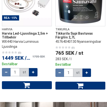
Skriv din recension här
REA
-15%
HARVIA
TIKKURILA
Harvia Led-Ljusslinga 2,5m +
Tikkurila Supi Bastuvax
Tillbehör
Färglös 2,7L
WX440 Harvia Luminous
45764040130 Nyanseringsbar
Genom att skicka din recension, samtycker du till att ge oss tillstånd
Ljusslinga
(0)
att publicera den på denna webbplats samt på andra webbplatser och
765 SEK
/
st
(0)
media. lakkapaa.se förbehåller sig rätten att inte publicera
1705 SEK
1449 SEK
/
st
recensionen. Genom att skicka samtycker du till dessa villkor.
283 SEK
/ l
Beställbar
Beställbar
Skicka recension
Mängd
Mängd
st
st