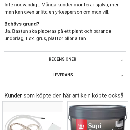
Inte nödvändigt. Många kunder monterar själva, men
man kan även anlita en yrkesperson om man vill.
Behövs grund?
Ja. Bastun ska placeras på ett plant och bärande
underlag, t.ex. grus, plattor eller altan.
RECENSIONER
LEVERANS
Recensera produkten
Transporttjänst
1 stjärna av 5
2 stjärnor av 5
3 stjärnor av 5
4 stjärnor av 5
5 stjärnor av 5
Produkt
2483 SEK
Kunder som köpte den här artikeln köpte också
1 stjärna av 5
2 stjärnor av 5
3 stjärnor av 5
4 stjärnor av 5
5 stjärnor av 5
Service och leverans
Slutliga fraktkostnader kommer att beräknas på
kassasidan
Namn
Valfria tjänster:
Mekanisk Lossning Av
Lasten Organiserad, Kommer Att Lastas Av
Bredvid Bilen
Ett namn du väljer som vi visar bredvid din recension.